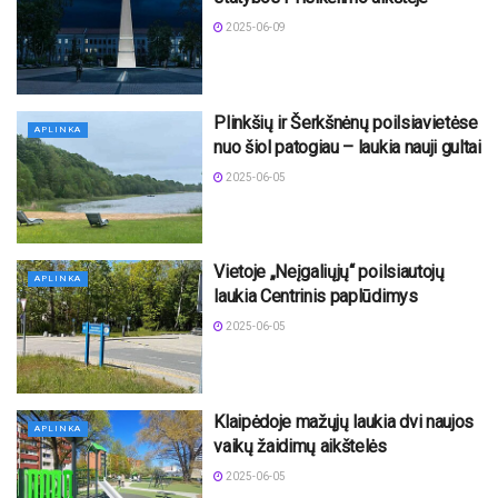
2025-06-09
Plinkšių ir Šerkšnėnų poilsiavietėse
APLINKA
nuo šiol patogiau – laukia nauji gultai
2025-06-05
Vietoje „Neįgaliųjų“ poilsiautojų
APLINKA
laukia Centrinis paplūdimys
2025-06-05
Klaipėdoje mažųjų laukia dvi naujos
APLINKA
vaikų žaidimų aikštelės
2025-06-05