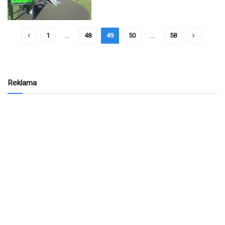
1
…
48
49
50
…
58
Reklama