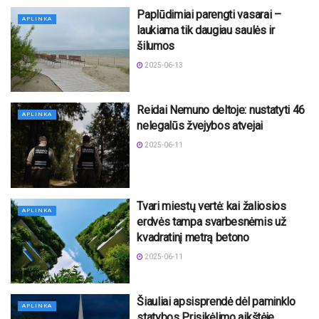
Paplūdimiai parengti vasarai –
APLINKA
laukiama tik daugiau saulės ir
šilumos
2025-06-13
Reidai Nemuno deltoje: nustatyti 46
APLINKA
nelegalūs žvejybos atvejai
2025-06-11
Tvari miestų vertė: kai žaliosios
APLINKA
erdvės tampa svarbesnėmis už
kvadratinį metrą betono
2025-06-11
Šiauliai apsisprendė dėl paminklo
APLINKA
statybos Prisikėlimo aikštėje