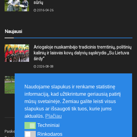
sūrių
2016-04-26
Naujausi
Ariogaloje nuskambėjo tradicinis tremtinių, politinių
kalinių ir laisvės kovų dalyvių sąskrydis „Su Lietuva
širdy“
2026-08-08
Mažeikių rajono savivaldybė ragina gyventojus
laikytis Kelių eismo taisyklių, tausoti aplinką
Naudojame slapukus ir renkame statistinę
2026-08-08
informaciją, kad užtikrintume geriausią patirtį
mūsų svetainėje. Žemiau galite leisti visus
slapukus ar išsaugoti tik tuos, kurie jums
aktualūs.
Plačiau
Techniniai
Techniniai
Paskelbk naujieną
Rašyti redakcijai
Reklama
Rinkodaros
Rinkodaros