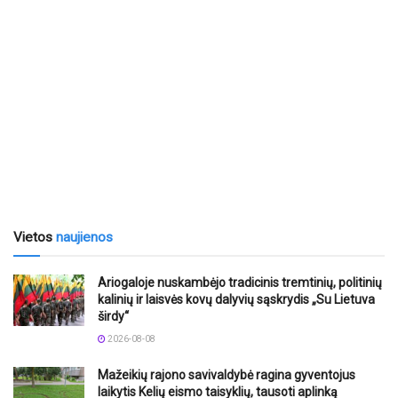
Vietos
naujienos
Ariogaloje nuskambėjo tradicinis tremtinių, politinių
kalinių ir laisvės kovų dalyvių sąskrydis „Su Lietuva
širdy“
2026-08-08
Mažeikių rajono savivaldybė ragina gyventojus
laikytis Kelių eismo taisyklių, tausoti aplinką