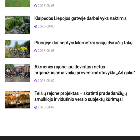
2026-08-08
Klaipėdos Liepojos gatvėje darbai vyks naktimis
2026-08-08
Plungėje dar septyni kilometrai naujų dviračių takų
2026-08-08
Akmenės rajone jau devintus metus
organizuojama vaikų prevencinė stovykla „Aš galiu“
2026-08-07
Telšių rajone projektas – skatinti pradedančiųjų
smulkiojo ir vidutinio verslo subjektų kūrimąsi
2026-08-07