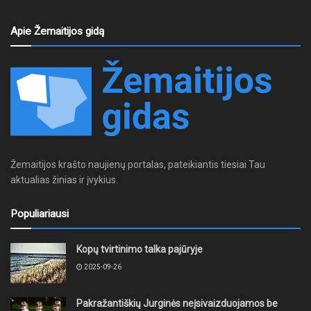
Apie Žemaitijos gidą
Žemaitijos krašto naujienų portalas, pateikiantis tiesiai Tau
aktualias žinias ir įvykius.
Populiariausi
Kopų tvirtinimo talka pajūryje
2025-09-26
Pakražantiškių Jurginės neįsivaizduojamos be