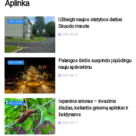
Aplinka
Užbaigti naujos statybos darbai
APLINKA
Skuodo mieste
2025-06-18
Palangos širdis suspindo įspūdingu
APLINKA
nauju apšvietimu
2025-06-17
Ispaninis arionas – invazinis
APLINKA
šliužas, keliantis grėsmę aplinkai ir
želdynams
2025-06-17