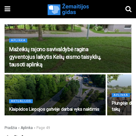
APLINKA
Mažeikių rajono savivaldybė ragina
gyventojus laikytis Kelių eismo taisyklių,
tausoti aplinką
APLINKA
AKTUALIJOS
Plungėje dar 
Klaipėdos Liepojos gatvėje darbai vyks naktimis
takų
Pradžia
»
Aplinka
»
Page 49