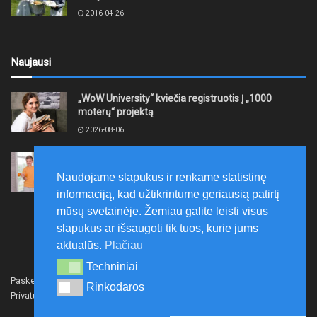
2016-04-26
Naujausi
„WoW University“ kviečia registruotis į „1000
moterų“ projektą
2026-08-06
Tauragės rajono savivaldybė finansuos
neformaliojo mokinių sportinio ugdymo programas
Naudojame slapukus ir renkame statistinę
2026-08-06
informaciją, kad užtikrintume geriausią patirtį
mūsų svetainėje. Žemiau galite leisti visus
slapukus ar išsaugoti tik tuos, kurie jums
aktualūs.
Plačiau
Techniniai
Techniniai
Paskelbk naujieną
Rašyti redakcijai
Reklama
Rinkodaros
Rinkodaros
Privatumo politika
Susisiekite