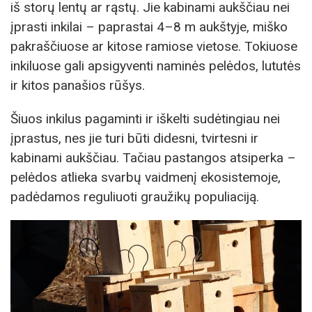
iš storų lentų ar rąstų. Jie kabinami aukščiau nei
įprasti inkilai – paprastai 4–8 m aukštyje, miško
pakraščiuose ar kitose ramiose vietose. Tokiuose
inkiluose gali apsigyventi naminės pelėdos, lututės
ir kitos panašios rūšys.
Šiuos inkilus pagaminti ir iškelti sudėtingiau nei
įprastus, nes jie turi būti didesni, tvirtesni ir
kabinami aukščiau. Tačiau pastangos atsiperka –
pelėdos atlieka svarbų vaidmenį ekosistemoje,
padėdamos reguliuoti graužikų populiaciją.