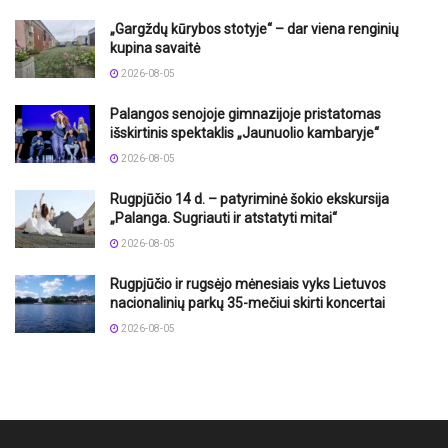
„Gargždų kūrybos stotyje“ – dar viena renginių
kupina savaitė
2026-08-05
Palangos senojoje gimnazijoje pristatomas
išskirtinis spektaklis „Jaunuolio kambaryje“
2026-08-05
Rugpjūčio 14 d. – patyriminė šokio ekskursija
„Palanga. Sugriauti ir atstatyti mitai“
2026-08-05
Rugpjūčio ir rugsėjo mėnesiais vyks Lietuvos
nacionalinių parkų 35-mečiui skirti koncertai
2026-08-05