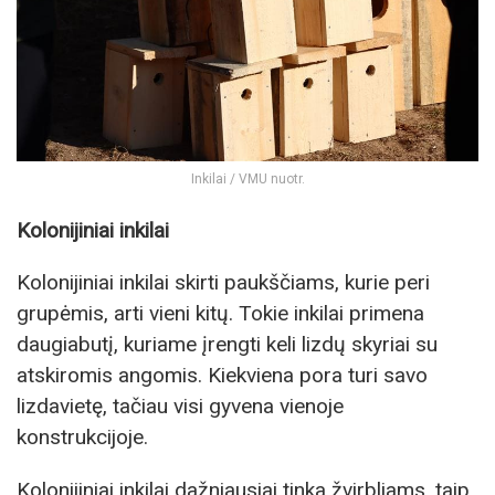
Inkilai / VMU nuotr.
Kolonijiniai inkilai
Kolonijiniai inkilai skirti paukščiams, kurie peri
grupėmis, arti vieni kitų. Tokie inkilai primena
daugiabutį, kuriame įrengti keli lizdų skyriai su
atskiromis angomis. Kiekviena pora turi savo
lizdavietę, tačiau visi gyvena vienoje
konstrukcijoje.
Kolonijiniai inkilai dažniausiai tinka žvirbliams, taip