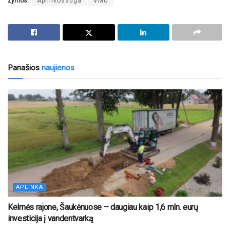
Žymos:
Aplinkosauga
VMU
Panašios
naujienos
APLINKA
Kelmės rajone, Šaukėnuose – daugiau kaip 1,6 mln. eurų
investicija į vandentvarką