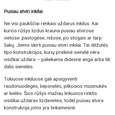
Pusiau atviri inkilai
Ne visi paukščiai renkasi uždarus inkilus. Kai
kurios rūšys lizdus krauna pusiau atvirose
vietose: pastogėse, nišose, po stogais ar tarp
šakų. Jiems skirti pusiau atviri inkilai. Tai dėžutės
tipo konstrukcijos, kurių priekinė sienelė nėra
visiškai uždara – paliekama didesnė anga arba tik
dalis sienelės.
Tokiuose inkiluose gali apsigyventi
raudonuodegės, liepsnelės, pilkosios musinukės
ar kielės. Šios rūšys mažiau linkusios rinktis
visiškai uždaras lizdavietes, todėl pusiau atvira
konstrukcija joms yra tinkamesnė.