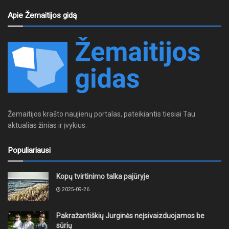
Apie Žemaitijos gidą
Žemaitijos krašto naujienų portalas, pateikiantis tiesiai Tau
aktualias žinias ir įvykius.
Populiariausi
Kopų tvirtinimo talka pajūryje
2025-09-26
Pakražantiškių Jurginės neįsivaizduojamos be
sūrių