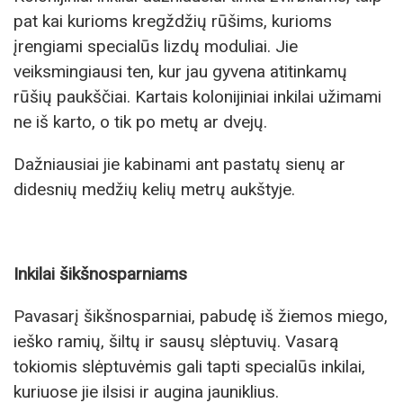
pat kai kurioms kregždžių rūšims, kurioms
įrengiami specialūs lizdų moduliai. Jie
veiksmingiausi ten, kur jau gyvena atitinkamų
rūšių paukščiai. Kartais kolonijiniai inkilai užimami
ne iš karto, o tik po metų ar dvejų.
Dažniausiai jie kabinami ant pastatų sienų ar
didesnių medžių kelių metrų aukštyje.
Inkilai šikšnosparniams
Pavasarį šikšnosparniai, pabudę iš žiemos miego,
ieško ramių, šiltų ir sausų slėptuvių. Vasarą
tokiomis slėptuvėmis gali tapti specialūs inkilai,
kuriuose jie ilsisi ir augina jauniklius.