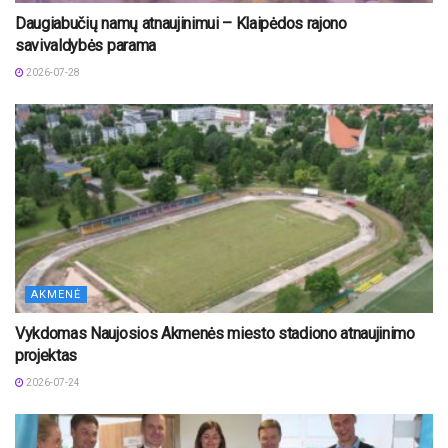
Daugiabučių namų atnaujinimui – Klaipėdos rajono
savivaldybės parama
2026-07-28
AKMENĖ
Vykdomas Naujosios Akmenės miesto stadiono atnaujinimo
projektas
2026-07-24