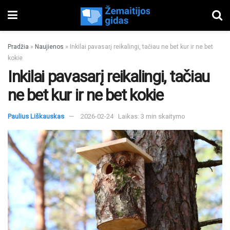
Pradžia
»
Naujienos
»
Inkilai pavasarį reikalingi, tačiau ne bet kur ir ne bet
kokie
Inkilai pavasarį reikalingi, tačiau
ne bet kur ir ne bet kokie
Paulius Liškauskas
2026-02-24
Laikas: 3 min skaitymo