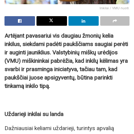
Inkilai / VMU nuotr.
Artėjant pavasariui vis daugiau žmonių kelia
inkilus, siekdami padėti paukščiams saugiai perėti
ir auginti jauniklius. Valstybinių miškų urėdijos
(VMU) miškininkai pabrėžia, kad inkilų kėlimas yra
svarbi ir prasminga iniciatyva, tačiau tam, kad
paukščiai juose apsigyventų, būtina parinkti
tinkamą inkilo tipą.
Uždarieji inkilai su landa
Dažniausiai keliami uždarieji, turintys apvalią