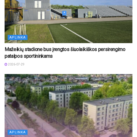
APLINKA
Mažeikių stadione bus įrengtos šiuolaikiškos persirengimo
patalpos sportininkams
2026-07-29
APLINKA