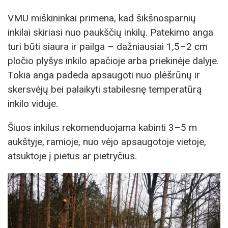
VMU miškininkai primena, kad šikšnosparnių
inkilai skiriasi nuo paukščių inkilų. Patekimo anga
turi būti siaura ir pailga – dažniausiai 1,5–2 cm
pločio plyšys inkilo apačioje arba priekinėje dalyje.
Tokia anga padeda apsaugoti nuo plėšrūnų ir
skersvėjų bei palaikyti stabilesnę temperatūrą
inkilo viduje.
Šiuos inkilus rekomenduojama kabinti 3–5 m
aukštyje, ramioje, nuo vėjo apsaugotoje vietoje,
atsuktoje į pietus ar pietryčius.