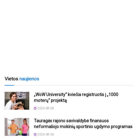
Vietos
naujienos
„WoW University“ kviečia registruotis į „1000
moterų“ projektą
2026-08-06
Tauragės rajono savivaldybė finansuos
neformaliojo mokinių sportinio ugdymo programas
2026-08-06