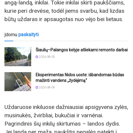
angą-landą, inkilai. Tokie inkilai skirti paukščiams,
kurie peri drevėse, todėl jiems svarbu, kad lizdas
būtų uždaras ir apsaugotas nuo vėjo bei lietaus.
Įdomu
paskaityti
Šiaulių–Palangos kelyje atliekami remonto darbai
2026-08-05
Eksperimentas Nidos uoste: išbandomas būdas
mažinti vandens „žydėjimą“
2026-08-04
Uždaruose inkiluose dažniausiai apsigyvena zylės,
musinukės, žvirbliai, bukučiai ir varnėnai.
Pagrindinis šių inkilų skirtumas – landos dydis.
Jei landa per maža, paukštis negalės patekti į