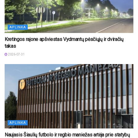
APLINKA
Kretingos rajone apšviestas Vydmantų pėsčiųjų ir dviračių
takas
2026-07-31
APLINKA
Naujasis Šiaulių futbolo ir regbio maniežas artėja prie statybų