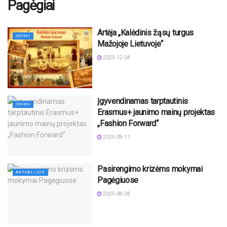
Pagėgiai
Artėja „Kalėdinis žąsų turgus
ĮDOMU
Mažojoje Lietuvoje“
2025-12-04
Įgyvendinamas tarptautinis
ĮDOMU
Erasmus+ jaunimo mainų projektas
„Fashion Forward“
2025-09-11
Pasirengimo krizėms mokymai
AKTUALIJOS
Pagėgiuose
2025-08-28