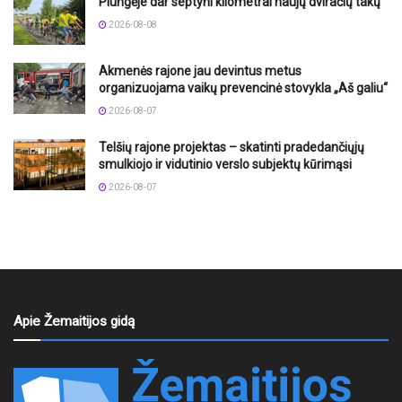
Plungėje dar septyni kilometrai naujų dviračių takų
2026-08-08
Akmenės rajone jau devintus metus
organizuojama vaikų prevencinė stovykla „Aš galiu“
2026-08-07
Telšių rajone projektas – skatinti pradedančiųjų
smulkiojo ir vidutinio verslo subjektų kūrimąsi
2026-08-07
Apie Žemaitijos gidą