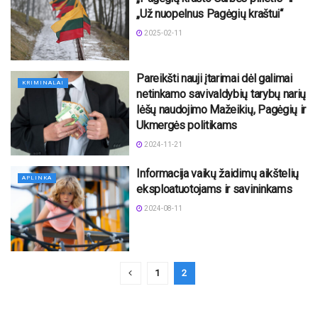
„Už nuopelnus Pagėgių kraštui“
2025-02-11
Pareikšti nauji įtarimai dėl galimai
KRIMINALAI
netinkamo savivaldybių tarybų narių
lėšų naudojimo Mažeikių, Pagėgių ir
Ukmergės politikams
2024-11-21
Informacija vaikų žaidimų aikštelių
APLINKA
eksploatuotojams ir savininkams
2024-08-11
1
2