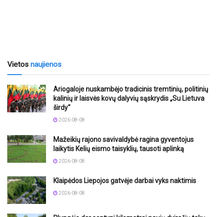
Vietos
naujienos
Ariogaloje nuskambėjo tradicinis tremtinių, politinių
kalinių ir laisvės kovų dalyvių sąskrydis „Su Lietuva
širdy“
2026-08-08
Mažeikių rajono savivaldybė ragina gyventojus
laikytis Kelių eismo taisyklių, tausoti aplinką
2026-08-08
Klaipėdos Liepojos gatvėje darbai vyks naktimis
2026-08-08