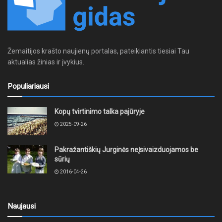
Žemaitijos krašto naujienų portalas, pateikiantis tiesiai Tau
aktualias žinias ir įvykius.
Populiariausi
Kopų tvirtinimo talka pajūryje
2025-09-26
Pakražantiškių Jurginės neįsivaizduojamos be
sūrių
2016-04-26
Naujausi