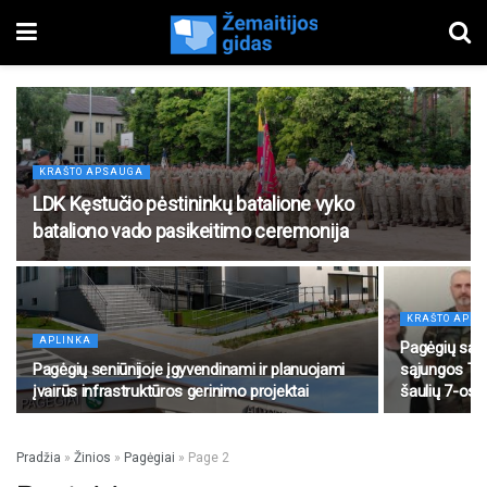
KRAŠTO APSAUGA
LDK Kęstučio pėstininkų batalione vyko
bataliono vado pasikeitimo ceremonija
KRAŠTO APS
APLINKA
Pagėgių savi
Pagėgių seniūnijoje įgyvendinami ir planuojami
sąjungos Tau
įvairūs infrastruktūros gerinimo projektai
šaulių 7-osi
Pradžia
»
Žinios
»
Pagėgiai
»
Page 2