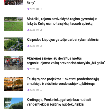
širdy“
2026-08-08
Mažeikių rajono savivaldybė ragina gyventojus
laikytis Kelių eismo taisyklių, tausoti aplinką
2026-08-08
Klaipėdos Liepojos gatvėje darbai vyks naktimis
2026-08-08
Akmenės rajone jau devintus metus
organizuojama vaikų prevencinė stovykla „Aš galiu“
2026-08-07
Telšių rajone projektas – skatinti pradedančiųjų
smulkiojo ir vidutinio verslo subjektų kūrimąsi
2026-08-07
Kretingoje, Penkininkų gatvėje bus nutiesti
vandentiekio ir buitinių nuotekų tinklai