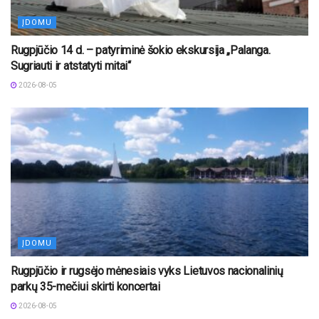
ĮDOMU
Rugpjūčio 14 d. – patyriminė šokio ekskursija „Palanga.
Sugriauti ir atstatyti mitai“
2026-08-05
ĮDOMU
Rugpjūčio ir rugsėjo mėnesiais vyks Lietuvos nacionalinių
parkų 35-mečiui skirti koncertai
2026-08-05