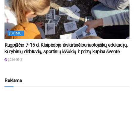
ĮDOMU
Rugpjūčio 7-15 d. Klaipėdoje išskirtinė buriuotojiškų edukacijų,
kūrybinių dirbtuvių, sportinių iššūkių ir prizų kupina šventė
2026-07-31
Reklama