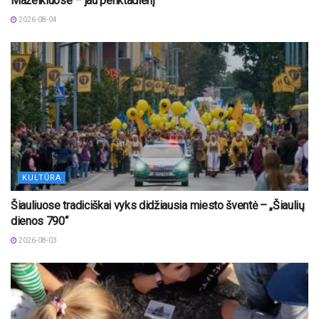
Mažeikiuose – jau penktadienį
2026-08-04
KULTŪRA
Šiauliuose tradiciškai vyks didžiausia miesto šventė – „Šiaulių
dienos 790“
2026-08-03