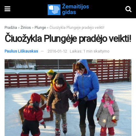
Pradžia
»
Žinios
»
Plungė
»
Čiuožykla Plungėje pradėjo veikti!
Čiuožykla Plungėje pradėjo veikti!
Paulius Liškauskas
2016-01-12
Laikas: 1 min skaitymo