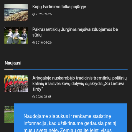
Kopų tvirtinimo talka pajūryje
2025-09-26
Pakražantiškių Jurginės neįsivaizduojamos be
sūrių
2016-04-26
Naujausi
Ariogaloje nuskambėjo tradicinis tremtinių, politinių
kalinių ir laisvės kovų dalyvių sąskrydis „Su Lietuva
širdy“
2026-08-08
Mažeikių rajono savivaldybė ragina gyventojus
laikytis Kelių eismo taisyklių, tausoti aplinką
Naudojame slapukus ir renkame statistinę
2026-08-08
informaciją, kad užtikrintume geriausią patirtį
mūsų svetainėje. Žemiau galite leisti visus