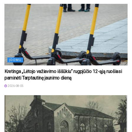
ĮDOMU
Kretinga „Lėtojo važiavimo iššūkiu“ rugpjūčio 12-ąją ruošiasi
paminėti Tarptautinę jaunimo dieną
2026-08-05