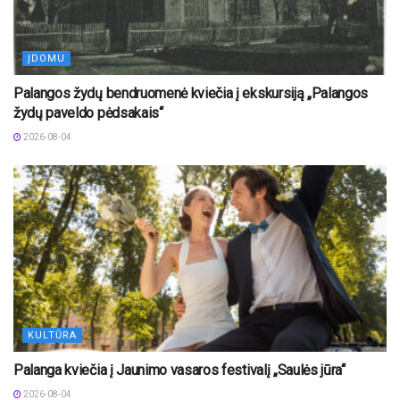
ĮDOMU
Palangos žydų bendruomenė kviečia į ekskursiją „Palangos
žydų paveldo pėdsakais“
2026-08-04
KULTŪRA
Palanga kviečia į Jaunimo vasaros festivalį „Saulės jūra“
2026-08-04