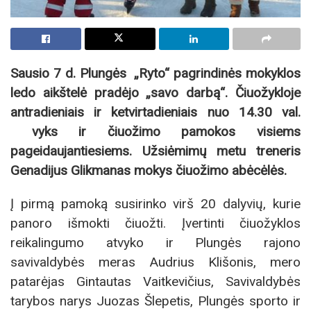
Sausio 7 d. Plungės „Ryto“ pagrindinės mokyklos
ledo aikštelė pradėjo „savo darbą“. Čiuožykloje
antradieniais ir ketvirtadieniais nuo 14.30 val.
vyks ir čiuožimo pamokos visiems
pageidaujantiesiems. Užsiėmimų metu treneris
Genadijus Glikmanas mokys čiuožimo abėcėlės.
Į pirmą pamoką susirinko virš 20 dalyvių, kurie
panoro išmokti čiuožti. Įvertinti čiuožyklos
reikalingumo atvyko ir Plungės rajono
savivaldybės meras Audrius Klišonis, mero
patarėjas Gintautas Vaitkevičius, Savivaldybės
tarybos narys Juozas Šlepetis, Plungės sporto ir