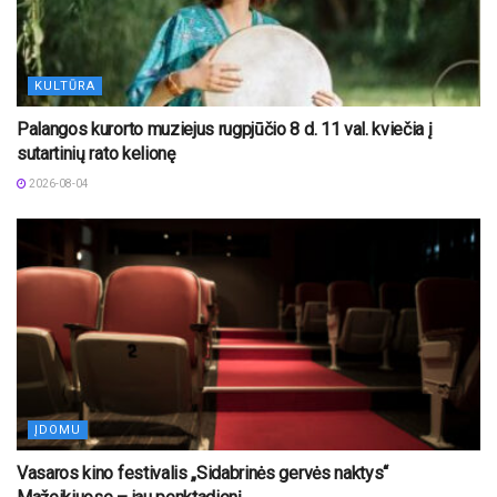
KULTŪRA
Palangos kurorto muziejus rugpjūčio 8 d. 11 val. kviečia į
sutartinių rato kelionę
2026-08-04
ĮDOMU
Vasaros kino festivalis „Sidabrinės gervės naktys“