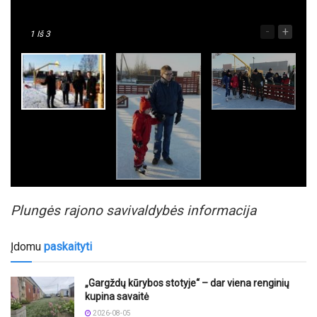
-
+
1
Iš 3
Plungės rajono savivaldybės informacija
Įdomu
paskaityti
„Gargždų kūrybos stotyje“ – dar viena renginių
kupina savaitė
2026-08-05