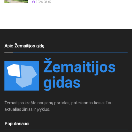
2026-08-07
Apie Žemaitijos gidą
Žemaitijos krašto naujienų portalas, pateikiantis tiesiai Tau
aktualias žinias ir įvykius.
Populiariausi