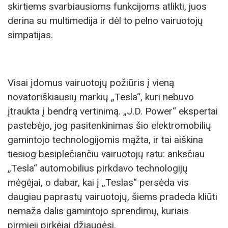
skirtiems svarbiausioms funkcijoms atlikti, juos
derina su multimedija ir dėl to pelno vairuotojų
simpatijas.
Visai įdomus vairuotojų požiūris į vieną
novatoriškiausių markių „Tesla“, kuri nebuvo
įtraukta į bendrą vertinimą. „J.D. Power“ ekspertai
pastebėjo, jog pasitenkinimas šio elektromobilių
gamintojo technologijomis mąžta, ir tai aiškina
tiesiog besiplečiančiu vairuotojų ratu: anksčiau
„Tesla“ automobilius pirkdavo technologijų
mėgėjai, o dabar, kai į „Teslas“ persėda vis
daugiau paprastų vairuotojų, šiems pradeda kliūti
nemaža dalis gamintojo sprendimų, kuriais
pirmieji pirkėjai džiaugėsi.