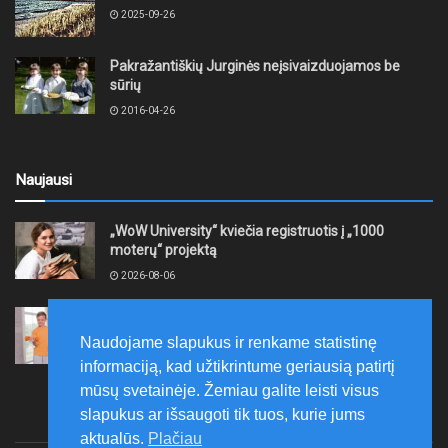
2025-09-26
Pakražantiškių Jurginės neįsivaizduojamos be
sūrių
2016-04-26
Naujausi
„WoW University“ kviečia registruotis į „1000
moterų“ projektą
2026-08-06
Tauragės rajono savivaldybė finansuos
neformaliojo mokinių sportinio ugdymo programas
Naudojame slapukus ir renkame statistinę
2026-08-06
informaciją, kad užtikrintume geriausią patirtį
mūsų svetainėje. Žemiau galite leisti visus
slapukus ar išsaugoti tik tuos, kurie jums
aktualūs.
Plačiau