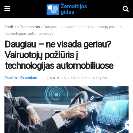
Pradžia
»
Transportas
»
Daugiau – ne visada geriau? Vairuotojų požiūris į
technologijas automobiliuose
Daugiau – ne visada geriau?
Vairuotojų požiūris į
technologijas automobiliuose
Paulius Liškauskas
2024-10-15
Laikas: 3 min skaitymo