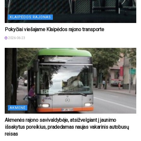
KLAIPĖDOS RAJONAS
Pokyčiai viešajame Klaipėdos rajono transporte
2026-06-23
AKMENĖ
Akmenės rajono savivaldybėje, atsižvelgiant į jaunimo
išsakytus poreikius, pradedamas naujas vakarinis autobusų
reisas