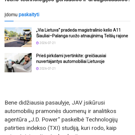
Įdomu
paskaityti
„Via Lietuva“ pradeda magistralinio kelio A11
Šiauliai–Palanga ruožo atnaujinimą Telšių rajone
2026-07-21
Prieš pirkdami įvertinkite: greičiausiai
nuvertėjantys automobiliai Lietuvoje
2026-07-21
Bene didžiausia pasaulyje, JAV įsikūrusi
automobilių pramonės duomenų ir analitikos
agentūra „J.D. Power“ paskelbė Technologijų
patirties indekso (TXI) studiją, kuri rodo, kaip