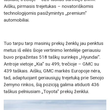
Aišku, pirmasis trejetukas – novatoriškomis
technologijomis pasižymintys „premium“
automobiliai.
Tuo tarpu tarp masinių prekių ženklų jau penktus
metus iš eilės šioje vertinimo lentelėje geriausiu
buvo pripažintas 518 taškų surinkęs „Hyundai“.
Antroje vietoje „Kia“ su 499, trečioje – GMC su
439 taškais. Aišku, GMC markės Europoje nėra,
tad, adaptuojant geriausiųjų trejetuką prie Senojo
žemyno rinkos, šią poziciją galima atiduoti 436
taškus pelniusiam „Toyota“ prekių ženklui.