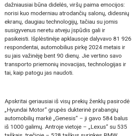
dažniausiai būna didelės, viršų paima emocijos:
norisi kuo moderniau atrodančių salonų, didesnių
ekranų, daugiau technologijų, tačiau su jomis
susigyvenus neretu atveju įspūdis gali ir
pasikeisti. Išplėstinėje apklausoje dalyvavo 81 926
respondentai, automobilius pirkę 2024 metais ir
su jais važinėję bent 90 dienų. Jie vertino savo
transporto priemonių inovacijas, technologijas ir
tai, kaip patogu jas naudoti.
Apskritai geriausiai iš visų prekių ženklų pasirodė
„Hyundai Motor“ grupės dukterinė prabangių
automobilių markė „Genesis“ – ji gavo 584 balus
iš 1000 galimų. Antroje vietoje – „Lexus“ su 535
taškais, trečioje – 528 taškus surinkęs BMW.