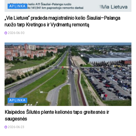
APLINKA
„Via Lietuva“ pradeda magistralinio kelio Šiauliai–Palanga
ruožo tarp Kretingos ir Vydmantų remontą
2026-06-30
APLINKA
Klaipėdos Šilutės plente kelionės taps greitesnės ir
saugesnės
2026-06-23