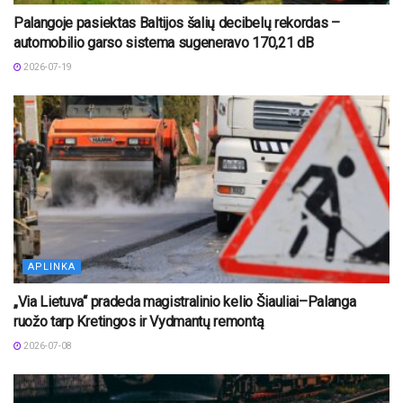
Palangoje pasiektas Baltijos šalių decibelų rekordas –
automobilio garso sistema sugeneravo 170,21 dB
2026-07-19
APLINKA
„Via Lietuva“ pradeda magistralinio kelio Šiauliai–Palanga
ruožo tarp Kretingos ir Vydmantų remontą
2026-07-08