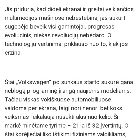
Jis priduria, kad dideli ekranai ir greitai veikiančios
multimedijos mašinose nebestebina, jas sukurti
sugebėjo beveik visi gamintojai, progresas
evoliucinis, niekas revoliucijų nebedaro. O
technologijų vertinimai priklauso nuo to, kiek jos
erzina.
Štai „Volkswagen“ po sunkaus starto sukūrė gana
neblogą programinę įrangą naujiems modeliams.
Tačiau viskas vokiškuose automobiliuose
valdoma per ekraną, taigi nori nenori bet koks
veiksmas reikalauja nusukti akis nuo kelio. Ši
markė minėtame tyrime – 21-a iš 32 įvertintų. O
štai korėjiečiai liko ištikimi fiziniams valdikliams,