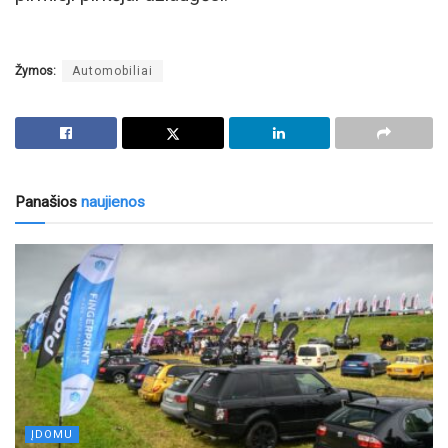
Žymos:
Automobiliai
Panašios
naujienos
ĮDOMU