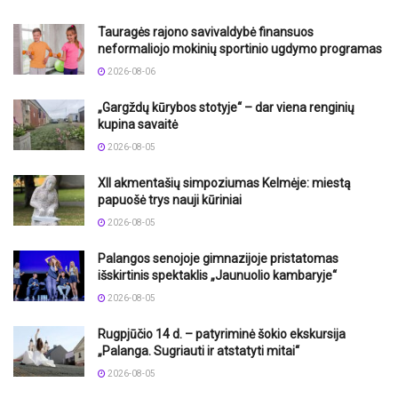
Tauragės rajono savivaldybė finansuos
neformaliojo mokinių sportinio ugdymo programas
2026-08-06
„Gargždų kūrybos stotyje“ – dar viena renginių
kupina savaitė
2026-08-05
XII akmentašių simpoziumas Kelmėje: miestą
papuošė trys nauji kūriniai
2026-08-05
Palangos senojoje gimnazijoje pristatomas
išskirtinis spektaklis „Jaunuolio kambaryje“
2026-08-05
Rugpjūčio 14 d. – patyriminė šokio ekskursija
„Palanga. Sugriauti ir atstatyti mitai“
2026-08-05