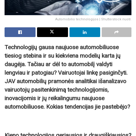
Automobilio technologijos | Shutterstock nuotr.
Technologijų gausa naujuose automobiliuose
tiesiog stebina ir su kiekviena modelių karta jų
daugėja. Tačiau ar dėl to automobilį valdyti
lengviau ir patogiau? Vairuotojai linkę pasiginčyti.
JAV automobilių pramonės analitikai išanalizavo
vairuotojų pasitenkinimą technologijomis,
inovacijomis ir jų reikalingumu naujuose
automobiliuose. Kokias tendencijas jie pastebėjo?
Kieno technologijos geriausios ir draugiškiausios?