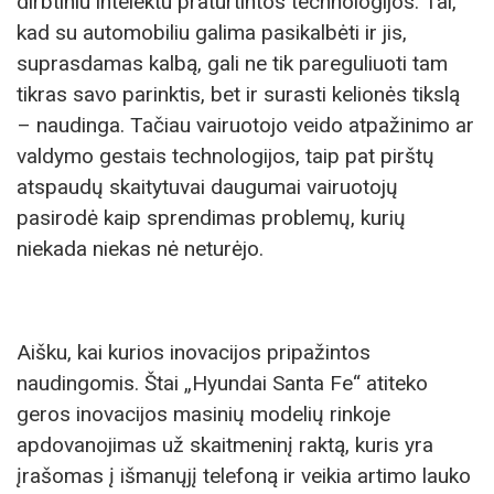
dirbtiniu intelektu praturtintos technologijos. Tai,
kad su automobiliu galima pasikalbėti ir jis,
suprasdamas kalbą, gali ne tik pareguliuoti tam
tikras savo parinktis, bet ir surasti kelionės tikslą
– naudinga. Tačiau vairuotojo veido atpažinimo ar
valdymo gestais technologijos, taip pat pirštų
atspaudų skaitytuvai daugumai vairuotojų
pasirodė kaip sprendimas problemų, kurių
niekada niekas nė neturėjo.
Aišku, kai kurios inovacijos pripažintos
naudingomis. Štai „Hyundai Santa Fe“ atiteko
geros inovacijos masinių modelių rinkoje
apdovanojimas už skaitmeninį raktą, kuris yra
įrašomas į išmanųjį telefoną ir veikia artimo lauko