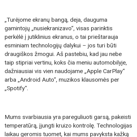
„Turėjome ekranų bangą, deja, dauguma
gamintojų „nusiekranizavo“, visas parinktis
perkėlė į jutiklinius ekranus, o tai prieštarauja
esminiam technologijų dalykui – jos turi būti
draugiškos žmogui. Aš pastebiu, kad jau nebe
taip stipriai vertinu, koks čia meniu automobilyje,
dažniausiai vis vien naudojame „Apple CarPlay“
arba „Android Auto“, muzikos klausomės per
„Spotify“.
Mums svarbiausia yra pareguliuoti garsą, pakeisti
temperatūrą, įjungti kruizo kontrolę. Technologijas
laikau geromis tuomet, kai mums pavyksta kažką