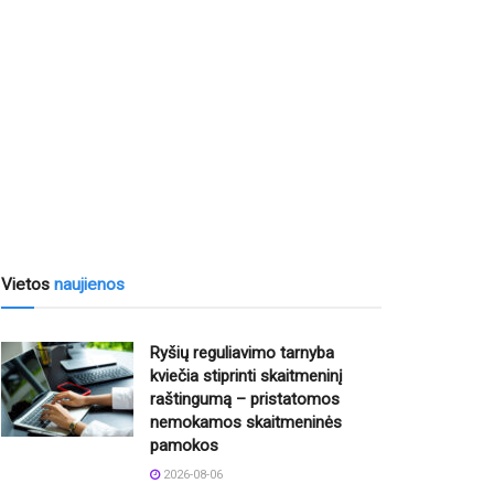
Vietos
naujienos
Ryšių reguliavimo tarnyba
kviečia stiprinti skaitmeninį
raštingumą – pristatomos
nemokamos skaitmeninės
pamokos
2026-08-06