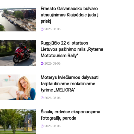
Ernesto Galvanausko bulvaro
atnaujinimas Klaipėdoje juda į
priekį
2026-08-06
Rugpjūčio 22 d. startuos
Lietuvos pažinimo ralis „Ryterna
Mototourism Rally“
2026-08-06
Moterys kviečiamos dalyvauti
tarptautiniame moksliniame
tyrime „MELIORA“
2026-08-06
Šiaulių erdvėse eksponuojama
fotografijų paroda
2026-08-06