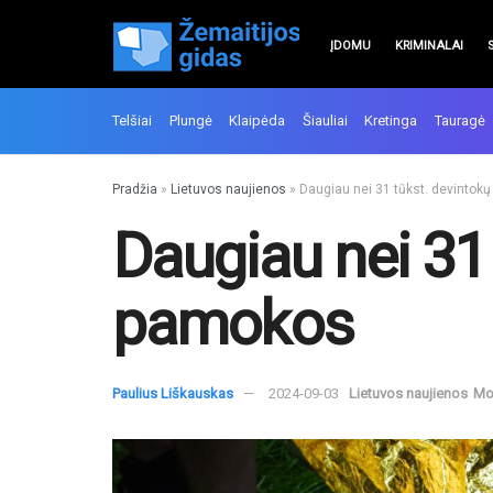
ĮDOMU
KRIMINALAI
Telšiai
Plungė
Klaipėda
Šiauliai
Kretinga
Tauragė
Pradžia
»
Lietuvos naujienos
»
Daugiau nei 31 tūkst. devintok
Daugiau nei 31
pamokos
Paulius Liškauskas
2024-09-03
Lietuvos naujienos
Mok