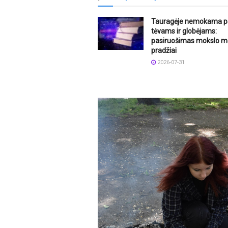
Tauragėje nemokama p
tėvams ir globėjams:
pasiruošimas mokslo m
pradžiai
2026-07-31