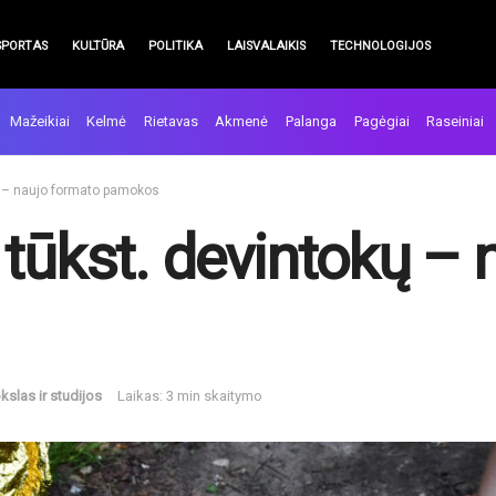
SPORTAS
KULTŪRA
POLITIKA
LAISVALAIKIS
TECHNOLOGIJOS
Mažeikiai
Kelmė
Rietavas
Akmenė
Palanga
Pagėgiai
Raseiniai
ų – naujo formato pamokos
 tūkst. devintokų – 
slas ir studijos
Laikas: 3 min skaitymo