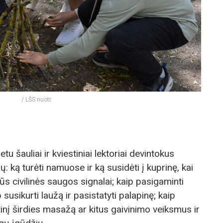
/ LŠS nuotr.
u šauliai ir kviestiniai lektoriai devintokus
 ką turėti namuose ir ką susidėti į kuprinę, kai
irūs civilinės saugos signalai; kaip pasigaminti
usikurti laužą ir pasistatyti palapinę; kaip
btinį širdies masažą ar kitus gaivinimo veiksmus ir