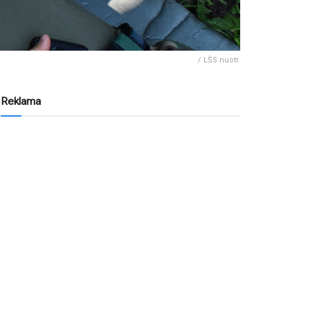
/ LŠS nuotr.
Reklama