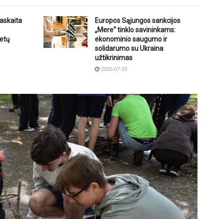
askaita
Europos Sąjungos sankcijos
„Mere“ tinklo savininkams:
etų
ekonominio saugumo ir
solidarumo su Ukraina
užtikrinimas
2026-07-25