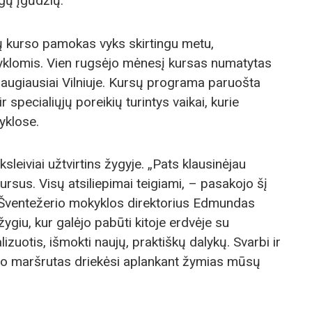
ngų įgūdžių.
ų kurso pamokas vyks skirtingu metu,
yklomis. Vien rugsėjo mėnesį kursas numatytas
daugiausiai Vilniuje. Kursų programa paruošta
r specialiųjų poreikių turintys vaikai, kurie
yklose.
sleiviai užtvirtins žygyje. „Pats klausinėjau
ursus. Visų atsiliepimai teigiami, – pasakojo šį
. Šventežerio mokyklos direktorius Edmundas
žygiu, kur galėjo pabūti kitoje erdvėje su
ializuotis, išmokti naujų, praktiškų dalykų. Svarbi ir
gio maršrutas driekėsi aplankant žymias mūsų