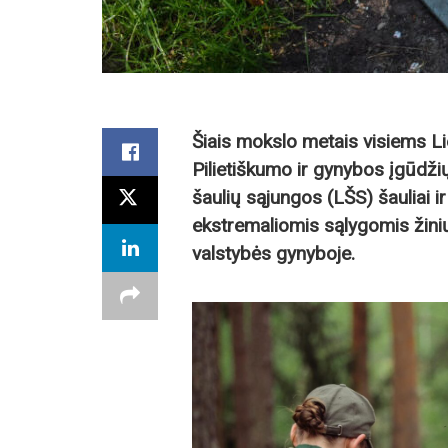
Šiais mokslo metais visiems Li
Pilietiškumo ir gynybos įgūdži
šaulių sąjungos (LŠS) šauliai ir
ekstremaliomis sąlygomis žinių
valstybės gynyboje.