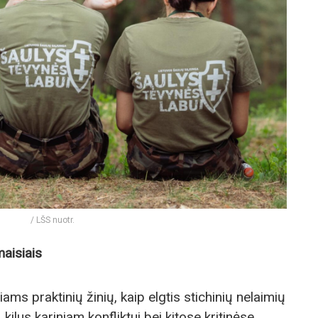
/ LŠS nuotr.
maisiais
ams praktinių žinių, kaip elgtis stichinių nelaimių
 kilus kariniam konfliktui bei kitose kritinėse