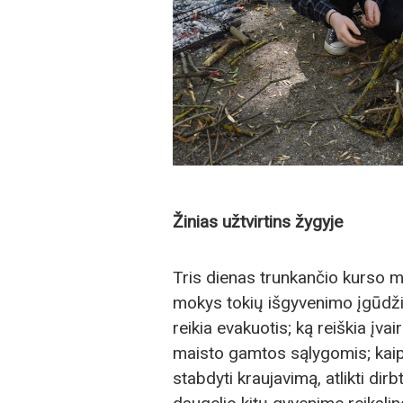
Žinias užtvirtins žygyje
Tris dienas trunkančio kurso met
mokys tokių išgyvenimo įgūdžių:
reikia evakuotis; ką reiškia įva
maisto gamtos sąlygomis; kaip s
stabdyti kraujavimą, atlikti dir