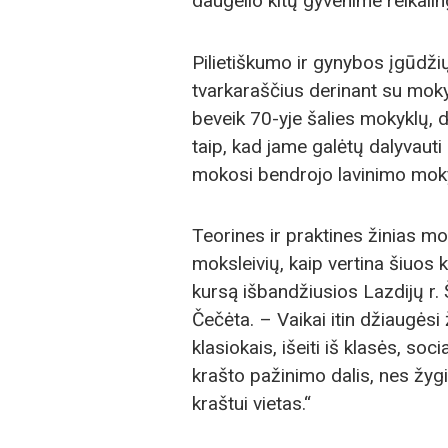
daugelio kitų gyvenime reikali
Pilietiškumo ir gynybos įgūdži
tvarkaraščius derinant su mok
beveik 70-yje šalies mokyklų, 
taip, kad jame galėtų dalyvauti i
mokosi bendrojo lavinimo mok
Teorines ir praktines žinias mok
moksleivių, kaip vertina šiuos k
kursą išbandžiusios Lazdijų r
Čečėta. – Vaikai itin džiaugėsi 
klasiokais, išeiti iš klasės, soc
krašto pažinimo dalis, nes žy
kraštui vietas.“