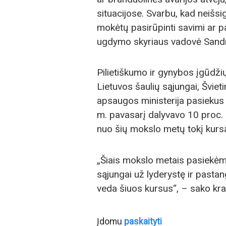
situacijose. Svarbu, kad neišsig
mokėtų pasirūpinti savimi ar pa
ugdymo skyriaus vadovė Sandra
Pilietiškumo ir gynybos įgūdži
Lietuvos šaulių sąjungai, Šviet
apsaugos ministerija pasiekus
m. pavasarį dalyvavo 10 proc. š
nuo šių mokslo metų tokį kursą 
„Šiais mokslo metais pasiekėm
sąjungai už lyderystę ir pastan
veda šiuos kursus“, – sako kr
Įdomu
paskaityti