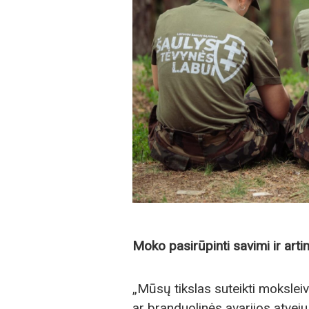
Moko pasirūpinti savimi ir arti
„Mūsų tikslas suteikti moksleivi
ar branduolinės avarijos atveju,