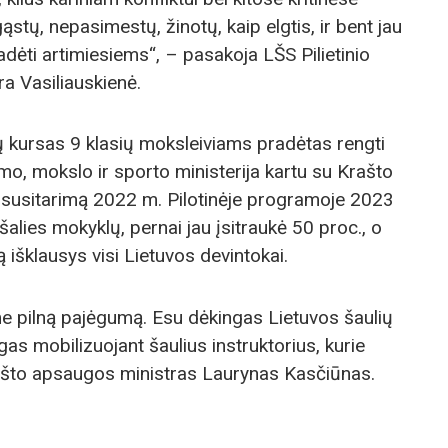
ąstų, nepasimestų, žinotų, kaip elgtis, ir bent jau
dėti artimiesiems“, – pasakoja LŠS Pilietinio
 Vasiliauskienė.
ų kursas 9 klasių moksleiviams pradėtas rengti
imo, mokslo ir sporto ministerija kartu su Krašto
 susitarimą 2022 m. Pilotinėje programoje 2023
alies mokyklų, pernai jau įsitraukė 50 proc., o
išklausys visi Lietuvos devintokai.
e pilną pajėgumą. Esu dėkingas Lietuvos šaulių
gas mobilizuojant šaulius instruktorius, kurie
ašto apsaugos ministras Laurynas Kasčiūnas.