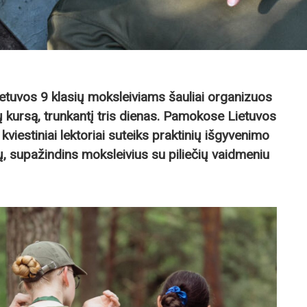
etuvos 9 klasių moksleiviams šauliai organizuos
ų kursą, trunkantį tris dienas. Pamokose Lietuvos
 kviestiniai lektoriai suteiks praktinių išgyvenimo
, supažindins moksleivius su piliečių vaidmeniu