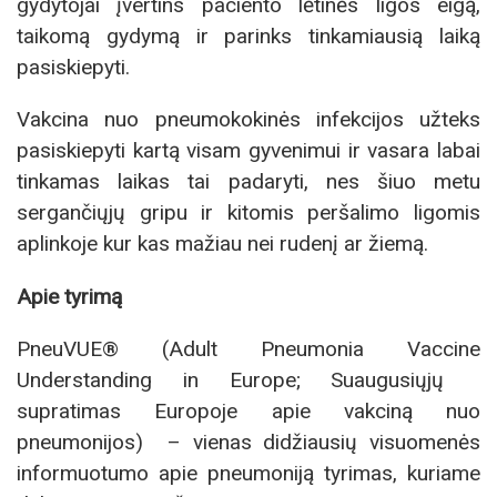
gydytojai įvertins paciento lėtinės ligos eigą,
taikomą gydymą ir parinks tinkamiausią laiką
pasiskiepyti.
Vakcina nuo pneumokokinės infekcijos užteks
pasiskiepyti kartą visam gyvenimui ir vasara labai
tinkamas laikas tai padaryti, nes šiuo metu
sergančiųjų gripu ir kitomis peršalimo ligomis
aplinkoje kur kas mažiau nei rudenį ar žiemą.
Apie tyrimą
PneuVUE® (Adult Pneumonia Vaccine
Understanding in Europe; Suaugusiųjų
supratimas Europoje apie vakciną nuo
pneumonijos) – vienas didžiausių visuomenės
informuotumo apie pneumoniją tyrimas, kuriame