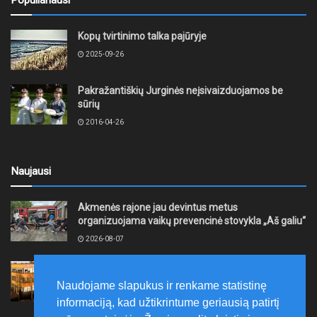
Kopų tvirtinimo talka pajūryje
2025-09-26
Pakražantiškių Jurginės neįsivaizduojamos be
sūrių
2016-04-26
Naujausi
Akmenės rajone jau devintus metus
organizuojama vaikų prevencinė stovykla „Aš galiu“
2026-08-07
Telšių rajone projektas – skatinti pradedančiųjų
smulkiojo ir vidutinio verslo subjektų kūrimąsi
Naudojame slapukus ir renkame statistinę
2026-08-07
informaciją, kad užtikrintume geriausią patirtį