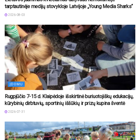
tarptautinėje medijų stovykloje Latvijoje „Young Media Sharks“
2026-08-03
ĮDOMU
Rugpjūčio 7-15 d. Klaipėdoje išskirtinė buriuotojiškų edukacijų,
kūrybinių dirbtuvių, sportinių iššūkių ir prizų kupina šventė
2026-07-31