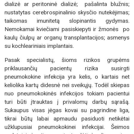
dializė ar peritoninė dializė; pašalinta blužnis;
nustatytas cerebrospinalinio skysčio nutekėjimas;
taikomas imunitetą slopinantis gydymas.
Nemokamai kviečiami pasiskiepyti ir žmonės po
kaulų čiulpų ar organų transplantacijos; asmenys
su kochleariniais implantais.
Pasak specialistų, šioms rizikos grupėms
priklausančių pacientų rizika susirgti
pneumokokine infekcija yra kelis, o kartais net
keliolika kartų didesnė nei sveikųjų. Todėl skiepas
nuo pneumokokinės infekcijos tokiam pacientui
turi būti įtrauktas į privalomų darbų sąrašą.
Sukaupus visas jėgas kovai su pagrindine liga,
tikrai būtų labai apmaudu pasiduoti netikėtai
užklupusiai pneumokokinei infekcijai. Šeimos