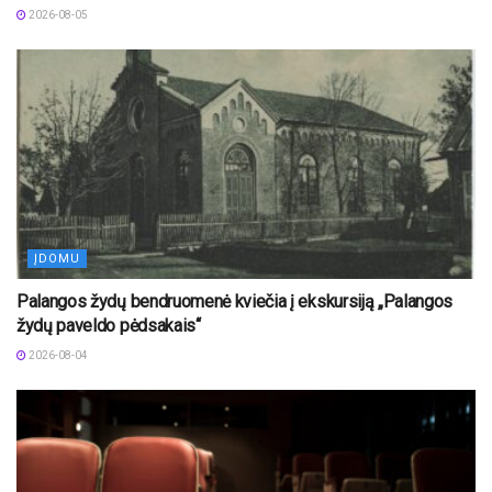
2026-08-05
ĮDOMU
Palangos žydų bendruomenė kviečia į ekskursiją „Palangos
žydų paveldo pėdsakais“
2026-08-04