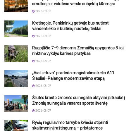
smulkiojo ir vidutinio verslo subjektų kūrimąsi
2026-08-07
Kretingoje, Penkininkų gatvėje bus nutiesti
vandentiekio ir buitinių nuotekų tinklai
2026-08-07
Rugpjūčio 7–9 dienomis Žemaičių apygardos 3-ioji
rinktinė vykdys karines pratybas
2026-08-07
„Via Lietuva“ pradeda magistralinio kelio A11
Šiauliai–Palanga modernizavimo etapą
2026-08-07
Šilutės krašto žmonės su negalia aktyviai įsitraukė į
Žmonių su negalia vasaros sporto šventę
2026-08-07
Ryšių reguliavimo tarnyba kviečia stiprinti
skaitmeninį raštingumą – pristatomos