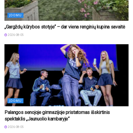
ĮDOMU
„Gargždų kūrybos stotyje“ – dar viena renginių kupina savaitė
2026-08-05
ĮDOMU
Palangos senojoje gimnazijoje pristatomas išskirtinis
spektaklis „Jaunuolio kambaryje“
2026-08-05