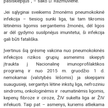
pasiskiepijus“, – sako D. Razmuvienė.
Jei sąlyginai sveikiems žmonėms pneumokokinė
infekcija – tiesiog sunki liga, tai tam tikromis
lėtinėmis ligomis sergantiems žmonės, dėl ligos
ar dėl gydymo susilpnėjus imunitetui, ši infekcija
gali būti fatališka.
Įvertinus šią grėsmę vakcina nuo pneumokokinės
infekcijos rizikos grupių asmenims skiepyti
įtraukta į Nacionalinę imunoprofilaktikos
programą ir nuo 2015 m. gruodžio 1 d.
nemokamai (valstybės lėšomis) ja skiepijami
suaugusieji, sergantys lėtine inkstų liga, nefroziniu
sindromu, onkologinėmis ir reumatinėmis ligomis,
kepenų fibroze ir ciroze, ŽIV sukelta liga ar ŽIV
infekuoti. Taip pat – asmenys, kuriems atliekama