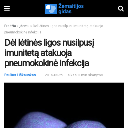
Pradžia
»
Įdomu
»
Dėl lėtinės ligos nusilpusį imunitetą atakuoja
pneumokokinė infekcija
Dėl lėtinės ligos nusilpusį
imunitetą atakuoja
pneumokokinė infekcija
Paulius Liškauskas
2016-05-29
Laikas: 3 min skaitymo