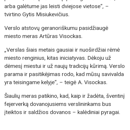
arba galėtume jas leisti dviejose vietose“, –
tvirtino Gytis Misiukevičius.
Verslo atstovų geranoriškumu pasidžiaugė
miesto meras Artūras Visockas.
„Verslas šiais metais gausiai ir nuoširdžiai rėmė
miesto renginius, kitas iniciatyvas. Dėkoju už
dėmesį miestui ir už naujų tradicijų kūrimą. Verslo
parama ir pasitikėjimas rodo, kad mūsų savivalda
yra teisingame kelyje“, – teigė A. Visockas.
Šiaulių meras patikino, kad, kaip ir žadėta, šventinį
fejerverką dovanojusiems verslininkams bus
įteiktos ir saldžios dovanos – kalėdiniai pyragai.