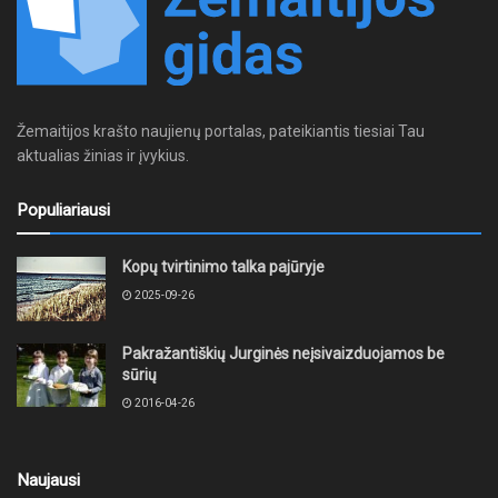
Žemaitijos krašto naujienų portalas, pateikiantis tiesiai Tau
aktualias žinias ir įvykius.
Populiariausi
Kopų tvirtinimo talka pajūryje
2025-09-26
Pakražantiškių Jurginės neįsivaizduojamos be
sūrių
2016-04-26
Naujausi