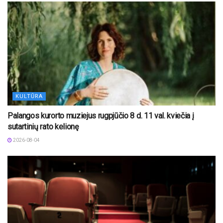
KULTŪRA
Palangos kurorto muziejus rugpjūčio 8 d. 11 val. kviečia į
sutartinių rato kelionę
2026-08-04