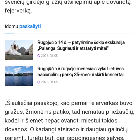
švenčių girdėjo gražių atsiliepimų apie dovanotą
fejerverką.
Įdomu
paskaityti
Rugpjūčio 14 d. – patyriminė šokio ekskursija
„Palanga. Sugriauti ir atstatyti mitai“
2026-08-05
Rugpjūčio ir rugsėjo mėnesiais vyks Lietuvos
nacionalinių parkų 35-mečiui skirti koncertai
2026-08-05
„Šiauliečiai pasakojo, kad pernai fejerverkas buvo
gražus, žmonėms patiko, tad nematau priežasčių,
kodėl ir šiemet nepadovanoti miestui tokios
dovanos. O kadangi atsirado ir daugiau galinčių
paremti, turėtų būti dar įspūdingesnės salvės,