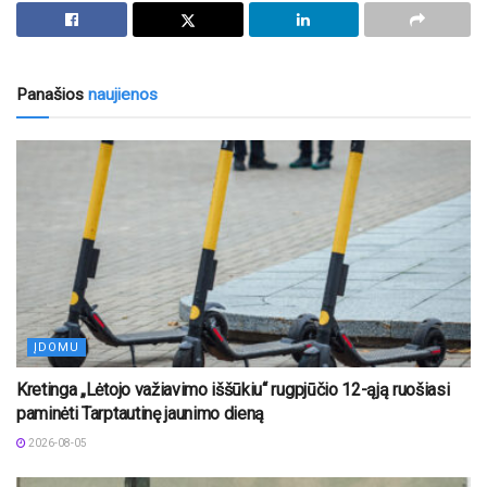
Panašios
naujienos
ĮDOMU
Kretinga „Lėtojo važiavimo iššūkiu“ rugpjūčio 12-ąją ruošiasi
paminėti Tarptautinę jaunimo dieną
2026-08-05