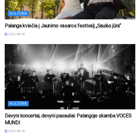
KULTŪRA
Palanga kviečia į Jaunimo vasaros festivalį „Saulės jūra“
2026-08-04
KULTŪRA
Devyni koncertai, devyni pasauliai: Palangoje skamba VOCES
MUNDI
2026-08-04