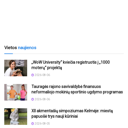
Vietos
naujienos
„WoW University“ kviečia registruotis į „1000
moterų“ projektą
2026-08-06
Tauragės rajono savivaldybė finansuos
neformaliojo mokinių sportinio ugdymo programas
2026-08-06
XII akmentašių simpoziumas Kelmėje: miestą
papuošė trys nauji kūriniai
2026-08-05