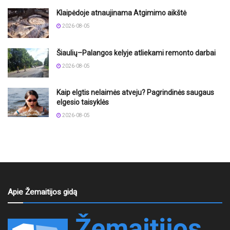
Klaipėdoje atnaujinama Atgimimo aikštė
2026-08-05
Šiaulių–Palangos kelyje atliekami remonto darbai
2026-08-05
Kaip elgtis nelaimės atveju? Pagrindinės saugaus
elgesio taisyklės
2026-08-05
Apie Žemaitijos gidą