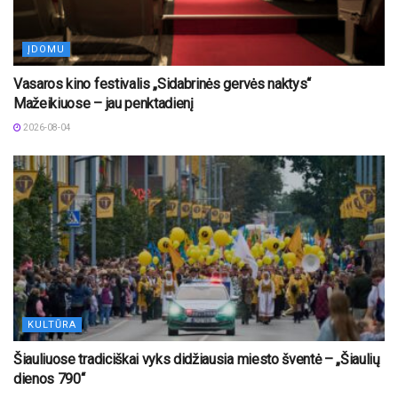
ĮDOMU
Vasaros kino festivalis „Sidabrinės gervės naktys“
Mažeikiuose – jau penktadienį
2026-08-04
KULTŪRA
Šiauliuose tradiciškai vyks didžiausia miesto šventė – „Šiaulių
dienos 790“