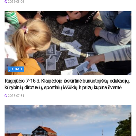
2026-08-03
ĮDOMU
Rugpjūčio 7-15 d. Klaipėdoje išskirtinė buriuotojiškų edukacijų,
kūrybinių dirbtuvių, sportinių iššūkių ir prizų kupina šventė
2026-07-31