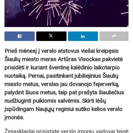
Prieš mėnesį į verslo atstovus viešai kreipęsis
Šiaulių miesto meras Artūras Visockas pakvietė
prisidėti ir kuriant šventinę kalėdinio laikotarpio
nuotaiką. Pernai, pasitinkant jubiliejinius Šiaulių
miesto metus, verslas jau dovanojo fejerverką,
palydint šiuos metus, taip pat prašyta šiauliečius
nudžiuginti puikiomis salvėmis. Skirti lėšų
įspūdingam Naujųjų reginiui sutiko kelios verslo
įmonės.
Žiniasklaidai prisistatę verslo įmonių vadovai teigė