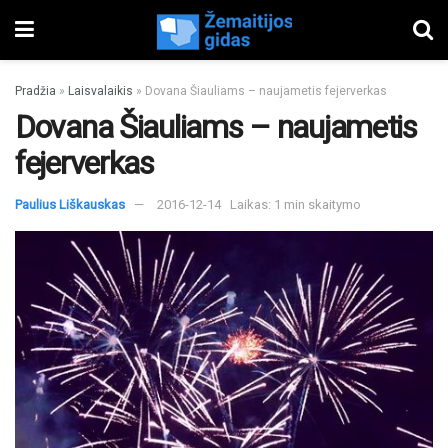
Pradžia
»
Laisvalaikis
»
Dovana Šiauliams – naujametis fejerverkas
Dovana Šiauliams – naujametis
fejerverkas
Paulius Liškauskas
2016-12-14
Laikas: 1 min skaitymo