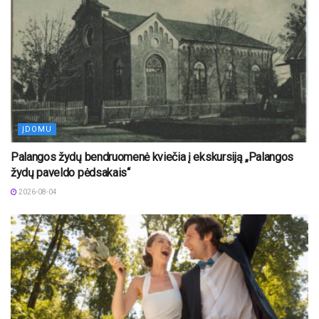
ĮDOMU
Palangos žydų bendruomenė kviečia į ekskursiją „Palangos
žydų paveldo pėdsakais“
2026-08-04