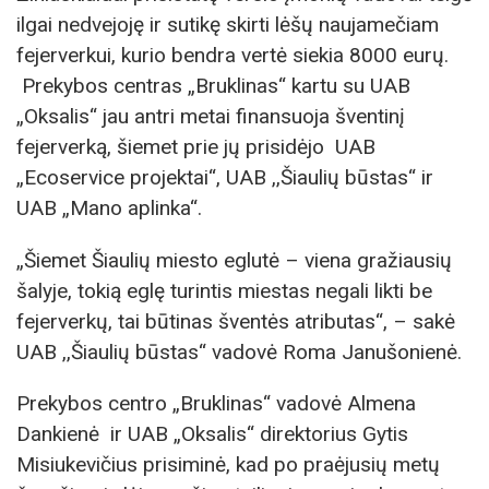
ilgai nedvejoję ir sutikę skirti lėšų naujamečiam
fejerverkui, kurio bendra vertė siekia 8000 eurų.
Prekybos centras „Bruklinas“ kartu su UAB
„Oksalis“ jau antri metai finansuoja šventinį
fejerverką, šiemet prie jų prisidėjo UAB
„Ecoservice projektai“, UAB ,,Šiaulių būstas“ ir
UAB „Mano aplinka“.
„Šiemet Šiaulių miesto eglutė – viena gražiausių
šalyje, tokią eglę turintis miestas negali likti be
fejerverkų, tai būtinas šventės atributas“, – sakė
UAB ,,Šiaulių būstas“ vadovė Roma Janušonienė.
Prekybos centro „Bruklinas“ vadovė Almena
Dankienė ir UAB „Oksalis“ direktorius Gytis
Misiukevičius prisiminė, kad po praėjusių metų