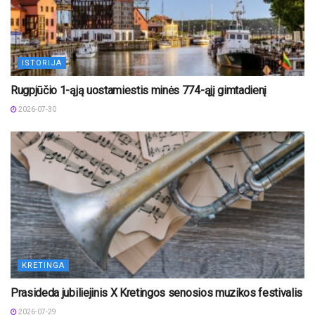
ISTORIJA
Rugpjūčio 1-ąją uostamiestis minės 774-ąjį gimtadienį
2026-07-30
KRETINGA
Prasideda jubiliejinis X Kretingos senosios muzikos festivalis
2026-07-29