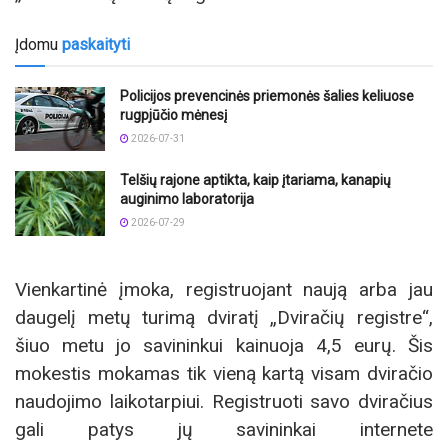
Įdomu
paskaityti
Policijos prevencinės priemonės šalies keliuose
rugpjūčio mėnesį
2026-07-31
Telšių rajone aptikta, kaip įtariama, kanapių
auginimo laboratorija
2026-07-29
Vienkartinė įmoka, registruojant naują arba jau
daugelį metų turimą dviratį „Dviračių registre“,
šiuo metu jo savininkui kainuoja 4,5 eurų. Šis
mokestis mokamas tik vieną kartą visam dviračio
naudojimo laikotarpiui. Registruoti savo dviračius
gali patys jų savininkai internete