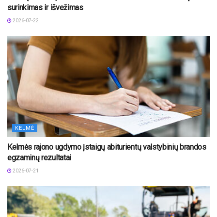
surinkimas ir išvežimas
2026-07-22
KELMĖ
Kelmės rajono ugdymo įstaigų abiturientų valstybinių brandos
egzaminų rezultatai
2026-07-21