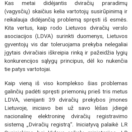
Kas metai didėjantis dviračių praradimų
(vagysčių) skaičius kelia vartotojų susirūpinimą ir
reikalauja didėjančią problemą spręsti iš esmės.
Kita vertus, kaip rodo Lietuvos dviračių verslo
asociacijos (LDVA) surinkti duomenys, Lietuvos
gyventojų vis dar toleruojama prekyba nelegaliai
įgytais dviračiais iškreipia rinką ir pažeidžia lygių
konkurencijos sąlygų principus, dėl ko nukenčia
tie patys vartotojai.
Kaip vieną iš viso komplekso šias problemas
galinčių padėti spręsti priemonių prieš tris metus
LDVA, vienijanti 39 dviračių prekybos įmones
Lietuvoje, iniciavo bei už savo lėšas įdiegė
nacionalinę elektroninę dviračių registravimo
sistemą „Dviračių registrą“. Iniciatyvą palaikė LR