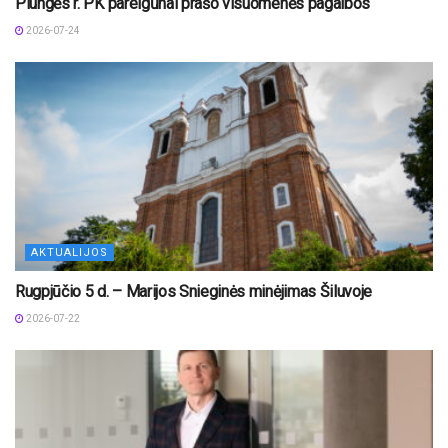
Plungės r. PK pareigūnai prašo visuomenės pagalbos
2026-07-24
AKTUALIJOS
Rugpjūčio 5 d. – Marijos Snieginės minėjimas Šiluvoje
2026-07-22