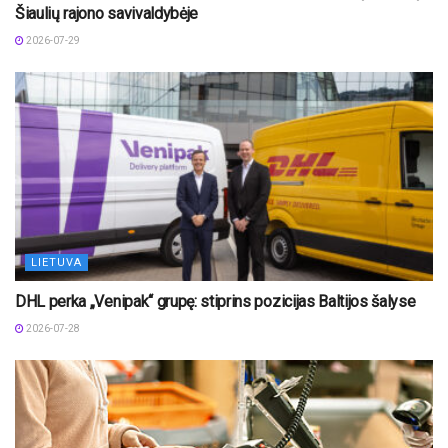
Šiaulių rajono savivaldybėje
2026-07-29
LIETUVA
DHL perka „Venipak“ grupę: stiprins pozicijas Baltijos šalyse
2026-07-28