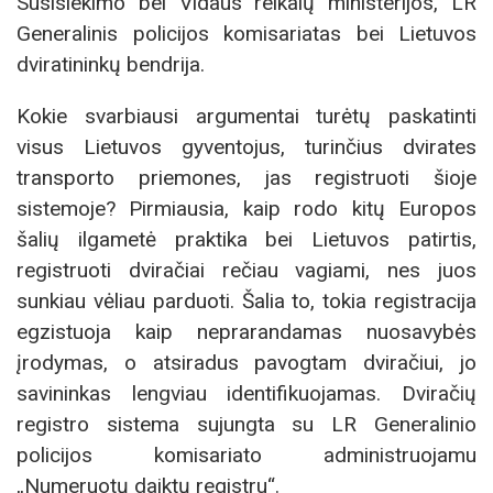
Susisiekimo bei Vidaus reikalų ministerijos, LR
Generalinis policijos komisariatas bei Lietuvos
dviratininkų bendrija.
Kokie svarbiausi argumentai turėtų paskatinti
visus Lietuvos gyventojus, turinčius dvirates
transporto priemones, jas registruoti šioje
sistemoje? Pirmiausia, kaip rodo kitų Europos
šalių ilgametė praktika bei Lietuvos patirtis,
registruoti dviračiai rečiau vagiami, nes juos
sunkiau vėliau parduoti. Šalia to, tokia registracija
egzistuoja kaip neprarandamas nuosavybės
įrodymas, o atsiradus pavogtam dviračiui, jo
savininkas lengviau identifikuojamas. Dviračių
registro sistema sujungta su LR Generalinio
policijos komisariato administruojamu
„Numeruotų daiktų registru“.