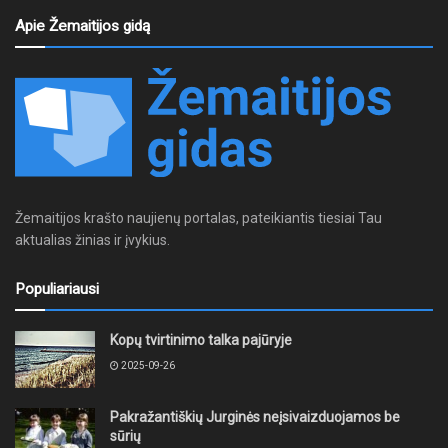
Apie Žemaitijos gidą
Žemaitijos krašto naujienų portalas, pateikiantis tiesiai Tau
aktualias žinias ir įvykius.
Populiariausi
Kopų tvirtinimo talka pajūryje
2025-09-26
Pakražantiškių Jurginės neįsivaizduojamos be
sūrių