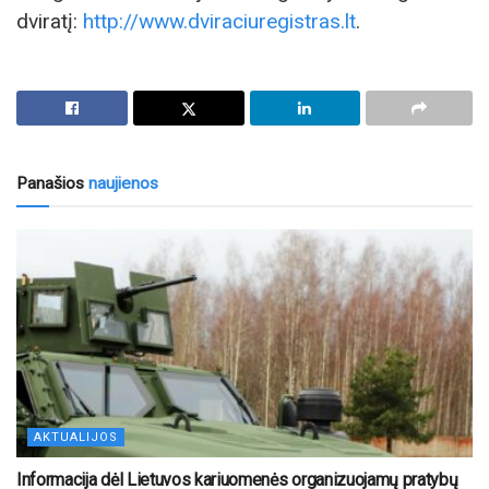
dviratį:
http://www.dviraciuregistras.lt
.
Panašios
naujienos
AKTUALIJOS
Informacija dėl Lietuvos kariuomenės organizuojamų pratybų