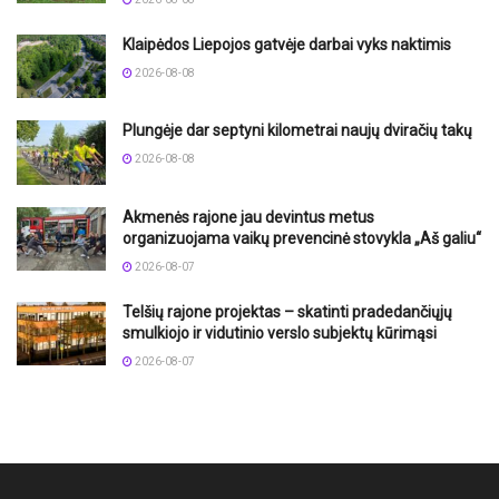
Klaipėdos Liepojos gatvėje darbai vyks naktimis
2026-08-08
Plungėje dar septyni kilometrai naujų dviračių takų
2026-08-08
Akmenės rajone jau devintus metus
organizuojama vaikų prevencinė stovykla „Aš galiu“
2026-08-07
Telšių rajone projektas – skatinti pradedančiųjų
smulkiojo ir vidutinio verslo subjektų kūrimąsi
2026-08-07