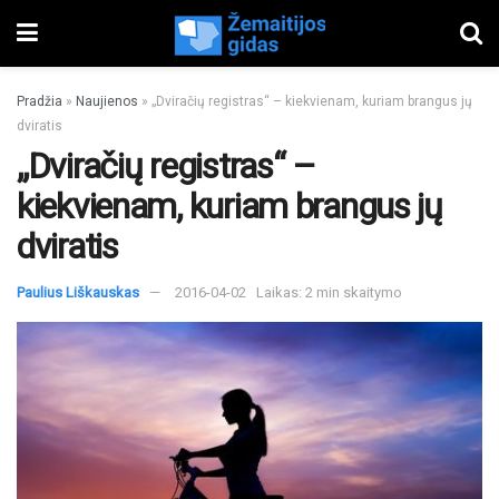
Pradžia
»
Naujienos
»
„Dviračių registras“ – kiekvienam, kuriam brangus jų
dviratis
„Dviračių registras“ –
kiekvienam, kuriam brangus jų
dviratis
Paulius Liškauskas
2016-04-02
Laikas: 2 min skaitymo