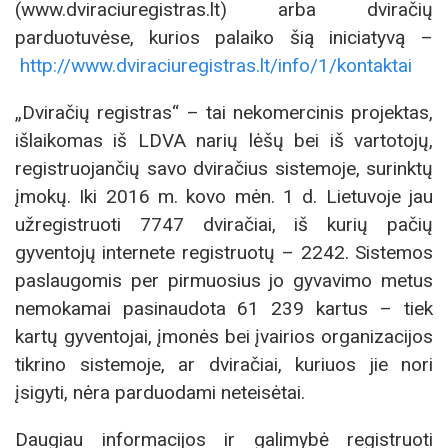
(www.dviraciuregistras.lt) arba dviračių
parduotuvėse, kurios palaiko šią iniciatyvą –
http://www.dviraciuregistras.lt/info/1/kontaktai
„Dviračių registras“ – tai nekomercinis projektas,
išlaikomas iš LDVA narių lėšų bei iš vartotojų,
registruojančių savo dviračius sistemoje, surinktų
įmokų. Iki 2016 m. kovo mėn. 1 d. Lietuvoje jau
užregistruoti 7747 dviračiai, iš kurių pačių
gyventojų internete registruotų – 2242. Sistemos
paslaugomis per pirmuosius jo gyvavimo metus
nemokamai pasinaudota 61 239 kartus – tiek
kartų gyventojai, įmonės bei įvairios organizacijos
tikrino sistemoje, ar dviračiai, kuriuos jie nori
įsigyti, nėra parduodami neteisėtai.
Daugiau informacijos ir galimybė registruoti