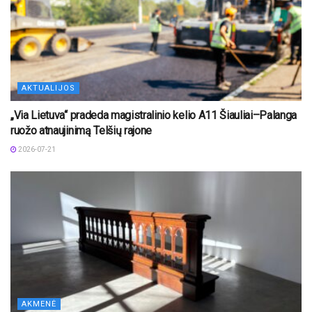
AKTUALIJOS
„Via Lietuva“ pradeda magistralinio kelio A11 Šiauliai–Palanga
ruožo atnaujinimą Telšių rajone
2026-07-21
AKMENĖ