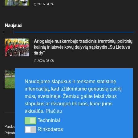
2016-04-26
Naujausi
Ariogaloje nuskambėjo tradicinis tremtinių, politinių
kalinių ir laisvės kovų dalyvių sąskrydis „Su Lietuva
širdy“
2026-08-08
Mažeikių rajono savivaldybė ragina gyventojus
laikytis Kelių eismo taisyklių, tausoti aplinką
Naudojame slapukus ir renkame statistinę
2026-08-08
informaciją, kad užtikrintume geriausią patirtį
mūsų svetainėje. Žemiau galite leisti visus
slapukus ar išsaugoti tik tuos, kurie jums
aktualūs.
Plačiau
Techniniai
Techniniai
Paskelbk naujieną
Rašyti redakcijai
Reklama
Rinkodaros
Rinkodaros
Privatumo politika
Susisiekite