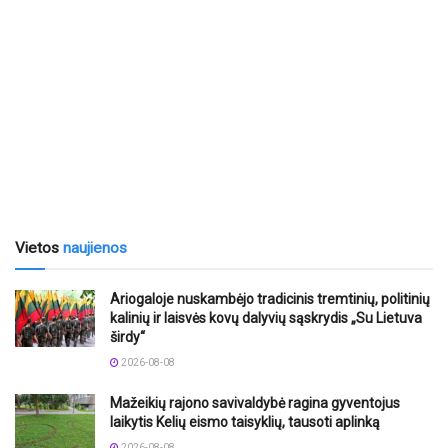
Vietos
naujienos
Ariogaloje nuskambėjo tradicinis tremtinių, politinių
kalinių ir laisvės kovų dalyvių sąskrydis „Su Lietuva
širdy“
2026-08-08
Mažeikių rajono savivaldybė ragina gyventojus
laikytis Kelių eismo taisyklių, tausoti aplinką
2026-08-08