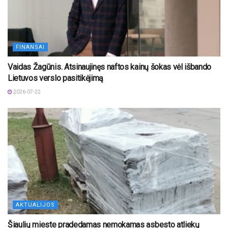
FINANSAI
Vaidas Žagūnis. Atsinaujinęs naftos kainų šokas vėl išbando
Lietuvos verslo pasitikėjimą
2026-07-22
AKTUALIJOS
Šiaulių mieste pradedamas nemokamas asbesto atliekų