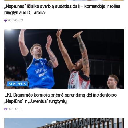
„Neptūnas“ išlaikė svarbią sudėties dalį – komandoje ir toliau
rungtyniaus D. Tarolis
2026-08-03
KLAIPĖDA
LKL Drausmės komisija priėmė sprendimą dėl incidento po
„Neptūno“ ir „Juventus“ rungtynių
2026-08-01