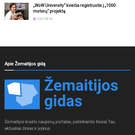
„WoW University“ kviečia registruotis į „1000
moterų“ projektą
2026-08-06
Apie Žemaitijos gidą
Žemaitijos krašto naujienų portalas, pateikiantis tiesiai Tau
aktualias žinias ir įvykius.