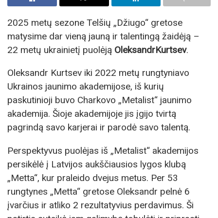
2025 metų sezone Telšių „Džiugo“ gretose
matysime dar vieną jauną ir talentingą žaidėją –
22 metų ukrainietį puolėją
Oleksandr
Kurtsev
.
Oleksandr Kurtsev iki 2022 metų rungtyniavo
Ukrainos jaunimo akademijose, iš kurių
paskutinioji buvo Charkovo „Metalist“ jaunimo
akademija. Šioje akademijoje jis įgijo tvirtą
pagrindą savo karjerai ir parodė savo talentą.
Perspektyvus puolėjas iš „Metalist“ akademijos
persikėlė į Latvijos aukščiausios lygos klubą
„Metta“, kur praleido dvejus metus. Per 53
rungtynes „Metta“ gretose Oleksandr pelnė 6
įvarčius ir atliko 2 rezultatyvius perdavimus. Ši