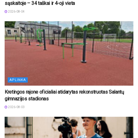
sąskaitoje – 34 taškai ir 4-oji vieta
2026-08-04
APLINKA
Kretingos rajone oficialiai atidarytas rekonstruotas Salantų
gimnazijos stadionas
2026-08-03