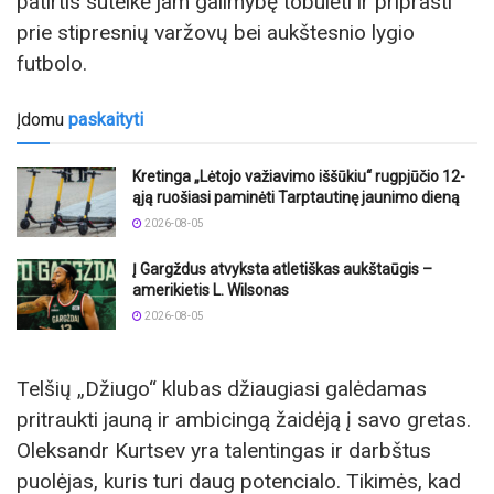
patirtis suteikė jam galimybę tobulėti ir priprasti
prie stipresnių varžovų bei aukštesnio lygio
futbolo.
Įdomu
paskaityti
Kretinga „Lėtojo važiavimo iššūkiu“ rugpjūčio 12-
ąją ruošiasi paminėti Tarptautinę jaunimo dieną
2026-08-05
Į Gargždus atvyksta atletiškas aukštaūgis –
amerikietis L. Wilsonas
2026-08-05
Telšių „Džiugo“ klubas džiaugiasi galėdamas
pritraukti jauną ir ambicingą žaidėją į savo gretas.
Oleksandr Kurtsev yra talentingas ir darbštus
puolėjas, kuris turi daug potencialo. Tikimės, kad