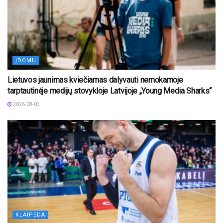
ĮDOMU
Lietuvos jaunimas kviečiamas dalyvauti nemokamoje
tarptautinėje medijų stovykloje Latvijoje „Young Media Sharks“
2026-08-03
KLAIPĖDA