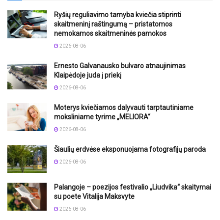
Ryšių reguliavimo tarnyba kviečia stiprinti
skaitmeninį raštingumą – pristatomos
nemokamos skaitmeninės pamokos
2026-08-06
Ernesto Galvanausko bulvaro atnaujinimas
Klaipėdoje juda į priekį
2026-08-06
Moterys kviečiamos dalyvauti tarptautiniame
moksliniame tyrime „MELIORA“
2026-08-06
Šiaulių erdvėse eksponuojama fotografijų paroda
2026-08-06
Palangoje – poezijos festivalio „Liudvika“ skaitymai
su poete Vitalija Maksvyte
2026-08-06