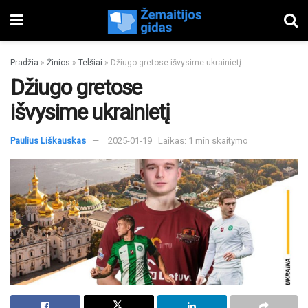
Pradžia
»
Žinios
»
Telšiai
»
Džiugo gretose išvysime ukrainietį
Džiugo gretose
išvysime ukrainietį
Paulius Liškauskas
2025-01-19
Laikas: 1 min skaitymo