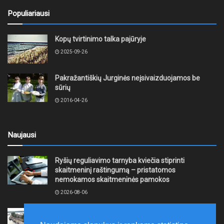
Populiariausi
Kopų tvirtinimo talka pajūryje
2025-09-26
Pakražantiškių Jurginės neįsivaizduojamos be
sūrių
2016-04-26
Naujausi
Ryšių reguliavimo tarnyba kviečia stiprinti
skaitmeninį raštingumą – pristatomos
nemokamos skaitmeninės pamokos
2026-08-06
Ernesto Galvanausko bulvaro atnaujinimas
Klaipėdoje juda į priekį