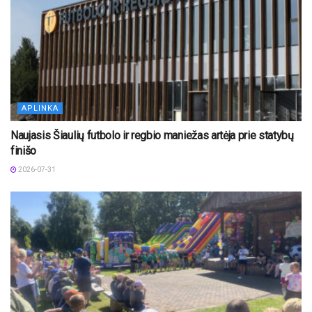
APLINKA
Naujasis Šiaulių futbolo ir regbio maniežas artėja prie statybų
finišo
2026-07-31