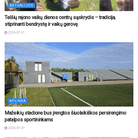
AKTUALIJOS
Telšių rajono vaikų dienos centrų sąskrydis – tradicija,
stiprinanti bendrystę ir vaikų gerovę
2026-07-31
APLINKA
Mažeikių stadione bus įrengtos šiuolaikiškos persirengimo
patalpos sportininkams
2026-07-29