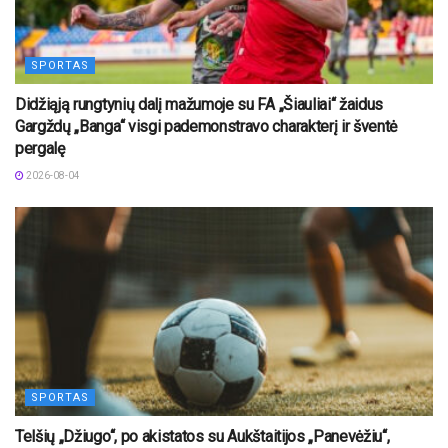
SPORTAS
Didžiąją rungtynių dalį mažumoje su FA „Šiauliai“ žaidus
Gargždų „Banga“ visgi pademonstravo charakterį ir šventė
pergalę
2026-08-04
SPORTAS
Telšių „Džiugo“, po akistatos su Aukštaitijos „Panevėžiu“,