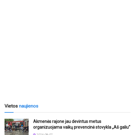
Vietos
naujienos
Akmenės rajone jau devintus metus
organizuojama vaikų prevencinė stovykla „Aš galiu“
2026-08-07