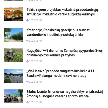
Telšių rajone projektas – skatinti pradedančiųjų
smulkiojo ir vidutinio verslo subjektų kūrimąsi
2026-08-07
Kretingoje, Penkininkų gatvėje bus nutiesti
vandentiekio ir buitinių nuotekų tinklai
2026-08-07
Rugpjūčio 7–9 dienomis Žemaičių apygardos 3-ioji
rinktinė vykdys karines pratybas
2026-08-07
„Via Lietuva“ pradeda magistralinio kelio A11
Šiauliai–Palanga modernizavimo etapą
2026-08-07
Šilutės krašto žmonės su negalia aktyviai įsitraukė į
Žmonių su negalia vasaros sporto šventę
2026-08-07