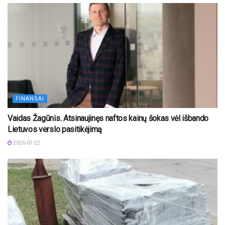
FINANSAI
Vaidas Žagūnis. Atsinaujinęs naftos kainų šokas vėl išbando
Lietuvos verslo pasitikėjimą
2026-07-22