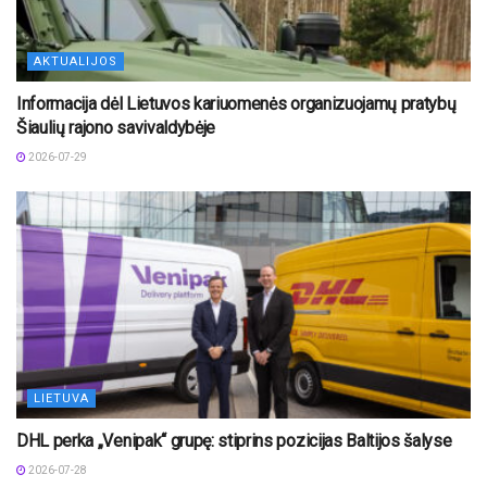
AKTUALIJOS
Informacija dėl Lietuvos kariuomenės organizuojamų pratybų
Šiaulių rajono savivaldybėje
2026-07-29
LIETUVA
DHL perka „Venipak“ grupę: stiprins pozicijas Baltijos šalyse
2026-07-28