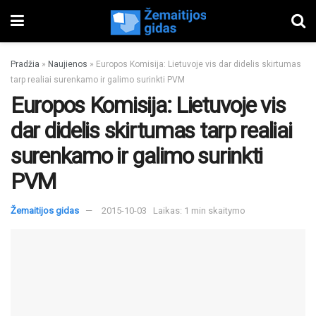
Pradžia
»
Naujienos
»
Europos Komisija: Lietuvoje vis dar didelis skirtumas
tarp realiai surenkamo ir galimo surinkti PVM
Europos Komisija: Lietuvoje vis
dar didelis skirtumas tarp realiai
surenkamo ir galimo surinkti
PVM
Žemaitijos gidas
2015-10-03
Laikas: 1 min skaitymo