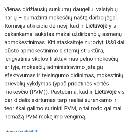
Vienas didžiausių sunkumų daugeliui valstybių
narių – sumažinti mokesčių naštą darbo jėgai.
Komisija atkreipia dėmesį, kad ir
Lietuvoje
yra
pakankamai aukštas mažai uždirbančių asmenų
apmokestinimas. Kiti ataskaitoje nurodyti iššūkiai:
būsto apmokestinimo sistemų struktūra,
lengvatinis skolos traktavimas pelno mokesčių
srityje, mokesčių administravimo įstaigų
efektyvumas ir teisingumo didinimas, mokestinių
prievolių vykdymas (ypač pridėtinės vertės
mokesčio (PVM)). Pastebima, kad ir
Lietuvoje
vis
dar didelis skirtumas tarp realiai surenkamo ir
teoriškai galimo surinkti PVM, o tai rodo galimai
nemažą PVM mokėjimo vengimą.
Įdomu
paskaityti