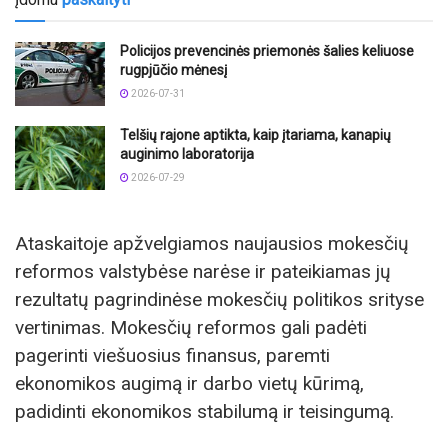
Policijos prevencinės priemonės šalies keliuose
rugpjūčio mėnesį
2026-07-31
Telšių rajone aptikta, kaip įtariama, kanapių
auginimo laboratorija
2026-07-29
Ataskaitoje apžvelgiamos naujausios mokesčių
reformos valstybėse narėse ir pateikiamas jų
rezultatų pagrindinėse mokesčių politikos srityse
vertinimas. Mokesčių reformos gali padėti
pagerinti viešuosius finansus, paremti
ekonomikos augimą ir darbo vietų kūrimą,
padidinti ekonomikos stabilumą ir teisingumą.