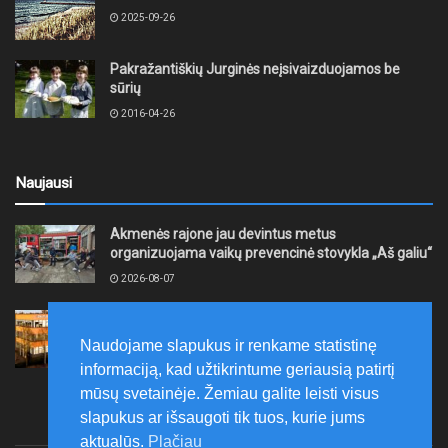
2025-09-26
Pakražantiškių Jurginės neįsivaizduojamos be
sūrių
2016-04-26
Naujausi
Akmenės rajone jau devintus metus
organizuojama vaikų prevencinė stovykla „Aš galiu“
2026-08-07
Telšių rajone projektas – skatinti pradedančiųjų
smulkiojo ir vidutinio verslo subjektų kūrimąsi
Naudojame slapukus ir renkame statistinę
2026-08-07
informaciją, kad užtikrintume geriausią patirtį
mūsų svetainėje. Žemiau galite leisti visus
slapukus ar išsaugoti tik tuos, kurie jums
aktualūs.
Plačiau