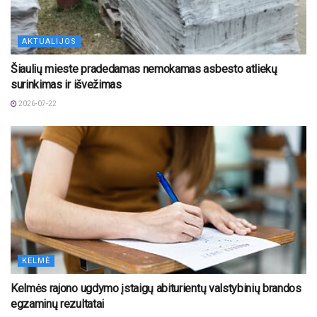
AKTUALIJOS
Šiaulių mieste pradedamas nemokamas asbesto atliekų
surinkimas ir išvežimas
2026-07-22
KELMĖ
Kelmės rajono ugdymo įstaigų abiturientų valstybinių brandos
egzaminų rezultatai