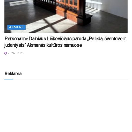
AKMENĖ
Personalinė Dainiaus Liškevičiaus paroda „Pelėda, šventovė ir
judantysis“ Akmenės kultūros namuose
2026-07-21
Reklama