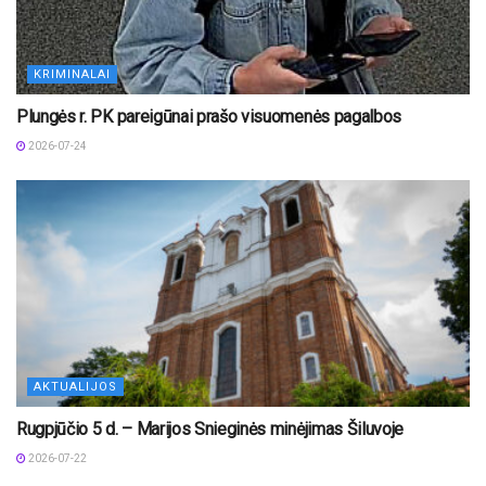
KRIMINALAI
Plungės r. PK pareigūnai prašo visuomenės pagalbos
2026-07-24
AKTUALIJOS
Rugpjūčio 5 d. – Marijos Snieginės minėjimas Šiluvoje
2026-07-22