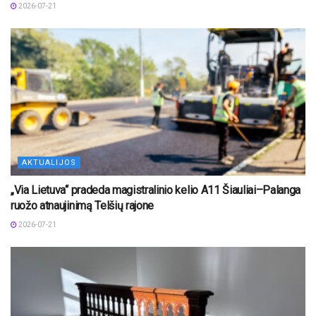
2026-07-21
AKTUALIJOS
„Via Lietuva“ pradeda magistralinio kelio A11 Šiauliai–Palanga
ruožo atnaujinimą Telšių rajone
2026-07-21