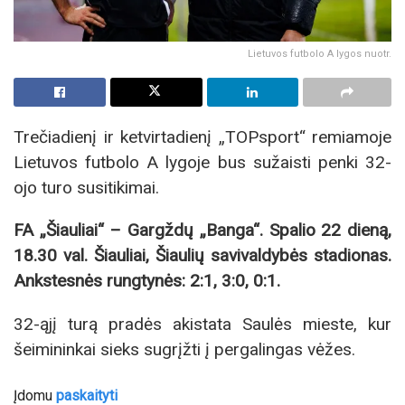
Lietuvos futbolo A lygos nuotr.
Trečiadienį ir ketvirtadienį „TOPsport“ remiamoje
Lietuvos futbolo A lygoje bus sužaisti penki 32-
ojo turo susitikimai.
FA „Šiauliai“ – Gargždų „Banga“. Spalio 22 dieną,
18.30 val. Šiauliai, Šiaulių savivaldybės stadionas.
Ankstesnės rungtynės: 2:1, 3:0, 0:1.
32-ąjį turą pradės akistata Saulės mieste, kur
šeimininkai sieks sugrįžti į pergalingas vėžes.
Įdomu
paskaityti