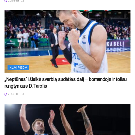
2026-08-03
KLAIPĖDA
„Neptūnas“ išlaikė svarbią sudėties dalį – komandoje ir toliau
rungtyniaus D. Tarolis
2026-08-03