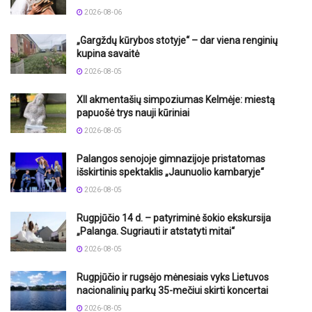
2026-08-06
„Gargždų kūrybos stotyje“ – dar viena renginių
kupina savaitė
2026-08-05
XII akmentašių simpoziumas Kelmėje: miestą
papuošė trys nauji kūriniai
2026-08-05
Palangos senojoje gimnazijoje pristatomas
išskirtinis spektaklis „Jaunuolio kambaryje“
2026-08-05
Rugpjūčio 14 d. – patyriminė šokio ekskursija
„Palanga. Sugriauti ir atstatyti mitai“
2026-08-05
Rugpjūčio ir rugsėjo mėnesiais vyks Lietuvos
nacionalinių parkų 35-mečiui skirti koncertai
2026-08-05