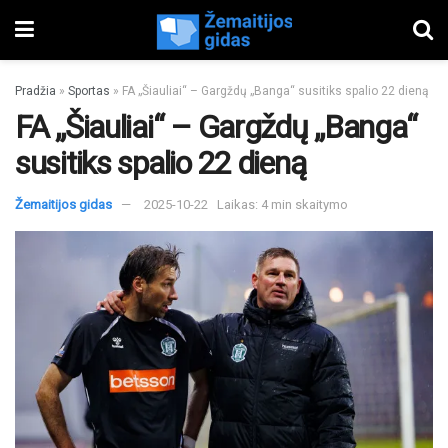
Pradžia
»
Sportas
»
FA „Šiauliai“ – Gargždų „Banga“ susitiks spalio 22 dieną
FA „Šiauliai“ – Gargždų „Banga“
susitiks spalio 22 dieną
Žemaitijos gidas
2025-10-22
Laikas: 4 min skaitymo