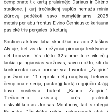
čempionate tik kartą pralaimėjo Dariaus ir Girėno
stadione, į kurį trečiadienį suplūs nemaža minia
žiūrovų padėkoti savo numylėtiniams. 2025
metais per abu frontus Eivino Černiausko kariauna
pasiekė tris pergales iš keturių.
Sostinės atstovai labai skaudžiai prarado 2 taškus
Alytuje, bet vis dar nežymiai pirmauja lenktynėse
dėl bronzos. Vis dėlto 32-ajame ture vilniečių
laukia galingiausias varžovas, savo ruožtu, kiti du
konkurentai savo porose yra favoritai. „Žalgiris“
pasižymi net 11 nepralaimėtų rungtynių Lietuvos
čempionate serija, pastarąjį kartą rugpjūčio 4-ąją
buvo nusileista būtent „Kauno Žalgiriui“.
Trečiadienio akistatą turės praleisti
diskvalifikuotas Jorisas Moutachy, tad strategui
Rolandui Džiaukštui reikės pakoreguoti stabilų