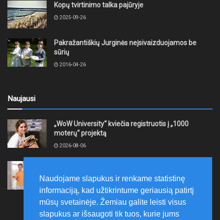
Kopų tvirtinimo talka pajūryje
2025-09-26
Pakražantiškių Jurginės neįsivaizduojamos be
sūrių
2016-04-26
Naujausi
„WoW University“ kviečia registruotis į „1000
moterų“ projektą
2026-08-06
Tauragės rajono savivaldybė finansuos
neformaliojo mokinių sportinio ugdymo programas
Naudojame slapukus ir renkame statistinę
2026-08-06
informaciją, kad užtikrintume geriausią patirtį
mūsų svetainėje. Žemiau galite leisti visus
slapukus ar išsaugoti tik tuos, kurie jums