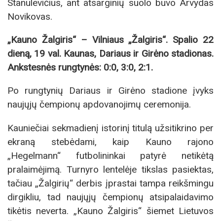
Stanulevičius, ant atsarginių suolo buvo Arvydas
Novikovas.
„Kauno Žalgiris“ – Vilniaus „Žalgiris“. Spalio 22
dieną, 19 val. Kaunas, Dariaus ir Girėno stadionas.
Ankstesnės rungtynės: 0:0, 3:0, 2:1.
Po rungtynių Dariaus ir Girėno stadione įvyks
naujųjų čempionų apdovanojimų ceremonija.
Kauniečiai sekmadienį istorinį titulą užsitikrino per
ekraną stebėdami, kaip Kauno rajono
„Hegelmann“ futbolininkai patyrė netikėtą
pralaimėjimą. Turnyro lentelėje tikslas pasiektas,
tačiau „Žalgirių“ derbis įprastai tampa reikšmingu
dirgikliu, tad naujųjų čempionų atsipalaidavimo
tikėtis neverta. „Kauno Žalgiris“ šiemet Lietuvos