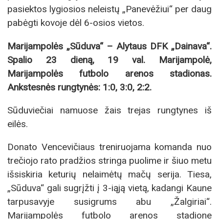
pasiektos lygiosios neleistų „Panevėžiui“ per daug
pabėgti kovoje dėl 6-osios vietos.
Marijampolės „Sūduva“ – Alytaus DFK „Dainava“.
Spalio 23 dieną, 19 val. Marijampolė,
Marijampolės futbolo arenos stadionas.
Ankstesnės rungtynės: 1:0, 3:0, 2:2.
Sūduviečiai namuose žais trejas rungtynes iš
eilės.
Donato Vencevičiaus treniruojama komanda nuo
trečiojo rato pradžios stringa puolime ir šiuo metu
išsiskiria keturių nelaimėtų mačų serija. Tiesa,
„Sūduva“ gali sugrįžti į 3-iąją vietą, kadangi Kaune
tarpusavyje susigrums abu „Žalgiriai“.
Marijampolės futbolo arenos stadione