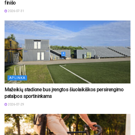
finišo
2026-07-31
APLINKA
Mažeikių stadione bus įrengtos šiuolaikiškos persirengimo
patalpos sportininkams
2026-07-29