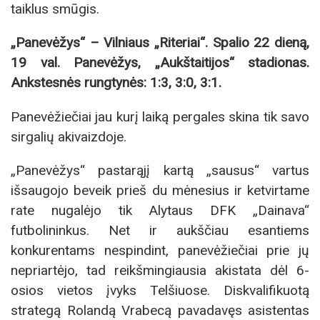
taiklus smūgis.
„Panevėžys“ – Vilniaus „Riteriai“. Spalio 22 dieną,
19 val. Panevėžys, „Aukštaitijos“ stadionas.
Ankstesnės rungtynės: 1:3, 3:0, 3:1.
Panevėžiečiai jau kurį laiką pergales skina tik savo
sirgalių akivaizdoje.
„Panevėžys“ pastarąjį kartą „sausus“ vartus
išsaugojo beveik prieš du mėnesius ir ketvirtame
rate nugalėjo tik Alytaus DFK „Dainava“
futbolininkus. Net ir aukščiau esantiems
konkurentams nespindint, panevėžiečiai prie jų
nepriartėjo, tad reikšmingiausia akistata dėl 6-
osios vietos įvyks Telšiuose. Diskvalifikuotą
strategą Rolandą Vrabecą pavadavęs asistentas