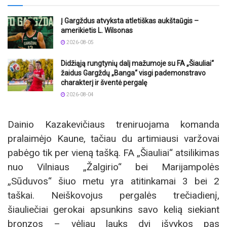
Į Gargždus atvyksta atletiškas aukštaūgis –
amerikietis L. Wilsonas
2026-08-05
Didžiąją rungtynių dalį mažumoje su FA „Šiauliai“
žaidus Gargždų „Banga“ visgi pademonstravo
charakterį ir šventė pergalę
2026-08-04
Dainio Kazakevičiaus treniruojama komanda
pralaimėjo Kaune, tačiau du artimiausi varžovai
pabėgo tik per vieną tašką. FA „Šiauliai“ atsilikimas
nuo Vilniaus „Žalgirio“ bei Marijampolės
„Sūduvos“ šiuo metu yra atitinkamai 3 bei 2
taškai. Neiškovojus pergalės trečiadienį,
šiauliečiai gerokai apsunkins savo kelią siekiant
bronzos – vėliau lauks dvi išvykos pas