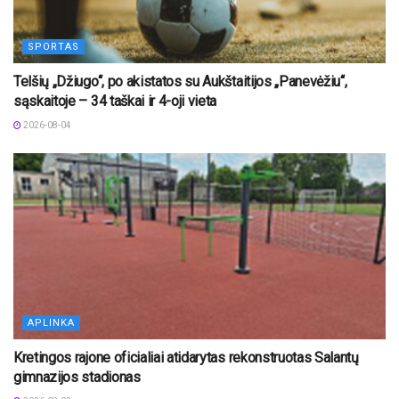
SPORTAS
Telšių „Džiugo“, po akistatos su Aukštaitijos „Panevėžiu“,
sąskaitoje – 34 taškai ir 4-oji vieta
2026-08-04
APLINKA
Kretingos rajone oficialiai atidarytas rekonstruotas Salantų
gimnazijos stadionas