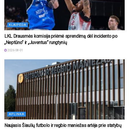
KLAIPĖDA
LKL Drausmės komisija priėmė sprendimą dėl incidento po
„Neptūno“ ir „Juventus“ rungtynių
2026-08-01
APLINKA
Naujasis Šiaulių futbolo ir regbio maniežas artėja prie statybų