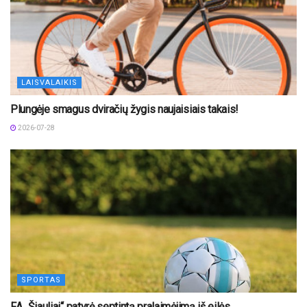
LAISVALAIKIS
Plungėje smagus dviračių žygis naujaisiais takais!
2026-07-28
SPORTAS
FA „Šiauliai“ patyrė septintą pralaimėjimą iš eilės