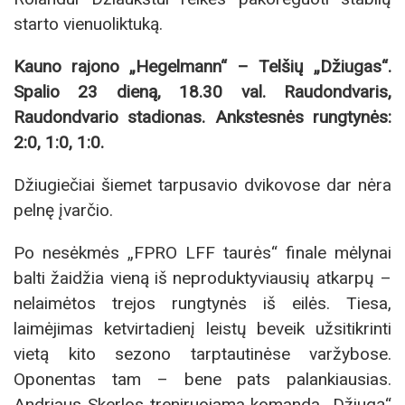
starto vienuoliktuką.
Kauno rajono „Hegelmann“ – Telšių „Džiugas“.
Spalio 23 dieną, 18.30 val. Raudondvaris,
Raudondvario stadionas. Ankstesnės rungtynės:
2:0, 1:0, 1:0.
Džiugiečiai šiemet tarpusavio dvikovose dar nėra
pelnę įvarčio.
Po nesėkmės „FPRO LFF taurės“ finale mėlynai
balti žaidžia vieną iš neproduktyviausių atkarpų –
nelaimėtos trejos rungtynės iš eilės. Tiesa,
laimėjimas ketvirtadienį leistų beveik užsitikrinti
vietą kito sezono tarptautinėse varžybose.
Oponentas tam – bene pats palankiausias.
Andriaus Skerlos treniruojama komanda „Džiugą“