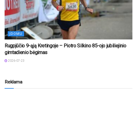
ĮDOMU
Rugpjūčio 9-ąją Kretingoje – Piotro Silkino 85-ojo jubiliejinio
gimtadienio bėgimas
2026-07-23
Reklama