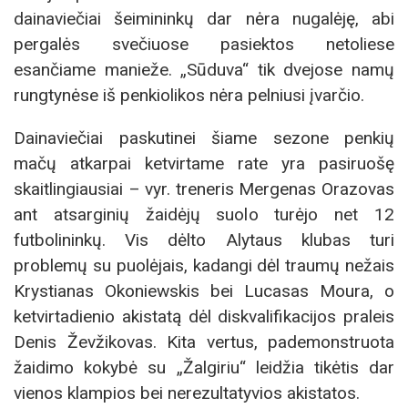
dainaviečiai šeimininkų dar nėra nugalėję, abi
pergalės svečiuose pasiektos netoliese
esančiame manieže. „Sūduva“ tik dvejose namų
rungtynėse iš penkiolikos nėra pelniusi įvarčio.
Dainaviečiai paskutinei šiame sezone penkių
mačų atkarpai ketvirtame rate yra pasiruošę
skaitlingiausiai – vyr. treneris Mergenas Orazovas
ant atsarginių žaidėjų suolo turėjo net 12
futbolininkų. Vis dėlto Alytaus klubas turi
problemų su puolėjais, kadangi dėl traumų nežais
Krystianas Okoniewskis bei Lucasas Moura, o
ketvirtadienio akistatą dėl diskvalifikacijos praleis
Denis Ževžikovas. Kita vertus, pademonstruota
žaidimo kokybė su „Žalgiriu“ leidžia tikėtis dar
vienos klampios bei nerezultatyvios akistatos.