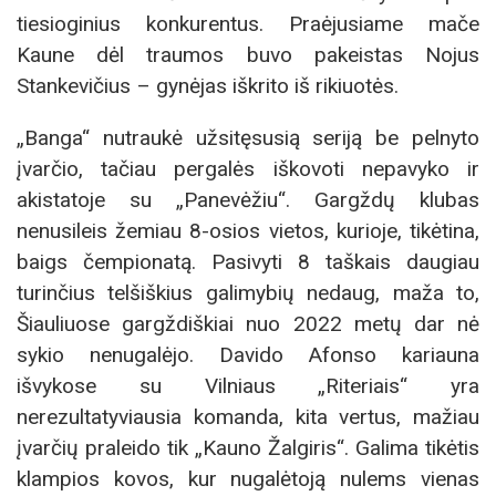
tiesioginius konkurentus. Praėjusiame mače
Kaune dėl traumos buvo pakeistas Nojus
Stankevičius – gynėjas iškrito iš rikiuotės.
„Banga“ nutraukė užsitęsusią seriją be pelnyto
įvarčio, tačiau pergalės iškovoti nepavyko ir
akistatoje su „Panevėžiu“. Gargždų klubas
nenusileis žemiau 8-osios vietos, kurioje, tikėtina,
baigs čempionatą. Pasivyti 8 taškais daugiau
turinčius telšiškius galimybių nedaug, maža to,
Šiauliuose gargždiškiai nuo 2022 metų dar nė
sykio nenugalėjo. Davido Afonso kariauna
išvykose su Vilniaus „Riteriais“ yra
nerezultatyviausia komanda, kita vertus, mažiau
įvarčių praleido tik „Kauno Žalgiris“. Galima tikėtis
klampios kovos, kur nugalėtoją nulems vienas