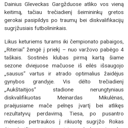
Dainius Gleveckas Gargžduose atliko vos vieną
keitimą, tačiau trečiadienį šeimininkų gretos
gerokai pasipildys po traumų bei diskvalifikacijų
sugrįžusiais futbolininkais.
Likus keturiems turams iki čempionato pabaigos,
„Riteriai“ žengė į priekį – nuo varžovo pabėgo 4
taškais. Sostinės klubas pirmą kartą šiame
sezone dviejuose mačuose iš eilės išsaugojo
„sausus“ vartus ir atrado optimalius žaidėjus
gynybos grandyje. Vis dėlto trečiadienį
„Aukštaitijos“ stadione nerungtyniaus
diskvalifikuotas Meinardas Mikulėnas,
praėjusiame mače pelnęs įvartį bei atlikęs
rezultatyvų perdavimą. Tiesa, po pusantro
mėnesio pertraukos į rikiuotę sugrįžo Rokas