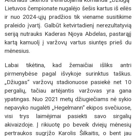
Lietuvos čempionate nugalėjo šešis kartus iš eilės
ir nuo 2024-ųjų pradžios tik viename susitikime
praleido įvartį. Galbūt ketvirtadienį nerezultatyvią
seriją nutrauks Kaderas Njoya Abdelas, pastarąjį
kartą kamuolį į varžovų vartus siuntęs prieš du
mėnesius.
Labai tikėtina, kad žemaičiai išliks antri
pirmenybėse pagal išvykoje surinktus taškus.
„Džiugas“ varžovų stadionuose pasiekė net 10
pergalių, tačiau artėjantis varžovas yra gana
ypatingas. Nuo 2021 metų džiugiečiams nė sykio
nepavyko nugalėti „Hegelmann“ ekipos svečiuose,
visi trys laimėjimai pasiekti savo sirgalių
akivaizdoje. Į rikiuotę po beveik dviejų mėnesių
pertraukos sugrįžo Karolis Šilkaitis, o bent jau