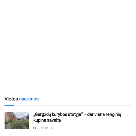
Vietos
naujienos
„Gargždų kūrybos stotyje“ – dar viena renginių
kupina savaitė
2026-08-05