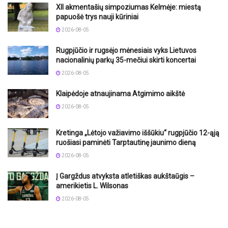
XII akmentašių simpoziumas Kelmėje: miestą
papuošė trys nauji kūriniai
2026-08-05
Rugpjūčio ir rugsėjo mėnesiais vyks Lietuvos
nacionalinių parkų 35-mečiui skirti koncertai
2026-08-05
Klaipėdoje atnaujinama Atgimimo aikštė
2026-08-05
Kretinga „Lėtojo važiavimo iššūkiu“ rugpjūčio 12-ąją
ruošiasi paminėti Tarptautinę jaunimo dieną
2026-08-05
Į Gargždus atvyksta atletiškas aukštaūgis –
amerikietis L. Wilsonas
2026-08-05