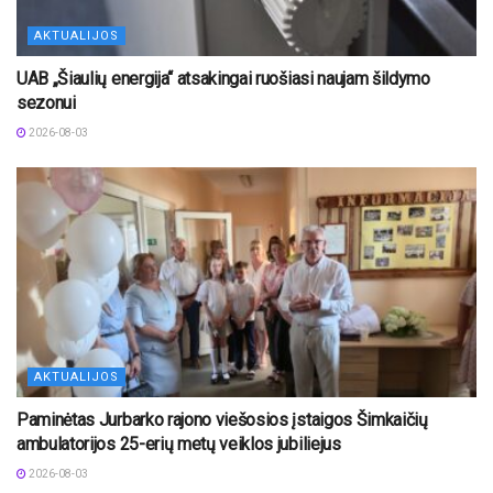
AKTUALIJOS
UAB „Šiaulių energija“ atsakingai ruošiasi naujam šildymo
sezonui
2026-08-03
AKTUALIJOS
Paminėtas Jurbarko rajono viešosios įstaigos Šimkaičių
ambulatorijos 25-erių metų veiklos jubiliejus
2026-08-03