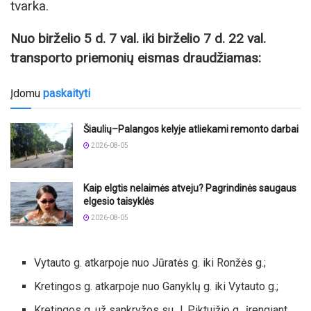
tvarka.
Nuo birželio 5 d. 7 val. iki birželio 7 d. 22 val.
transporto priemonių eismas draudžiamas:
Įdomu
paskaityti
Šiaulių–Palangos kelyje atliekami remonto darbai
2026-08-05
Kaip elgtis nelaimės atveju? Pagrindinės saugaus
elgesio taisyklės
2026-08-05
Vytauto g. atkarpoje nuo Jūratės g. iki Ronžės g.;
Kretingos g. atkarpoje nuo Ganyklų g. iki Vytauto g.;
Kretingos g. už sankryžos su J. Piktuižio g., įrengiant