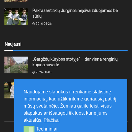
Pakražantiškių Jurginės neįsivaizduojamos be
sūrių
2016-04-26
Naujausi
„Gargždų kūrybos stotyje“ – dar viena renginių
kupina savaitė
2026-08-05
XII akmentašių simpoziumas Kelmėje: miestą
papuošė trys nauji kūriniai
Naudojame slapukus ir renkame statistinę
2026-08-05
informaciją, kad užtikrintume geriausią patirtį
mūsų svetainėje. Žemiau galite leisti visus
slapukus ar išsaugoti tik tuos, kurie jums
aktualūs.
Plačiau
Techniniai
Techniniai