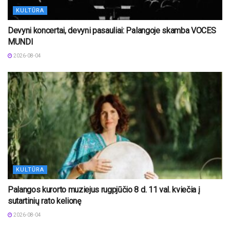
KULTŪRA
Devyni koncertai, devyni pasauliai: Palangoje skamba VOCES
MUNDI
2026-08-04
KULTŪRA
Palangos kurorto muziejus rugpjūčio 8 d. 11 val. kviečia į
sutartinių rato kelionę
2026-08-04