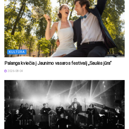
KULTŪRA
Palanga kviečia į Jaunimo vasaros festivalį „Saulės jūra“
2026-08-04