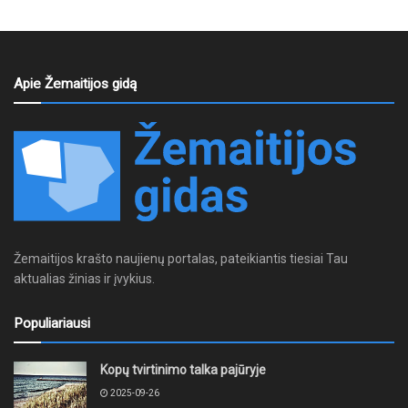
Apie Žemaitijos gidą
Žemaitijos krašto naujienų portalas, pateikiantis tiesiai Tau
aktualias žinias ir įvykius.
Populiariausi
Kopų tvirtinimo talka pajūryje
2025-09-26