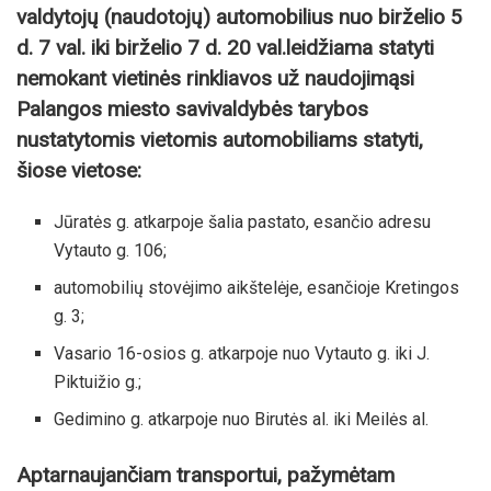
valdytojų (naudotojų) automobilius nuo birželio 5
d. 7 val. iki birželio 7 d. 20 val.
leidžiama statyti
nemokant vietinės rinkliavos už naudojimąsi
Palangos miesto savivaldybės tarybos
nustatytomis vietomis automobiliams statyti,
šiose vietose:
Jūratės g. atkarpoje šalia pastato, esančio adresu
Vytauto g. 106;
automobilių stovėjimo aikštelėje, esančioje Kretingos
g. 3;
Vasario 16-osios g. atkarpoje nuo Vytauto g. iki J.
Piktuižio g.;
Gedimino g. atkarpoje nuo Birutės al. iki Meilės al.
Aptarnaujančiam transportui, pažymėtam