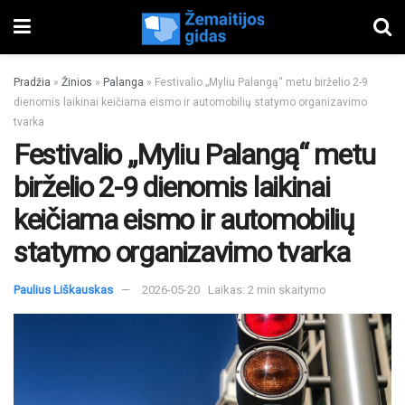
Pradžia
»
Žinios
»
Palanga
»
Festivalio „Myliu Palangą“ metu birželio 2-9
dienomis laikinai keičiama eismo ir automobilių statymo organizavimo
tvarka
Festivalio „Myliu Palangą“ metu
birželio 2-9 dienomis laikinai
keičiama eismo ir automobilių
statymo organizavimo tvarka
Paulius Liškauskas
2026-05-20
Laikas: 2 min skaitymo