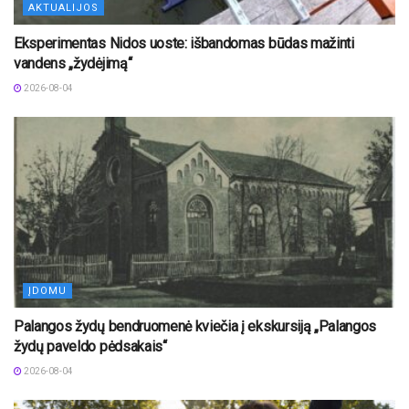
AKTUALIJOS
Eksperimentas Nidos uoste: išbandomas būdas mažinti
vandens „žydėjimą“
2026-08-04
ĮDOMU
Palangos žydų bendruomenė kviečia į ekskursiją „Palangos
žydų paveldo pėdsakais“
2026-08-04