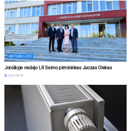
AKTUALIJOS
Joniškyje viešėjo LR Seimo pirmininkas Juozas Olekas
2026-08-03