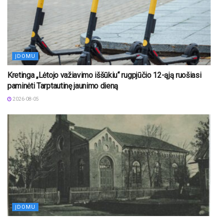
ĮDOMU
Kretinga „Lėtojo važiavimo iššūkiu“ rugpjūčio 12-ąją ruošiasi
paminėti Tarptautinę jaunimo dieną
2026-08-05
ĮDOMU