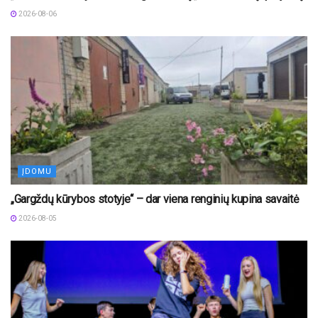
2026-08-06
ĮDOMU
„Gargždų kūrybos stotyje“ – dar viena renginių kupina savaitė
2026-08-05