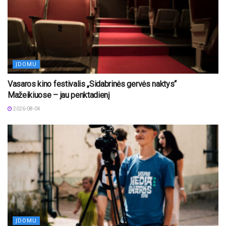
ĮDOMU
Vasaros kino festivalis „Sidabrinės gervės naktys“
Mažeikiuose – jau penktadienį
2026-08-04
ĮDOMU