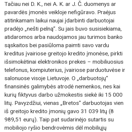
Tačiau nei D. K., nei A. K. ar J. Č. duomenys ar
pavardės įmonės veikloje nefigūravo. Praėjus
atitinkamam laikui naujai įdarbinti darbuotojai
pradėjo „nešti pelną”. Su jais buvo susisiekiama,
atidaromos arba naudojamos jau turimos banko
sąskaitos bei pasiūloma paimti savo vardu
kreditus įvairiose greitojo kredito įmonėse, pirkti
išsimokėtinai elektronikos prekes – mobiliuosius
telefonus, kompiuterius, įvairiose parduotuvėse ir
salonuose visoje Lietuvoje. O „darbuotojų”
finansinės galimybės atrodė nemenkos, nes kai
kurių fiktyvus darbo užmokestis siekė iki 15 000
litų. Pavyzdžiui, vienas „Bretos” darbuotojas vien
iš greitojo kredito įmonių gavo 31 039 litų (8
989,51 eurų). Taip pat sudarinėjo sutartis su
mobiliojo ryšio bendrovėmis dėl mobiliųjų