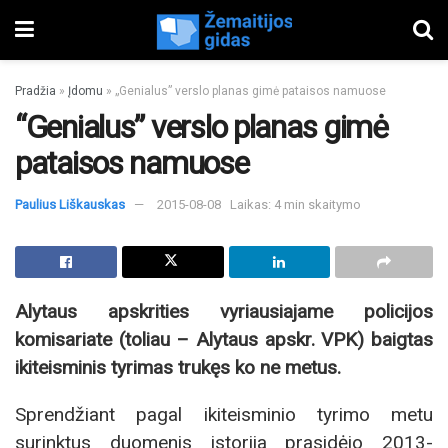
Pradžia
»
Įdomu
»
„Genialus” verslo planas gimė pataisos namuose
“Genialus” verslo planas gimė
pataisos namuose
Paulius Liškauskas
2015-08-08
Laikas: 4 min skaitymo
Alytaus apskrities vyriausiajame policijos
komisariate (toliau – Alytaus apskr. VPK) baigtas
ikiteisminis tyrimas trukęs ko ne metus.
Sprendžiant pagal ikiteisminio tyrimo metu
surinktus duomenis istorija prasidėjo 2013-