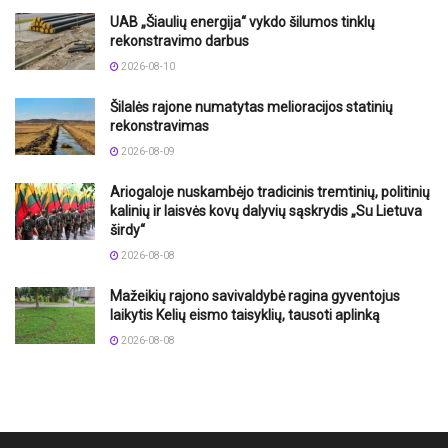
UAB „Šiaulių energija“ vykdo šilumos tinklų
rekonstravimo darbus
2026-08-10
Šilalės rajone numatytas melioracijos statinių
rekonstravimas
2026-08-09
Ariogaloje nuskambėjo tradicinis tremtinių, politinių
kalinių ir laisvės kovų dalyvių sąskrydis „Su Lietuva
širdy“
2026-08-08
Mažeikių rajono savivaldybė ragina gyventojus
laikytis Kelių eismo taisyklių, tausoti aplinką
2026-08-08