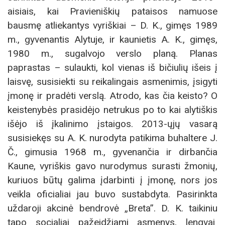
aisiais, kai Pravieniškių pataisos namuose
bausmę atliekantys vyriškiai – D. K., gimęs 1989
m., gyvenantis Alytuje, ir kaunietis A. K., gimęs,
1980 m., sugalvojo verslo planą. Planas
paprastas – sulaukti, kol vienas iš bičiulių išeis į
laisvę, susisiekti su reikalingais asmenimis, įsigyti
įmonę ir pradėti verslą. Atrodo, kas čia keisto? O
keistenybės prasidėjo netrukus po to kai alytiškis
išėjo iš įkalinimo įstaigos. 2013-ųjų vasarą
susisiekęs su A. K. nurodyta patikima buhaltere J.
Č., gimusia 1968 m., gyvenančia ir dirbančia
Kaune, vyriškis gavo nurodymus surasti žmonių,
kuriuos būtų galima įdarbinti į įmonę, nors jos
veikla oficialiai jau buvo sustabdyta. Pasirinkta
uždaroji akcinė bendrovė „Breta”. D. K. taikiniu
tapo socialiai pažeidžiami asmenys, lengvai