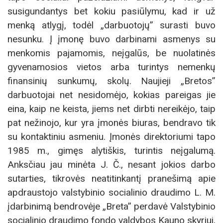
susigundantys bet kokiu pasiūlymu, kad ir už
menką atlygį, todėl „darbuotojų” surasti buvo
nesunku. Į įmonę buvo darbinami asmenys su
menkomis pajamomis, neįgalūs, be nuolatinės
gyvenamosios vietos arba turintys nemenkų
finansinių sunkumų, skolų. Naujieji „Bretos”
darbuotojai net nesidomėjo, kokias pareigas jie
eina, kaip ne keista, jiems net dirbti nereikėjo, taip
pat nežinojo, kur yra įmonės biuras, bendravo tik
su kontaktiniu asmeniu. Įmonės direktoriumi tapo
1985 m., gimęs alytiškis, turintis neįgalumą.
Anksčiau jau minėta J. Č., nesant jokios darbo
sutarties, tikrovės neatitinkantį pranešimą apie
apdraustojo valstybinio socialinio draudimo L. M.
įdarbinimą bendrovėje „Breta” perdavė Valstybinio
socialinio draudimo fondo valdybos Kauno skyriui,