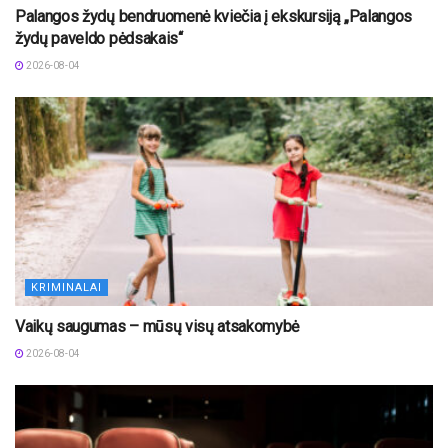
Palangos žydų bendruomenė kviečia į ekskursiją „Palangos
žydų paveldo pėdsakais“
2026-08-04
KRIMINALAI
Vaikų saugumas – mūsų visų atsakomybė
2026-08-04