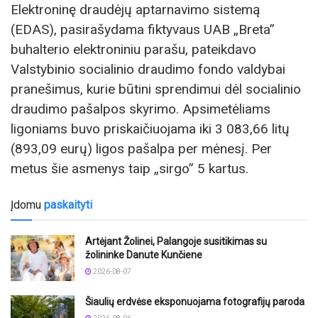
Elektroninę draudėjų aptarnavimo sistemą
(EDAS), pasirašydama fiktyvaus UAB „Breta”
buhalterio elektroniniu parašu, pateikdavo
Valstybinio socialinio draudimo fondo valdybai
pranešimus, kurie būtini sprendimui dėl socialinio
draudimo pašalpos skyrimo. Apsimetėliams
ligoniams buvo priskaičiuojama iki 3 083,66 litų
(893,09 eurų) ligos pašalpa per mėnesį. Per
metus šie asmenys taip „sirgo” 5 kartus.
Įdomu
paskaityti
Artėjant Žolinei, Palangoje susitikimas su
žolininke Danute Kunčiene
2026-08-07
Šiaulių erdvėse eksponuojama fotografijų paroda