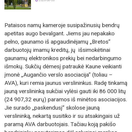
2026-08-06
Pataisos namų kameroje susipažinusių bendrų
apetitas augo bevalgant. Jiems jau nepakako
pelno, gaunamo iš apgaudinėjamų „Bretos”
darbuotojų imamų kreditų, jų išsimokėtinai
gaunamų elektronikos prekių bei nedarbingumo
išmokų. Sukčių dėmesį patraukė Kaune veikianti
įmonė „Augančio verslo asociacija” (toliau –
AVA), kuri remia jaunus verslininkus. Radę tinkamą
jauną verslininką sukčiai vylėsi gauti iki 86 000 litų
(24 907,32 eurų) paramos iš minėtos asociacijos.
Jie surado „paskendusį” skolose jauną
verslininką, nekartą susitiko ir su atsakingais už
paramą AVA darbuotojais. Tačiau koją pakišo