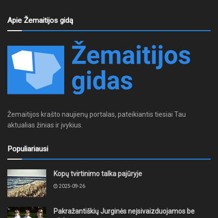
Apie Žemaitijos gidą
Žemaitijos krašto naujienų portalas, pateikiantis tiesiai Tau
aktualias žinias ir įvykius.
Populiariausi
Kopų tvirtinimo talka pajūryje
2025-09-26
Pakražantiškių Jurginės neįsivaizduojamos be