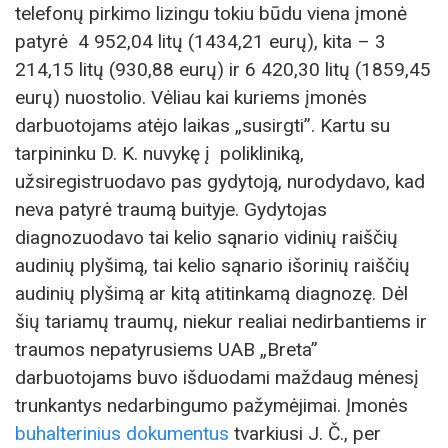
telefonų pirkimo lizingu tokiu būdu viena įmonė
patyrė 4 952,04 litų (1434,21 eurų), kita – 3
214,15 litų (930,88 eurų) ir 6 420,30 litų (1859,45
eurų) nuostolio. Vėliau kai kuriems įmonės
darbuotojams atėjo laikas „susirgti”. Kartu su
tarpininku D. K. nuvykę į polikliniką,
užsiregistruodavo pas gydytoją, nurodydavo, kad
neva patyrė traumą buityje. Gydytojas
diagnozuodavo tai kelio sąnario vidinių raiščių
audinių plyšimą, tai kelio sąnario išorinių raiščių
audinių plyšimą ar kitą atitinkamą diagnozę. Dėl
šių tariamų traumų, niekur realiai nedirbantiems ir
traumos nepatyrusiems UAB „Breta”
darbuotojams buvo išduodami maždaug mėnesį
trunkantys nedarbingumo pažymėjimai. Įmonės
buhalterinius dokumentus
tvarkiusi J. Č., per