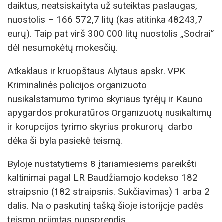
daiktus, neatsiskaityta už suteiktas paslaugas,
nuostolis – 166 572,7 litų (kas atitinka 48243,7
eurų). Taip pat virš 300 000 litų nuostolis „Sodrai”
dėl nesumokėtų mokesčių.
Atkaklaus ir kruopštaus Alytaus apskr. VPK
Kriminalinės policijos organizuoto
nusikalstamumo tyrimo skyriaus tyrėjų ir Kauno
apygardos prokuratūros Organizuotų nusikaltimų
ir korupcijos tyrimo skyrius prokurorų darbo
dėka ši byla pasiekė teismą.
Byloje nustatytiems 8 įtariamiesiems pareikšti
kaltinimai pagal LR Baudžiamojo kodekso 182
straipsnio (182 straipsnis. Sukčiavimas) 1 arba 2
dalis. Na o paskutinį tašką šioje istorijoje padės
teismo priimtas nuosprendis.