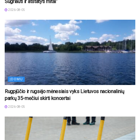
Sugriauti ir atstatyti mitai“
2026-08-05
ĮDOMU
Rugpjūčio ir rugsėjo mėnesiais vyks Lietuvos nacionalinių
parkų 35-mečiui skirti koncertai
2026-08-05