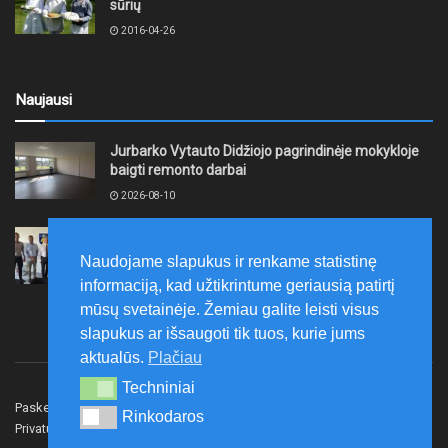
sūrių
2016-04-26
Naujausi
Jurbarko Vytauto Didžiojo pagrindinėje mokykloje
baigti remonto darbai
2026-08-10
Plungės rajono savivaldybės taryba pritarė
asociacijos „Plungės energijos parkas“ steigimui
Naudojame slapukus ir renkame statistinę
2026-08-10
informaciją, kad užtikrintume geriausią patirtį
mūsų svetainėje. Žemiau galite leisti visus
slapukus ar išsaugoti tik tuos, kurie jums
aktualūs.
Plačiau
Techniniai
Techniniai
Paskelbk naujieną
Rašyti redakcijai
Reklama
Rinkodaros
Rinkodaros
Privatumo politika
Susisiekite