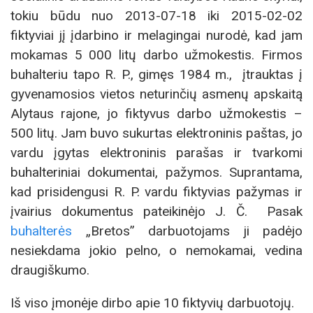
tokiu būdu nuo 2013-07-18 iki 2015-02-02
fiktyviai jį įdarbino ir melagingai nurodė, kad jam
mokamas 5 000 litų darbo užmokestis. Firmos
buhalteriu tapo R. P., gimęs 1984 m., įtrauktas į
gyvenamosios vietos neturinčių asmenų apskaitą
Alytaus rajone, jo fiktyvus darbo užmokestis –
500 litų. Jam buvo sukurtas elektroninis paštas, jo
vardu įgytas elektroninis parašas ir tvarkomi
buhalteriniai dokumentai, pažymos. Suprantama,
kad prisidengusi R. P. vardu fiktyvias pažymas ir
įvairius dokumentus pateikinėjo J. Č. Pasak
buhalterės
„Bretos” darbuotojams ji padėjo
nesiekdama jokio pelno, o nemokamai, vedina
draugiškumo.
Iš viso įmonėje dirbo apie 10 fiktyvių darbuotojų.