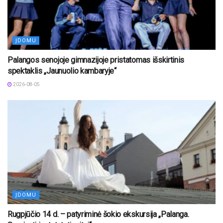
ĮDOMU
Palangos senojoje gimnazijoje pristatomas išskirtinis
spektaklis „Jaunuolio kambaryje“
2026-08-05
ĮDOMU
Rugpjūčio 14 d. – patyriminė šokio ekskursija „Palanga.