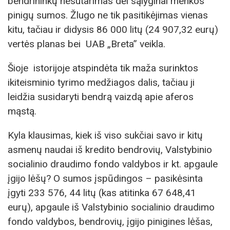
bendrininkų nesutarimas dėl sąlyginai menkos
pinigų sumos. Žlugo ne tik pasitikėjimas vienas
kitu, tačiau ir didysis 86 000 litų (24 907,32 eurų)
vertės planas bei UAB „Breta” veikla.
Šioje istorijoje atspindėta tik maža surinktos
ikiteisminio tyrimo medžiagos dalis, tačiau ji
leidžia susidaryti bendrą vaizdą apie aferos
mąstą.
Kyla klausimas, kiek iš viso sukčiai savo ir kitų
asmenų naudai iš kredito bendrovių, Valstybinio
socialinio draudimo fondo valdybos ir kt. apgaule
įgijo lėšų? O sumos įspūdingos – pasikėsinta
įgyti 233 576, 44 litų (kas atitinka 67 648,41
eurų), apgaule iš Valstybinio socialinio draudimo
fondo valdybos, bendrovių, įgijo pinigines lėšas,