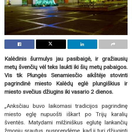
Kalėdinis šurmulys jau pasibaigė, ir gražiausių
metų švenčių vėl teks laukti iki šių metų pabaigos.
Vis tik Plungės Senamiesčio aikštėje stovinti
pagrindinė miesto Kalėdų eglė plungiškius ir
miesto svečius džiugins iki vasario 2 dienos.
„Anksčiau buvo laikomasi tradicijos pagrindinę
miesto eglę nupuošti iškart po Trijų karalių
šventės. Matydami milžiniškus eglutę lankančių
žmonių srautus, nusprendėme, kad ji turi džiuginti