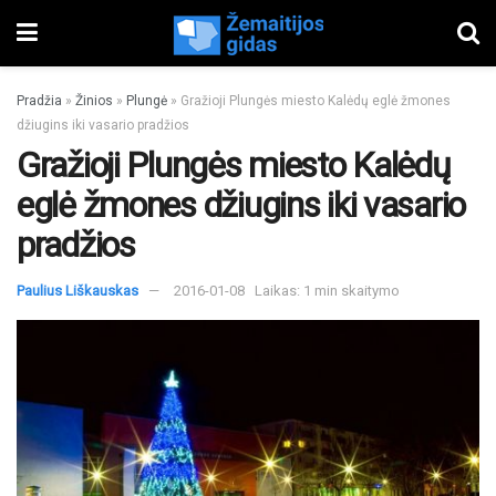
Pradžia
»
Žinios
»
Plungė
»
Gražioji Plungės miesto Kalėdų eglė žmones
džiugins iki vasario pradžios
Gražioji Plungės miesto Kalėdų
eglė žmones džiugins iki vasario
pradžios
Paulius Liškauskas
2016-01-08
Laikas: 1 min skaitymo