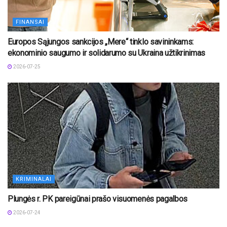
FINANSAI
Europos Sąjungos sankcijos „Mere“ tinklo savininkams:
ekonominio saugumo ir solidarumo su Ukraina užtikrinimas
2026-07-25
KRIMINALAI
Plungės r. PK pareigūnai prašo visuomenės pagalbos
2026-07-24