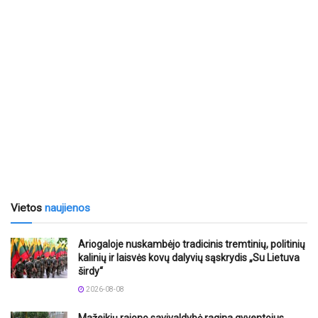
Vietos
naujienos
Ariogaloje nuskambėjo tradicinis tremtinių, politinių
kalinių ir laisvės kovų dalyvių sąskrydis „Su Lietuva
širdy“
2026-08-08
Mažeikių rajono savivaldybė ragina gyventojus