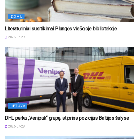
ĮDOMU
Literatūriniai susitikimai Plungės viešojoje bibliotekoje
2026-07-29
LIETUVA
DHL perka „Venipak“ grupę: stiprins pozicijas Baltijos šalyse
2026-07-28