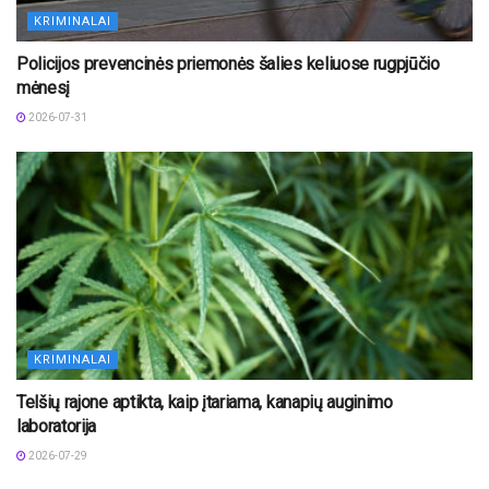
KRIMINALAI
Policijos prevencinės priemonės šalies keliuose rugpjūčio
mėnesį
2026-07-31
KRIMINALAI
Telšių rajone aptikta, kaip įtariama, kanapių auginimo
laboratorija
2026-07-29