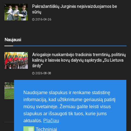
Pakražantiškių Jurginės neįsivaizduojamos be
sūrių
2016-04-26
Naujausi
Ariogaloje nuskambėjo tradicinis tremtinių, politinių
kalinių ir laisvės kovų dalyvių sąskrydis „Su Lietuva
širdy“
2026-08-08
Mažeikių rajono savivaldybė ragina gyventojus
laikytis Kelių eismo taisyklių, tausoti aplinką
Naudojame slapukus ir renkame statistinę
2026-08-08
informaciją, kad užtikrintume geriausią patirtį
mūsų svetainėje. Žemiau galite leisti visus
slapukus ar išsaugoti tik tuos, kurie jums
aktualūs.
Plačiau
Techniniai
Techniniai