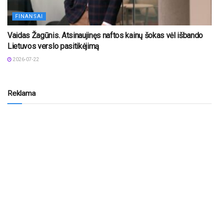
FINANSAI
Vaidas Žagūnis. Atsinaujinęs naftos kainų šokas vėl išbando
Lietuvos verslo pasitikėjimą
2026-07-22
Reklama