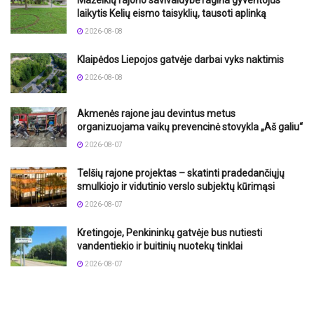
laikytis Kelių eismo taisyklių, tausoti aplinką
2026-08-08
Klaipėdos Liepojos gatvėje darbai vyks naktimis
2026-08-08
Akmenės rajone jau devintus metus
organizuojama vaikų prevencinė stovykla „Aš galiu“
2026-08-07
Telšių rajone projektas – skatinti pradedančiųjų
smulkiojo ir vidutinio verslo subjektų kūrimąsi
2026-08-07
Kretingoje, Penkininkų gatvėje bus nutiesti
vandentiekio ir buitinių nuotekų tinklai
2026-08-07