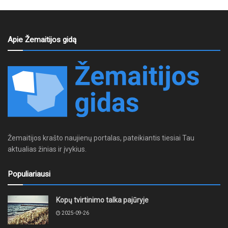
Apie Žemaitijos gidą
Žemaitijos krašto naujienų portalas, pateikiantis tiesiai Tau
aktualias žinias ir įvykius.
Populiariausi
Kopų tvirtinimo talka pajūryje
2025-09-26