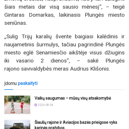
šiais metais dar visą sausio mėnesį“, – teigė
Gintaras Domarkas, laikinasis Plungės miesto
seniūnas.
„Sulig Trijų karalių švente baigiasi kalėdinis ir
naujametinis šurmulys, tačiau pagrindinė Plungės
miesto eglė Senamiesčio aikštėje visus džiugins
iki vasario 2 dienos“, – sakė Plungės
rajono savivaldybės meras Audrius Klišonis.
Įdomu
paskaityti
Vaikų saugumas – mūsų visų atsakomybė
2026-08-04
Šiaulių rajone ir Aviacijos bazės prieigose vyks
karinės pratybos