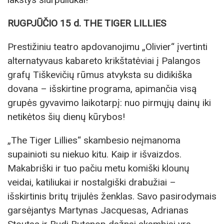
RUGPJŪČIO 15 d. THE TIGER LILLIES
Prestižiniu teatro apdovanojimu „Olivier“ įvertinti
alternatyvaus kabareto krikštatėviai į Palangos
grafų Tiškevičių rūmus atvyksta su didikiška
dovana – išskirtine programa, apimančia visą
grupės gyvavimo laikotarpį: nuo pirmųjų dainų iki
netikėtos šių dienų kūrybos!
„The Tiger Lillies“ skambesio neįmanoma
supainioti su niekuo kitu. Kaip ir išvaizdos.
Makabriški ir tuo pačiu metu komiški klounų
veidai, katiliukai ir nostalgiški drabužiai –
išskirtinis britų trijulės ženklas. Savo pasirodymais
garsėjantys Martynas Jacquesas, Adrianas