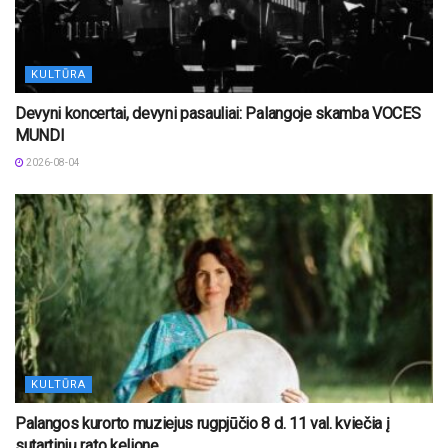
KULTŪRA
Devyni koncertai, devyni pasauliai: Palangoje skamba VOCES
MUNDI
2026-08-04
KULTŪRA
Palangos kurorto muziejus rugpjūčio 8 d. 11 val. kviečia į
sutartinių rato kelionę