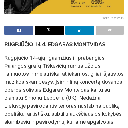
Parko festivalis
RUGPJŪČIO 14 d. EDGARAS MONTVIDAS
Rugpjūčio 14-ąją ilgaamžius ir prabangius
Palangos grafų Tiškevičių rūmus užplūs
rafinuotos ir meistriškai atliekamos, giliai išjaustos
muzikos skambesys. Įsimintiną koncertą dovanos
operos solistas Edgaras Montvidas kartu su
pianistu Simonu Lepperiu (UK). Nedažnai
Lietuvoje pasirodantis tenoras nustebins publiką
poetišku, artistišku, subtiliu aukščiausios kokybės
skambesiu ir pasirodymu, kuriame apgalvotas