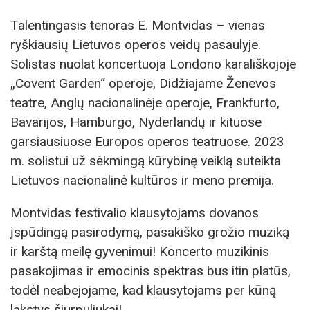
Talentingasis tenoras E. Montvidas – vienas
ryškiausių Lietuvos operos veidų pasaulyje.
Solistas nuolat koncertuoja Londono karališkojoje
„Covent Garden“ operoje, Didžiajame Ženevos
teatre, Anglų nacionalinėje operoje, Frankfurto,
Bavarijos, Hamburgo, Nyderlandų ir kituose
garsiausiuose Europos operos teatruose. 2023
m. solistui už sėkmingą kūrybinę veiklą suteikta
Lietuvos nacionalinė kultūros ir meno premija.
Montvidas festivalio klausytojams dovanos
įspūdingą pasirodymą, pasakiško grožio muziką
ir karštą meilę gyvenimui! Koncerto muzikinis
pasakojimas ir emocinis spektras bus itin platūs,
todėl neabejojame, kad klausytojams per kūną
lakstys šiurpuliukai!