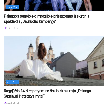
ĮDOMU
Palangos senojoje gimnazijoje pristatomas išskirtinis
spektaklis „Jaunuolio kambaryje“
2026-08-05
ĮDOMU
Rugpjūčio 14 d. – patyriminė šokio ekskursija „Palanga.
Sugriauti ir atstatyti mitai“
2026-08-05