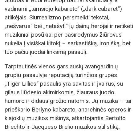
Stoutas ir Budi Butenop dažnai skambiai yra
vadinami „tamsiojo kabareto“ („dark cabaret“)
atlikėjais. Siurrealizmo persmelkti tekstai,
„nešvarūs“ bei „netašyti“ jų dainų herojai ir netikėti
muzikiniai posūkiai per pasirodymus žiūrovus
nukelia į visiškai kitokį – sarkastišką, ironišką, bet
tuo pačiu juodai linksmą pasaulį.
Tarptautinės vienos garsiausių avangardinių
grupių pasaulyje reputaciją turinčios grupės
„Tiger Lillies“ pasaulis yra savitas ir įvairus, su
gilaus liūdesio akimirkomis, žiauraus juodo
humoro ir didaus grožio natomis. Jų muzika – tai
prieškario Berlyno kabareto, anarchinės operos ir
klajoklių muzikos mišinys, atkartojantis Bertolto
Brechto ir Jacqueso Brelio muzikos stilistiką.