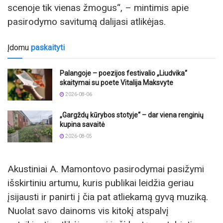
scenoje tik vienas žmogus“, – mintimis apie
pasirodymo savitumą dalijasi atlikėjas.
Įdomu
paskaityti
Palangoje – poezijos festivalio „Liudvika“
skaitymai su poete Vitalija Maksvyte
2026-08-06
„Gargždų kūrybos stotyje“ – dar viena renginių
kupina savaitė
2026-08-05
Akustiniai A. Mamontovo pasirodymai pasižymi
išskirtiniu artumu, kuris publikai leidžia geriau
įsijausti ir panirti į čia pat atliekamą gyvą muziką.
Nuolat savo dainoms vis kitokį atspalvį