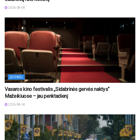
2026-08-04
ĮDOMU
Vasaros kino festivalis „Sidabrinės gervės naktys“
Mažeikiuose – jau penktadienį
2026-08-04