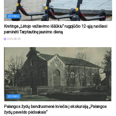
ĮDOMU
Kretinga „Lėtojo važiavimo iššūkiu“ rugpjūčio 12-ąją ruošiasi
paminėti Tarptautinę jaunimo dieną
2026-08-05
ĮDOMU
Palangos žydų bendruomenė kviečia į ekskursiją „Palangos
žydų paveldo pėdsakais“