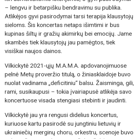
– lengvu ir betarpišku bendravimu su publika.
Atlikėjos gyvi pasirodymai tarsi terapija klausytojų
sieloms. Šis koncertas netaps išimtimi ir bus
kupinas šiltų ir gražių akimirkų bei emocijų. Jame
skambės tiek klausytojų jau pamėgtos, tiek
visiškai naujos dainos.
Vilkickytė 2021-ųjų M.A.M.A. apdovanojimuose
pelnė Metų proveržio titulą, o žiniasklaidoje buvo
nuolat vadinama „deficitiniu“ balsu. Žaisminga, gili,
rami, susikaupusi – tokia įvairiapusė atlikėja savo
koncertuose visada stengiasi stebinti ir jaudinti.
Vilkickytė jau yra rengusi didelius koncertus,
kuriuose kartu pasirodė su jungtiniu lietuvių ir
ukrainiečių merginų choru, orkestru, scenoje buvo