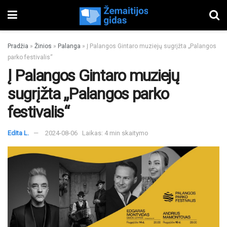
Pradžia
»
Žinios
»
Palanga
»
Į Palangos Gintaro muziejų sugrįžta „Palangos
parko festivalis“
Į Palangos Gintaro muziejų
sugrįžta „Palangos parko
festivalis“
Edita L.
2024-08-06
Laikas: 4 min skaitymo