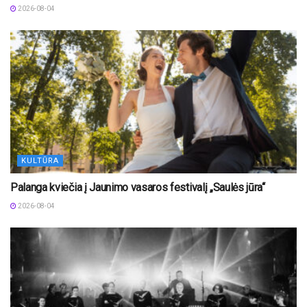
2026-08-04
KULTŪRA
Palanga kviečia į Jaunimo vasaros festivalį „Saulės jūra“
2026-08-04