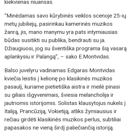
kiekvienas niuansas.
“Minėdamas savo kūrybinės veiklos scenoje 25-ių
metų jubiliejų, pasirinkau kamerinės muzikos
žanrą, jis, mano manymu yra pats intymiausias
būdas susitikti su publika, bendrauti su ja.
Džiaugiuosi, jog su šventiška programa šią vasarą
aplankysiu ir Palangą”, – sako E.Montvidas.
Balso juvelyru vadinamas Edgaras Montvidas
kviečia leistis į kelionę po klasikinės muzikos
pasaulį, kuriame pietietiška aistra ir meilė pinasi
su giliais išgyvenimais, šviesia melancholija ir
jautriomis istorijomis. Solistas klausytojus nukels į
Italiją, Prancūziją, Vokietiją, atliks žymiausius ir
rečiau girdėti klasikinės muzikos perlus, subtiliai
papasakos ne vieną širdį paliečiančią istoriją.