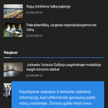
Kopų tvirtinimo talka pajūryje
2025-09-26
Pakražantiškių Jurginės neįsivaizduojamos be
sūrių
2016-04-26
Naujausi
Jurbarko Vytauto Didžiojo pagrindinėje mokykloje
baigti remonto darbai
2026-08-10
Plungės rajono savivaldybės taryba pritarė
asociacijos „Plungės energijos parkas“ steigimui
Naudojame slapukus ir renkame statistinę
2026-08-10
informaciją, kad užtikrintume geriausią patirtį
mūsų svetainėje. Žemiau galite leisti visus