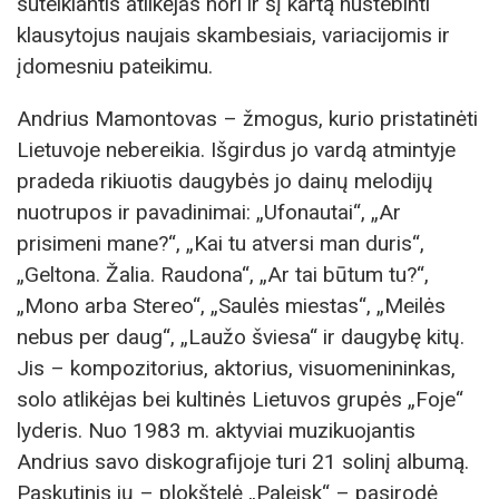
suteikiantis atlikėjas nori ir šį kartą nustebinti
klausytojus naujais skambesiais, variacijomis ir
įdomesniu pateikimu.
Andrius Mamontovas – žmogus, kurio pristatinėti
Lietuvoje nebereikia. Išgirdus jo vardą atmintyje
pradeda rikiuotis daugybės jo dainų melodijų
nuotrupos ir pavadinimai: „Ufonautai“, „Ar
prisimeni mane?“, „Kai tu atversi man duris“,
„Geltona. Žalia. Raudona“, „Ar tai būtum tu?“,
„Mono arba Stereo“, „Saulės miestas“, „Meilės
nebus per daug“, „Laužo šviesa“ ir daugybę kitų.
Jis – kompozitorius, aktorius, visuomenininkas,
solo atlikėjas bei kultinės Lietuvos grupės „Foje“
lyderis. Nuo 1983 m. aktyviai muzikuojantis
Andrius savo diskografijoje turi 21 solinį albumą.
Paskutinis jų – plokštelė „Paleisk“ – pasirodė