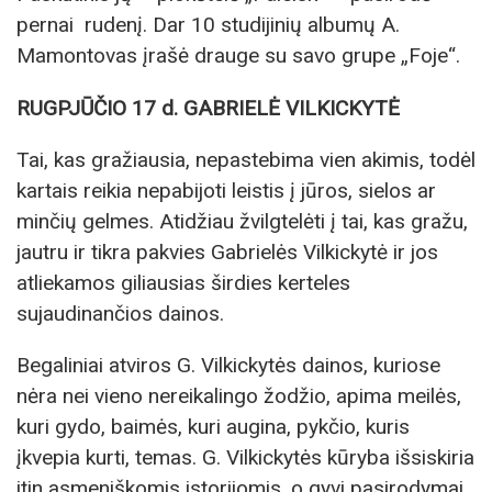
pernai rudenį. Dar 10 studijinių albumų A.
Mamontovas įrašė drauge su savo grupe „Foje“.
RUGPJŪČIO 17 d. GABRIELĖ VILKICKYTĖ
Tai, kas gražiausia, nepastebima vien akimis, todėl
kartais reikia nepabijoti leistis į jūros, sielos ar
minčių gelmes. Atidžiau žvilgtelėti į tai, kas gražu,
jautru ir tikra pakvies Gabrielės Vilkickytė ir jos
atliekamos giliausias širdies kerteles
sujaudinančios dainos.
Begaliniai atviros G. Vilkickytės dainos, kuriose
nėra nei vieno nereikalingo žodžio, apima meilės,
kuri gydo, baimės, kuri augina, pykčio, kuris
įkvepia kurti, temas. G. Vilkickytės kūryba išsiskiria
itin asmeniškomis istorijomis, o gyvi pasirodymai