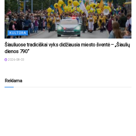
KULTŪRA
Šiauliuose tradiciškai vyks didžiausia miesto šventė – „Šiaulių
dienos 790“
2026-08-03
Reklama