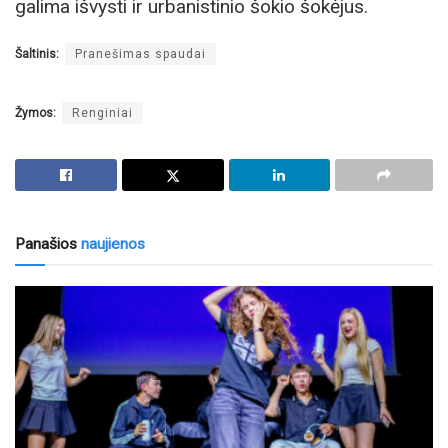
galima išvysti ir urbanistinio šokio šokėjus.
Šaltinis:
Pranešimas spaudai
Žymos:
Renginiai
Panašios
naujienos