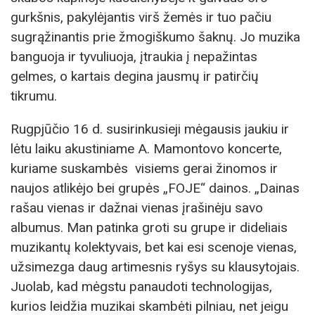
gurkšnis, pakylėjantis virš žemės ir tuo pačiu
sugrąžinantis prie žmogiškumo šaknų. Jo muzika
banguoja ir tyvuliuoja, įtraukia į nepažintas
gelmes, o kartais degina jausmų ir patirčių
tikrumu.
Rugpjūčio 16 d. susirinkusieji mėgausis jaukiu ir
lėtu laiku akustiniame A. Mamontovo koncerte,
kuriame suskambės visiems gerai žinomos ir
naujos atlikėjo bei grupės „FOJE“ dainos. „Dainas
rašau vienas ir dažnai vienas įrašinėju savo
albumus. Man patinka groti su grupe ir dideliais
muzikantų kolektyvais, bet kai esi scenoje vienas,
užsimezga daug artimesnis ryšys su klausytojais.
Juolab, kad mėgstu panaudoti technologijas,
kurios leidžia muzikai skambėti pilniau, net jeigu