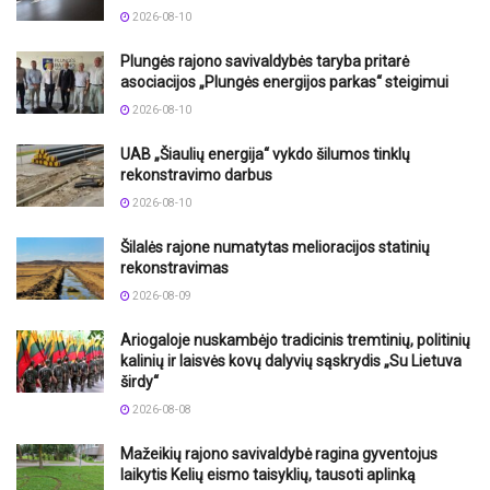
2026-08-10
Plungės rajono savivaldybės taryba pritarė
asociacijos „Plungės energijos parkas“ steigimui
2026-08-10
UAB „Šiaulių energija“ vykdo šilumos tinklų
rekonstravimo darbus
2026-08-10
Šilalės rajone numatytas melioracijos statinių
rekonstravimas
2026-08-09
Ariogaloje nuskambėjo tradicinis tremtinių, politinių
kalinių ir laisvės kovų dalyvių sąskrydis „Su Lietuva
širdy“
2026-08-08
Mažeikių rajono savivaldybė ragina gyventojus
laikytis Kelių eismo taisyklių, tausoti aplinką