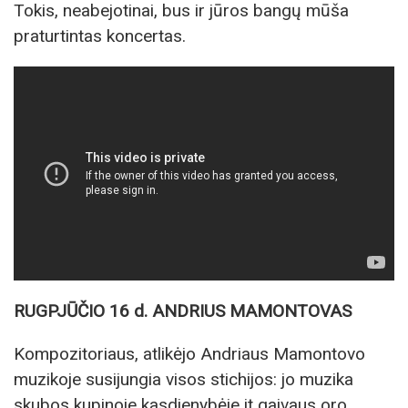
Tokis, neabejotinai, bus ir jūros bangų mūša
praturtintas koncertas.
RUGPJŪČIO 16 d. ANDRIUS MAMONTOVAS
Kompozitoriaus, atlikėjo Andriaus Mamontovo
muzikoje susijungia visos stichijos: jo muzika
skubos kupinoje kasdienybėje it gaivaus oro