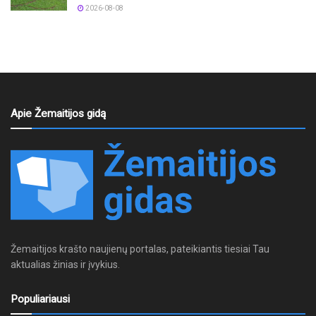
2026-08-08
Apie Žemaitijos gidą
Žemaitijos krašto naujienų portalas, pateikiantis tiesiai Tau
aktualias žinias ir įvykius.
Populiariausi