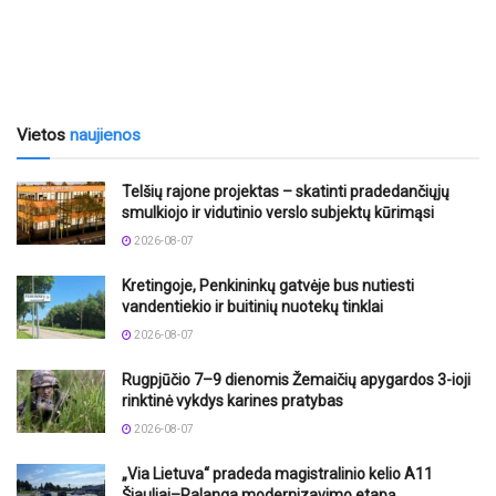
Vietos
naujienos
Telšių rajone projektas – skatinti pradedančiųjų
smulkiojo ir vidutinio verslo subjektų kūrimąsi
2026-08-07
Kretingoje, Penkininkų gatvėje bus nutiesti
vandentiekio ir buitinių nuotekų tinklai
2026-08-07
Rugpjūčio 7–9 dienomis Žemaičių apygardos 3-ioji
rinktinė vykdys karines pratybas
2026-08-07
„Via Lietuva“ pradeda magistralinio kelio A11
Šiauliai–Palanga modernizavimo etapą