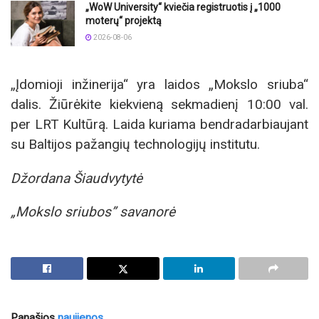
„WoW University“ kviečia registruotis į „1000
moterų“ projektą
2026-08-06
„Įdomioji inžinerija“ yra laidos „Mokslo sriuba“
dalis. Žiūrėkite kiekvieną sekmadienį 10:00 val.
per LRT Kultūrą. Laida kuriama bendradarbiaujant
su Baltijos pažangių technologijų institutu.
Džordana Šiaudvytytė
„Mokslo sriubos” savanorė
Panašios
naujienos