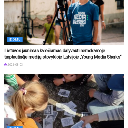
ĮDOMU
Lietuvos jaunimas kviečiamas dalyvauti nemokamoje
tarptautinėje medijų stovykloje Latvijoje „Young Media Sharks“
2026-08-03