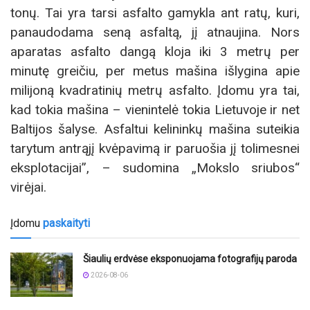
tonų. Tai yra tarsi asfalto gamykla ant ratų, kuri,
panaudodama seną asfaltą, jį atnaujina. Nors
aparatas asfalto dangą kloja iki 3 metrų per
minutę greičiu, per metus mašina išlygina apie
milijoną kvadratinių metrų asfalto. Įdomu yra tai,
kad tokia mašina – vienintelė tokia Lietuvoje ir net
Baltijos šalyse. Asfaltui kelininkų mašina suteikia
tarytum antrąjį kvėpavimą ir paruošia jį tolimesnei
eksplotacijai”, – sudomina „Mokslo sriubos“
virėjai.
Įdomu
paskaityti
Šiaulių erdvėse eksponuojama fotografijų paroda
2026-08-06