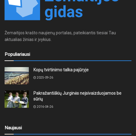
Žemaitijos krašto naujienų portalas, pateikiantis tiesiai Tau
aktualias žinias ir įvykius.
Populiariausi
Kopų tvirtinimo talka pajūryje
2025-09-26
Pakražantiškių Jurginės neįsivaizduojamos be
sūrių
2016-04-26
Naujausi