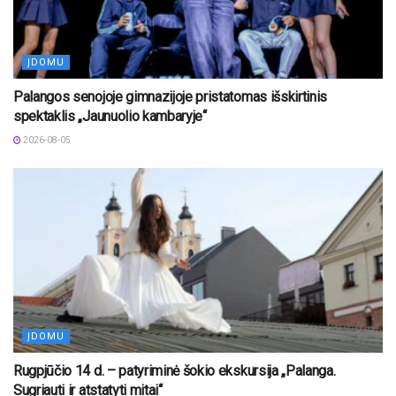
ĮDOMU
Palangos senojoje gimnazijoje pristatomas išskirtinis
spektaklis „Jaunuolio kambaryje“
2026-08-05
ĮDOMU
Rugpjūčio 14 d. – patyriminė šokio ekskursija „Palanga.
Sugriauti ir atstatyti mitai“