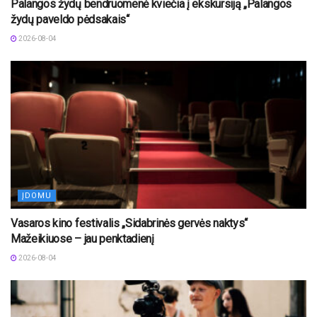
Palangos žydų bendruomenė kviečia į ekskursiją „Palangos
žydų paveldo pėdsakais“
2026-08-04
ĮDOMU
Vasaros kino festivalis „Sidabrinės gervės naktys“
Mažeikiuose – jau penktadienį
2026-08-04