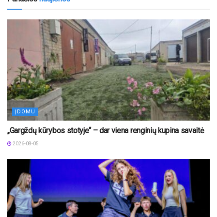
ĮDOMU
„Gargždų kūrybos stotyje“ – dar viena renginių kupina savaitė
2026-08-05