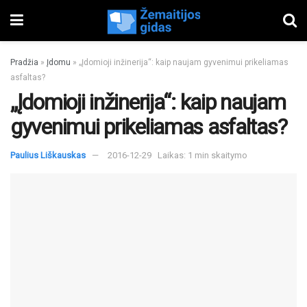
Pradžia
»
Įdomu
»
„Įdomioji inžinerija“: kaip naujam gyvenimui prikeliamas
asfaltas?
„Įdomioji inžinerija“: kaip naujam
gyvenimui prikeliamas asfaltas?
Paulius Liškauskas
2016-12-29
Laikas: 1 min skaitymo