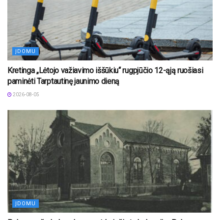
ĮDOMU
Kretinga „Lėtojo važiavimo iššūkiu“ rugpjūčio 12-ąją ruošiasi
paminėti Tarptautinę jaunimo dieną
2026-08-05
ĮDOMU