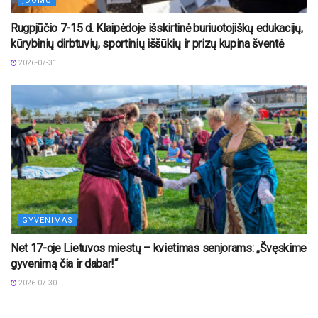
ĮDOMU
Rugpjūčio 7-15 d. Klaipėdoje išskirtinė buriuotojiškų edukacijų,
kūrybinių dirbtuvių, sportinių iššūkių ir prizų kupina šventė
2026-07-31
GYVENIMAS
Net 17-oje Lietuvos miestų – kvietimas senjorams: „Švęskime
gyvenimą čia ir dabar!“
2026-07-30