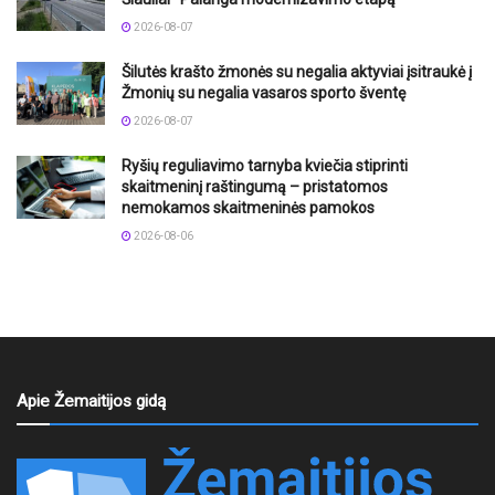
2026-08-07
Šilutės krašto žmonės su negalia aktyviai įsitraukė į
Žmonių su negalia vasaros sporto šventę
2026-08-07
Ryšių reguliavimo tarnyba kviečia stiprinti
skaitmeninį raštingumą – pristatomos
nemokamos skaitmeninės pamokos
2026-08-06
Apie Žemaitijos gidą