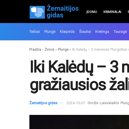
ĮDOMU
KRIMINALAI
Telšiai
Plungė
Klaipėda
Šiauliai
Kretinga
Tauragė
Pradžia
»
Žinios
»
Plungė
»
Iki Kalėdų – 3 mėnesiai! Plungiškiai
Iki Kalėdų – 3 
gražiausios ža
Žemaitijos gidas
2024-10-01
Grožis
Laisvalaikis
Plun