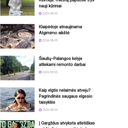
Kelmėje: miestą papuošė trys
nauji kūriniai
2026-08-05
Klaipėdoje atnaujinama
Atgimimo aikštė
2026-08-05
Šiaulių–Palangos kelyje
atliekami remonto darbai
2026-08-05
Kaip elgtis nelaimės atveju?
Pagrindinės saugaus elgesio
taisyklės
2026-08-05
Į Gargždus atvyksta atletiškas