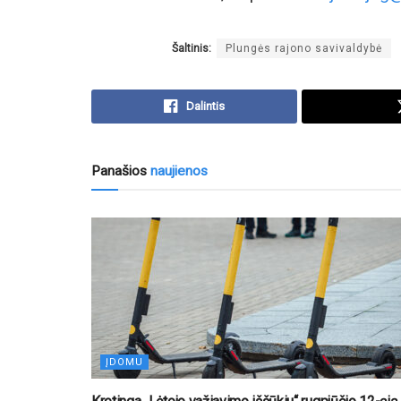
Šaltinis:
Plungės rajono savivaldybė
Dalintis
Panašios
naujienos
ĮDOMU