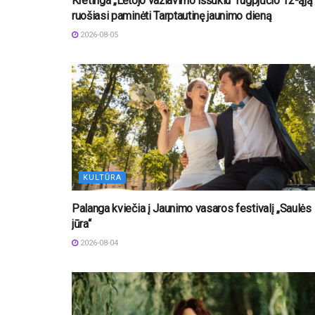
Kretinga „Lėtojo važiavimo iššūkiu“ rugpjūčio 12-ąją
ruošiasi paminėti Tarptautinę jaunimo dieną
2026-08-05
KULTŪRA
Palanga kviečia į Jaunimo vasaros festivalį „Saulės
jūra“
2026-08-04