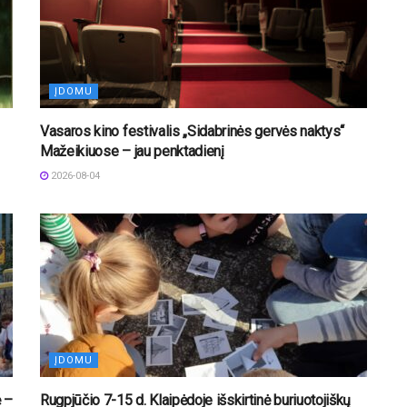
ĮDOMU
Vasaros kino festivalis „Sidabrinės gervės naktys“
Mažeikiuose – jau penktadienį
2026-08-04
ĮDOMU
ė –
Rugpjūčio 7-15 d. Klaipėdoje išskirtinė buriuotojiškų