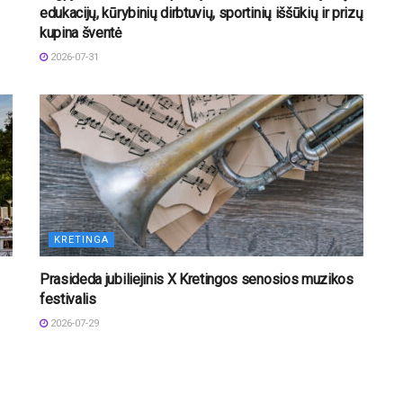
edukacijų, kūrybinių dirbtuvių, sportinių iššūkių ir prizų
kupina šventė
2026-07-31
KRETINGA
Prasideda jubiliejinis X Kretingos senosios muzikos
festivalis
2026-07-29