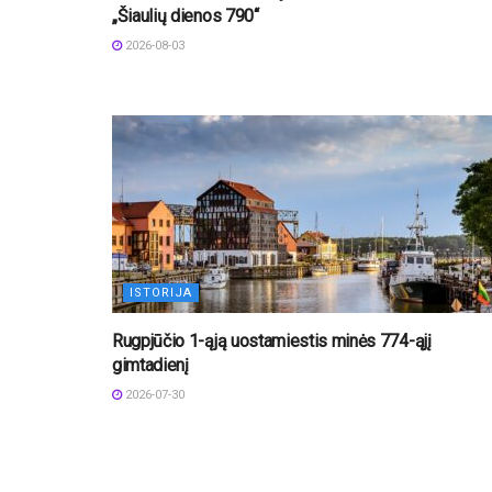
„Šiaulių dienos 790“
2026-08-03
ISTORIJA
Rugpjūčio 1-ąją uostamiestis minės 774-ąjį
gimtadienį
2026-07-30