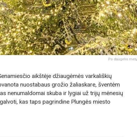
Po daugelio metų 
Senamiesčio aikštėje džiaugėmės varkališkių
ovanota nuostabaus grožio žaliaskare, šventėm
as nenumaldomai skuba ir lygiai už trijų mėnesių
 galvoti, kas taps pagrindine Plungės miesto