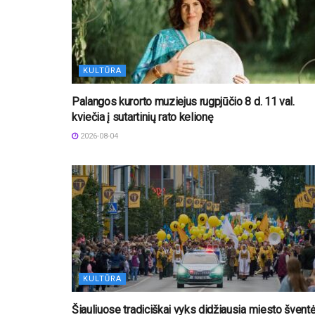
KULTŪRA
Palangos kurorto muziejus rugpjūčio 8 d. 11 val.
kviečia į sutartinių rato kelionę
2026-08-04
KULTŪRA
Šiauliuose tradiciškai vyks didžiausia miesto švent