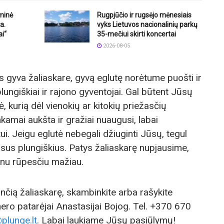
iminė
Rugpjūčio ir rugsėjo mėnesiais
a.
vyks Lietuvos nacionalinių parkų
ai“
35-mečiui skirti koncertai
2026-08-05
 gyva žaliaskare, gyvą eglutę norėtume puošti ir
lungiškiai ir rajono gyventojai. Gal būtent Jūsų
, kurią dėl vienokių ar kitokių priežasčių
nkamai aukšta ir gražiai nuaugusi, labai
i. Jeigu eglutė nebegali džiuginti Jūsų, tegul
visus plungiškius. Patys žaliaskarę nupjausime,
enu rūpesčiu mažiau.
nčią žaliaskarę, skambinkite arba rašykite
ro patarėjai Anastasijai Bojog. Tel. +370 670
plunge.lt
. Labai laukiame Jūsų pasiūlymų!