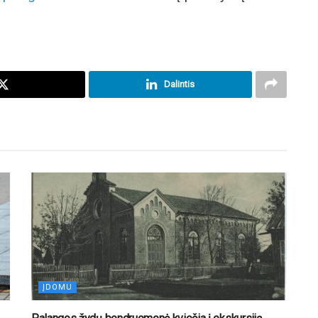
Dalintis
ĮDOMU