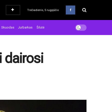
Trečiadienis, 5 rugpjūčio
Skuodas
Jurbarkas
Šilutė
 dairosi