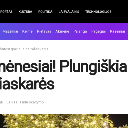
SPORTAS
KULTŪRA
POLITIKA
LAISVALAIKIS
TECHNOLOGIJOS
Mažeikiai
Kelmė
Rietavas
Akmenė
Palanga
Pagėgiai
Raseiniai
 dairosi gražiausios žaliaskarės
mėnesiai! Plungiškiai
liaskarės
gė
Laikas: 1 min skaitymo