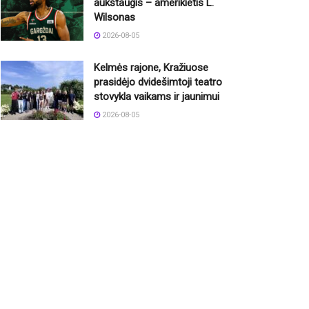
aukštaūgis – amerikietis L.
Wilsonas
2026-08-05
Kelmės rajone, Kražiuose
prasidėjo dvidešimtoji teatro
stovykla vaikams ir jaunimui
2026-08-05