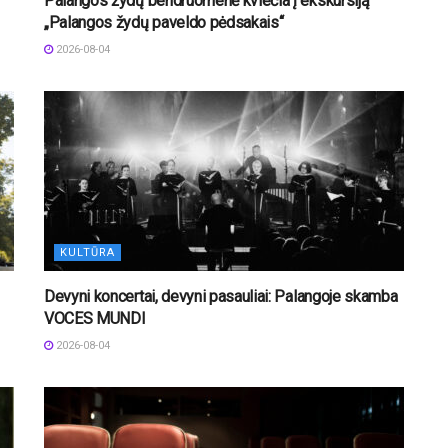
Palangos žydų bendruomenė kviečia į ekskursiją
„Palangos žydų paveldo pėdsakais“
2026-08-04
KULTŪRA
Devyni koncertai, devyni pasauliai: Palangoje skamba
VOCES MUNDI
2026-08-04