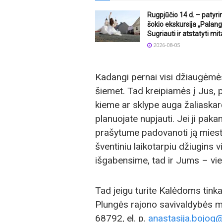
Rugpjūčio 14 d. – patyr
šokio ekskursija „Palang
Sugriauti ir atstatyti mit
2026-08-05
Kadangi pernai visi džiaugėmės
šiemet. Tad kreipiamės į Jus, p
kieme ar sklype auga žaliaskarė
planuojate nupjauti. Jei ji paka
prašytume padovanoti ją miestu
šventiniu laikotarpiu džiugins 
išgabensime, tad ir Jums – vi
Tad jeigu turite Kalėdoms tinka
Plungės rajono savivaldybės me
68792, el. p.
anastasija.bojog@