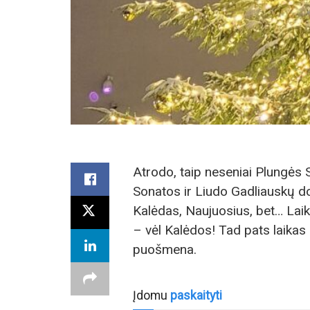
Atrodo, taip neseniai Plungės 
Sonatos ir Liudo Gadliauskų d
Kalėdas, Naujuosius, bet… Laik
– vėl Kalėdos! Tad pats laikas
puošmena.
Įdomu
paskaityti