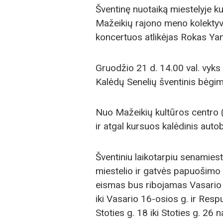
Šventinę nuotaiką miestelyje k
Mažeikių rajono meno kolektyva
koncertuos atlikėjas Rokas Yan
Gruodžio 21 d. 14.00 val. vyks
Kalėdų Senelių šventinis bėgi
Nuo Mažeikių kultūros centro (N
ir atgal kursuos kalėdinis auto
Šventiniu laikotarpiu senamiest
miestelio ir gatvės papuošimo 
eismas bus ribojamas Vasario 
iki Vasario 16-osios g. ir Resp
Stoties g. 18 iki Stoties g. 26 