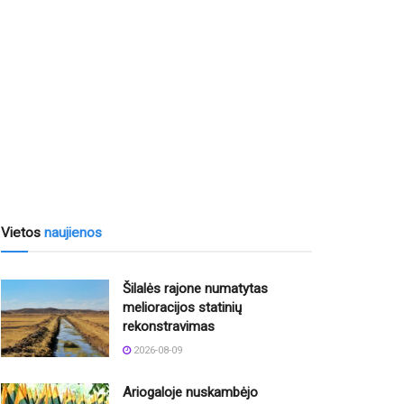
Vietos
naujienos
Šilalės rajone numatytas
melioracijos statinių
rekonstravimas
2026-08-09
Ariogaloje nuskambėjo