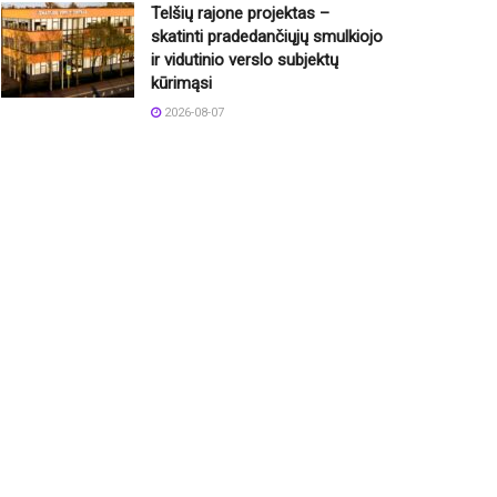
Telšių rajone projektas –
skatinti pradedančiųjų smulkiojo
ir vidutinio verslo subjektų
kūrimąsi
2026-08-07