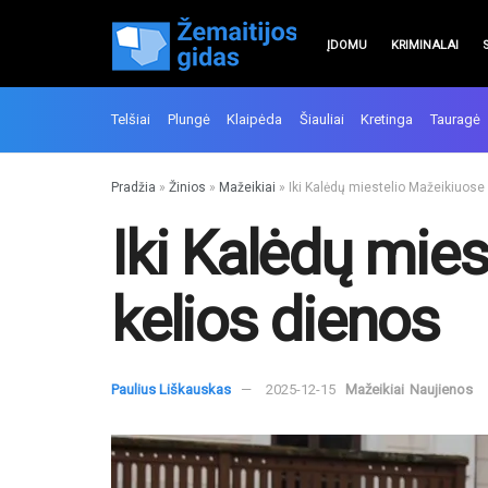
ĮDOMU
KRIMINALAI
Telšiai
Plungė
Klaipėda
Šiauliai
Kretinga
Tauragė
Pradžia
»
Žinios
»
Mažeikiai
»
Iki Kalėdų miestelio Mažeikiuose 
Iki Kalėdų mies
kelios dienos
Paulius Liškauskas
2025-12-15
Mažeikiai
Naujienos