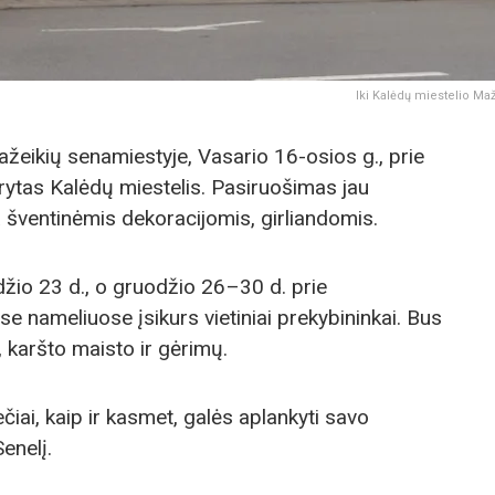
Iki Kalėdų miestelio Maž
ažeikių senamiestyje, Vasario 16-osios g., prie
rytas Kalėdų miestelis. Pasiruošimas jau
a šventinėmis dekoracijomis, girliandomis.
džio 23 d., o gruodžio 26–30 d. prie
e nameliuose įsikurs vietiniai prekybininkai. Bus
, karšto maisto ir gėrimų.
čiai, kaip ir kasmet, galės aplankyti savo
enelį.