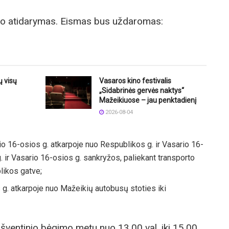
lio atidarymas. Eismas bus uždaromas:
 visų
Vasaros kino festivalis
„Sidabrinės gervės naktys“
Mažeikiuose – jau penktadienį
2026-08-04
ario 16-osios g. atkarpoje nuo Respublikos g. ir Vasario 16-
. ir Vasario 16-osios g. sankryžos, paliekant transporto
likos gatve;
 g. atkarpoje nuo Mažeikių autobusų stoties iki
šventinio bėgimo metu nuo 13.00 val. iki 15.00