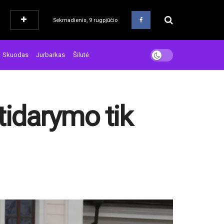
Sekmadienis, 9 rugpjūčio
Skuodas
Jurbarkas
Šilutė
tidarymo tik