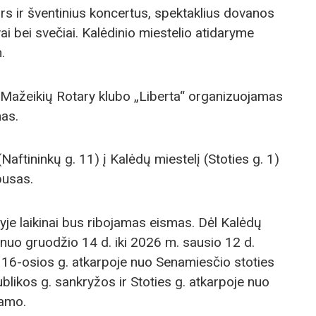
urs ir šventinius koncertus, spektaklius dovanos
i bei svečiai. Kalėdinio miestelio atidaryme
.
 Mažeikių Rotary klubo „Liberta“ organizuojamas
mas.
aftininkų g. 11) į Kalėdų miestelį (Stoties g. 1)
busas.
yje laikinai bus ribojamas eismas. Dėl Kalėdų
nuo gruodžio 14 d. iki 2026 m. sausio 12 d.
16-osios g. atkarpoje nuo Senamiesčio stoties
ublikos g. sankryžos ir Stoties g. atkarpoje nuo
namo.