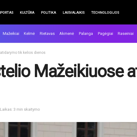
SPORTAS
KULTŪRA
POLITIKA
LAISVALAIKIS
TECHNOLOGIJOS
Mažeikiai
Kelmė
Rietavas
Akmenė
Palanga
Pagėgiai
Raseiniai
atidarymo tik kelios dienos
telio Mažeikiuose a
Laikas: 3 min skaitymo