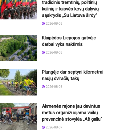
tradicinis tremtinių, politinių
kalinių ir laisvės kovų dalyvių
sąskrydis „Su Lietuva širdy“
2026-08-08
Klaipėdos Liepojos gatvėje
darbai vyks naktimis
2026-08-08
Plungėje dar septyni kilometrai
naujų dviračių takų
2026-08-08
Akmenės rajone jau devintus
metus organizuojama vaikų
prevencinė stovykla „Aš galiu“
2026-08-07