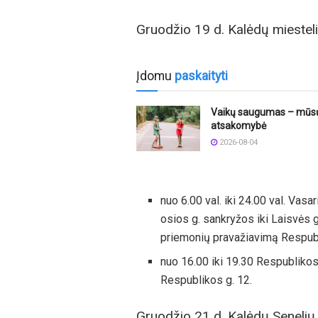
Gruodžio 19 d. Kalėdų mieste
Įdomu
paskaityti
Vaikų saugumas – mūsų
atsakomybė
2026-08-04
nuo 6.00 val. iki 24.00 val. Vas
osios g. sankryžos iki Laisvės g
priemonių pravažiavimą Respub
nuo 16.00 iki 19.30 Respublikos
Respublikos g. 12.
Gruodžio 21 d. Kalėdų Senelių 