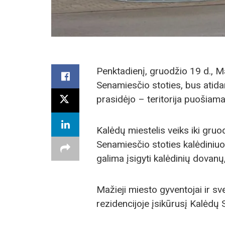
Penktadienį, gruodžio 19 d., M
Senamiesčio stoties, bus atida
prasidėjo – teritorija puošiam
Kalėdų miestelis veiks iki gruo
Senamiesčio stoties kalėdiniuos
galima įsigyti kalėdinių dovanų
Mažieji miesto gyventojai ir sve
rezidencijoje įsikūrusį Kalėdų S