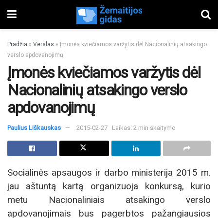
Pradžia
»
Verslas
»
Įmonės kviečiamos varžytis dėl Nacionalinių atsakingo
verslo apdovanojimų
Įmonės kviečiamos varžytis dėl
Nacionalinių atsakingo verslo
apdovanojimų
Paulius Liškauskas
2015-02-27
Laikas: 2 min skaitymo
Socialinės apsaugos ir darbo ministerija 2015 m.
jau aštuntą kartą organizuoja konkursą, kurio
metu Nacionaliniais atsakingo verslo
apdovanojimais bus pagerbtos pažangiausios