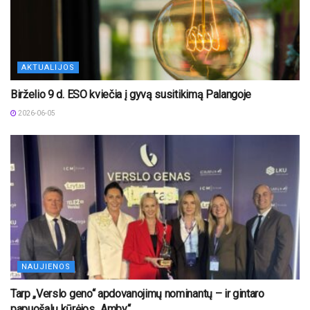
AKTUALIJOS
Birželio 9 d. ESO kviečia į gyvą susitikimą Palangoje
2026-06-05
NAUJIENOS
Tarp „Verslo geno“ apdovanojimų nominantų – ir gintaro
papuošalų kūrėjos „Amby“