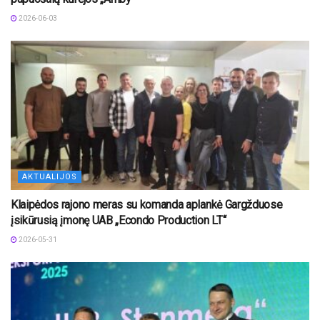
2026-06-03
AKTUALIJOS
Klaipėdos rajono meras su komanda aplankė Gargžduose
įsikūrusią įmonę UAB „Econdo Production LT“
2026-05-31