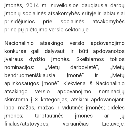
įmonės, 2014 m. nuveikusios daugiausia darbų
įmonių socialinės atsakomybės srityje ir labiausiai
prisidėjusios prie socialinės atsakomybės
principų plėtojimo verslo sektoriuje.
Nacionalinio atsakingo verslo apdovanojimo
konkurse gali dalyvauti ir būti apdovanotos
įvairaus dydžio įmonės. Skelbiamos tokios
nominacijos: ,,Metų darbovietė“, ,,Metų
bendruomeniškiausia įmonė“ ir ,,Metų
aplinkosaugos įmonė“. Kiekviena iš Nacionalinio
atsakingo verslo apdovanojimo nominacijų
skirstoma į 3 kategorijas, atskirai apdovanojant:
labai mažas, mažas ir vidutinės įmonės; dideles
įmones; tarptautinės įmones ar jų
filialus/atstovybes, veikiančias Lietuvoje.