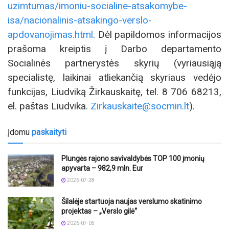
uzimtumas/imoniu-socialine-atsakomybe-
isa/nacionalinis-atsakingo-verslo-
apdovanojimas.html
. Dėl papildomos informacijos
prašoma kreiptis į Darbo departamento
Socialinės partnerystės skyrių (vyriausiąją
specialistę, laikinai atliekančią skyriaus vedėjo
funkcijas, Liudviką Žirkauskaitę, tel. 8 706 68213,
el. paštas Liudvika.
Zirkauskaite@socmin.lt
).
Įdomu
paskaityti
Plungės rajono savivaldybės TOP 100 įmonių
apyvarta – 982,9 mln. Eur
2026-07-28
Šilalėje startuoja naujas verslumo skatinimo
projektas – „Verslo gilė“
2026-07-05