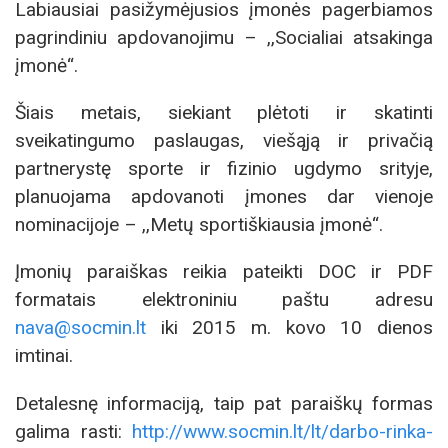
Labiausiai pasižymėjusios įmonės pagerbiamos
pagrindiniu apdovanojimu – ,,Socialiai atsakinga
įmonė“.
Šiais metais, siekiant plėtoti ir skatinti
sveikatingumo paslaugas, viešąją ir privačią
partnerystę sporte ir fizinio ugdymo srityje,
planuojama apdovanoti įmones dar vienoje
nominacijoje – ,,Metų sportiškiausia įmonė“.
Įmonių paraiškas reikia pateikti DOC ir PDF
formatais elektroniniu paštu adresu
nava@socmin.lt
iki 2015 m. kovo 10 dienos
imtinai.
Detalesnę informaciją, taip pat paraiškų formas
galima rasti:
http://www.socmin.lt/lt/darbo-rinka-