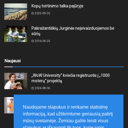
Kopų tvirtinimo talka pajūryje
2025-09-26
Pakražantiškių Jurginės neįsivaizduojamos be
sūrių
2016-04-26
Naujausi
„WoW University“ kviečia registruotis į „1000
moterų“ projektą
2026-08-06
Tauragės rajono savivaldybė finansuos
neformaliojo mokinių sportinio ugdymo programas
Naudojame slapukus ir renkame statistinę
2026-08-06
informaciją, kad užtikrintume geriausią patirtį
mūsų svetainėje. Žemiau galite leisti visus
slapukus ar išsaugoti tik tuos, kurie jums