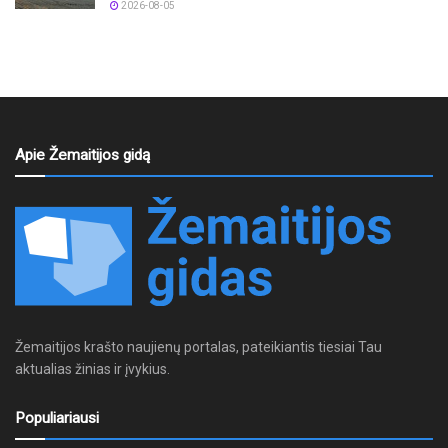
2026-08-05
Apie Žemaitijos gidą
Žemaitijos krašto naujienų portalas, pateikiantis tiesiai Tau
aktualias žinias ir įvykius.
Populiariausi