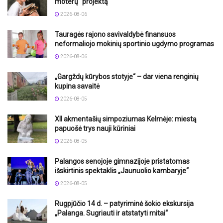
moterų“ projektą
2026-08-06
Tauragės rajono savivaldybė finansuos
neformaliojo mokinių sportinio ugdymo programas
2026-08-06
„Gargždų kūrybos stotyje“ – dar viena renginių
kupina savaitė
2026-08-05
XII akmentašių simpoziumas Kelmėje: miestą
papuošė trys nauji kūriniai
2026-08-05
Palangos senojoje gimnazijoje pristatomas
išskirtinis spektaklis „Jaunuolio kambaryje“
2026-08-05
Rugpjūčio 14 d. – patyriminė šokio ekskursija
„Palanga. Sugriauti ir atstatyti mitai“