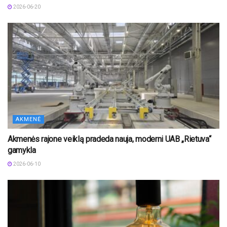
2026-06-20
AKMENĖ
Akmenės rajone veiklą pradeda nauja, moderni UAB „Rietuva“
gamykla
2026-06-10