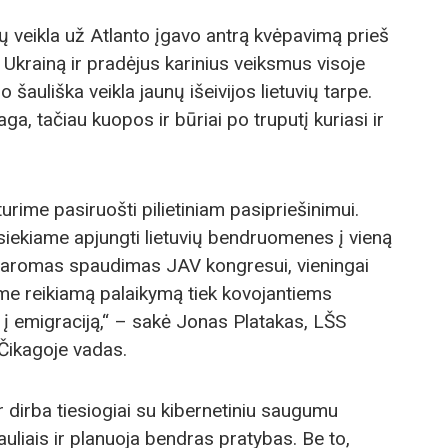
ų veikla už Atlanto įgavo antrą kvėpavimą prieš
 Ukrainą ir pradėjus karinius veiksmus visoje
šauliška veikla jaunų išeivijos lietuvių tarpe.
a, tačiau kuopos ir būriai po truputį kuriasi ir
rime pasiruošti pilietiniam pasipriešinimui.
 siekiame apjungti lietuvių bendruomenes į vieną
ų daromas spaudimas JAV kongresui, vieningai
e reikiamą palaikymą tiek kovojantiems
 į emigraciją,“ – sakė Jonas Platakas, LŠS
Čikagoje vadas.
 dirba tiesiogiai su kibernetiniu saugumu
liais ir planuoja bendras pratybas. Be to,