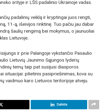
sko srityje ir LŠS padalinio Ukrainoje vadas.
iančių padalinių veiklą ir kryptingai juos rengti,
ną, 11-ą, išeivijos rinktinę. Tuo pačiu jau dabar
 bendrą šaulių rengimą bei mokymus, o jaunuoliai
klas Lietuvoje.
isijungs ir prie Palangoje vykstančio Pasaulio
ulio Lietuvių Jaunimo Sąjungos lyderių
ndinių temų taip pat susijusi diasporos
i situacijai: pilietinis pasipriešinimas, kova su
uvių vaidmuo karo Lietuvos teritorijoje atveju.
Dalintis