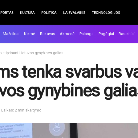
SPORTAS
KULTŪRA
POLITIKA
LAISVALAIKIS
TECHNOLOGIJOS
Mažeikiai
Kelmė
Rietavas
Akmenė
Palanga
Pagėgiai
Raseiniai
 stiprinant Lietuvos gynybines galias
iams tenka svarbus 
uvos gynybines galia
Laikas: 2 min skaitymo