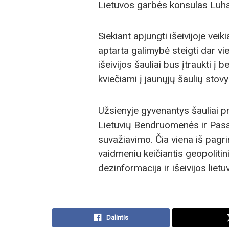
Lietuvos garbės konsulas Luhan
Siekiant apjungti išeivijoje veik
aptarta galimybė steigti dar vie
išeivijos šauliai bus įtraukti į
kviečiami į jaunųjų šaulių stovy
Užsienyje gyvenantys šauliai pr
Lietuvių Bendruomenės ir Pasa
suvažiavimo. Čia viena iš pagri
vaidmeniu keičiantis geopolitinia
dezinformacija ir išeivijos liet
Dalintis