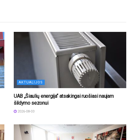
AKTUALIJOS
UAB „Šiaulių energija“ atsakingai ruošiasi naujam
šildymo sezonui
2026-08-03