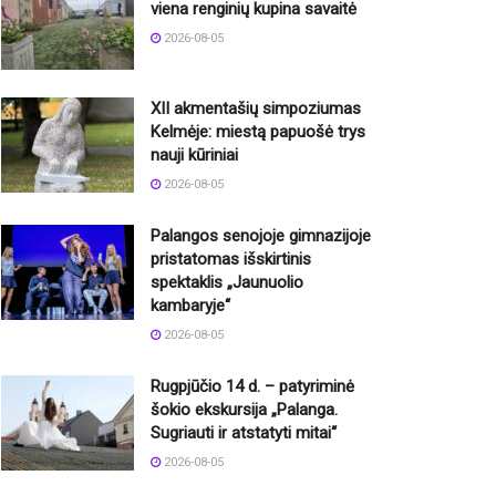
viena renginių kupina savaitė
2026-08-05
XII akmentašių simpoziumas
Kelmėje: miestą papuošė trys
nauji kūriniai
2026-08-05
Palangos senojoje gimnazijoje
pristatomas išskirtinis
spektaklis „Jaunuolio
kambaryje“
2026-08-05
Rugpjūčio 14 d. – patyriminė
šokio ekskursija „Palanga.
Sugriauti ir atstatyti mitai“
2026-08-05