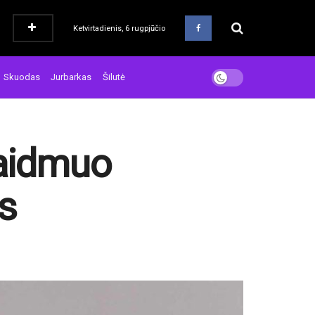
Ketvirtadienis, 6 rugpjūčio
Skuodas
Jurbarkas
Šilutė
vaidmuo
s