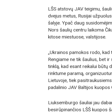
LŠS atstovų JAV teigimu, šauli
dvejus metus, Rusijai užpuolus
šalyje. Ypač daug susidomėjimo 
Nors šaulių centru laikoma Čikag
kitose miestuose, valstijose.
„Ukrainos pamokos rodo, kad tu
Rengiame ne tik šaulius, bet ir
tinklą, kad esant reikalui būt
rinktume paramą, organizuotum
Lietuvoje, tiek pasitraukusiems
padalinio JAV Baltijos kuopos 
Liuksemburgo šauliai jau dabar
besirūpinančios LŠŠ kuopos šau