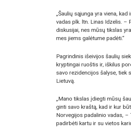
„Šaulių sąjunga yra viena, kad
vadas plk. ltn. Linas Idzelis. –
diskusijai, nes mūsų tikslas yra 
mes jiems galėtume padėti.“
Pagrindinis išeivijos šaulių sie
kryptingai ruoštis ir, iškilus por
savo rezidencijos šalyse, tiek 
Lietuvą.
„Mano tikslas įdiegti mūsų šau
ginti savo kraštą, kad ir kur 
Norvegijos padalinio vadas, – 
padirbėti kartu ir su vietos ka