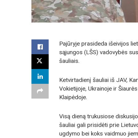
Pajūryje prasideda išeivijos lie
sąjungos (LŠS) vadovybės susit
šauliais.
Ketvirtadienį šauliai iš JAV, K
Vokietijoje, Ukrainoje ir Šiaurės
Klaipėdoje.
Visą dieną trukusiose diskusij
šauliai gali prisidėti prie Lietu
ugdymo bei koks vaidmuo jiems 