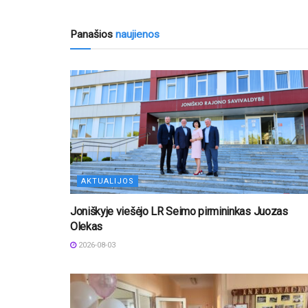
Panašios
naujienos
AKTUALIJOS
Joniškyje viešėjo LR Seimo pirmininkas Juozas
Olekas
2026-08-03