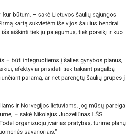
 ir kur būtum, – sakė Lietuvos šaulių sąjungos
 Pirmą kartą sukvietėm išeivijos šaulius bendrai
išsiaiškinti tiek jų pajėgumus, tiek poreikį ir kuo
kis – būti integruotiems į šalies gynybos planus,
eikiui, efektyviai prisidėti tiek teikiant pagalbą
siunčiant paramą, ar net parengtų šaulių grupes į
liams ir Norvegijos lietuviams, jog mūsų pareiga
būtume, – sakė Nikolajus Juozeliūnas LŠS
Todėl organizuoju įvairias pratybas, turime planų
riuomenės savanoriais.“