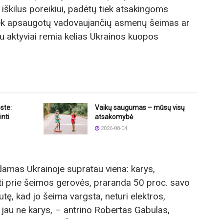
, iškilus poreikiui, padėtų tiek atsakingoms
, tiek apsaugotų vadovaujančių asmenų šeimas ar
 aktyviai remia kelias Ukrainos kuopos
ste:
Vaikų saugumas – mūsų visų
nti
atsakomybė
2026-08-04
mas Ukrainoje supratau viena: karys,
ti prie šeimos gerovės, praranda 50 proc. savo
tę, kad jo šeima vargsta, neturi elektros,
 jau ne karys, – antrino Robertas Gabulas,