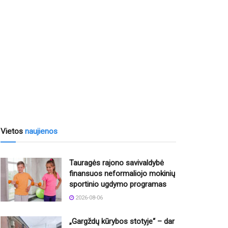
Vietos
naujienos
Tauragės rajono savivaldybė
finansuos neformaliojo mokinių
sportinio ugdymo programas
2026-08-06
„Gargždų kūrybos stotyje“ – dar