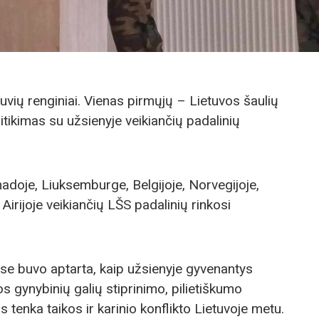
tuvių renginiai. Vienas pirmųjų – Lietuvos šaulių
ikimas su užsienyje veikiančių padalinių
anadoje, Liuksemburge, Belgijoje, Norvegijoje,
 Airijoje veikiančių LŠS padalinių rinkosi
ose buvo aptarta, kaip užsienyje gyvenantys
vos gynybinių galių stiprinimo, pilietiškumo
tenka taikos ir karinio konflikto Lietuvoje metu.