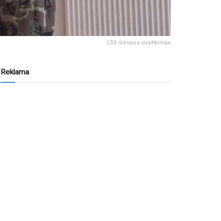
LŠS išeivijos susitikimas
Reklama