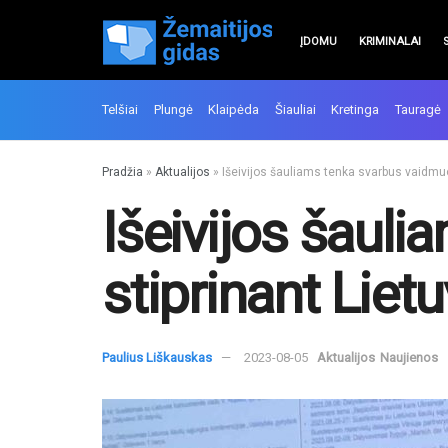
ĮDOMU
KRIMINALAI
Telšiai
Plungė
Klaipėda
Šiauliai
Kretinga
Tauragė
Pradžia
»
Aktualijos
»
Išeivijos šauliams tenka svarbus vaidmuo
Išeivijos šaul
stiprinant Liet
Paulius Liškauskas
2023-08-05
Aktualijos
Naujienos