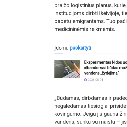
braižo logistinius planus, kurie
institucijoms dirbti išeivijoje
padėtų emigrantams. Tuo pačiu
medicininėmis reikmėmis.
Įdomu
paskaityti
Eksperimentas Nidos uo
išbandomas būdas maži
vandens „žydėjimą“
2026-08-04
„Būdamas, dirbdamas ir padėda
negalėdamas tiesiogiai prisidė
kovingumo. Jeigu jis gauna žinu
vandens, sunku su maistu – jis