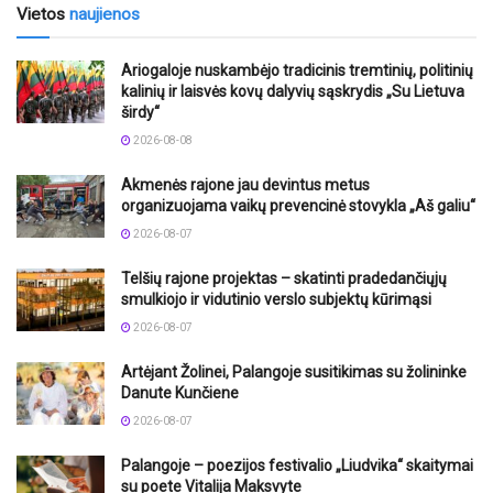
Vietos
naujienos
Ariogaloje nuskambėjo tradicinis tremtinių, politinių
kalinių ir laisvės kovų dalyvių sąskrydis „Su Lietuva
širdy“
2026-08-08
Akmenės rajone jau devintus metus
organizuojama vaikų prevencinė stovykla „Aš galiu“
2026-08-07
Telšių rajone projektas – skatinti pradedančiųjų
smulkiojo ir vidutinio verslo subjektų kūrimąsi
2026-08-07
Artėjant Žolinei, Palangoje susitikimas su žolininke
Danute Kunčiene
2026-08-07
Palangoje – poezijos festivalio „Liudvika“ skaitymai
su poete Vitalija Maksvyte