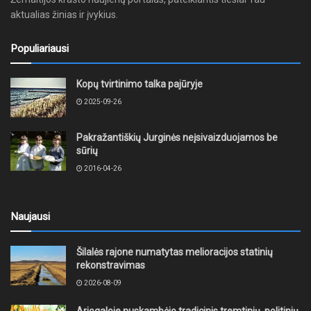
aktualias žinias ir įvykius.
Populiariausi
Kopų tvirtinimo talka pajūryje
2025-09-26
Pakražantiškių Jurginės neįsivaizduojamos be
sūrių
2016-04-26
Naujausi
Šilalės rajone numatytas melioracijos statinių
rekonstravimas
2026-08-09
Ariogaloje nuskambėjo tradicinis tremtinių, politinių