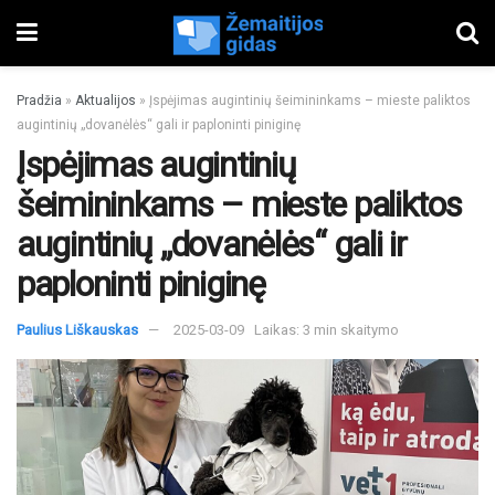
Pradžia
»
Aktualijos
»
Įspėjimas augintinių šeimininkams – mieste paliktos
augintinių „dovanėlės“ gali ir paploninti piniginę
Įspėjimas augintinių
šeimininkams – mieste paliktos
augintinių „dovanėlės“ gali ir
paploninti piniginę
Paulius Liškauskas
2025-03-09
Laikas: 3 min skaitymo