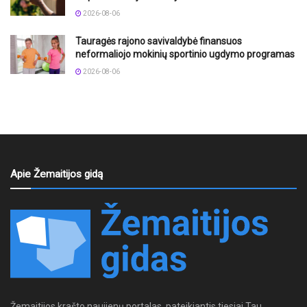
2026-08-06
Tauragės rajono savivaldybė finansuos
neformaliojo mokinių sportinio ugdymo programas
2026-08-06
Apie Žemaitijos gidą
Žemaitijos krašto naujienų portalas, pateikiantis tiesiai Tau