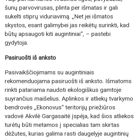
šunų parvovirusas, plinta per išmatas ir gali
sukelti stiprų viduriavimą. „Net jei išmatos
skystos, esant galimybei jas reikėtų surinkti, kad
būtų apsaugoti kiti augintiniai“, – pastebi
gydytoja.
Pasiruošti iš anksto
Pasivaikščiojimams su augintiniais
rekomenduojama pasiruošti iš anksto. Išmatoms
rinkti patariama naudoti ekologiškus gamtoje
suyrančius maišelius. Aplinkos ir atliekų tvarkymo
bendrovės „Ekonovus“ teritorijų priežiūros
vadovė Akvilė Gargasaitė įspėja, kad šios atliekos
turėtų būti metamos į specialias tam skirtas
dėžutes, kurias galima rasti daugelyje augintinių