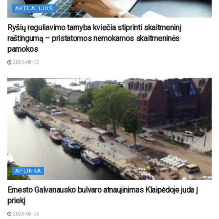
AKTUALIJOS
Ryšių reguliavimo tarnyba kviečia stiprinti skaitmeninį
raštingumą – pristatomos nemokamos skaitmeninės
pamokos
2026-08-06
APLINKA
Ernesto Galvanausko bulvaro atnaujinimas Klaipėdoje juda į
priekį
2026-08-06