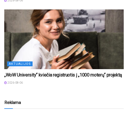
2026-08-06
AKTUALIJOS
„WoW University“ kviečia registruotis į „1000 moterų“ projektą
2026-08-06
Reklama