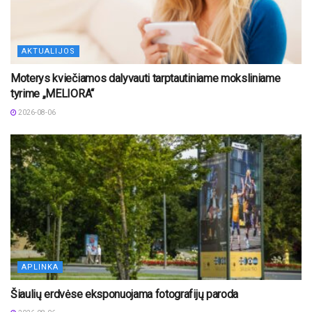
AKTUALIJOS
Moterys kviečiamos dalyvauti tarptautiniame moksliniame
tyrime „MELIORA“
2026-08-06
APLINKA
Šiaulių erdvėse eksponuojama fotografijų paroda