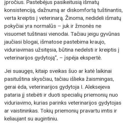
įpročius. Pastebėjus pasikeitusią išmatų
konsistenciją, dažnumą ar diskomfortą tuštinantis,
verta kreiptis į veterinarą. Žinoma, nedideli išmatų
pokyčiai yra normalūs – juk ir žmonės ne
visuomet tuštinasi vienodai. Tačiau jeigu gyvūnas
jaučiasi blogai, išmatose pastebima kraujo,
viduriavimas užsitęsia, būtina nedelsti ir kreiptis į
veterinarijos gydytoją“, – įspėja ekspertė.
Jei suaugęs, kitaip sveikas šuo ar katė laikinai
pasituština skysčiau, tačiau išlieka žaismingas,
gerai ėda, veterinarijos gydytoja I. Aleksejeva
pataria jį stebėti ir duoti specialių priemonių nuo
viduriavimo, kurias parinks veterinarijos gydytojas
ar vaistininkas. Tokių priemonių pravartu imtis ir
keliaujant su augintiniu.