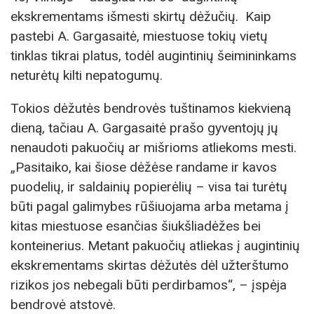
ekskrementams išmesti skirtų dėžučių. Kaip
pastebi A. Gargasaitė, miestuose tokių vietų
tinklas tikrai platus, todėl augintinių šeimininkams
neturėtų kilti nepatogumų.
Tokios dėžutės bendrovės tuštinamos kiekvieną
dieną, tačiau A. Gargasaitė prašo gyventojų jų
nenaudoti pakuočių ar mišrioms atliekoms mesti.
„Pasitaiko, kai šiose dėžėse randame ir kavos
puodelių, ir saldainių popierėlių – visa tai turėtų
būti pagal galimybes rūšiuojama arba metama į
kitas miestuose esančias šiukšliadėžes bei
konteinerius. Metant pakuočių atliekas į augintinių
ekskrementams skirtas dėžutės dėl užterštumo
rizikos jos nebegali būti perdirbamos“, – įspėja
bendrovė atstovė.