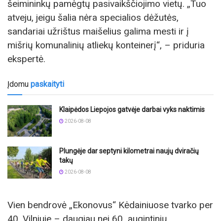
šeimininkų pamėgtų pasivaikščiojimo vietų. „Tuo
atveju, jeigu šalia nėra specialios dėžutės,
sandariai užrištus maišelius galima mesti ir į
mišrių komunalinių atliekų konteinerį“, – priduria
ekspertė.
Įdomu
paskaityti
Klaipėdos Liepojos gatvėje darbai vyks naktimis
2026-08-08
Plungėje dar septyni kilometrai naujų dviračių
takų
2026-08-08
Vien bendrovė „Ekonovus“ Kėdainiuose tvarko per
40, Vilniuje – daugiau nei 60 augintinių