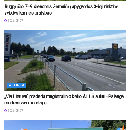
Rugpjūčio 7–9 dienomis Žemaičių apygardos 3-ioji rinktinė
vykdys karines pratybas
2026-08-07
APLINKA
„Via Lietuva“ pradeda magistralinio kelio A11 Šiauliai–Palanga
modernizavimo etapą
2026-08-07