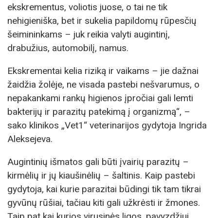
ekskrementus, voliotis juose, o tai ne tik
nehigieniška, bet ir sukelia papildomų rūpesčių
šeimininkams – juk reikia valyti augintinį,
drabužius, automobilį, namus.
Ekskrementai kelia riziką ir vaikams – jie dažnai
žaidžia žolėje, ne visada pastebi nešvarumus, o
nepakankami rankų higienos įpročiai gali lemti
bakterijų ir parazitų patekimą į organizmą“, –
sako klinikos „Vet1“ veterinarijos gydytoja Ingrida
Aleksejeva.
Augintinių išmatos gali būti įvairių parazitų –
kirmėlių ir jų kiaušinėlių – šaltinis. Kaip pastebi
gydytoja, kai kurie parazitai būdingi tik tam tikrai
gyvūnų rūšiai, tačiau kiti gali užkrėsti ir žmones.
Taip pat kai kurios virusinės ligos, pavyzdžiui,