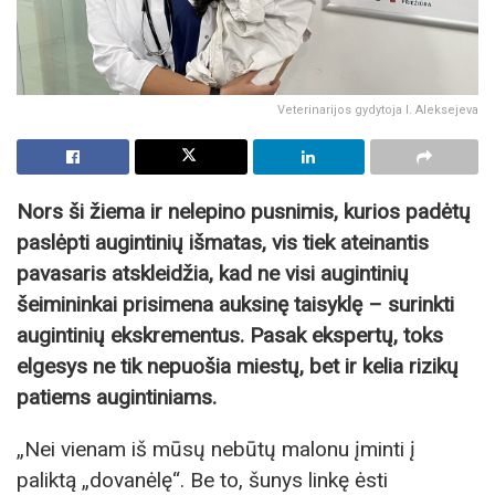
Veterinarijos gydytoja I. Aleksejeva
Nors ši žiema ir nelepino pusnimis, kurios padėtų
paslėpti augintinių išmatas, vis tiek ateinantis
pavasaris atskleidžia, kad ne visi augintinių
šeimininkai prisimena auksinę taisyklę – surinkti
augintinių ekskrementus. Pasak ekspertų, toks
elgesys ne tik nepuošia miestų, bet ir kelia rizikų
patiems augintiniams.
„Nei vienam iš mūsų nebūtų malonu įminti į
paliktą „dovanėlę“. Be to, šunys linkę ėsti