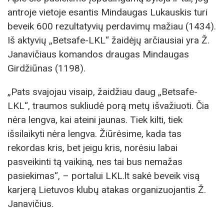
antroje vietoje esantis Mindaugas Lukauskis turi
beveik 600 rezultatyvių perdavimų mažiau (1434).
Iš aktyvių „Betsafe-LKL“ žaidėjų arčiausiai yra Ž.
Janavičiaus komandos draugas Mindaugas
Girdžiūnas (1198).
„Pats svajojau visaip, žaidžiau daug „Betsafe-
LKL“, traumos sukliudė porą metų išvažiuoti. Čia
nėra lengva, kai ateini jaunas. Tiek kilti, tiek
išsilaikyti nėra lengva. Žiūrėsime, kada tas
rekordas kris, bet jeigu kris, norėsiu labai
pasveikinti tą vaikiną, nes tai bus nemažas
pasiekimas“, – portalui LKL.lt sakė beveik visą
karjerą Lietuvos klubų atakas organizuojantis Ž.
Janavičius.