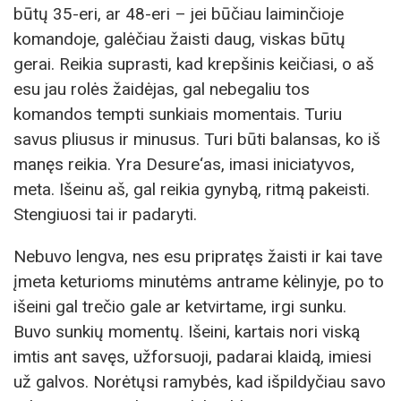
būtų 35-eri, ar 48-eri – jei būčiau laiminčioje
komandoje, galėčiau žaisti daug, viskas būtų
gerai. Reikia suprasti, kad krepšinis keičiasi, o aš
esu jau rolės žaidėjas, gal nebegaliu tos
komandos tempti sunkiais momentais. Turiu
savus pliusus ir minusus. Turi būti balansas, ko iš
manęs reikia. Yra Desure‘as, imasi iniciatyvos,
meta. Išeinu aš, gal reikia gynybą, ritmą pakeisti.
Stengiuosi tai ir padaryti.
Nebuvo lengva, nes esu pripratęs žaisti ir kai tave
įmeta keturioms minutėms antrame kėlinyje, po to
išeini gal trečio gale ar ketvirtame, irgi sunku.
Buvo sunkių momentų. Išeini, kartais nori viską
imtis ant savęs, užforsuoji, padarai klaidą, imiesi
už galvos. Norėtųsi ramybės, kad išpildyčiau savo