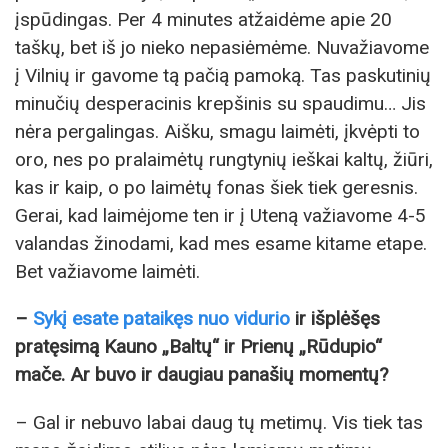
įspūdingas. Per 4 minutes atžaidėme apie 20
taškų, bet iš jo nieko nepasiėmėme. Nuvažiavome
į Vilnių ir gavome tą pačią pamoką. Tas paskutinių
minučių desperacinis krepšinis su spaudimu… Jis
nėra pergalingas. Aišku, smagu laimėti, įkvėpti to
oro, nes po pralaimėtų rungtynių ieškai kaltų, žiūri,
kas ir kaip, o po laimėtų fonas šiek tiek geresnis.
Gerai, kad laimėjome ten ir į Uteną važiavome 4-5
valandas žinodami, kad mes esame kitame etape.
Bet važiavome laimėti.
–
Sykį esate pataikęs nuo vidurio
ir išplėšęs
pratęsimą Kauno „Baltų“ ir Prienų „Rūdupio“
mače. Ar buvo ir daugiau panašių momentų?
– Gal ir nebuvo labai daug tų metimų. Vis tiek tas