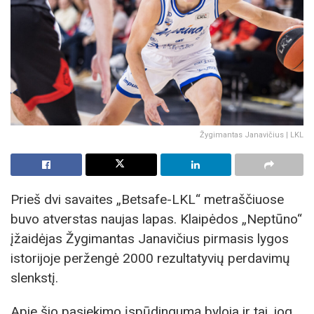
Žygimantas Janavičius | LKL
Prieš dvi savaites „Betsafe-LKL“ metraščiuose
buvo atverstas naujas lapas. Klaipėdos „Neptūno“
įžaidėjas Žygimantas Janavičius pirmasis lygos
istorijoje peržengė 2000 rezultatyvių perdavimų
slenkstį.
Apie šio pasiekimo įspūdingumą byloja ir tai, jog