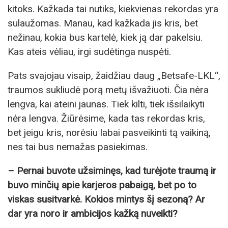
kitoks. Kažkada tai nutiks, kiekvienas rekordas yra
sulaužomas. Manau, kad kažkada jis kris, bet
nežinau, kokia bus kartelė, kiek ją dar pakelsiu.
Kas ateis vėliau, irgi sudėtinga nuspėti.
Pats svajojau visaip, žaidžiau daug „Betsafe-LKL“,
traumos sukliudė porą metų išvažiuoti. Čia nėra
lengva, kai ateini jaunas. Tiek kilti, tiek išsilaikyti
nėra lengva. Žiūrėsime, kada tas rekordas kris,
bet jeigu kris, norėsiu labai pasveikinti tą vaikiną,
nes tai bus nemažas pasiekimas.
– Pernai buvote užsiminęs, kad turėjote traumą ir
buvo minčių apie karjeros pabaigą, bet po to
viskas susitvarkė. Kokios mintys šį sezoną? Ar
dar yra noro ir ambicijos kažką nuveikti?