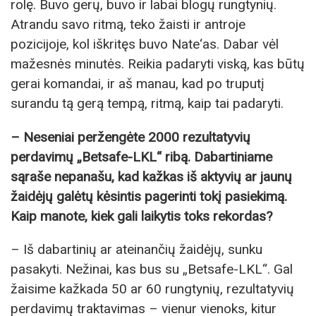
rolę. Buvo gerų, buvo ir labai blogų rungtynių.
Atrandu savo ritmą, teko žaisti ir antroje
pozicijoje, kol iškritęs buvo Nate‘as. Dabar vėl
mažesnės minutės. Reikia padaryti viską, kas būtų
gerai komandai, ir aš manau, kad po truputį
surandu tą gerą tempą, ritmą, kaip tai padaryti.
– Neseniai peržengėte 2000 rezultatyvių
perdavimų „Betsafe-LKL“ ribą. Dabartiniame
sąraše nepanašu, kad kažkas iš aktyvių ar jaunų
žaidėjų galėtų kėsintis pagerinti tokį pasiekimą.
Kaip manote, kiek gali laikytis toks rekordas?
– Iš dabartinių ar ateinančių žaidėjų, sunku
pasakyti. Nežinai, kas bus su „Betsafe-LKL“. Gal
žaisime kažkada 50 ar 60 rungtynių, rezultatyvių
perdavimų traktavimas – vienur vienoks, kitur