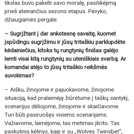
tikslas buvo pakelti savo moralę, pasitikėjimą
prieš ateinančius sezono etapus. Pavyko,
džiaugiamės pergale.
– Sugrįžtant į dar ankstesnę savaitę, kuomet
įspūdingu sugrįžimu ir jūsų tritaškiu parklupdėte
kėdainiečius, kitoks tų rungtynių finišas galėjo
lemti visai kitą rungtynių su uteniškiais svarbą. Ar
komandai atėjo to jūsų tritaškio reikšmės
suvokimas?
– Aišku, žinojome ir pajuokavome, žinojome
situaciją, kad pralaimėję žiūrėtume į taškų santykį,
scenarijus dėliojome, žinojome ir skaičiavome.
Turi būti pasiruošęs visiems scenarijams.
Važiavome, laimėjome, tas metimas įkrito. Tas
paskutinis kėlinys, kaip ir su „Wolves Twinsbet“,