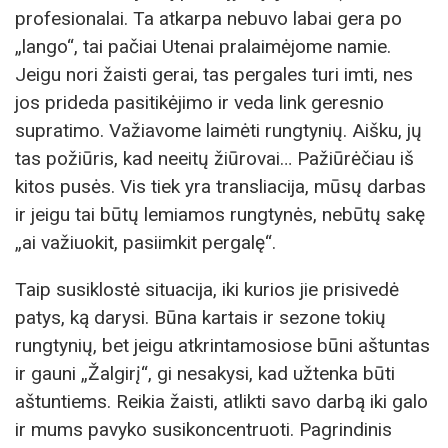
profesionalai. Ta atkarpa nebuvo labai gera po
„lango“, tai pačiai Utenai pralaimėjome namie.
Jeigu nori žaisti gerai, tas pergales turi imti, nes
jos prideda pasitikėjimo ir veda link geresnio
supratimo. Važiavome laimėti rungtynių. Aišku, jų
tas požiūris, kad neeitų žiūrovai… Pažiūrėčiau iš
kitos pusės. Vis tiek yra transliacija, mūsų darbas
ir jeigu tai būtų lemiamos rungtynės, nebūtų sakę
„ai važiuokit, pasiimkit pergalę“.
Taip susiklostė situacija, iki kurios jie prisivedė
patys, ką darysi. Būna kartais ir sezone tokių
rungtynių, bet jeigu atkrintamosiose būni aštuntas
ir gauni „Žalgirį“, gi nesakysi, kad užtenka būti
aštuntiems. Reikia žaisti, atlikti savo darbą iki galo
ir mums pavyko susikoncentruoti. Pagrindinis