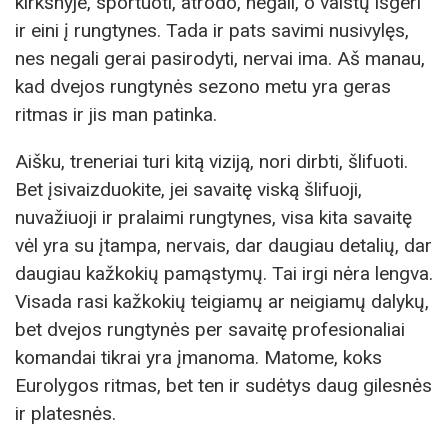
kirkšnyje, sportuoti, atrodo, negali, o vaistų išgeri
ir eini į rungtynes. Tada ir pats savimi nusivylęs,
nes negali gerai pasirodyti, nervai ima. Aš manau,
kad dvejos rungtynės sezono metu yra geras
ritmas ir jis man patinka.
Aišku, treneriai turi kitą viziją, nori dirbti, šlifuoti.
Bet įsivaizduokite, jei savaitę viską šlifuoji,
nuvažiuoji ir pralaimi rungtynes, visa kita savaitę
vėl yra su įtampa, nervais, dar daugiau detalių, dar
daugiau kažkokių pamąstymų. Tai irgi nėra lengva.
Visada rasi kažkokių teigiamų ar neigiamų dalykų,
bet dvejos rungtynės per savaitę profesionaliai
komandai tikrai yra įmanoma. Matome, koks
Eurolygos ritmas, bet ten ir sudėtys daug gilesnės
ir platesnės.