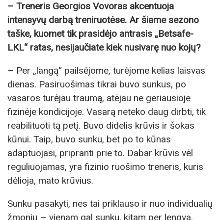
– Treneris Georgios Vovoras akcentuoja
intensyvų darbą treniruotėse. Ar šiame sezono
taške, kuomet tik prasidėjo antrasis „Betsafe-
LKL“ ratas, nesijaučiate kiek nusivarę nuo kojų?
– Per „langą“ pailsėjome, turėjome kelias laisvas
dienas. Pasiruošimas tikrai buvo sunkus, po
vasaros turėjau traumą, atėjau ne geriausioje
fizinėje kondicijoje. Vasarą neteko daug dirbti, tik
reabilituoti tą petį. Buvo didelis krūvis ir šokas
kūnui. Taip, buvo sunku, bet po to kūnas
adaptuojasi, pripranti prie to. Dabar krūvis vėl
reguliuojamas, yra fizinio ruošimo treneris, kuris
dėlioja, mato krūvius.
Sunku pasakyti, nes tai priklauso ir nuo individualių
žmonių – vienam gal sunku, kitam per lengva.