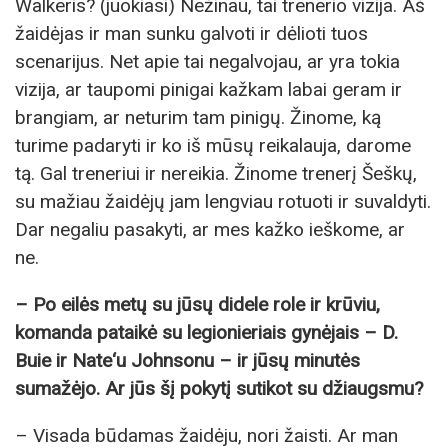
Walkeris? (juokiasi) Nežinau, tai trenerio vizija. Aš
žaidėjas ir man sunku galvoti ir dėlioti tuos
scenarijus. Net apie tai negalvojau, ar yra tokia
vizija, ar taupomi pinigai kažkam labai geram ir
brangiam, ar neturim tam pinigų. Žinome, ką
turime padaryti ir ko iš mūsų reikalauja, darome
tą. Gal treneriui ir nereikia. Žinome trenerį Šeškų,
su mažiau žaidėjų jam lengviau rotuoti ir suvaldyti.
Dar negaliu pasakyti, ar mes kažko ieškome, ar
ne.
– Po eilės metų su jūsų didele role ir krūviu,
komanda pataikė su legionieriais gynėjais – D.
Buie ir Nate‘u Johnsonu – ir jūsų minutės
sumažėjo. Ar jūs šį pokytį sutikot su džiaugsmu?
– Visada būdamas žaidėju, nori žaisti. Ar man