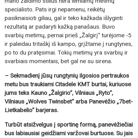
mano žaidimo stilius nėra lemiamų metimų
specialisto. Pats irgi nepamenu, reikėtų
pasiknaisioti giliau, gal ir teko kažkada išlyginti
rezultatą ar padaryti kažką panašaus. Buvo
svarbių metimų, pernai prieš „Žalgirį“ turėjome -5
ir paleidau tritaškį iš kampo, grįžtame į rungtynes,
po to du pratęsimai. Tokių metimų yra svarbių ir
svarbiais momentais, bet gal ne su sirena.
– Sekmadienį jūsų rungtynių ilgosios pertraukos
metu bus traukiami Citadele KMT burtai, kuriuose
jums teks Kauno „Žalgirio“, Vilniaus „Ryto“,
Vilniaus „Wolves Twinsbet“ arba Panevėžio „7bet-
Lietkabelio“ barjeras.
Turbūt atsižvelgus į sportinę formą, panevėžiečiai
bus labiausiai geidžiami varžovai burtuose. Su jais