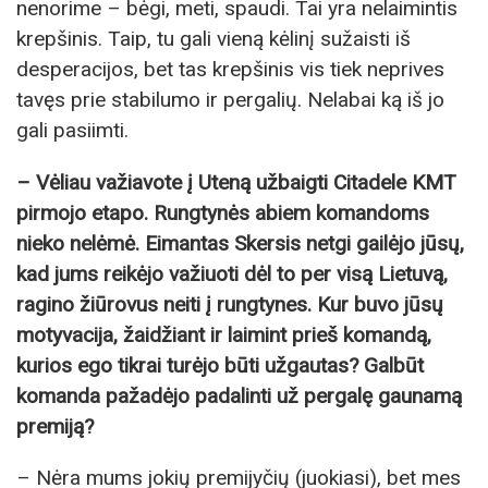
nenorime – bėgi, meti, spaudi. Tai yra nelaimintis
krepšinis. Taip, tu gali vieną kėlinį sužaisti iš
desperacijos, bet tas krepšinis vis tiek neprives
tavęs prie stabilumo ir pergalių. Nelabai ką iš jo
gali pasiimti.
– Vėliau važiavote į Uteną užbaigti Citadele KMT
pirmojo etapo. Rungtynės abiem komandoms
nieko nelėmė. Eimantas Skersis netgi gailėjo jūsų,
kad jums reikėjo važiuoti dėl to per visą Lietuvą,
ragino žiūrovus neiti į rungtynes. Kur buvo jūsų
motyvacija, žaidžiant ir laimint prieš komandą,
kurios ego tikrai turėjo būti užgautas? Galbūt
komanda pažadėjo padalinti už pergalę gaunamą
premiją?
– Nėra mums jokių premijyčių (juokiasi), bet mes