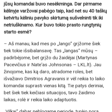
jūsų komandai buvo nesėkminga. Dar pirmame
kėlinyje varžovai pabėgo taip, kad net su 40 taškų
ketvirtu kėliniu pavyko skirtumą sušvelninti tik iki
netriuškinamo. Kur buvo tokio prasto rungtynių
starto esmė?
– Aš manau, kad mes po „lango“ grįžome šiek
tiek tokie išsibalansavę. Tas „langas“ mūsų –
padirbėjome, bet grįžo du žaidėjai (Martynas
Pacevičius ir Nate‘as Johnsonas – LKL.lt). Jau
žinojome, kas ką daro, atradome roles, bet
išvažiavo Dimitrios Agravanis ir vėl reikia to laiko
komandai suprasti vienas kitą. Tie patys deriniai,
bet šiek tiek keičiasi situacijos, tavo žaidimo
laikas, rolė ir reikia laiko adaptuotis.
„Vilkai“ dabar neblogame periode, turėjo porą