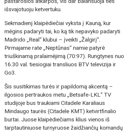
pastarosios atkarpos, vis dar balansuoja ties
išsvajotuoju ketvertuku.
Sekmadienį klaipėdiečiai vyksta į Kauną, kur
mėgins padaryti tai, ko ką tik nepavyko padaryti
Madrido „Real“ klubui – įveikti „Žalgirį“.
Pirmajame rate „Neptūnas“ namie patyrė
triuškinamą pralaimėjimą (70:97). Rungtynes nuo
16.30 val. tiesiogiai transliuos BTV televizija ir
Go3.
Šis susitikimas turės ir papildomą akcentą –
ilgosios pertraukos metu „Betsafe-LKL“ TV
studijoje bus traukiami Citadele Karaliaus
Mindaugo taurės (Citadele KMT) ketvirtfinalio
burtai. Juose klaipėdiečiams klius vienos iš
tarptautiniuose turnyruose žaidžiančių komandų