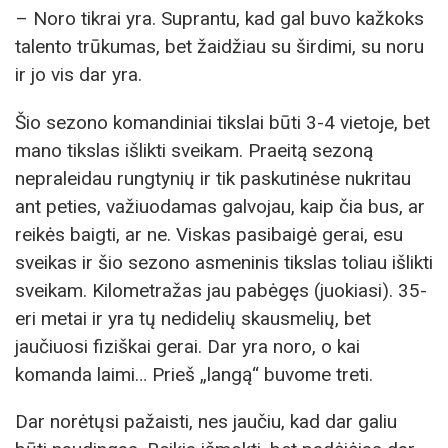
– Noro tikrai yra. Suprantu, kad gal buvo kažkoks
talento trūkumas, bet žaidžiau su širdimi, su noru
ir jo vis dar yra.
Šio sezono komandiniai tikslai būti 3-4 vietoje, bet
mano tikslas išlikti sveikam. Praeitą sezoną
nepraleidau rungtynių ir tik paskutinėse nukritau
ant peties, važiuodamas galvojau, kaip čia bus, ar
reikės baigti, ar ne. Viskas pasibaigė gerai, esu
sveikas ir šio sezono asmeninis tikslas toliau išlikti
sveikam. Kilometražas jau pabėgęs (juokiasi). 35-
eri metai ir yra tų nedidelių skausmelių, bet
jaučiuosi fiziškai gerai. Dar yra noro, o kai
komanda laimi… Prieš „langą“ buvome treti.
Dar norėtųsi pažaisti, nes jaučiu, kad dar galiu