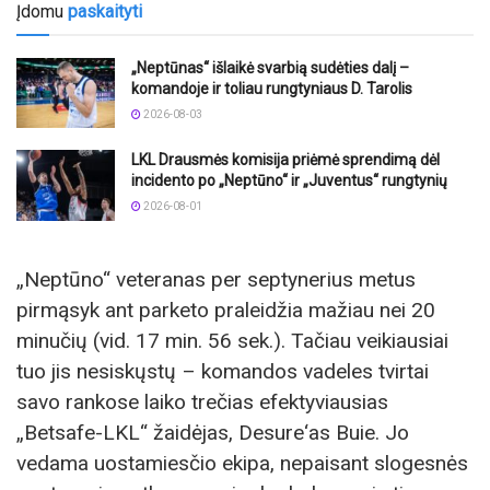
Įdomu
paskaityti
„Neptūnas“ išlaikė svarbią sudėties dalį –
komandoje ir toliau rungtyniaus D. Tarolis
2026-08-03
LKL Drausmės komisija priėmė sprendimą dėl
incidento po „Neptūno“ ir „Juventus“ rungtynių
2026-08-01
„Neptūno“ veteranas per septynerius metus
pirmąsyk ant parketo praleidžia mažiau nei 20
minučių (vid. 17 min. 56 sek.). Tačiau veikiausiai
tuo jis nesiskųstų – komandos vadeles tvirtai
savo rankose laiko trečias efektyviausias
„Betsafe-LKL“ žaidėjas, Desure‘as Buie. Jo
vedama uostamiesčio ekipa, nepaisant slogesnės