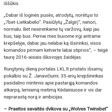
iššūkis.
„Dabar iš loginės pusės, atrodytų, norėtųsi to
„7bet-Lietkabelio“. Pasiūlytų „Žalgirį“, nenori,
normalu. Bet nesirenkame tų varžovų, kaip jau
bus, taip bus. Pernai mes buvome irgi antrame
krepšelyje, dabar jau nelabai ką išsirinksi, visos
komandos pirmam ketverte labai stiprios“, – teigė
taurę 2016-aisiais iškovojęs žaidėjas.
Rungtynių dieną portalas LKL.lt pristato išsamų
pokalbis su Ž. Janavičiumi. 35-erių krepšininkas
pasidalino mintimis apie pastarąją komandos
atkarpą, lemiamą metimą Kėdainiuose ir vis dar
neprarastą norą ir ambicijas.
– Praeitos savaitės dvikova su „Wolves Twinsbet“