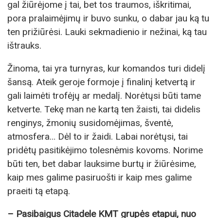
gal žiūrėjome į tai, bet tos traumos, iškritimai,
pora pralaimėjimų ir buvo sunku, o dabar jau ką tu
ten prižiūrėsi. Lauki sekmadienio ir nežinai, ką tau
ištrauks.
Žinoma, tai yra turnyras, kur komandos turi didelį
šansą. Ateik geroje formoje į finalinį ketvertą ir
gali laimėti trofėjų ar medalį. Norėtųsi būti tame
ketverte. Tekę man ne kartą ten žaisti, tai didelis
renginys, žmonių susidomėjimas, šventė,
atmosfera… Dėl to ir žaidi. Labai norėtųsi, tai
pridėtų pasitikėjimo tolesnėmis kovoms. Norime
būti ten, bet dabar lauksime burtų ir žiūrėsime,
kaip mes galime pasiruošti ir kaip mes galime
praeiti tą etapą.
– Pasibaigus Citadele KMT grupės etapui, nuo