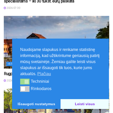
specialistams – iki 30 tūkst. eurų paskata
2026-07-30
Naudojame slapukus ir renkame statistinę
informaciją, kad užtikrintume geriausią patirtį
mūsų svetainėje. Žemiau galite leisti visus
ISTORIJA
slapukus ar išsaugoti tik tuos, kurie jums
Rugpjūčio 1-ąją uostamiestis minės 774-ąjį gimtadienį
aktualūs.
Plačiau
Techniniai
2026-07-30
Techniniai
Rinkodaros
Rinkodaros
Išsaugoti nustatymus
Leisti visus