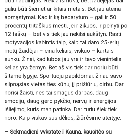
būti naudingas. Reikia išmokti, bet padėjėjas dar
galiu būti šiemet ar kitais metais. Bet jau ateina
apmąstymai. Kad ir ką bedarytum – gali ir 50
procentų tritaškius mesti, jei rizikuos, ir pelnyti po
12 taškų – bet vis tiek jau nekilsi aukštyn. Rasti
motyvacijos kabintis taip, kaip tai daro 25-erių
metų žaidėjai – eina keliais, viskuo – kartais
sunku. Žinai, kad lubos jau yra ir tavo vienintelis
kelias yra žemyn. Bet aš vis tiek dar noriu būti
šitame lygyje. Sportuoju papildomai, žinau savo
silpnąsias vietas ties kūnu, jį prižiūriu, dirbu. Dar
norisi žaisti, nes tai smagus darbas, daug
emocijų, daug gero pykčio, nervų ir energijos
išliejimo, kuris man patinka. Dar turiu šiek tiek
noro. Kaip viskas susidėlios, žiūrėsime ateityje.
– Sekmadienį vykstate į Kauną, kausitės su