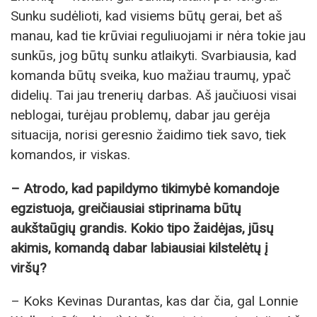
Sunku sudėlioti, kad visiems būtų gerai, bet aš
manau, kad tie krūviai reguliuojami ir nėra tokie jau
sunkūs, jog būtų sunku atlaikyti. Svarbiausia, kad
komanda būtų sveika, kuo mažiau traumų, ypač
didelių. Tai jau trenerių darbas. Aš jaučiuosi visai
neblogai, turėjau problemų, dabar jau gerėja
situacija, norisi geresnio žaidimo tiek savo, tiek
komandos, ir viskas.
– Atrodo, kad papildymo tikimybė komandoje
egzistuoja, greičiausiai stiprinama būtų
aukštaūgių grandis. Kokio tipo žaidėjas, jūsų
akimis, komandą dabar labiausiai kilstelėtų į
viršų?
– Koks Kevinas Durantas, kas dar čia, gal Lonnie