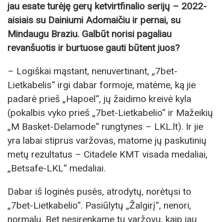
jau esate turėję gerų ketvirtfinalio serijų – 2022-
aisiais su Dainiumi Adomaičiu ir pernai, su
Mindaugu Braziu. Galbūt norisi pagaliau
revanšuotis ir burtuose gauti būtent juos?
– Logiškai mąstant, nenuvertinant, „7bet-
Lietkabelis“ irgi dabar formoje, matėme, ką jie
padarė prieš „Hapoel“, jų žaidimo kreivė kyla
(pokalbis vyko prieš „7bet-Lietkabelio“ ir Mažeikių
„M Basket-Delamode“ rungtynes – LKL.lt). Ir jie
yra labai stiprus varžovas, matome jų paskutinių
metų rezultatus – Citadele KMT visada medaliai,
„Betsafe-LKL“ medaliai.
Dabar iš loginės pusės, atrodytų, norėtųsi to
„7bet-Lietkabelio“. Pasiūlytų „Žalgirį“, nenori,
normalu. Bet nesirenkame tų varžovų, kaip jau