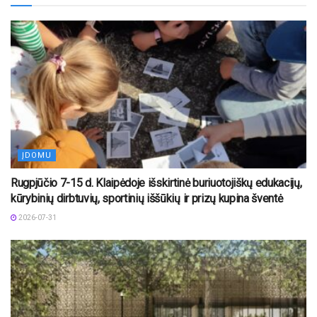
ĮDOMU
Rugpjūčio 7-15 d. Klaipėdoje išskirtinė buriuotojiškų edukacijų,
kūrybinių dirbtuvių, sportinių iššūkių ir prizų kupina šventė
2026-07-31