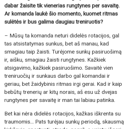
dabar žaisite tik vienerias rungtynes per savaitę.
Ar komanda laukė šio momento, kuomet ritmas
sulėtės ir bus galima daugiau treniruotis?
– Mūsų ta komanda neturi didelės rotacijos, gal
tas atsistatymas sunkus, bet aš manau, kad
smagiau taip žaisti. Turėjome sunkų pasiruošimą
ir, aišku, smagiau žaisti rungtynes. Kažkiek
atsigavimo, kažkiek pasiruošimo. Savaitė vien
treniruočių ir sunkaus darbo gal komandai ir
geriau, bet žaidybinis ritmas irgi gerai. Kad ir kaip
bebūtų trenerių ar kitų norais, aš esu už dvejas
rungtynes per savaitę ir man tai labiau patinka.
Bet kai nėra didelės rotacijos, kažkas iškrenta su
traumomis… Pats turėjau sunkų periodą, skausmą