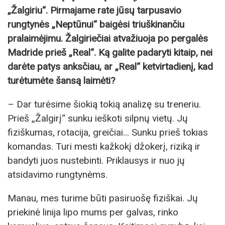
„Žalgiriu“. Pirmajame rate jūsų tarpusavio
rungtynės „Neptūnui“ baigėsi triuškinančiu
pralaimėjimu. Žalgiriečiai atvažiuoja po pergalės
Madride prieš „Real“. Ką galite padaryti kitaip, nei
darėte patys anksčiau, ar „Real“ ketvirtadienį, kad
turėtumėte šansą laimėti?
– Dar turėsime šiokią tokią analizę su treneriu.
Prieš „Žalgirį“ sunku ieškoti silpnų vietų. Jų
fiziškumas, rotacija, greičiai… Sunku prieš tokias
komandas. Turi mesti kažkokį džokerį, riziką ir
bandyti juos nustebinti. Priklausys ir nuo jų
atsidavimo rungtynėms.
Manau, mes turime būti pasiruošę fiziškai. Jų
priekinė linija lipo mums per galvas, rinko