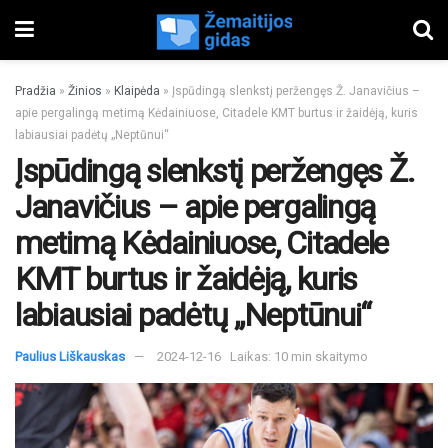
Pradžia
»
Žinios
»
Klaipėda
»
Įspūdingą slenkstį peržengęs Ž. Janavičius –
apie pergalingą metimą Kėdainiuose, Citadele KMT burtus ir žaidėją, kuris
labiausiai padėtų „Neptūnui“
Įspūdingą slenkstį peržengęs Ž.
Janavičius – apie pergalingą
metimą Kėdainiuose, Citadele
KMT burtus ir žaidėją, kuris
labiausiai padėtų „Neptūnui“
Paulius Liškauskas
2024-12-16
Laikas: 10 min skaitymo