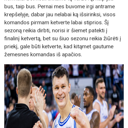
bus, taip bus. Pernai mes buvome irgi antrame
krepšelyje, dabar jau nelabai ką išsirinksi, visos
komandos pirmam ketverte labai stiprios. Šį
sezoną reikia dirbti, norisi ir šiemet patekti į
finalinį ketvertą, bet su šiuo sezonu reikia žiūrėti į
priekį, gale būti ketverte, kad kitąmet gautume
žemesnes komandas iš apačios.