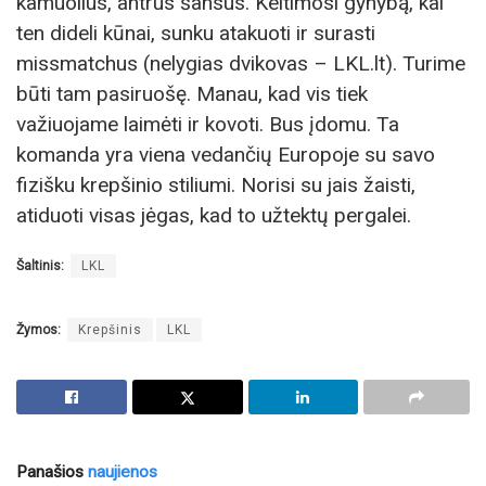
kamuolius, antrus šansus. Keitimosi gynybą, kai
ten dideli kūnai, sunku atakuoti ir surasti
missmatchus (nelygias dvikovas – LKL.lt). Turime
būti tam pasiruošę. Manau, kad vis tiek
važiuojame laimėti ir kovoti. Bus įdomu. Ta
komanda yra viena vedančių Europoje su savo
fizišku krepšinio stiliumi. Norisi su jais žaisti,
atiduoti visas jėgas, kad to užtektų pergalei.
Šaltinis:
LKL
Žymos:
Krepšinis
LKL
Panašios
naujienos