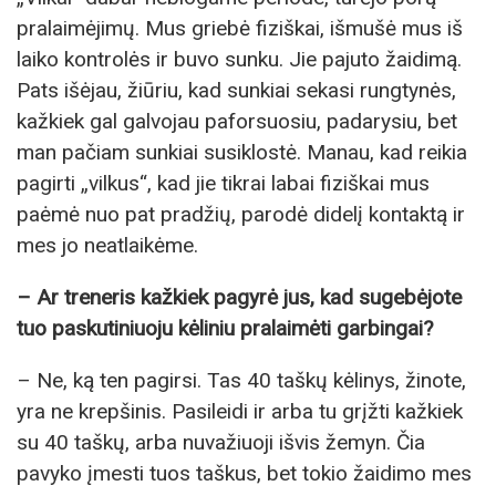
pralaimėjimų. Mus griebė fiziškai, išmušė mus iš
laiko kontrolės ir buvo sunku. Jie pajuto žaidimą.
Pats išėjau, žiūriu, kad sunkiai sekasi rungtynės,
kažkiek gal galvojau paforsuosiu, padarysiu, bet
man pačiam sunkiai susiklostė. Manau, kad reikia
pagirti „vilkus“, kad jie tikrai labai fiziškai mus
paėmė nuo pat pradžių, parodė didelį kontaktą ir
mes jo neatlaikėme.
– Ar treneris kažkiek pagyrė jus, kad sugebėjote
tuo paskutiniuoju kėliniu pralaimėti garbingai?
– Ne, ką ten pagirsi. Tas 40 taškų kėlinys, žinote,
yra ne krepšinis. Pasileidi ir arba tu grįžti kažkiek
su 40 taškų, arba nuvažiuoji išvis žemyn. Čia
pavyko įmesti tuos taškus, bet tokio žaidimo mes