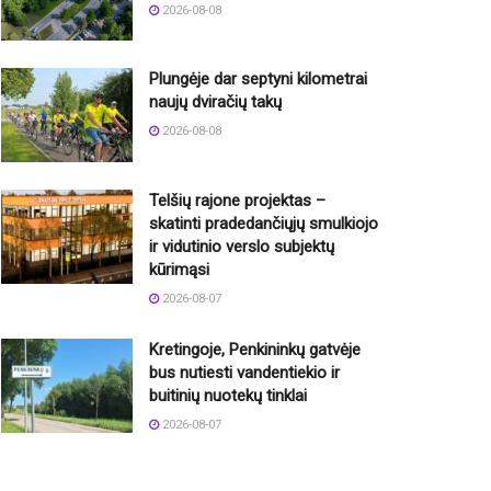
2026-08-08
Plungėje dar septyni kilometrai
naujų dviračių takų
2026-08-08
Telšių rajone projektas –
skatinti pradedančiųjų smulkiojo
ir vidutinio verslo subjektų
kūrimąsi
2026-08-07
Kretingoje, Penkininkų gatvėje
bus nutiesti vandentiekio ir
buitinių nuotekų tinklai
2026-08-07