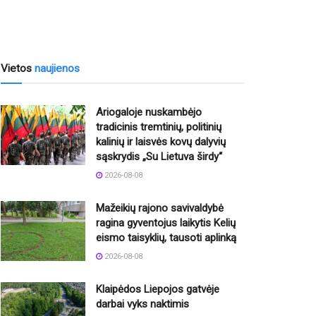
Vietos
naujienos
Ariogaloje nuskambėjo
tradicinis tremtinių, politinių
kalinių ir laisvės kovų dalyvių
sąskrydis „Su Lietuva širdy“
2026-08-08
Mažeikių rajono savivaldybė
ragina gyventojus laikytis Kelių
eismo taisyklių, tausoti aplinką
2026-08-08
Klaipėdos Liepojos gatvėje
darbai vyks naktimis