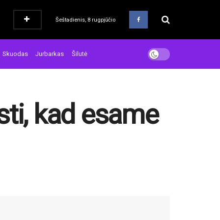
Šeštadienis, 8 rugpjūčio
Skuodas
Jurbarkas
Šilutė
asti, kad esame