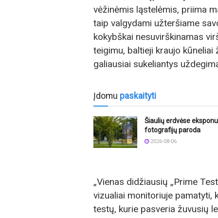
vėžinėmis ląstelėmis, priima ma
taip valgydami užteršiame savo
kokybškai nesuvirškinamas virš
teigimu, baltieji kraujo kūneliai 
galiausiai sukeliantys uždegim
Įdomu
paskaityti
Šiaulių erdvėse ekspon
fotografijų paroda
2026-08-06
„Vienas didžiausių „Prime Test“
vizualiai monitoriuje pamatyti,
testų, kurie pasveria žuvusių l