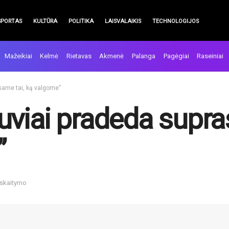
SPORTAS
KULTŪRA
POLITIKA
LAISVALAIKIS
TECHNOLOGIJOS
Mažeikiai
Kelmė
Rietavas
Akmenė
Palanga
Pagėgiai
Raseiniai
 esame tai, ką valgome”
ietuviai pradeda supr
”
 skaitymo