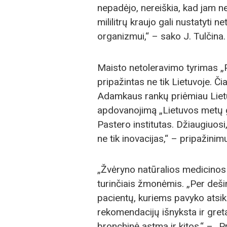
nepadėjo, nereiškia, kad jam ne
mililitrų kraujo gali nustatyti
organizmui,“ – sako J. Tulčina.
Maisto netoleravimo tyrimas „P
pripažintas ne tik Lietuvoje. Č
Adamkaus rankų priėmiau Liet
apdovanojimą „Lietuvos metų ga
Pastero institutas. Džiaugiuo
ne tik inovacijas,“ – pripažinim
„Žvėryno natūralios medicinos 
turinčiais žmonėmis. „Per deš
pacientų, kuriems pavyko atsik
rekomendacijų išnyksta ir greta
bronchinė astma ir kitos,“ – „P