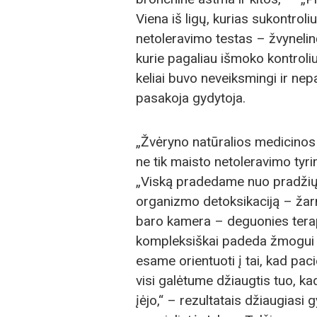
Viena iš ligų, kurias sukontrol
netoleravimo testas – žvynelin
kurie pagaliau išmoko kontroliuot
keliai buvo neveiksmingi ir ne
pasakoja gydytoja.
„Žvėryno natūralios medicinos 
ne tik maisto netoleravimo tyr
„Viską pradedame nuo pradžių: 
organizmo detoksikaciją – žarn
baro kamera – deguonies terapi
kompleksiškai padeda žmogui g
esame orientuoti į tai, kad pac
visi galėtume džiaugtis tuo, ka
įėjo,“ – rezultatais džiaugiasi