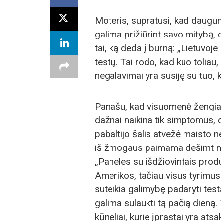
Moteris, supratusi, kad daugumą
galima prižiūrint savo mitybą, 
tai, ką deda į burną: „Lietuvoj
testų. Tai rodo, kad kuo toliau
negalavimai yra susiję su tuo,
Panašu, kad visuomenė žengia di
dažnai naikina tik simptomus, o
pabaltijo šalis atvežė maisto 
iš žmogaus paimama dešimt mili
„Paneles su išdžiovintais prod
Amerikos, tačiau visus tyrimu
suteikia galimybę padaryti te
galima sulaukti tą pačią dieną
kūneliai, kurie įprastai yra atsa