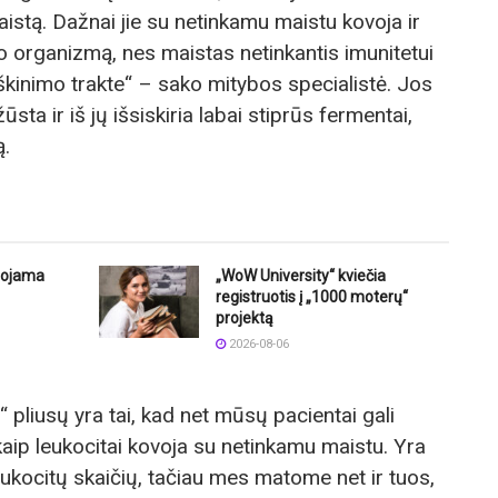
istą. Dažnai jie su netinkamu maistu kovoja ir
 organizmą, nes maistas netinkantis imunitetui
kinimo trakte“ – sako mitybos specialistė. Jos
žūsta ir iš jų išsiskiria labai stiprūs fermentai,
ą.
uojama
„WoW University“ kviečia
registruotis į „1000 moterų“
projektą
2026-08-06
 pliusų yra tai, kad net mūsų pacientai gali
 kaip leukocitai kovoja su netinkamu maistu. Yra
eukocitų skaičių, tačiau mes matome net ir tuos,