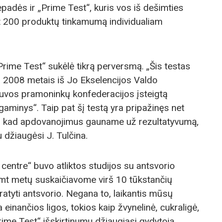
padės ir „Prime Test“, kuris vos iš dešimties
 net 200 produktų tinkamumą individualiam
rime Test“ sukėlė tikrą perversmą. „Šis testas
ia 2008 metais iš Jo Ekselencijos Valdo
uvos pramoninkų konfederacijos įsteigtą
minys“. Taip pat šį testą yra pripažinęs net
si, kad apdovanojimus gauname už rezultatyvumą,
u džiaugėsi J. Tulčina.
centre“ buvo atliktos studijos su antsvorio
imt metų suskaičiavome virš 10 tūkstančių
ratyti antsvorio. Negana to, laikantis mūsų
 einančios ligos, tokios kaip žvynelinė, cukraligė,
rime Test“ išskirtinumu džiaugiasi gydytoja.