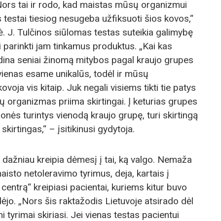
i. Nors tai ir rodo, kad maistas mūsų organizmui
 testai tiesiog nesugeba užfiksuoti šios kovos,“
. J. Tulčinos siūlomas testas suteikia galimybę
i parinkti jam tinkamus produktus. „Kai kas
dina seniai žinomą mitybos pagal kraujo grupes
kvienas esame unikalūs, todėl ir mūsų
voja vis kitaip. Juk negali visiems tikti tie patys
sų organizmas priima skirtingai. Į keturias grupes
nės turintys vienodą kraujo grupę, turi skirtingą
 skirtingas,“ – įsitikinusi gydytoja.
dažniau kreipia dėmesį į tai, ką valgo. Nemaža
maisto netoleravimo tyrimus, deja, kartais į
entrą“ kreipiasi pacientai, kuriems kitur buvo
dėjo. „Nors šis raktažodis Lietuvoje atsirado dėl
i tyrimai skiriasi. Jei vienas testas pacientui