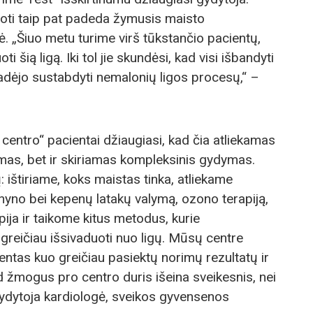
iuoti taip pat padeda žymusis maisto
ė. „Šiuo metu turime virš tūkstančio pacientų,
i šią ligą. Iki tol jie skundėsi, kad visi išbandyti
padėjo sustabdyti nemalonių ligos procesų,“ –
centro“ pacientai džiaugiasi, kad čia atliekamas
imas, bet ir skiriamas kompleksinis gydymas.
ištiriame, koks maistas tinka, atliekame
yno bei kepenų latakų valymą, ozono terapiją,
ja ir taikome kitus metodus, kurie
reičiau išsivaduoti nuo ligų. Mūsų centre
ientas kuo greičiau pasiektų norimų rezultatų ir
d žmogus pro centro duris išeina sveikesnis, nei
 gydytoja kardiologė, sveikos gyvensenos