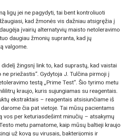
 ligų jei ne pagydyti, tai bent kontroliuoti
džaugiasi, kad žmonės vis dažniau atsigręžia į
e daugėja įvairių alternatyvių maisto netoleravimo
, tuo daugiau žmonių supranta, kad jų
 ką valgome.
delį žingsnį link to, kad suprastų, kad vaistai
 ne priežastis“. Gydytoja J. Tulčina pirmoji į
netoleravimo testą „Prime Test“. Šio tyrimo metu
litrų kraujo, kuris sujungiamas su reagentais.
uktų ekstraktais – reagentais atsisiunčiame iš
s darome čia pat vietoje. Tai mūsų pacientams
stą vos per keturiasdešimt minučių – atsakymų
. Testo metu pamatome, kaip mūsų baltieji kraujo
kingi už kovą su virusais, bakterijomis ir