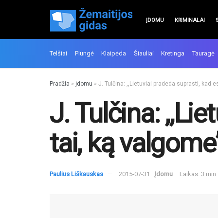
ĮDOMU
KRIMINALAI
Telšiai
Plungė
Klaipėda
Šiauliai
Kretinga
Tauragė
Pradžia
»
Įdomu
»
J. Tulčina: ,,Lietuviai pradeda suprasti, kad
J. Tulčina: ,,L
tai, ką valgome
Paulius Liškauskas
2015-07-31
Įdomu
Laikas: 3 min