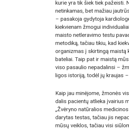
kurie yra tik šiek tiek pažeist
netinkamas, bet mažiau jautrūs
– pasakoja gydytoja kardiologė
kiekvienam žmogui individualia
maisto netleravimo testu pava
metodiką, tačiau tikiu, kad kie
organizmas į skirtingą maistą ko
bateliai. Taip pat ir maistą mū
viso pasaulio nepadalinsi – žmo
ligos istoriją, todėl jų kraujas –
Kaip jau minėjome, žmonės vis 
dalis pacientų atlieka įvairius 
„Žvėryno natūralios medicinos c
darytas testas, tačiau jis nepa
mūsų veiklos, tačiau visi siūlom