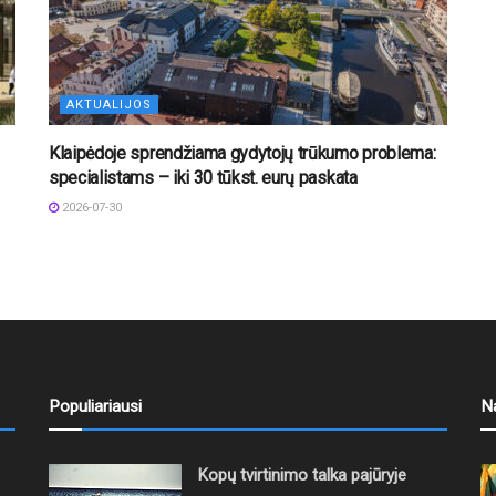
AKTUALIJOS
Klaipėdoje sprendžiama gydytojų trūkumo problema:
specialistams – iki 30 tūkst. eurų paskata
2026-07-30
Populiariausi
N
Kopų tvirtinimo talka pajūryje