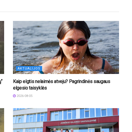
AKTUALIJOS
ų“
Kaip elgtis nelaimės atveju? Pagrindinės saugaus
elgesio taisyklės
2026-08-05