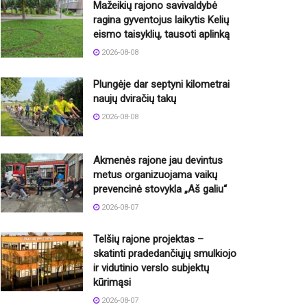
Mažeikių rajono savivaldybė
ragina gyventojus laikytis Kelių
eismo taisyklių, tausoti aplinką
2026-08-08
Plungėje dar septyni kilometrai
naujų dviračių takų
2026-08-08
Akmenės rajone jau devintus
metus organizuojama vaikų
prevencinė stovykla „Aš galiu“
2026-08-07
Telšių rajone projektas –
skatinti pradedančiųjų smulkiojo
ir vidutinio verslo subjektų
kūrimąsi
2026-08-07