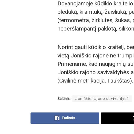
Dovanojamoje kūdikio kraitelio 
pleduką, kramtuką-žaisliuką, pa
(termometrą, žirklutes, šukas, 
neperšlampantį paklotą, siliko
Norint gauti kūdikio kraitelį, b
vietą Joniškio rajone ne trumpi
Primename, kad naujagimių susila
Joniškio rajono savivaldybės ad
(Civilinė metrikacija, I aukštas).
Šaltinis:
Joniškio rajono savivaldybė
Dalintis