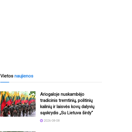
Vietos
naujienos
Ariogaloje nuskambėjo
tradicinis tremtinių, politinių
kalinių ir laisvės kovų dalyvių
sąskrydis „Su Lietuva širdy“
2026-08-08