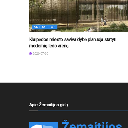
AKTUALIJOS
Klaipėdos miesto savivaldybė planuoja statyti
modernią ledo areną
2026-07-30
Apie Žemaitijos gidą