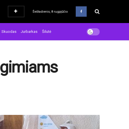
Šeštadienis, 8 rugpjūčio
Skuodas
Jurbarkas
Šilutė
jagimiams