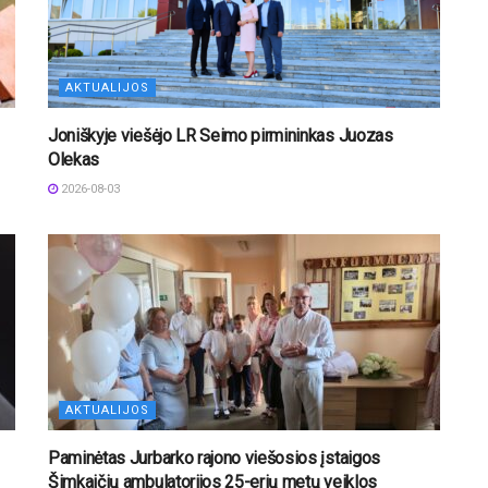
AKTUALIJOS
Joniškyje viešėjo LR Seimo pirmininkas Juozas
Olekas
2026-08-03
AKTUALIJOS
Paminėtas Jurbarko rajono viešosios įstaigos
Šimkaičių ambulatorijos 25-erių metų veiklos