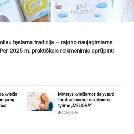
toliau tęsiama tradicija – rajono naujagimiams
 Per 2025 m. praktiškais reikmenimis aprūpinti
ba kviečia
Moterys kviečiamos dalyvauti
štingumą
tarptautiniame moksliniame
mos
tyrime „MELIORA“
2026-08-06