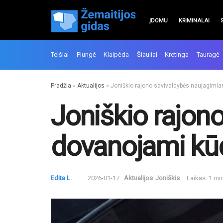
ĮDOMU
KRIMINALAI
Telšiai
Plungė
Klaipėda
Šiauliai
Kretinga
Tauragė
Pradžia
»
Aktualijos
»
Joniškio rajono savivaldybės naujagimiam
Joniškio rajon
dovanojami kūdi
Edita L.
2026-01-17
Aktualijos
Joniškis
Laikas: 1 mi