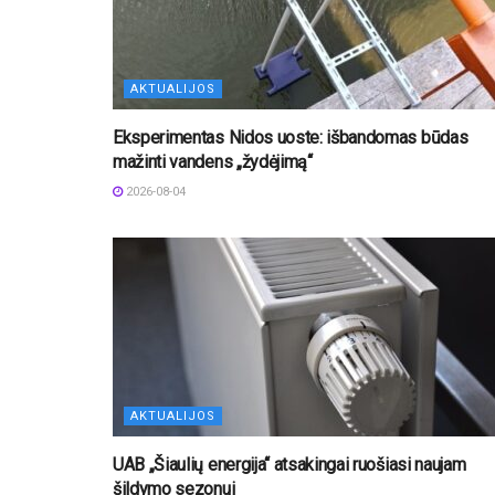
AKTUALIJOS
Eksperimentas Nidos uoste: išbandomas būdas
mažinti vandens „žydėjimą“
2026-08-04
AKTUALIJOS
UAB „Šiaulių energija“ atsakingai ruošiasi naujam
šildymo sezonui