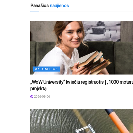
Panašios
naujienos
AKTUALIJOS
„WoW University“ kviečia registruotis į „1000 moter
projektą
2026-08-06