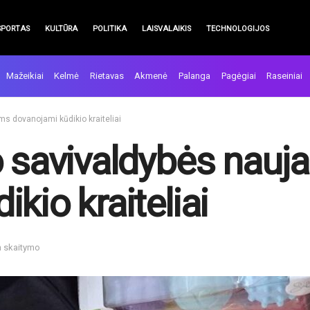
SPORTAS
KULTŪRA
POLITIKA
LAISVALAIKIS
TECHNOLOGIJOS
Mažeikiai
Kelmė
Rietavas
Akmenė
Palanga
Pagėgiai
Raseiniai
s dovanojami kūdikio kraiteliai
o savivaldybės nau
kio kraiteliai
n skaitymo