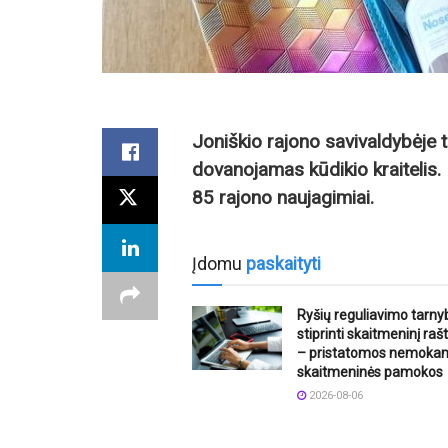
Joniškio rajono savivaldybėje 
dovanojamas kūdikio kraitelis.
85 rajono naujagimiai.
Įdomu
paskaityti
Ryšių reguliavimo tarny
stiprinti skaitmeninį ra
– pristatomos nemoka
skaitmeninės pamokos
2026-08-06