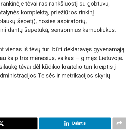
rankinėje tėvai ras rankšluostį su gobtuvu,
talynės komplektą, priežiūros rinkinį
plaukų šepetį), nosies aspiratorių,
ninį dantų šepetuką, sensorinius kamuoliukus.
ent vienas iš tėvų turi būti deklaravęs gyvenamąją
au kaip tris mėnesius, vaikas – gimęs Lietuvoje.
ukę tėvai dėl kūdikio kraitelio turi kreiptis į
ministracijos Teisės ir metrikacijos skyrių
Dalintis