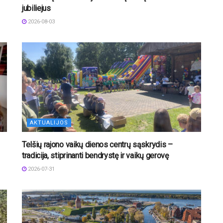
jubiliejus
2026-08-03
AKTUALIJOS
Telšių rajono vaikų dienos centrų sąskrydis –
tradicija, stiprinanti bendrystę ir vaikų gerovę
2026-07-31