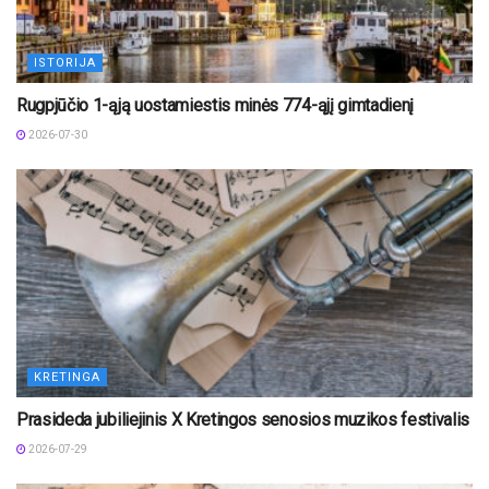
ISTORIJA
Rugpjūčio 1-ąją uostamiestis minės 774-ąjį gimtadienį
2026-07-30
KRETINGA
Prasideda jubiliejinis X Kretingos senosios muzikos festivalis
2026-07-29