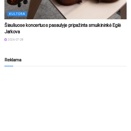
KULTŪRA
Šiauliuose koncertuos pasaulyje pripažinta smuikininkė Eglė
Jarkova
2026-07-28
Reklama