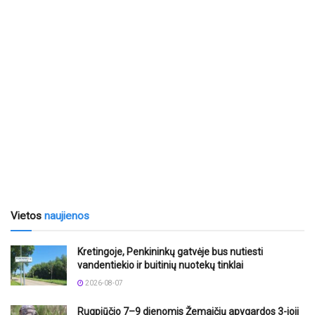
Vietos
naujienos
Kretingoje, Penkininkų gatvėje bus nutiesti
vandentiekio ir buitinių nuotekų tinklai
2026-08-07
Rugpjūčio 7–9 dienomis Žemaičių apygardos 3-ioji