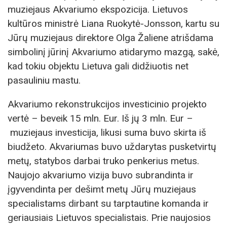
muziejaus Akvariumo ekspozicija. Lietuvos
kultūros ministrė Liana Ruokytė-Jonsson, kartu su
Jūrų muziejaus direktore Olga Žaliene atrišdama
simbolinį jūrinį Akvariumo atidarymo mazgą, sakė,
kad tokiu objektu Lietuva gali didžiuotis net
pasauliniu mastu.
Akvariumo rekonstrukcijos investicinio projekto
vertė – beveik 15 mln. Eur. Iš jų 3 mln. Eur –
muziejaus investicija, likusi suma buvo skirta iš
biudžeto. Akvariumas buvo uždarytas pusketvirtų
metų, statybos darbai truko penkerius metus.
Naujojo akvariumo vizija buvo subrandinta ir
įgyvendinta per dešimt metų Jūrų muziejaus
specialistams dirbant su tarptautine komanda ir
geriausiais Lietuvos specialistais. Prie naujosios