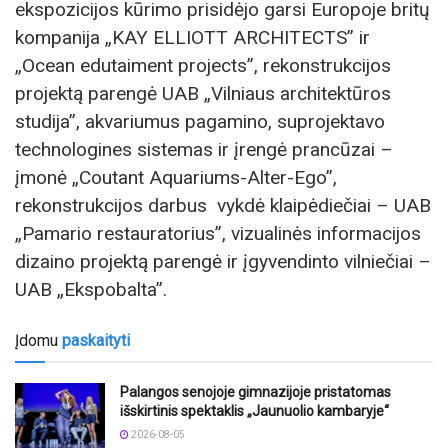
ekspozicijos kūrimo prisidėjo garsi Europoje britų
kompanija „KAY ELLIOTT ARCHITECTS” ir
„Ocean edutaiment projects”, rekonstrukcijos
projektą parengė UAB „Vilniaus architektūros
studija”, akvariumus pagamino, suprojektavo
technologines sistemas ir įrengė prancūzai –
įmonė „Coutant Aquariums-Alter-Ego”,
rekonstrukcijos darbus vykdė klaipėdiečiai – UAB
„Pamario restauratorius”, vizualinės informacijos
dizaino projektą parengė ir įgyvendinto vilniečiai –
UAB „Ekspobalta”.
Įdomu
paskaityti
Palangos senojoje gimnazijoje pristatomas
išskirtinis spektaklis „Jaunuolio kambaryje“
2026-08-05