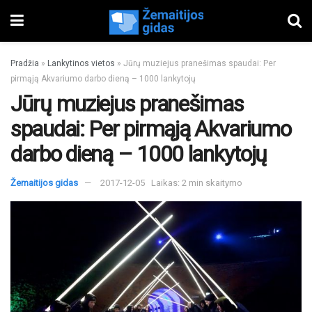
Pradžia
»
Lankytinos vietos
»
Jūrų muziejus pranešimas spaudai: Per
pirmąją Akvariumo darbo dieną – 1000 lankytojų
Jūrų muziejus pranešimas
spaudai: Per pirmąją Akvariumo
darbo dieną – 1000 lankytojų
Žemaitijos gidas
2017-12-05
Laikas: 2 min skaitymo