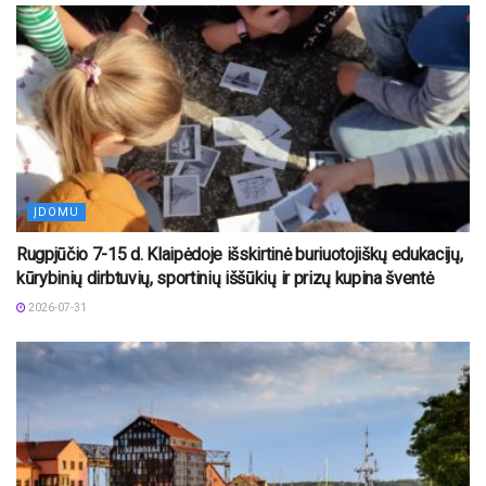
ĮDOMU
Rugpjūčio 7-15 d. Klaipėdoje išskirtinė buriuotojiškų edukacijų,
kūrybinių dirbtuvių, sportinių iššūkių ir prizų kupina šventė
2026-07-31