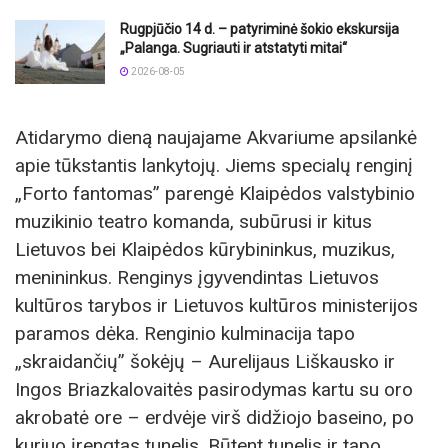
Rugpjūčio 14 d. – patyriminė šokio ekskursija
„Palanga. Sugriauti ir atstatyti mitai“
2026-08-05
Atidarymo dieną naujajame Akvariume apsilankė
apie tūkstantis lankytojų. Jiems specialų renginį
„Forto fantomas” parengė Klaipėdos valstybinio
muzikinio teatro komanda, subūrusi ir kitus
Lietuvos bei Klaipėdos kūrybininkus, muzikus,
menininkus. Renginys įgyvendintas Lietuvos
kultūros tarybos ir Lietuvos kultūros ministerijos
paramos dėka. Renginio kulminacija tapo
„skraidančių” šokėjų – Aurelijaus Liškausko ir
Ingos Briazkalovaitės pasirodymas kartu su oro
akrobatė ore – erdvėje virš didžiojo baseino, po
kuriuo įrengtas tunelis. Būtent tunelis ir tapo