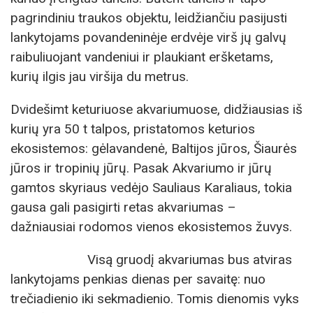
pagrindiniu traukos objektu, leidžiančiu pasijusti
lankytojams povandeninėje erdvėje virš jų galvų
raibuliuojant vandeniui ir plaukiant eršketams,
kurių ilgis jau viršija du metrus.
Dvidešimt keturiuose akvariumuose, didžiausias iš
kurių yra 50 t talpos, pristatomos keturios
ekosistemos: gėlavandenė, Baltijos jūros, Šiaurės
jūros ir tropinių jūrų. Pasak Akvariumo ir jūrų
gamtos skyriaus vedėjo Sauliaus Karaliaus, tokia
gausa gali pasigirti retas akvariumas –
dažniausiai rodomos vienos ekosistemos žuvys.
Visą gruodį akvariumas bus atviras
lankytojams penkias dienas per savaitę: nuo
trečiadienio iki sekmadienio. Tomis dienomis vyks