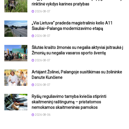
rinktinė vykdys karines pratybas
2026-08-07
„Via Lietuva“ pradeda magistralinio kelio A11
Šiauliai–Palanga modernizavimo etapą
2026-08-07
Šilutės krašto žmonės su negalia aktyviai įsitraukė į
Žmonių su negalia vasaros sporto šventę
2026-08-07
Artėjant Žolinei, Palangoje susitikimas su žolininke
Danute Kunčiene
2026-08-07
Ryšių reguliavimo tarnyba kviečia stiprinti
skaitmeninį raštingumą – pristatomos
nemokamos skaitmeninės pamokos
2026-08-06