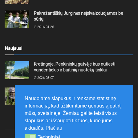
Pakražantiškių Jurginės neįsivaizduojamos be
sūrių
2016-04-26
Naujausi
Kretingoje, Penkininkų gatvėje bus nutiesti
vandentiekio ir buitinių nuotekų tinklai
2026-08-07
Rugpjūčio 7–9 dienomis Žemaičių apygardos 3-ioji
rinktinė vykdys karines pratybas
Naudojame slapukus ir renkame statistinę
2026-08-07
informaciją, kad užtikrintume geriausią patirtį
mūsų svetainėje. Žemiau galite leisti visus
slapukus ar išsaugoti tik tuos, kurie jums
aktualūs.
Plačiau
Techniniai
Techniniai