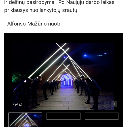
ir delfinų pasirodymai. Po Naujųjų darbo laikas
priklausys nuo lankytojų srautų.
Alfonso Mažūno nuotr.
-
+
1
Iš 13