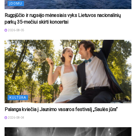
ĮDOMU
Rugpjūčio ir rugsėjo mėnesiais vyks Lietuvos nacionalinių
parkų 35-mečiui skirti koncertai
2026-08-05
KULTŪRA
Palanga kviečia į Jaunimo vasaros festivalį „Saulės jūra“
2026-08-04