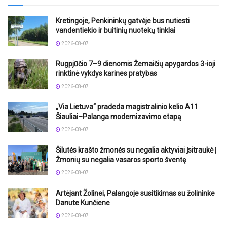
Kretingoje, Penkininkų gatvėje bus nutiesti
vandentiekio ir buitinių nuotekų tinklai
2026-08-07
Rugpjūčio 7–9 dienomis Žemaičių apygardos 3-ioji
rinktinė vykdys karines pratybas
2026-08-07
„Via Lietuva“ pradeda magistralinio kelio A11
Šiauliai–Palanga modernizavimo etapą
2026-08-07
Šilutės krašto žmonės su negalia aktyviai įsitraukė į
Žmonių su negalia vasaros sporto šventę
2026-08-07
Artėjant Žolinei, Palangoje susitikimas su žolininke
Danute Kunčiene
2026-08-07