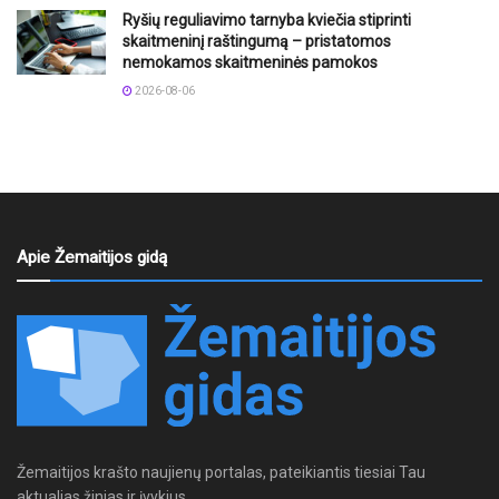
Ryšių reguliavimo tarnyba kviečia stiprinti
skaitmeninį raštingumą – pristatomos
nemokamos skaitmeninės pamokos
2026-08-06
Apie Žemaitijos gidą
Žemaitijos krašto naujienų portalas, pateikiantis tiesiai Tau
aktualias žinias ir įvykius.