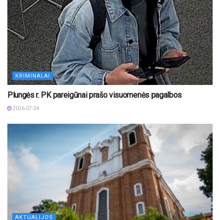
KRIMINALAI
Plungės r. PK pareigūnai prašo visuomenės pagalbos
2026-07-24
AKTUALIJOS