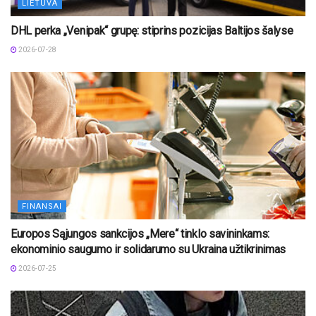
LIETUVA
DHL perka „Venipak“ grupę: stiprins pozicijas Baltijos šalyse
2026-07-28
FINANSAI
Europos Sąjungos sankcijos „Mere“ tinklo savininkams:
ekonominio saugumo ir solidarumo su Ukraina užtikrinimas
2026-07-25