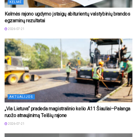
KELMĖ
Kelmės rajono ugdymo įstaigų abiturientų valstybinių brandos
egzaminų rezultatai
2026-07-21
AKTUALIJOS
„Via Lietuva“ pradeda magistralinio kelio A11 Šiauliai–Palanga
ruožo atnaujinimą Telšių rajone
2026-07-21