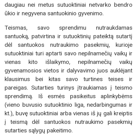
daugiau nei metus sutuoktiniai netvarko bendro
ūkio ir negyvena santuokinio gyvenimo.
Teismas, savo sprendimu nutraukdamas
santuoką, patvirtina ir sutuoktinių pateiktą sutartį
dėl santuokos nutraukimo pasekmių, kurioje
sutuoktiniai turi aptarti savo nepilnamečių vaikų ir
vienas kito išlaikymo, nepilnamečių vaikų
gyvenamosios vietos ir dalyvavimo juos auklėjant
klausimus bei kitas savo turtines teises ir
pareigas. Sutarties turinys įtraukiamas į teismo
sprendimą. Iš esmės pasikeitus aplinkybėms
(vieno buvusio sutuoktinio liga, nedarbingumas ir
kt.), buvę sutuoktiniai arba vienas iš jų gali kreiptis
į teismą dėl santuokos nutraukimo pasekmių
sutarties sąlygų pakeitimo.