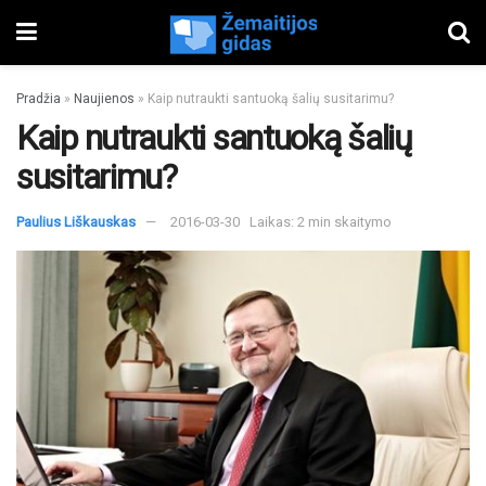
Pradžia
»
Naujienos
»
Kaip nutraukti santuoką šalių susitarimu?
Kaip nutraukti santuoką šalių
susitarimu?
Paulius Liškauskas
2016-03-30
Laikas: 2 min skaitymo