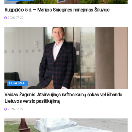
Rugpjūčio 5 d. – Marijos Snieginės minėjimas Šiluvoje
2026-07-22
FINANSAI
Vaidas Žagūnis. Atsinaujinęs naftos kainų šokas vėl išbando
Lietuvos verslo pasitikėjimą
2026-07-22