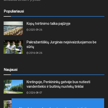
Populiariausi
Kopų tvirtinimo talka pajūryje
2025-09-26
Pakražantiškių Jurginės neįsivaizduojamos be
sūrių
2016-04-26
Naujausi
Kretingoje, Penkininkų gatvėje bus nutiesti
vandentiekio ir buitinių nuotekų tinklai
2026-08-07
Rugpjūčio 7–9 dienomis Žemaičių apygardos 3-ioji
rinktinė vykdys karines pratybas