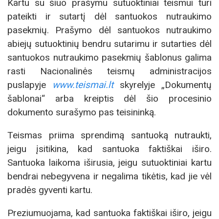
Kartu su šiuo prašymu sutuoktiniai teismui turi
pateikti ir sutartį dėl santuokos nutraukimo
pasekmių. Prašymo dėl santuokos nutraukimo
abiejų sutuoktinių bendru sutarimu ir sutarties dėl
santuokos nutraukimo pasekmių šablonus galima
rasti Nacionalinės teismų administracijos
puslapyje
www.teismai.lt
skyrelyje „Dokumentų
šablonai“ arba kreiptis dėl šio procesinio
dokumento surašymo pas teisininką.
Teismas priima sprendimą santuoką nutraukti,
jeigu įsitikina, kad santuoka faktiškai iširo.
Santuoka laikoma iširusia, jeigu sutuoktiniai kartu
bendrai nebegyvena ir negalima tikėtis, kad jie vėl
pradės gyventi kartu.
Preziumuojama, kad santuoka faktiškai iširo, jeigu