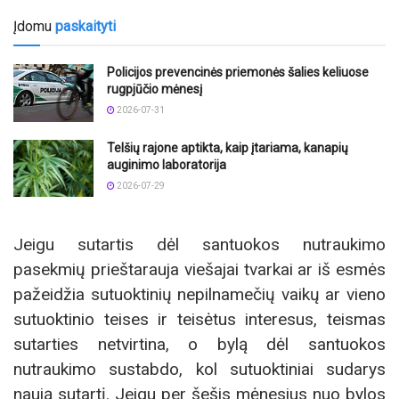
Įdomu
paskaityti
Policijos prevencinės priemonės šalies keliuose
rugpjūčio mėnesį
2026-07-31
Telšių rajone aptikta, kaip įtariama, kanapių
auginimo laboratorija
2026-07-29
Jeigu sutartis dėl santuokos nutraukimo
pasekmių prieštarauja viešajai tvarkai ar iš esmės
pažeidžia sutuoktinių nepilnamečių vaikų ar vieno
sutuoktinio teises ir teisėtus interesus, teismas
sutarties netvirtina, o bylą dėl santuokos
nutraukimo sustabdo, kol sutuoktiniai sudarys
naują sutartį. Jeigu per šešis mėnesius nuo bylos