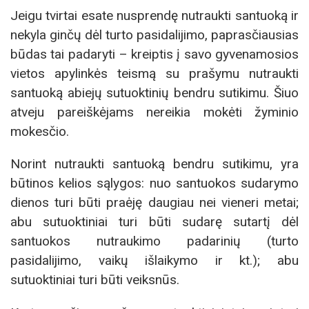
Jeigu tvirtai esate nusprendę nutraukti santuoką ir
nekyla ginčų dėl turto pasidalijimo, paprasčiausias
būdas tai padaryti – kreiptis į savo gyvenamosios
vietos apylinkės teismą su prašymu nutraukti
santuoką abiejų sutuoktinių bendru sutikimu. Šiuo
atveju pareiškėjams nereikia mokėti žyminio
mokesčio.
Norint nutraukti santuoką bendru sutikimu, yra
būtinos kelios sąlygos: nuo santuokos sudarymo
dienos turi būti praėję daugiau nei vieneri metai;
abu sutuoktiniai turi būti sudarę sutartį dėl
santuokos nutraukimo padarinių (turto
pasidalijimo, vaikų išlaikymo ir kt.); abu
sutuoktiniai turi būti veiksnūs.