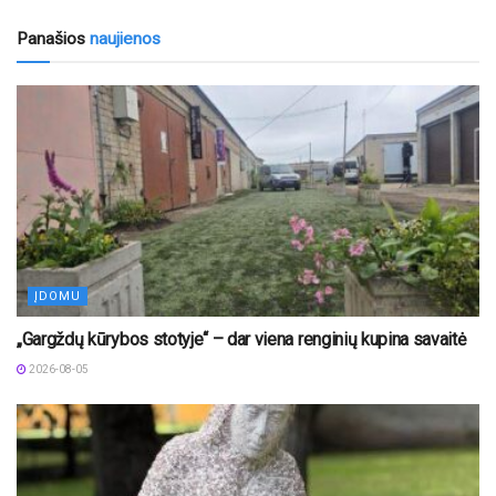
Panašios
naujienos
ĮDOMU
„Gargždų kūrybos stotyje“ – dar viena renginių kupina savaitė
2026-08-05