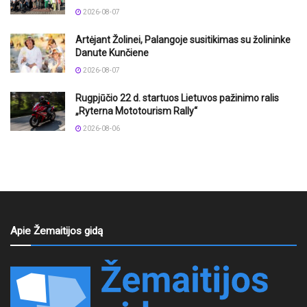
2026-08-07
Artėjant Žolinei, Palangoje susitikimas su žolininke
Danute Kunčiene
2026-08-07
Rugpjūčio 22 d. startuos Lietuvos pažinimo ralis
„Ryterna Mototourism Rally“
2026-08-06
Apie Žemaitijos gidą