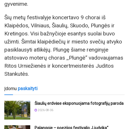
gyvenime.
Šių metų festivalyje koncertavo 9 chorai iš
Klaipėdos, Vilniaus, Šiaulių, Skuodo, Plungės ir
Kretingos. Visi bažnyčioje esantys suolai buvo
užimti. Šimtai klaipėdiečių ir miesto svečių atvyko
pasiklausyti atlikėjų. Plungę šiame renginyje
atstovavo moterų choras ,,Plungė“ vadovaujamas
Ritos Urniežienės ir koncertmeisterės Juditos
Stankutės.
Įdomu
paskaityti
Šiaulių erdvėse eksponuojama fotografijų paroda
2026-08-06
Palangoje – poezijos festivalio „Liudvika“