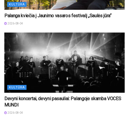
KULTŪRA
Palanga kviečia į Jaunimo vasaros festivalį „Saulės jūra“
2026-08-04
KULTŪRA
Devyni koncertai, devyni pasauliai: Palangoje skamba VOCES
MUNDI
2026-08-04