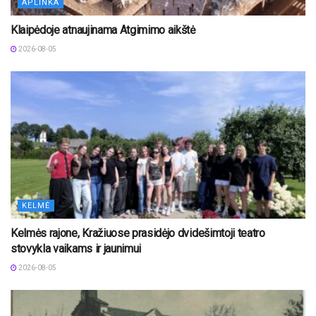
APLINKA
Klaipėdoje atnaujinama Atgimimo aikštė
2026-08-05
KELMĖ
Kelmės rajone, Kražiuose prasidėjo dvidešimtoji teatro
stovykla vaikams ir jaunimui
2026-08-05