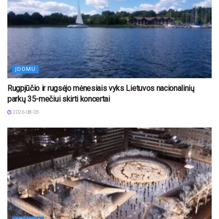
ĮDOMU
Rugpjūčio ir rugsėjo mėnesiais vyks Lietuvos nacionalinių
parkų 35-mečiui skirti koncertai
2026-08-05