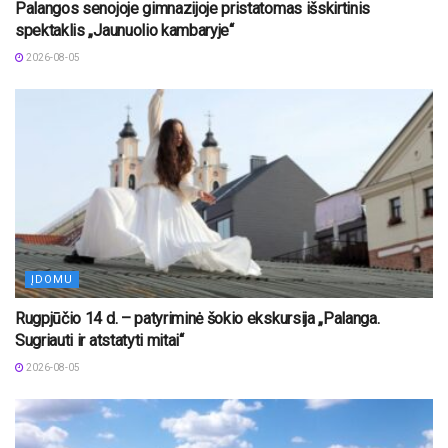
Palangos senojoje gimnazijoje pristatomas išskirtinis
spektaklis „Jaunuolio kambaryje“
2026-08-05
ĮDOMU
Rugpjūčio 14 d. – patyriminė šokio ekskursija „Palanga.
Sugriauti ir atstatyti mitai“
2026-08-05