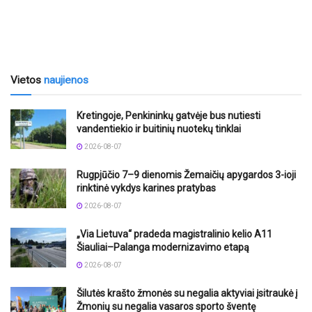
Vietos
naujienos
Kretingoje, Penkininkų gatvėje bus nutiesti
vandentiekio ir buitinių nuotekų tinklai
2026-08-07
Rugpjūčio 7–9 dienomis Žemaičių apygardos 3-ioji
rinktinė vykdys karines pratybas
2026-08-07
„Via Lietuva“ pradeda magistralinio kelio A11
Šiauliai–Palanga modernizavimo etapą
2026-08-07
Šilutės krašto žmonės su negalia aktyviai įsitraukė į
Žmonių su negalia vasaros sporto šventę