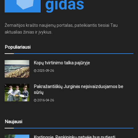
Žemaitijos krašto naujienų portalas, pateikiantis tiesiai Tau
aktualias žinias ir įvykius.
Populiariausi
Kopų tvirtinimo talka pajūryje
2025-09-26
Pakražantiškių Jurginės neįsivaizduojamos be
sūrių
2016-04-26
Naujausi
Kretingoje, Penkininkų gatvėje bus nutiesti