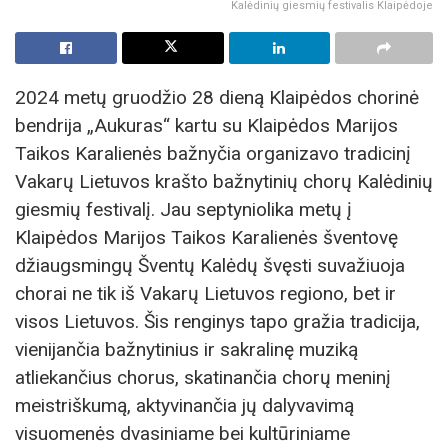
Kalėdinių giesmių festivalis Klaipėdoje
2024 metų gruodžio 28 dieną Klaipėdos chorinė
bendrija „Aukuras“ kartu su Klaipėdos Marijos
Taikos Karalienės bažnyčia organizavo tradicinį
Vakarų Lietuvos krašto bažnytinių chorų Kalėdinių
giesmių festivalį. Jau septyniolika metų į
Klaipėdos Marijos Taikos Karalienės šventovę
džiaugsmingų Šventų Kalėdų švęsti suvažiuoja
chorai ne tik iš Vakarų Lietuvos regiono, bet ir
visos Lietuvos. Šis renginys tapo gražia tradicija,
vienijančia bažnytinius ir sakralinę muziką
atliekančius chorus, skatinančia chorų meninį
meistriškumą, aktyvinančia jų dalyvavimą
visuomenės dvasiniame bei kultūriniame