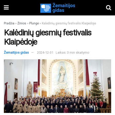
Pradžia
»
Žinios
»
Plungė
»
Kalėdinių giesmių festivalis Klaipėdoje
Kalėdinių giesmių festivalis
Klaipėdoje
Žemaitijos gidas
2024-12-31
Laikas: 3 min skaitymo