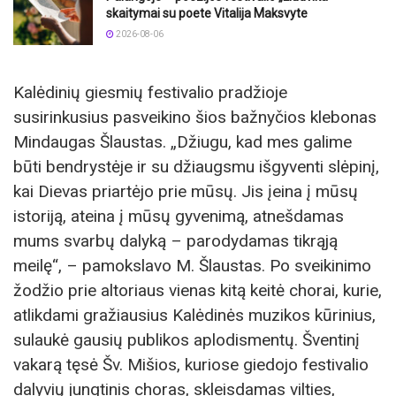
skaitymai su poete Vitalija Maksvyte
2026-08-06
Kalėdinių giesmių festivalio pradžioje
susirinkusius pasveikino šios bažnyčios klebonas
Mindaugas Šlaustas. „Džiugu, kad mes galime
būti bendrystėje ir su džiaugsmu išgyventi slėpinį,
kai Dievas priartėjo prie mūsų. Jis įeina į mūsų
istoriją, ateina į mūsų gyvenimą, atnešdamas
mums svarbų dalyką – parodydamas tikrąją
meilę“, – pamokslavo M. Šlaustas. Po sveikinimo
žodžio prie altoriaus vienas kitą keitė chorai, kurie,
atlikdami gražiausius Kalėdinės muzikos kūrinius,
sulaukė gausių publikos aplodismentų. Šventinį
vakarą tęsė Šv. Mišios, kuriose giedojo festivalio
dalyvių jungtinis choras, skleisdamas vilties,