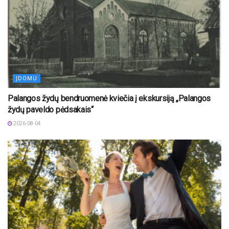
ĮDOMU
Palangos žydų bendruomenė kviečia į ekskursiją „Palangos
žydų paveldo pėdsakais“
2026-08-04