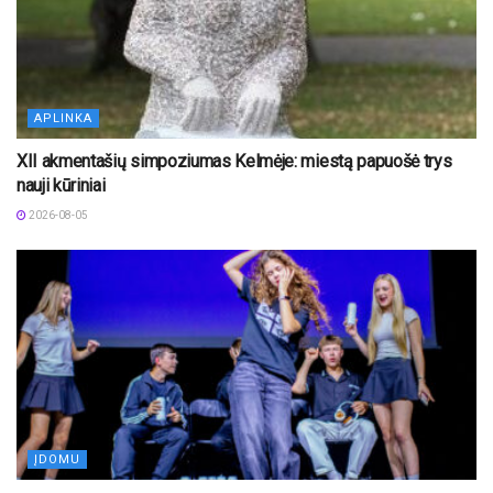
APLINKA
XII akmentašių simpoziumas Kelmėje: miestą papuošė trys
nauji kūriniai
2026-08-05
ĮDOMU