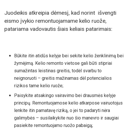
Juodeikis atkreipia dėmesį, kad norint išvengti
eismo įvykio remontuojamame kelio ruože,
patariama vadovautis šiais keliais patarimais:
Būkite itin atidūs kelyje bei sekite kelio ženklinimą bei
žymėjimą. Kelio remonto vietose gali būti stipriai
sumažintas leistinas greitis, todėl svarbu to
neignoruoti – greitis mažinamas dėl potencialios
rizikos tame kelio ruože;
Paisykite atsakingo vairavimo bei drausmės kelyje
principų. Remontuojamose kelio atkarpose vairuotojus
lenkite itin pamatavę riziką, o jei to padaryti nėra
galimybės – susilaikykite nuo šio manevro ir saugiai
pasiekite remontuojamo ruožo pabaigą;