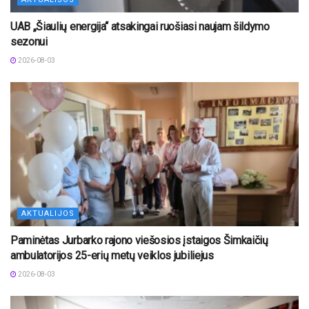
UAB „Šiaulių energija“ atsakingai ruošiasi naujam šildymo
sezonui
2026-08-03
AKTUALIJOS
Paminėtas Jurbarko rajono viešosios įstaigos Šimkaičių
ambulatorijos 25-erių metų veiklos jubiliejus
2026-08-03