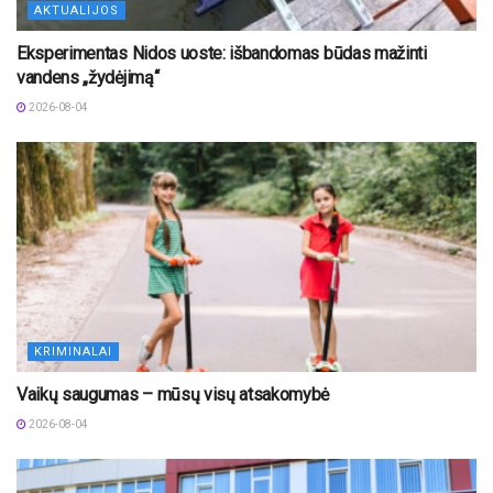
AKTUALIJOS
Eksperimentas Nidos uoste: išbandomas būdas mažinti
vandens „žydėjimą“
2026-08-04
KRIMINALAI
Vaikų saugumas – mūsų visų atsakomybė
2026-08-04