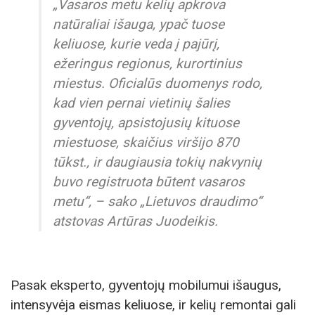
„Vasaros metu kelių apkrova
natūraliai išauga, ypač tuose
keliuose, kurie veda į pajūrį,
ežeringus regionus, kurortinius
miestus. Oficialūs duomenys rodo,
kad vien pernai vietinių šalies
gyventojų, apsistojusių kituose
miestuose, skaičius viršijo 870
tūkst., ir daugiausia tokių nakvynių
buvo registruota būtent vasaros
metu“, – sako „Lietuvos draudimo“
atstovas Artūras Juodeikis.
Pasak eksperto, gyventojų mobilumui išaugus,
intensyvėja eismas keliuose, ir kelių remontai gali