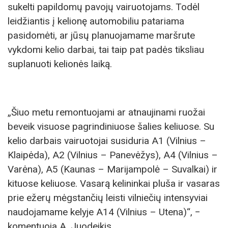
sukelti papildomų pavojų vairuotojams. Todėl
leidžiantis į kelionę automobiliu patariama
pasidomėti, ar jūsų planuojamame maršrute
vykdomi kelio darbai, tai taip pat padės tiksliau
suplanuoti kelionės laiką.
„Šiuo metu remontuojami ar atnaujinami ruožai
beveik visuose pagrindiniuose šalies keliuose. Su
kelio darbais vairuotojai susiduria A1 (Vilnius –
Klaipėda), A2 (Vilnius – Panevėžys), A4 (Vilnius –
Varėna), A5 (Kaunas – Marijampolė – Suvalkai) ir
kituose keliuose. Vasarą kelininkai pluša ir vasaras
prie ežerų mėgstančių leisti vilniečių intensyviai
naudojamame kelyje A14 (Vilnius – Utena)“, −
komentuoja A. Juodeikis.