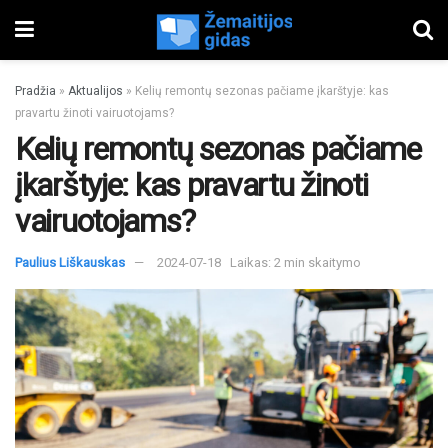
Pradžia
»
Aktualijos
»
Kelių remontų sezonas pačiame įkarštyje: kas
pravartu žinoti vairuotojams?
Kelių remontų sezonas pačiame
įkarštyje: kas pravartu žinoti
vairuotojams?
Paulius Liškauskas
2024-07-18
Laikas: 2 min skaitymo