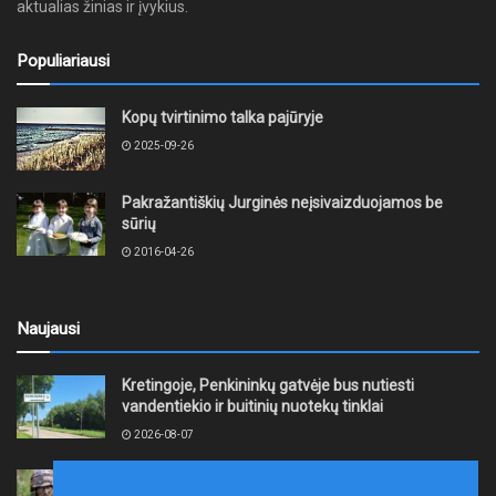
aktualias žinias ir įvykius.
Populiariausi
Kopų tvirtinimo talka pajūryje
2025-09-26
Pakražantiškių Jurginės neįsivaizduojamos be
sūrių
2016-04-26
Naujausi
Kretingoje, Penkininkų gatvėje bus nutiesti
vandentiekio ir buitinių nuotekų tinklai
2026-08-07
Rugpjūčio 7–9 dienomis Žemaičių apygardos 3-ioji