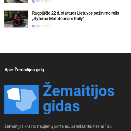
2026-08-06
Rugpjūčio 22 d. startuos Lietuvos pažinimo ralis
„Ryterna Mototourism Rally“
2026-08-06
Apie Žemaitijos gidą
Žemaitijos krašto naujienų portalas, pateikiantis tiesiai Tau