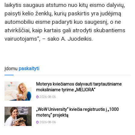
laikytis saugaus atstumo nuo kitų eismo dalyvių,
paisyti kelio ženklų, kurių paskirtis yra judėjimą
automobiliu eisme padaryti kuo saugesnį, o ne
atvirkščiai, kaip kartais gali atrodyti skubantiems
vairuotojams“, – sako A. Juodeikis.
Įdomu
paskaityti
Moterys kviečiamos dalyvauti tarptautiniame
moksliniame tyrime „MELIORA“
2026-08-06
„WoW University“ kviečia registruotis į „1000
moterų“ projektą
2026-08-06