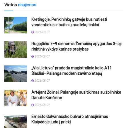
Vietos
naujienos
Kretingoje, Penkininkų gatvėje bus nutiesti
vandentiekio ir buitinių nuotekų tinklai
2026-08-07
Rugpjūčio 7–9 dienomis Žemaičių apygardos 3-ioji
rinktinė vykdys karines pratybas
2026-08-07
„Via Lietuva“ pradeda magistralinio kelio A11
Šiauliai–Palanga modernizavimo etapą
2026-08-07
Artėjant Žolinei, Palangoje susitikimas su žolininke
Danute Kunčiene
2026-08-07
Ernesto Galvanausko bulvaro atnaujinimas
Klaipėdoje juda į priekį