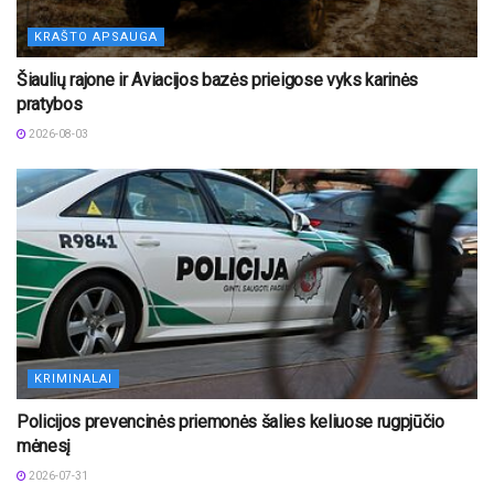
KRAŠTO APSAUGA
Šiaulių rajone ir Aviacijos bazės prieigose vyks karinės
pratybos
2026-08-03
KRIMINALAI
Policijos prevencinės priemonės šalies keliuose rugpjūčio
mėnesį
2026-07-31