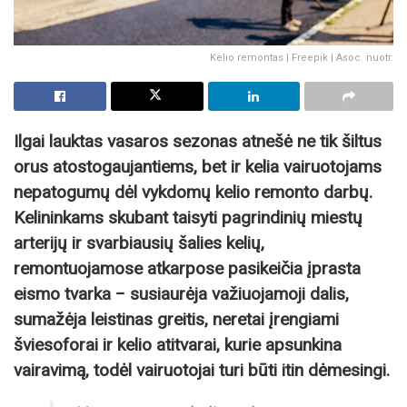
Kelio remontas | Freepik | Asoc. nuotr.
Ilgai lauktas vasaros sezonas atnešė ne tik šiltus
orus atostogaujantiems, bet ir kelia vairuotojams
nepatogumų dėl vykdomų kelio remonto darbų.
Kelininkams skubant taisyti pagrindinių miestų
arterijų ir svarbiausių šalies kelių,
remontuojamose atkarpose pasikeičia įprasta
eismo tvarka − susiaurėja važiuojamoji dalis,
sumažėja leistinas greitis, neretai įrengiami
šviesoforai ir kelio atitvarai, kurie apsunkina
vairavimą, todėl vairuotojai turi būti itin dėmesingi.