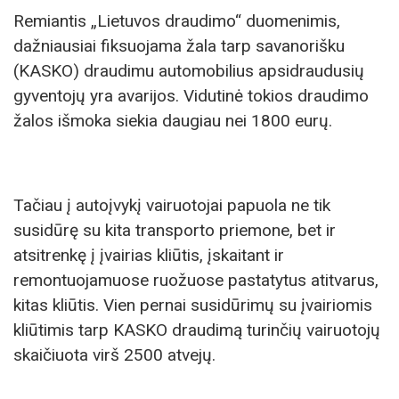
Remiantis „Lietuvos draudimo“ duomenimis,
dažniausiai fiksuojama žala tarp savanorišku
(KASKO) draudimu automobilius apsidraudusių
gyventojų yra avarijos. Vidutinė tokios draudimo
žalos išmoka siekia daugiau nei 1800 eurų.
Tačiau į autoįvykį vairuotojai papuola ne tik
susidūrę su kita transporto priemone, bet ir
atsitrenkę į įvairias kliūtis, įskaitant ir
remontuojamuose ruožuose pastatytus atitvarus,
kitas kliūtis. Vien pernai susidūrimų su įvairiomis
kliūtimis tarp KASKO draudimą turinčių vairuotojų
skaičiuota virš 2500 atvejų.