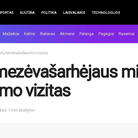
SPORTAS
KULTŪRA
POLITIKA
LAISVALAIKIS
TECHNOLOGIJOS
Mažeikiai
Kelmė
Rietavas
Akmenė
Palanga
Pagėgiai
Raseiniai
tų bendradarbiavimo vizitas
mezėvašarhėjaus m
mo vizitas
kas: 1 min skaitymo