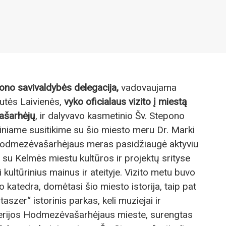
no savivaldybės delegacija,
vadovaujama
utės Laivienės,
vyko oficialaus vizito į miestą
ašarhėjų
, ir dalyvavo kasmetinio Šv. Stepono
kiniame susitikime su šio miesto meru Dr. Marki
 Hodmezėvašarhėjaus meras pasidžiaugė aktyviu
su Kelmės miestu kultūros ir projektų srityse
i kultūrinius mainus ir ateityje. Vizito metu buvo
 katedra, domėtasi šio miesto istorija, taip pat
szer“ istorinis parkas, keli muziejai ir
lerijos Hodmezėvašarhėjaus mieste, surengtas