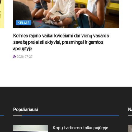
KELMĖ
Kelmės rajono vaikai kviečiami dar vieną vasaros
savaitę praleisti aktyviai, prasmingai ir gamtos
apsuptyje
2026-07-27
Populiariausi
N
Kopų tvirtinimo talka pajūryje