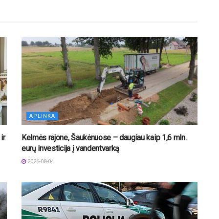
APLINKA
ir
Kelmės rajone, Šaukėnuose – daugiau kaip 1,6 mln.
eurų investicija į vandentvarką
2026-08-04