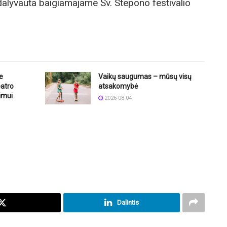
dalyvauta baigiamajame Šv. Stepono festivalio
e
Vaikų saugumas – mūsų visų
eatro
atsakomybė
imui
2026-08-04
Dalintis