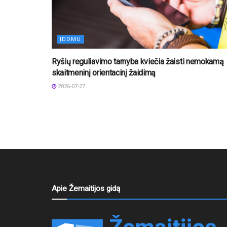
ĮDOMU
Ryšių reguliavimo tarnyba kviečia žaisti nemokamą
skaitmeninį orientacinį žaidimą
2026-07-27
Apie Žemaitijos gidą