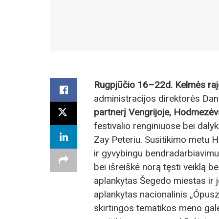
Rugpjūčio 16–22d. Kelmės rajo
administracijos direktorės Dan
partnerį Vengrijoje, Hodmezėv
festivalio renginiuose bei daly
Zay Peteriu. Susitikimo metu
ir gyvybingu bendradarbiavimu 
bei išreiškė norą tęsti veiklą be
aplankytas Šegedo miestas ir jo
aplankytas nacionalinis „Ópuszta
skirtingos tematikos meno ga