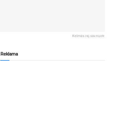
Kelmės raj.sav.nuotr.
Reklama