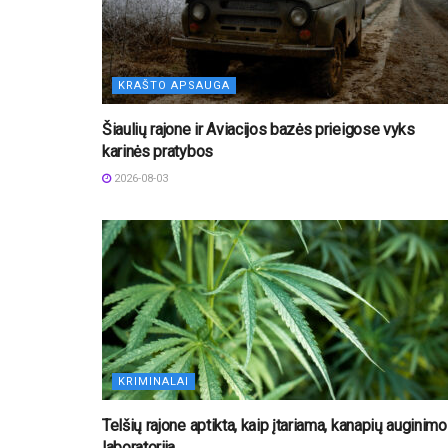
KRAŠTO APSAUGA
Šiaulių rajone ir Aviacijos bazės prieigose vyks
karinės pratybos
2026-08-03
KRIMINALAI
Telšių rajone aptikta, kaip įtariama, kanapių auginimo
laboratorija