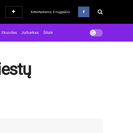
Ketvirtadienis, 6 rugpjūčio
Skuodas
Jurbarkas
Šilutė
iestų