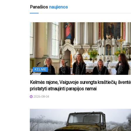
Panašios
naujienos
KELMĖ
Kelmės rajone, Vaiguvoje surengta kraštiečių šventė 
pristatyti atnaujinti parapijos namai
2026-08-04