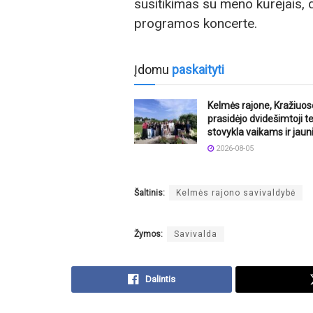
susitikimas su meno kūrėjais, 
programos koncerte.
Įdomu
paskaityti
Kelmės rajone, Kražiuos
prasidėjo dvidešimtoji t
stovykla vaikams ir jaun
2026-08-05
Šaltinis:
Kelmės rajono savivaldybė
Žymos:
Savivalda
Dalintis