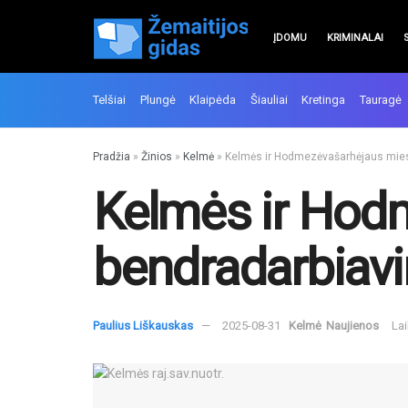
ĮDOMU
KRIMINALAI
Telšiai
Plungė
Klaipėda
Šiauliai
Kretinga
Tauragė
Pradžia
»
Žinios
»
Kelmė
»
Kelmės ir Hodmezėvašarhėjaus mies
Kelmės ir Hod
bendradarbiavi
Paulius Liškauskas
2025-08-31
Kelmė
Naujienos
Lai