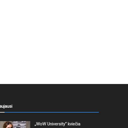
aujausi
„WoW University“ kviečia