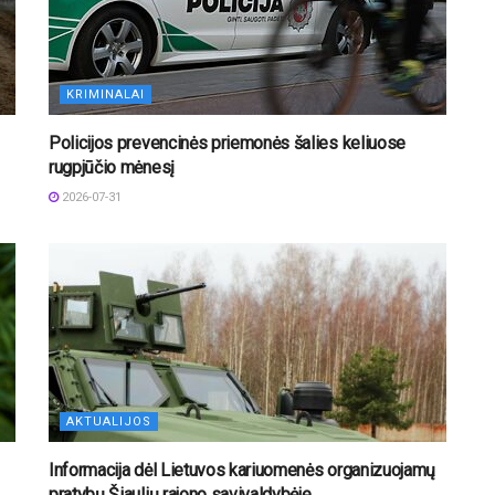
KRIMINALAI
Policijos prevencinės priemonės šalies keliuose
rugpjūčio mėnesį
2026-07-31
AKTUALIJOS
Informacija dėl Lietuvos kariuomenės organizuojamų
pratybų Šiaulių rajono savivaldybėje