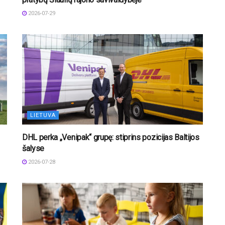
2026-07-29
LIETUVA
DHL perka „Venipak“ grupę: stiprins pozicijas Baltijos
šalyse
2026-07-28