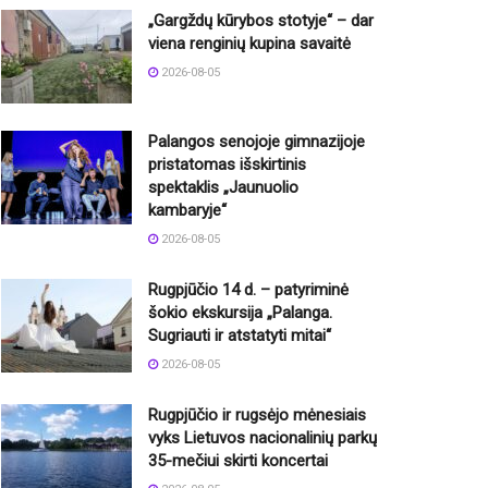
„Gargždų kūrybos stotyje“ – dar
viena renginių kupina savaitė
2026-08-05
Palangos senojoje gimnazijoje
pristatomas išskirtinis
spektaklis „Jaunuolio
kambaryje“
2026-08-05
Rugpjūčio 14 d. – patyriminė
šokio ekskursija „Palanga.
Sugriauti ir atstatyti mitai“
2026-08-05
Rugpjūčio ir rugsėjo mėnesiais
vyks Lietuvos nacionalinių parkų
35-mečiui skirti koncertai