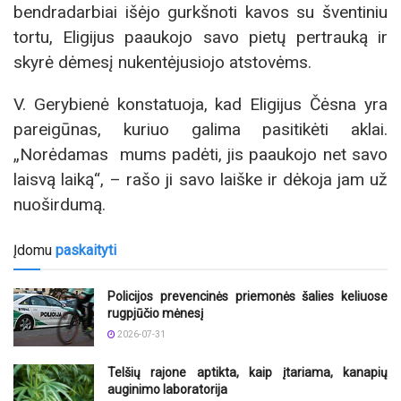
bendradarbiai išėjo gurkšnoti kavos su šventiniu
tortu, Eligijus paaukojo savo pietų pertrauką ir
skyrė dėmesį nukentėjusiojo atstovėms.
V. Gerybienė konstatuoja, kad Eligijus Čėsna yra
pareigūnas, kuriuo galima pasitikėti aklai.
„Norėdamas mums padėti, jis paaukojo net savo
laisvą laiką“, – rašo ji savo laiške ir dėkoja jam už
nuoširdumą.
Įdomu
paskaityti
Policijos prevencinės priemonės šalies keliuose
rugpjūčio mėnesį
2026-07-31
Telšių rajone aptikta, kaip įtariama, kanapių
auginimo laboratorija