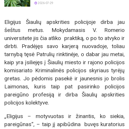
2026-07-29
Eligijus Šiaulių apskrities policijoje dirba jau
šeštus metus. Mokydamasis V. Romerio
universitete jis čia atliko praktiką, o po to atvyko ir
dirbti. Pradėjęs savo karjerą nuovadoje, toliau
tarnybą tęsė Patrulių rinktinėje, o dabar jau metai,
kaip yra įsiliejęs į Šiaulių miesto ir rajono policijos
komisariato Kriminalinės policijos skyriaus tyrėjų
gretas. Jo pėdomis pasekė ir jaunesnis jo brolis
Laimonas, kuris taip pat pasirinko policijos
pareigūno profesiją ir dirba Šiaulių apskrities
policijos kolektyve.
„Eligijus – motyvuotas ir žinantis, ko siekia,
pareigūnas“, – taip jį apibūdina buvęs kuratorius