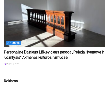
AKMENĖ
Personalinė Dainiaus Liškevičiaus paroda „Pelėda, šventovė ir
judantysis“ Akmenės kultūros namuose
2026-07-21
Reklama