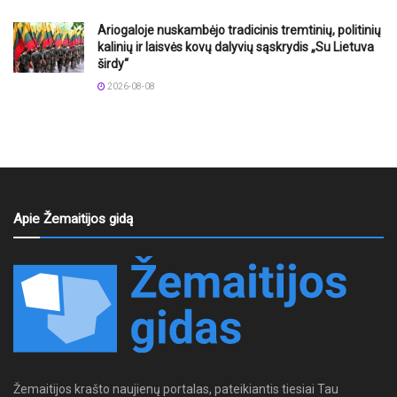
Ariogaloje nuskambėjo tradicinis tremtinių, politinių
kalinių ir laisvės kovų dalyvių sąskrydis „Su Lietuva
širdy“
2026-08-08
Apie Žemaitijos gidą
Žemaitijos krašto naujienų portalas, pateikiantis tiesiai Tau