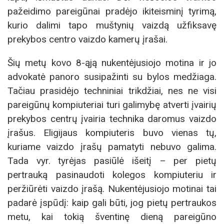
pažeidimo pareigūnai pradėjo ikiteisminį tyrimą,
kurio dalimi tapo muštynių vaizdą užfiksavę
prekybos centro vaizdo kamerų įrašai.
Šių metų kovo 8-ąją nukentėjusiojo motina ir jo
advokatė panoro susipažinti su bylos medžiaga.
Tačiau prasidėjo techniniai trikdžiai, nes ne visi
pareigūnų kompiuteriai turi galimybę atverti įvairių
prekybos centrų įvairia technika daromus vaizdo
įrašus. Eligijaus kompiuteris buvo vienas tų,
kuriame vaizdo įrašų pamatyti nebuvo galima.
Tada vyr. tyrėjas pasiūlė išeitį – per pietų
pertrauką pasinaudoti kolegos kompiuteriu ir
peržiūrėti vaizdo įrašą. Nukentėjusiojo motinai tai
padarė įspūdį: kaip gali būti, jog pietų pertraukos
metu, kai tokią šventinę dieną pareigūno