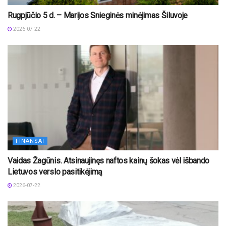
Rugpjūčio 5 d. – Marijos Snieginės minėjimas Šiluvoje
2026-07-22
FINANSAI
Vaidas Žagūnis. Atsinaujinęs naftos kainų šokas vėl išbando
Lietuvos verslo pasitikėjimą
2026-07-22