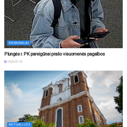
KRIMINALAI
Plungės r. PK pareigūnai prašo visuomenės pagalbos
2026-07-24
AKTUALIJOS