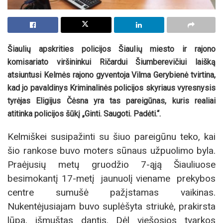
Šiaulių apskrities policijos Šiaulių miesto ir rajono
komisariato viršininkui Ričardui Šiumberevičiui laišką
atsiuntusi Kelmės rajono gyventoja Vilma Gerybienė tvirtina,
kad jo pavaldinys Kriminalinės policijos skyriaus vyresnysis
tyrėjas Eligijus Čėsna yra tas pareigūnas, kuris realiai
atitinka policijos šūkį „Ginti. Saugoti. Padėti.“.
Kelmiškei susipažinti su šiuo pareigūnu teko, kai
šio rankose buvo moters sūnaus užpuolimo byla.
Praėjusių metų gruodžio 7-ąją Šiauliuose
besimokantį 17-metį jaunuolį viename prekybos
centre sumušė pažįstamas vaikinas.
Nukentėjusiajam buvo suplėšyta striukė, prakirsta
lūpa, išmuštas dantis. Dėl viešosios tvarkos