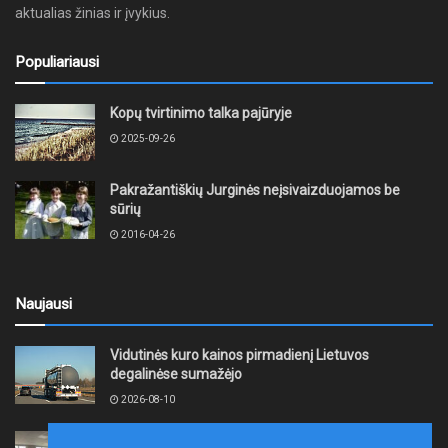
aktualias žinias ir įvykius.
Populiariausi
Kopų tvirtinimo talka pajūryje
2025-09-26
Pakražantiškių Jurginės neįsivaizduojamos be
sūrių
2016-04-26
Naujausi
Vidutinės kuro kainos pirmadienį Lietuvos
degalinėse sumažėjo
2026-08-10
Jurbarko Vytauto Didžiojo pagrindinėje mokykloje