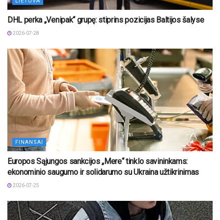
LIETUVA
DHL perka „Venipak“ grupę: stiprins pozicijas Baltijos šalyse
2026-07-28
FINANSAI
Europos Sąjungos sankcijos „Mere“ tinklo savininkams:
ekonominio saugumo ir solidarumo su Ukraina užtikrinimas
2026-07-25