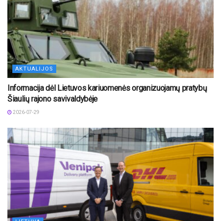
AKTUALIJOS
Informacija dėl Lietuvos kariuomenės organizuojamų pratybų
Šiaulių rajono savivaldybėje
2026-07-29