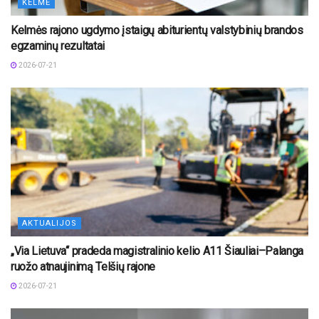
KELMĖ
Kelmės rajono ugdymo įstaigų abiturientų valstybinių brandos
egzaminų rezultatai
2026-07-21
AKTUALIJOS
„Via Lietuva“ pradeda magistralinio kelio A11 Šiauliai–Palanga
ruožo atnaujinimą Telšių rajone
2026-07-21