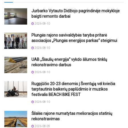
Jurbarko Vytauto Didžiojo pagrindinėje mokykloje
baigti remonto darbai
2026-08-10
Plungės rajono savivaldybės taryba pritarė
asociacijos „Plungės energijos parkas“ steigimui
2026-08-10
UAB „Šiaulių energija“ vykdo šilumos tinklų
rekonstravimo darbus
2026-08-10
Rugpjūčio 20-23 dienomis į Šventąją vėl kviečia
tarptautinis baikerių paplūdimio ir muzikos
festivalis BEACH BIKE FEST
2026-08-10
Šilalės rajone numatytas melioracijos statinių
rekonstravimas
2026-08-09