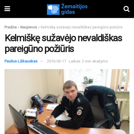
Pradžia
»
Naujienos
»
Kelmiškę sužavėjo nevaldiškas pareigūno požiūris
Kelmiškę sužavėjo nevaldiškas
pareigūno požiūris
Paulius Liškauskas
2016-03-17
Laikas: 2 min skaitymo