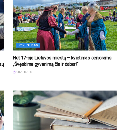
GYVENIMAS
Net 17-oje Lietuvos miestų – kvietimas senjorams:
izų
„Švęskime gyvenimą čia ir dabar!“
2026-07-30