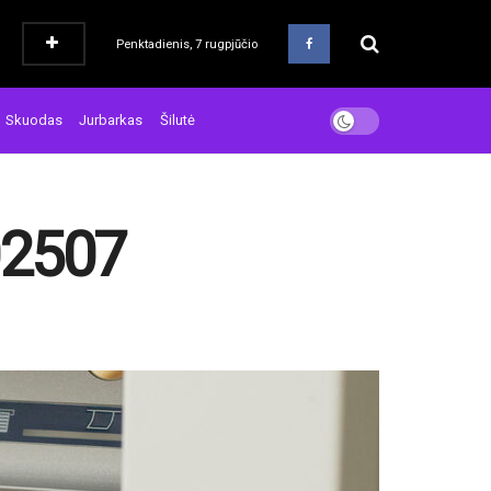
Penktadienis, 7 rugpjūčio
Skuodas
Jurbarkas
Šilutė
02507