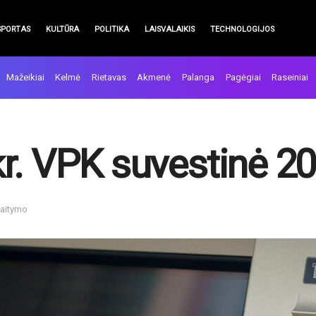
SPORTAS
KULTŪRA
POLITIKA
LAISVALAIKIS
TECHNOLOGIJOS
Mažeikiai
Kelmė
Rietavas
Akmenė
Palanga
Pagėgiai
Raseiniai
r. VPK suvestinė 2
kaitymo