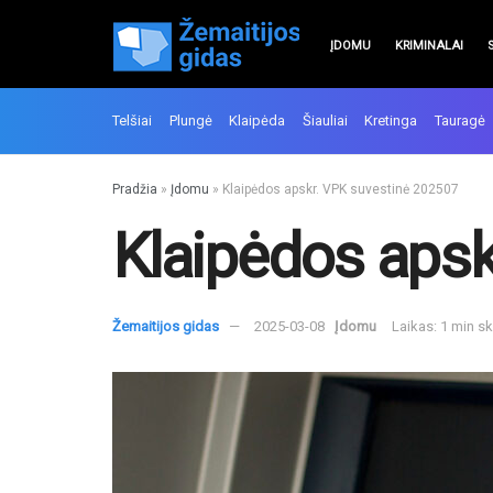
ĮDOMU
KRIMINALAI
Telšiai
Plungė
Klaipėda
Šiauliai
Kretinga
Tauragė
Pradžia
»
Įdomu
»
Klaipėdos apskr. VPK suvestinė 202507
Klaipėdos apsk
Žemaitijos gidas
2025-03-08
Įdomu
Laikas: 1 min s