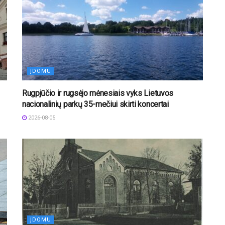
ĮDOMU
Rugpjūčio ir rugsėjo mėnesiais vyks Lietuvos
nacionalinių parkų 35-mečiui skirti koncertai
2026-08-05
ĮDOMU