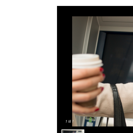
1
Iš 1