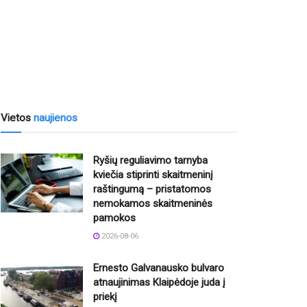
Vietos
naujienos
Ryšių reguliavimo tarnyba
kviečia stiprinti skaitmeninį
raštingumą – pristatomos
nemokamos skaitmeninės
pamokos
2026-08-06
Ernesto Galvanausko bulvaro
atnaujinimas Klaipėdoje juda į
priekį