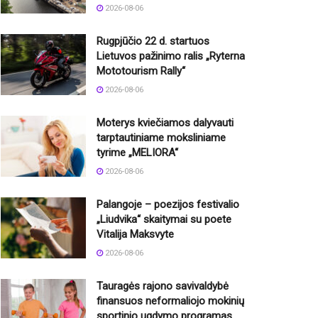
2026-08-06
Rugpjūčio 22 d. startuos
Lietuvos pažinimo ralis „Ryterna
Mototourism Rally“
2026-08-06
Moterys kviečiamos dalyvauti
tarptautiniame moksliniame
tyrime „MELIORA“
2026-08-06
Palangoje – poezijos festivalio
„Liudvika“ skaitymai su poete
Vitalija Maksvyte
2026-08-06
Tauragės rajono savivaldybė
finansuos neformaliojo mokinių
sportinio ugdymo programas