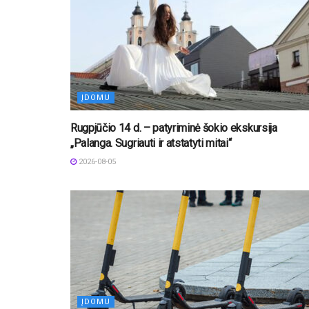
ĮDOMU
Rugpjūčio 14 d. – patyriminė šokio ekskursija
„Palanga. Sugriauti ir atstatyti mitai“
2026-08-05
ĮDOMU