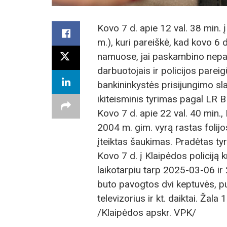
Kovo 7 d. apie 12 val. 38 min.
m.), kuri pareiškė, kad kovo 6 
namuose, jai paskambino nepaž
darbuotojais ir policijos parei
bankininkystės prisijungimo sl
ikiteisminis tyrimas pagal LR B
Kovo 7 d. apie 22 val. 40 min.,
2004 m. gim. vyrą rastas folij
įteiktas šaukimas. Pradėtas ty
Kovo 7 d. į Klaipėdos policiją
laikotarpiu tarp 2025-03-06 i
buto pavogtos dvi keptuvės, puo
televizorius ir kt. daiktai. Žal
/Klaipėdos apskr. VPK/