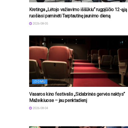
Kretinga „Lėtojo važiavimo iššūkiu“ rugpjūčio 12-ąją
ruošiasi paminėti Tarptautinę jaunimo dieną
2026-08-05
ĮDOMU
Vasaros kino festivalis „Sidabrinės gervės naktys“
Mažeikiuose – jau penktadienį
2026-08-04