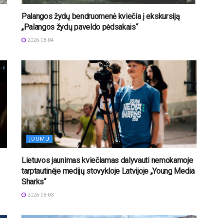
Palangos žydų bendruomenė kviečia į ekskursiją
„Palangos žydų paveldo pėdsakais“
2026-08-04
ĮDOMU
Lietuvos jaunimas kviečiamas dalyvauti nemokamoje
tarptautinėje medijų stovykloje Latvijoje „Young Media
Sharks“
2026-08-03