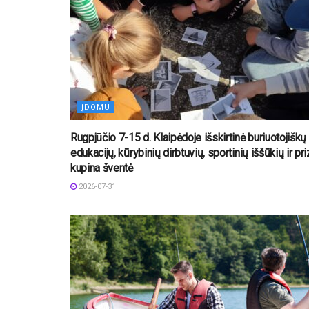
ĮDOMU
Rugpjūčio 7-15 d. Klaipėdoje išskirtinė buriuotojiškų
edukacijų, kūrybinių dirbtuvių, sportinių iššūkių ir pr
kupina šventė
2026-07-31