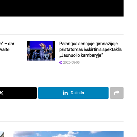
e“ – dar
Palangos senojoje gimnazijoje
vaitė
pristatomas išskirtinis spektaklis
„Jaunuolio kambaryje“
2026-08-05
Dalintis