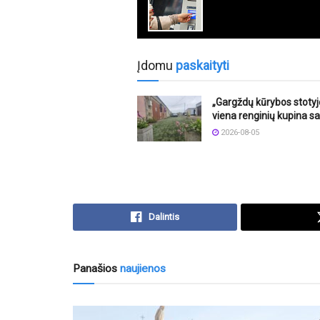
Įdomu
paskaityti
„Gargždų kūrybos stotyj
viena renginių kupina sa
2026-08-05
Dalintis
Panašios
naujienos