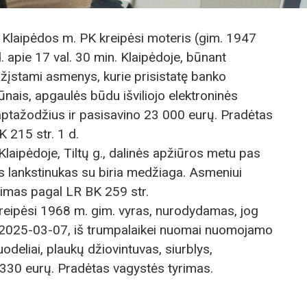
 į Klaipėdos m. PK kreipėsi moteris (gim. 1947
d. apie 17 val. 30 min. Klaipėdoje, būnant
įstami asmenys, kurie prisistatę banko
gūnais, apgaulės būdu išviliojo elektroninės
aptažodžius ir pasisavino 23 000 eurų. Pradėtas
K 215 str. 1 d.
 Klaipėdoje, Tiltų g., dalinės apžiūros metu pas
os lankstinukas su biria medžiaga. Asmeniui
rimas pagal LR BK 259 str.
 kreipėsi 1968 m. gim. vyras, nurodydamas, jog
r 2025-03-07, iš trumpalaikei nuomai nuomojamo
deliai, plaukų džiovintuvas, siurblys,
a 1330 eurų. Pradėtas vagystės tyrimas.