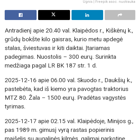
Ugnis | Freepik asoc. nuotrauka
Antradienį apie 20.40 val. Klaipėdos r., Kiškėnų k.,
grūdų bokšte kilo gaisras, kurio metu apdegė
stalas, šviestuvas ir kiti daiktai. Įtariamas
padegimas. Nuostolis – 300 eurų. Surinkta
medžiaga pagal LR BK 187 str. 1 d.
2025-12-16 apie 06.00 val. Skuodo r., Daukšių k.,
pastebėta, kad iš kiemo yra pavogtas traktorius
MTZ 80. Žala – 1500 eurų. Pradėtas vagystės
tyrimas.
2025-12-17 apie 02.15 val. Klaipėdoje, Minijos g.,
pas 1989 m. gimusį vyrą rastas popierinis
maišelis su augalinės kilmės, galimai narkotine