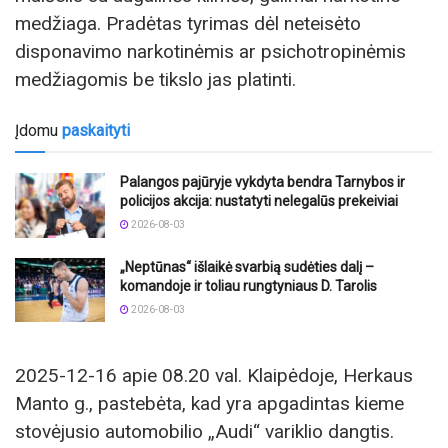
medžiaga. Pradėtas tyrimas dėl neteisėto
disponavimo narkotinėmis ar psichotropinėmis
medžiagomis be tikslo jas platinti.
Įdomu
paskaityti
Palangos pajūryje vykdyta bendra Tarnybos ir
policijos akcija: nustatyti nelegalūs prekeiviai
2026-08-03
„Neptūnas“ išlaikė svarbią sudėties dalį –
komandoje ir toliau rungtyniaus D. Tarolis
2026-08-03
2025-12-16 apie 08.20 val. Klaipėdoje, Herkaus
Manto g., pastebėta, kad yra apgadintas kieme
stovėjusio automobilio „Audi“ variklio dangtis.