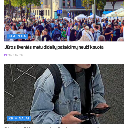
KLAIPĖDA
Jūros šventės metu didelių pažeidimų neužfiksuota
2026-07-26
KRIMINALAI