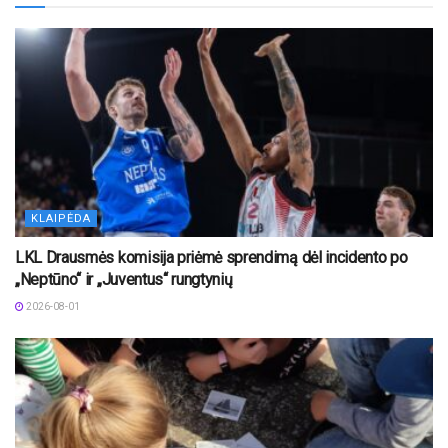
KLAIPĖDA
LKL Drausmės komisija priėmė sprendimą dėl incidento po
„Neptūno“ ir „Juventus“ rungtynių
2026-08-01