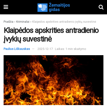
Pradžia
»
Kriminalai
»
Klaipėdos apskrities antradienio įvykių suvestinė
Klaipėdos apskrities antradienio
įvykių suvestinė
Paulius Liškauskas
2025-12-17
Laikas: 1 min skaitymo