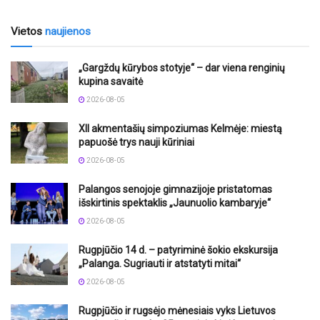
Vietos
naujienos
„Gargždų kūrybos stotyje“ – dar viena renginių
kupina savaitė
2026-08-05
XII akmentašių simpoziumas Kelmėje: miestą
papuošė trys nauji kūriniai
2026-08-05
Palangos senojoje gimnazijoje pristatomas
išskirtinis spektaklis „Jaunuolio kambaryje“
2026-08-05
Rugpjūčio 14 d. – patyriminė šokio ekskursija
„Palanga. Sugriauti ir atstatyti mitai“
2026-08-05
Rugpjūčio ir rugsėjo mėnesiais vyks Lietuvos