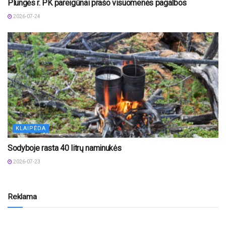
Plungės r. PK pareigūnai prašo visuomenės pagalbos
2026-07-24
KLAIPĖDA
Sodyboje rasta 40 litrų naminukės
2026-07-23
Reklama