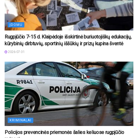
ĮDOMU
Rugpjūčio 7-15 d. Klaipėdoje išskirtinė buriuotojiškų edukacijų,
kūrybinių dirbtuvių, sportinių iššūkių ir prizų kupina šventė
2026-07-31
KRIMINALAI
Policijos prevencinės priemonės šalies keliuose rugpjūčio