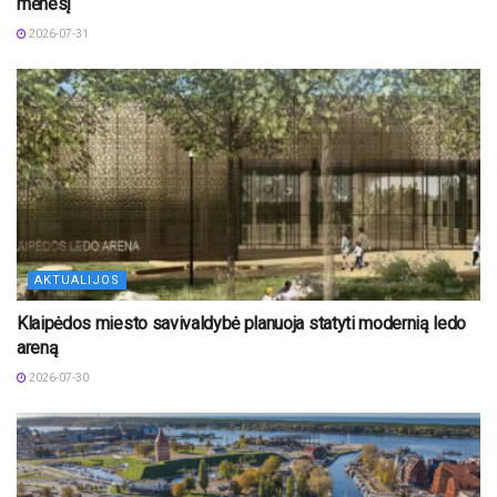
mėnesį
2026-07-31
AKTUALIJOS
Klaipėdos miesto savivaldybė planuoja statyti modernią ledo
areną
2026-07-30