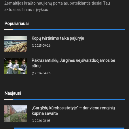
Žemaitijos krašto naujienų portalas, pateikiantis tiesiai Tau
aktualias žinias ir įvykius.
Populiariausi
Kopų tvirtinimo talka pajūryje
2025-09-26
Pakražantiškių Jurginės neįsivaizduojamos be
sūrių
2016-04-26
Naujausi
„Gargždų kūrybos stotyje“ – dar viena renginių
kupina savaitė
2026-08-05