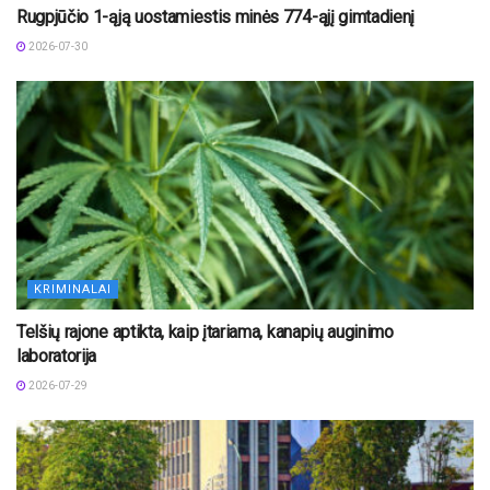
Rugpjūčio 1-ąją uostamiestis minės 774-ąjį gimtadienį
2026-07-30
KRIMINALAI
Telšių rajone aptikta, kaip įtariama, kanapių auginimo
laboratorija
2026-07-29