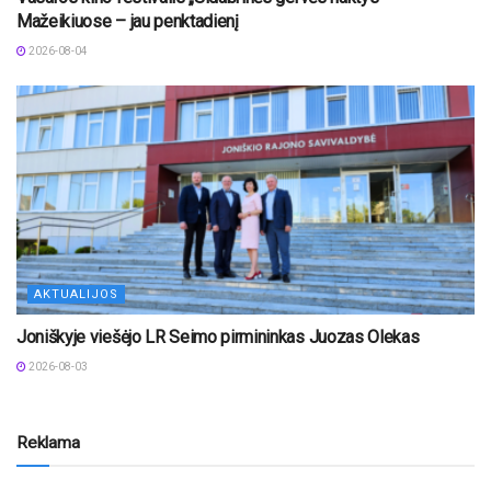
Mažeikiuose – jau penktadienį
2026-08-04
AKTUALIJOS
Joniškyje viešėjo LR Seimo pirmininkas Juozas Olekas
2026-08-03
Reklama