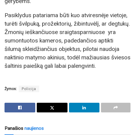
gėrybėms.
Pasiklydus patariama būti kuo atviresnėje vietoje,
turėti švilpuką, prožektorių, žibintuvėlį, ar degtukų.
Žmonių ieškančiuose sraigtasparniuose yra
sumontuotos kameros, padedančios aptikti
šilumą skleidžiančius objektus, pilotai naudoja
naktinio matymo akinius, todėl mažiausias šviesos
šaltinis paiešką gali labai palengvinti.
Žymos:
Policija
Panašios
naujienos