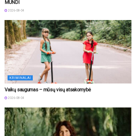
MUNDI
2026-08-04
KRIMINALAI
Vaikų saugumas – mūsų visų atsakomybė
2026-08-04