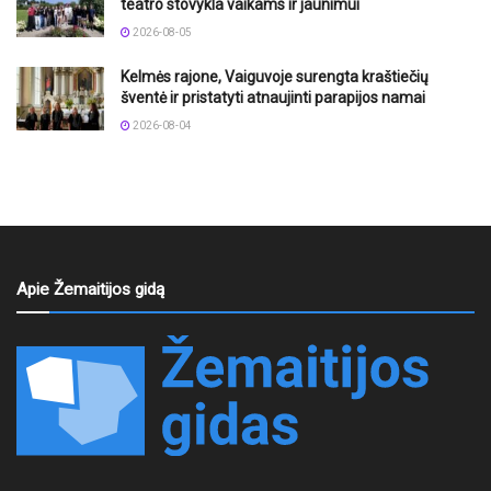
teatro stovykla vaikams ir jaunimui
2026-08-05
Kelmės rajone, Vaiguvoje surengta kraštiečių
šventė ir pristatyti atnaujinti parapijos namai
2026-08-04
Apie Žemaitijos gidą