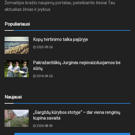
Žemaitijos krašto naujienų portalas, pateikiantis tiesiai Tau
aktualias žinias ir įvykius.
Populiariausi
Kopų tvirtinimo talka pajūryje
2025-09-26
Pakražantiškių Jurginės neįsivaizduojamos be
sūrių
2016-04-26
Naujausi
„Gargždų kūrybos stotyje“ – dar viena renginių
kupina savaitė
2026-08-05