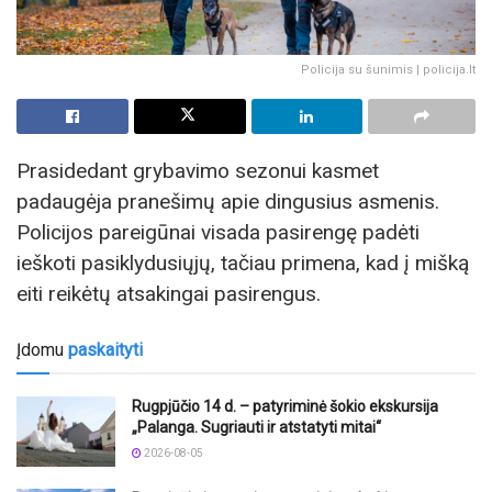
Policija su šunimis | policija.lt
Prasidedant grybavimo sezonui kasmet
padaugėja pranešimų apie dingusius asmenis.
Policijos pareigūnai visada pasirengę padėti
ieškoti pasiklydusiųjų, tačiau primena, kad į mišką
eiti reikėtų atsakingai pasirengus.
Įdomu
paskaityti
Rugpjūčio 14 d. – patyriminė šokio ekskursija
„Palanga. Sugriauti ir atstatyti mitai“
2026-08-05