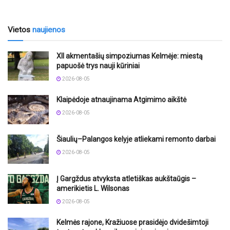
Vietos
naujienos
XII akmentašių simpoziumas Kelmėje: miestą
papuošė trys nauji kūriniai
2026-08-05
Klaipėdoje atnaujinama Atgimimo aikštė
2026-08-05
Šiaulių–Palangos kelyje atliekami remonto darbai
2026-08-05
Į Gargždus atvyksta atletiškas aukštaūgis –
amerikietis L. Wilsonas
2026-08-05
Kelmės rajone, Kražiuose prasidėjo dvidešimtoji