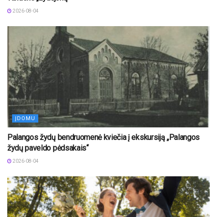
2026-08-04
ĮDOMU
Palangos žydų bendruomenė kviečia į ekskursiją „Palangos
žydų paveldo pėdsakais“
2026-08-04