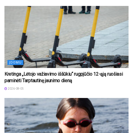
ĮDOMU
Kretinga „Lėtojo važiavimo iššūkiu“ rugpjūčio 12-ąją ruošiasi
paminėti Tarptautinę jaunimo dieną
2026-08-05