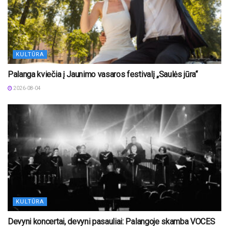
KULTŪRA
Palanga kviečia į Jaunimo vasaros festivalį „Saulės jūra“
2026-08-04
KULTŪRA
Devyni koncertai, devyni pasauliai: Palangoje skamba VOCES