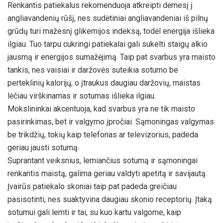
Renkantis patiekalus rekomenduoja atkreipti dėmesį į
angliavandenių rūšį, nes sudėtiniai angliavandeniai iš pilnų
grūdų turi mažesnį glikemijos indeksą, todėl energija išlieka
ilgiau. Tuo tarpu cukringi patiekalai gali sukelti staigų alkio
jausmą ir energijos sumažėjimą. Taip pat svarbus yra maisto
tankis, nes vaisiai ir daržovės suteikia sotumo be
perteklinių kalorijų, o įtraukus daugiau daržovių, maistas
lėčiau virškinamas ir sotumas išlieka ilgiau.
Mokslininkai akcentuoja, kad svarbus yra ne tik maisto
pasirinkimas, bet ir valgymo įpročiai. Sąmoningas valgymas
be trikdžių, tokių kaip telefonas ar televizorius, padeda
geriau jausti sotumą.
Suprantant veiksnius, lemiančius sotumą ir sąmoningai
renkantis maistą, galima geriau valdyti apetitą ir savijautą.
Įvairūs patiekalo skoniai taip pat padeda greičiau
pasisotinti, nes suaktyvina daugiau skonio receptorių. Įtaką
sotumui gali lemti ir tai, su kuo kartu valgome, kaip