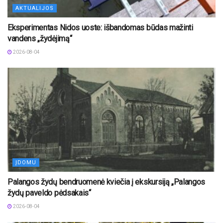
AKTUALIJOS
Eksperimentas Nidos uoste: išbandomas būdas mažinti
vandens „žydėjimą“
2026-08-04
ĮDOMU
Palangos žydų bendruomenė kviečia į ekskursiją „Palangos
žydų paveldo pėdsakais“
2026-08-04