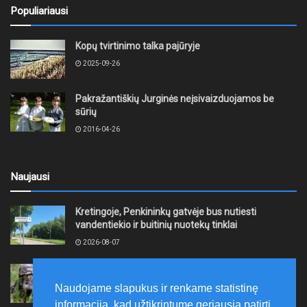
Populiariausi
Kopų tvirtinimo talka pajūryje
2025-09-26
Pakražantiškių Jurginės neįsivaizduojamos be
sūrių
2016-04-26
Naujausi
Kretingoje, Penkininkų gatvėje bus nutiesti
vandentiekio ir buitinių nuotekų tinklai
2026-08-07
Rugpjūčio 7–9 dienomis Žemaičių apygardos 3-ioji
rinktinė vykdys karines pratybas
Naudojame slapukus ir renkame statistinę
2026-08-07
informaciją, kad užtikrintume geriausią patirtį