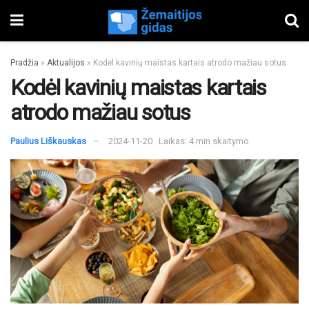
Pradžia
»
Aktualijos
»
Kodėl kavinių maistas kartais atrodo mažiau sotus
Kodėl kavinių maistas kartais
atrodo mažiau sotus
Paulius Liškauskas
2024-11-20
Laikas: 4 min skaitymo