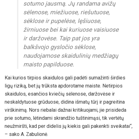
sotumo jausmą. Jų randama avižų
sėlenose, miežiuose, riešutuose,
sėklose ir pupelėse, lęšiuose,
žirniuose bei kai kuriuose vaisiuose
ir daržovėse. Taip pat jos yra
balkšvojo gysločio sėklose,
naudojamose skaidulinių medžiagų
maisto papilduose.
Kai kurios tirpios skaidulos gali padėti sumažinti širdies
ligų riziką, bet jų trūksta apdorotame maiste. Netirpios
skaidulos, esančios kviečių sėlenose, daržovėse ir
neskaldytuose grūduose, didina išmatų tūrį ir pagreitina
virškinimą. Nors riebalai dažnai kritikuojami, jie prisideda
prie sotumo, lėtindami skrandžio tuštinimąsi, tik vertėtų
neužmiršti, kad per didelis jų kiekis gali pakenkti sveikatai“,
– sako A. Zabulionė.