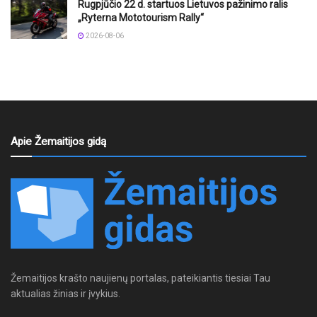
Rugpjūčio 22 d. startuos Lietuvos pažinimo ralis
„Ryterna Mototourism Rally“
2026-08-06
Apie Žemaitijos gidą
Žemaitijos krašto naujienų portalas, pateikiantis tiesiai Tau
aktualias žinias ir įvykius.