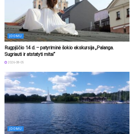
ĮDOMU
Rugpjūčio 14 d. – patyriminė šokio ekskursija „Palanga.
Sugriauti ir atstatyti mitai“
2026-08-05
ĮDOMU