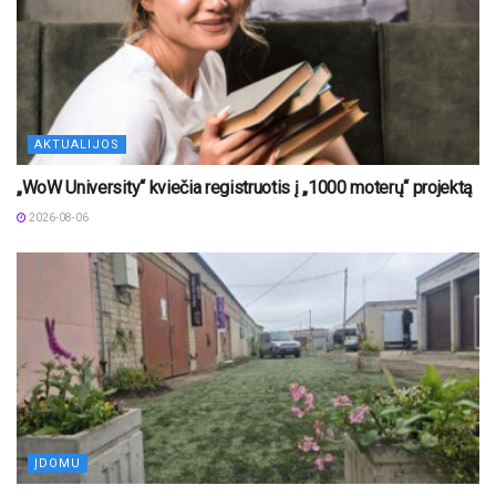
AKTUALIJOS
„WoW University“ kviečia registruotis į „1000 moterų“ projektą
2026-08-06
ĮDOMU