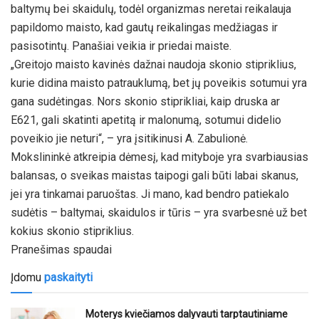
baltymų bei skaidulų, todėl organizmas neretai reikalauja
papildomo maisto, kad gautų reikalingas medžiagas ir
pasisotintų. Panašiai veikia ir priedai maiste.
„Greitojo maisto kavinės dažnai naudoja skonio stipriklius,
kurie didina maisto patrauklumą, bet jų poveikis sotumui yra
gana sudėtingas. Nors skonio stiprikliai, kaip druska ar
E621, gali skatinti apetitą ir malonumą, sotumui didelio
poveikio jie neturi“, – yra įsitikinusi A. Zabulionė.
Mokslininkė atkreipia dėmesį, kad mityboje yra svarbiausias
balansas, o sveikas maistas taipogi gali būti labai skanus,
jei yra tinkamai paruoštas. Ji mano, kad bendro patiekalo
sudėtis – baltymai, skaidulos ir tūris – yra svarbesnė už bet
kokius skonio stipriklius.
Pranešimas spaudai
Įdomu
paskaityti
Moterys kviečiamos dalyvauti tarptautiniame