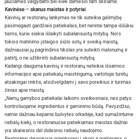
jaučiamės valgydami bei kiek dėmesio tam skiriame.
Kavinėse – skanus maistas ir potyriai
Kavinių ar restoranų lankymas ne tik suteikia galimybę
pasimėgauti gardžiais patiekalais, bet neretai tampa iššūkiu
tiems, kurie siekia išlaikyti subalansuotą mitybą. Nors
tokios matinimo įstaigos siūlo sotų ir sveiką maistą,
dažniausiai jų pagrindinis tikslas yra suteikti malonumą ir
patirtį, o ne užtikrinti subalansuotą mitybą.
Kadangi dauguma kavinių ir restoranų neteikia išsamios
informacijos apie patiekalų maistingumą, vartotojai turėtų
atsakingai rinktis, atsižvelgdami į savo poreikius ir turimas
žinias apie maistą.
„Namų gamybos patiekalai laikomi sveikesniais, nes patys
kontroliuojame ingredientus ir gaminimo būdą. Pavyzdžiui,
namie dažniau kepame bulvytes orkaitėje, kad sumažintume
riebalų kiekį, o restoranuose patiekiamas maistas dažnai
yra skanesnis dėl didesnio riebalų naudojimo.
Restoranai daugiausia orientuojasi į skonį ir malonumą, o