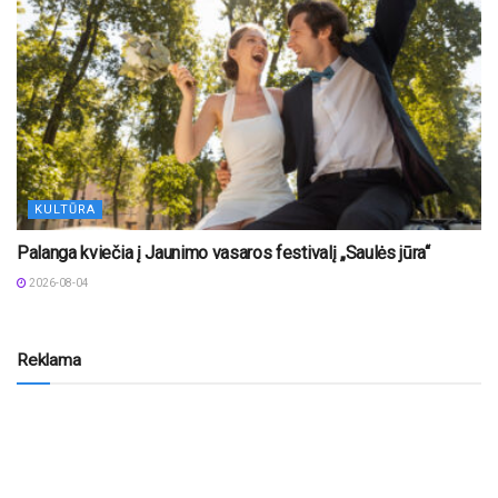
KULTŪRA
Palanga kviečia į Jaunimo vasaros festivalį „Saulės jūra“
2026-08-04
Reklama