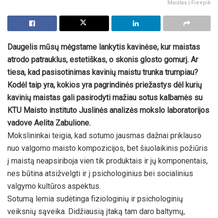
Maistas | Freepik
Daugelis mūsų mėgstame lankytis kavinėse, kur maistas
atrodo patrauklus, estetiškas, o skonis glosto gomurį. Ar
tiesa, kad pasisotinimas kavinių maistu trunka trumpiau?
Kodėl taip yra, kokios yra pagrindinės priežastys dėl kurių
kavinių maistas gali pasirodyti mažiau sotus kalbamės su
KTU Maisto instituto Juslinės analizės mokslo laboratorijos
vadove Aelita Zabulione.
Mokslininkai teigia, kad sotumo jausmas dažnai priklauso
nuo valgomo maisto kompozicijos, bet šiuolaikinis požiūris
į maistą neapsiriboja vien tik produktais ir jų komponentais,
nes būtina atsižvelgti ir į psichologinius bei socialinius
valgymo kultūros aspektus.
Sotumą lemia sudėtinga fiziologinių ir psichologinių
veiksnių sąveika. Didžiausią įtaką tam daro baltymų,