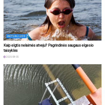
AKTUALIJOS
Kaip elgtis nelaimės atveju? Pagrindinės saugaus elgesio
taisyklės
2026-08-05