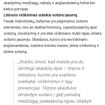
skaidulinių medžiagų, riebalų ir angliavandenių kilmė bei
kiekis porcijoje.
Lėtesnis virškinimas suteikia sotumo jausmą
Pasak mokslininkų, baltymai yra pagrindinis sotumo
elementas, nes jie skatina hormonų, signalizuojančių apie
sotumą, išsiskyrimą ir yra lėtai virškinami, todėl ilgiau išlieka
sotumo jausmas. Skaidulos, kurios yra nevirškinami
angliavandeniai, suteikia maistui masės, lėtina virškinimą ir
didina sotumą.
„Svarbu žinoti, kad maiste yra du
skirtingi skaidulų tipai – tirpios ir
netirpios, kurios yra svarbios
sveikatai, virškinimui ir ligų
prevencijai. Tirpios skaidulos
skrandyje sudaro į gelį panašią
medžiagą, padedančią ilgiau išlaikyti