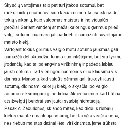
Skysčių vartojimas taip pat turi įtakos sotumui, bet
mokslininkų nuomonės šiuo klausimu neretai išsiskiria dėl
tokių veiksnių, kaip valgomas maistas ir individualūs
įpročiai. Geriant vandenį ar mažai kaloringus gėrimus prieš
valgį, sotumo jausmas gali padidėti ir sumažinti suvartojamo
maisto kiekį.
Vartojant tokius gėrimus valgio metu sotumo jausmas gali
sumažėti dėl skrandžio turinio suminkštėjimo, bet yra tyrimų,
įrodančių, kad tai palengvina virškinimą ir padeda labiau
jausti sotumą. Tad vieningos nuomonės šiuo klausimu vis
dar nėra. Manoma, kad saldūs gėrimai gali trukdyti jausti
sotumą, didindami kalorijų kiekį, o skysčiai po valgio
sotumo reikšmingai irgi nedidina. Akcentuojama, kad būtina
atsižvelgti į bendrai savijautai svarbią hidrataciją.
Pasak A. Zabulionės, sklando mitas, kad didelis riebalų
kiekis maiste garantuoja sotumą, bet tai nėra visiška tiesa,
nes riebus maistas dažnai lėtai virškinamas, jame trūksta