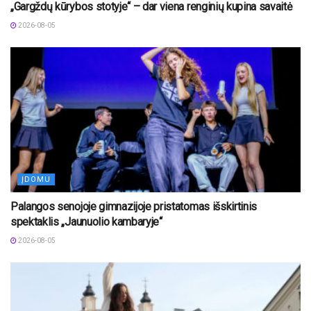
„Gargždų kūrybos stotyje“ – dar viena renginių kupina savaitė
2026-08-05
ĮDOMU
Palangos senojoje gimnazijoje pristatomas išskirtinis
spektaklis „Jaunuolio kambaryje“
2026-08-05