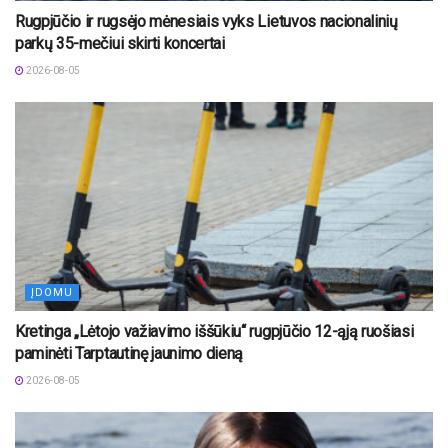
Rugpjūčio ir rugsėjo mėnesiais vyks Lietuvos nacionalinių
parkų 35-mečiui skirti koncertai
2026-08-05
ĮDOMU
Kretinga „Lėtojo važiavimo iššūkiu“ rugpjūčio 12-ąją ruošiasi
paminėti Tarptautinę jaunimo dieną
2026-08-05