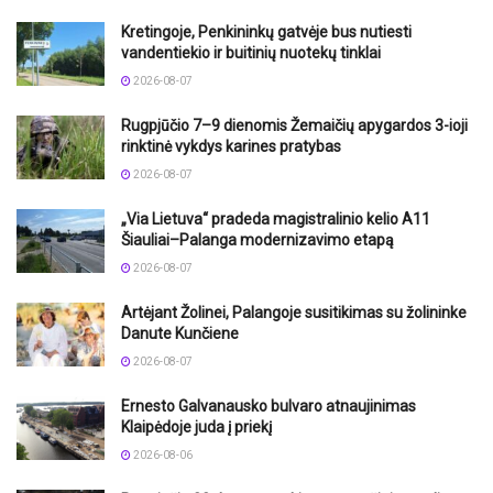
Kretingoje, Penkininkų gatvėje bus nutiesti
vandentiekio ir buitinių nuotekų tinklai
2026-08-07
Rugpjūčio 7–9 dienomis Žemaičių apygardos 3-ioji
rinktinė vykdys karines pratybas
2026-08-07
„Via Lietuva“ pradeda magistralinio kelio A11
Šiauliai–Palanga modernizavimo etapą
2026-08-07
Artėjant Žolinei, Palangoje susitikimas su žolininke
Danute Kunčiene
2026-08-07
Ernesto Galvanausko bulvaro atnaujinimas
Klaipėdoje juda į priekį
2026-08-06