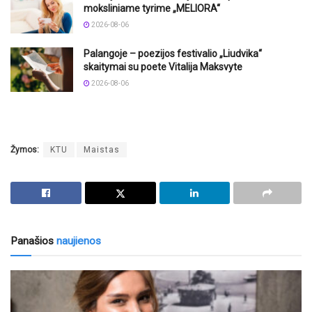
moksliniame tyrime „MELIORA“
2026-08-06
Palangoje – poezijos festivalio „Liudvika“
skaitymai su poete Vitalija Maksvyte
2026-08-06
Žymos:
KTU
Maistas
Panašios
naujienos