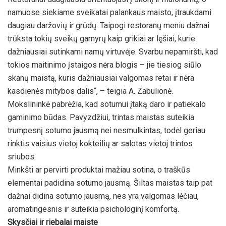
namuose siekiame sveikatai palankaus maisto, įtraukdami
daugiau daržovių ir grūdų. Taipogi restoranų meniu dažnai
trūksta tokių sveikų garnyrų kaip grikiai ar lęšiai, kurie
dažniausiai sutinkami namų virtuvėje. Svarbu nepamiršti, kad
tokios maitinimo įstaigos nėra blogis – jie tiesiog siūlo
skanų maistą, kuris dažniausiai valgomas retai ir nėra
kasdienės mitybos dalis“, – teigia A. Zabulionė.
Mokslininkė pabrėžia, kad sotumui įtaką daro ir patiekalo
gaminimo būdas. Pavyzdžiui, trintas maistas suteikia
trumpesnį sotumo jausmą nei nesmulkintas, todėl geriau
rinktis vaisius vietoj kokteilių ar salotas vietoj trintos
sriubos.
Minkšti ar pervirti produktai mažiau sotina, o traškūs
elementai padidina sotumo jausmą. Šiltas maistas taip pat
dažnai didina sotumo jausmą, nes yra valgomas lėčiau,
aromatingesnis ir suteikia psichologinį komfortą.
Skysčiai ir riebalai maiste