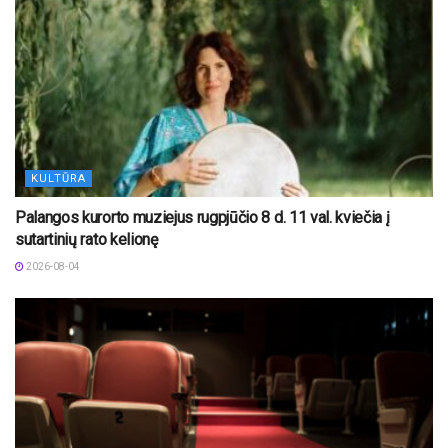
KULTŪRA
Palangos kurorto muziejus rugpjūčio 8 d. 11 val. kviečia į
sutartinių rato kelionę
2026-08-04