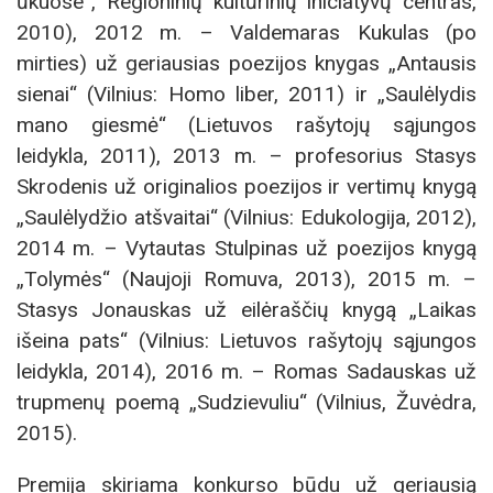
ūkuose“, Regioninių kultūrinių iniciatyvų centras,
2010), 2012 m. – Valdemaras Kukulas (po
mirties) už geriausias poezijos knygas „Antausis
sienai“ (Vilnius: Homo liber, 2011) ir „Saulėlydis
mano giesmė“ (Lietuvos rašytojų sąjungos
leidykla, 2011), 2013 m. – profesorius Stasys
Skrodenis už originalios poezijos ir vertimų knygą
„Saulėlydžio atšvaitai“ (Vilnius: Edukologija, 2012),
2014 m. – Vytautas Stulpinas už poezijos knygą
„Tolymės“ (Naujoji Romuva, 2013), 2015 m. –
Stasys Jonauskas už eilėraščių knygą „Laikas
išeina pats“ (Vilnius: Lietuvos rašytojų sąjungos
leidykla, 2014), 2016 m. – Romas Sadauskas už
trupmenų poemą „Sudzievuliu“ (Vilnius, Žuvėdra,
2015).
Premija skiriama konkurso būdu už geriausią