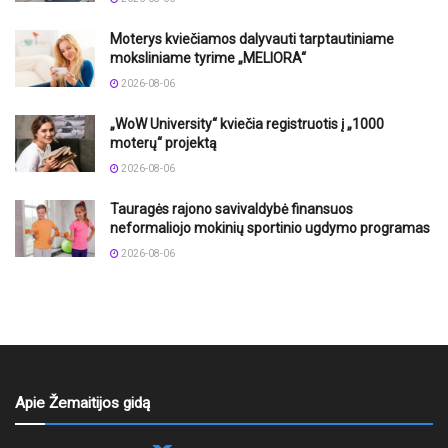
Moterys kviečiamos dalyvauti tarptautiniame
moksliniame tyrime „MELIORA“
2026-08-06
„WoW University“ kviečia registruotis į „1000
moterų“ projektą
2026-08-06
Tauragės rajono savivaldybė finansuos
neformaliojo mokinių sportinio ugdymo programas
2026-08-06
Apie Žemaitijos gidą