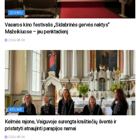
ĮDOMU
Vasaros kino festivalis „Sidabrinės gervės naktys“
Mažeikiuose – jau penktadienį
2026-08-04
KELMĖ
Kelmės rajone, Vaiguvoje surengta kraštiečių šventė ir
pristatyti atnaujinti parapijos namai
2026-08-04