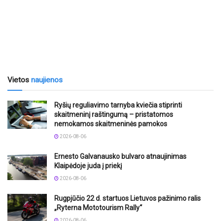
Vietos
naujienos
Ryšių reguliavimo tarnyba kviečia stiprinti
skaitmeninį raštingumą – pristatomos
nemokamos skaitmeninės pamokos
2026-08-06
Ernesto Galvanausko bulvaro atnaujinimas
Klaipėdoje juda į priekį
2026-08-06
Rugpjūčio 22 d. startuos Lietuvos pažinimo ralis
„Ryterna Mototourism Rally“
2026-08-06