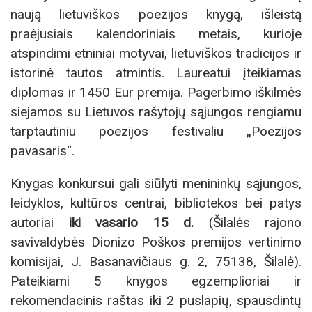
naują lietuviškos poezijos knygą, išleistą
praėjusiais kalendoriniais metais, kurioje
atspindimi etniniai motyvai, lietuviškos tradicijos ir
istorinė tautos atmintis. Laureatui įteikiamas
diplomas ir 1450 Eur premija. Pagerbimo iškilmės
siejamos su Lietuvos rašytojų sąjungos rengiamu
tarptautiniu poezijos festivaliu „Poezijos
pavasaris“.
Knygas konkursui gali siūlyti menininkų sąjungos,
leidyklos, kultūros centrai, bibliotekos bei patys
autoriai
iki vasario 15 d.
(Šilalės rajono
savivaldybės Dionizo Poškos premijos vertinimo
komisijai, J. Basanavičiaus g. 2, 75138, Šilalė).
Pateikiami 5 knygos egzemplioriai ir
rekomendacinis raštas iki 2 puslapių, spausdintų