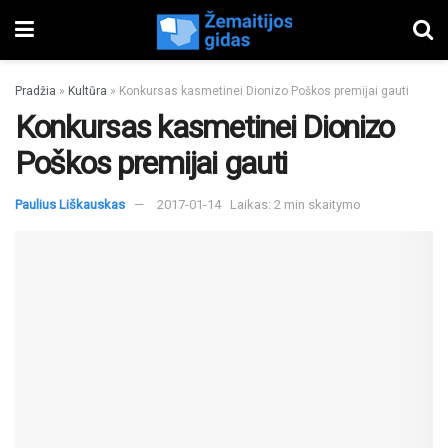
Pradžia
»
Kultūra
»
Konkursas kasmetinei Dionizo Poškos premijai gauti
Konkursas kasmetinei Dionizo
Poškos premijai gauti
Paulius Liškauskas
2017-01-14
Laikas: 2 min skaitymo