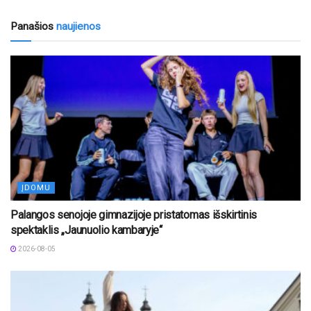
Panašios
naujienos
ĮDOMU
Palangos senojoje gimnazijoje pristatomas išskirtinis
spektaklis „Jaunuolio kambaryje“
2026-08-05