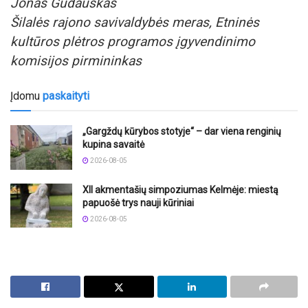
Jonas Gudauskas
Šilalės rajono savivaldybės meras, Etninės
kultūros plėtros programos įgyvendinimo
komisijos pirmininkas
Įdomu
paskaityti
„Gargždų kūrybos stotyje“ – dar viena renginių
kupina savaitė
2026-08-05
XII akmentašių simpoziumas Kelmėje: miestą
papuošė trys nauji kūriniai
2026-08-05