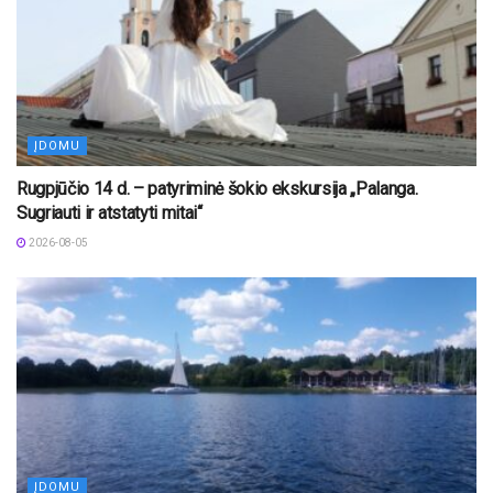
ĮDOMU
Rugpjūčio 14 d. – patyriminė šokio ekskursija „Palanga.
Sugriauti ir atstatyti mitai“
2026-08-05
ĮDOMU