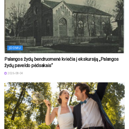
ĮDOMU
Palangos žydų bendruomenė kviečia į ekskursiją „Palangos
žydų paveldo pėdsakais“
2026-08-04