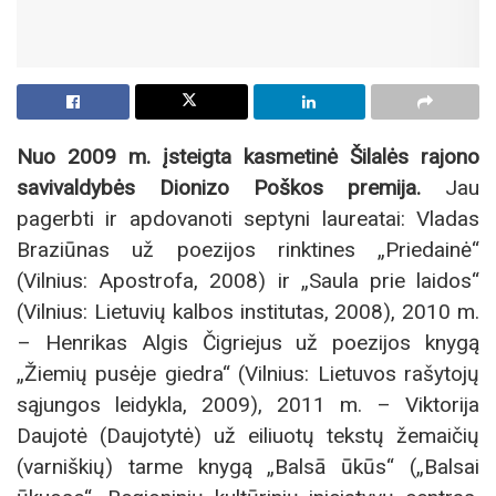
Nuo 2009 m. įsteigta kasmetinė Šilalės rajono
savivaldybės Dionizo Poškos premija.
Jau
pagerbti ir apdovanoti septyni laureatai: Vladas
Braziūnas už poezijos rinktines „Priedainė“
(Vilnius: Apostrofa, 2008) ir „Saula prie laidos“
(Vilnius: Lietuvių kalbos institutas, 2008), 2010 m.
– Henrikas Algis Čigriejus už poezijos knygą
„Žiemių pusėje giedra“ (Vilnius: Lietuvos rašytojų
sąjungos leidykla, 2009), 2011 m. – Viktorija
Daujotė (Daujotytė) už eiliuotų tekstų žemaičių
(varniškių) tarme knygą „Balsā ūkūs“ („Balsai