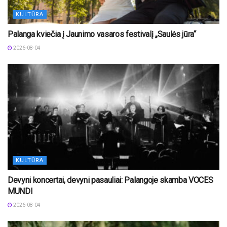
KULTŪRA
Palanga kviečia į Jaunimo vasaros festivalį „Saulės jūra“
2026-08-04
KULTŪRA
Devyni koncertai, devyni pasauliai: Palangoje skamba VOCES
MUNDI
2026-08-04