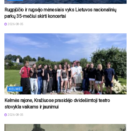
Rugpjūčio ir rugsėjo mėnesiais vyks Lietuvos nacionalinių
parkų 35-mečiui skirti koncertai
2026-08-05
KELMĖ
Kelmės rajone, Kražiuose prasidėjo dvidešimtoji teatro
stovykla vaikams ir jaunimui
2026-08-05