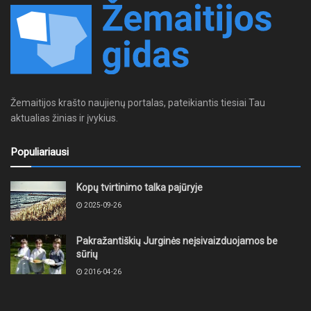
Žemaitijos krašto naujienų portalas, pateikiantis tiesiai Tau
aktualias žinias ir įvykius.
Populiariausi
Kopų tvirtinimo talka pajūryje
2025-09-26
Pakražantiškių Jurginės neįsivaizduojamos be
sūrių
2016-04-26