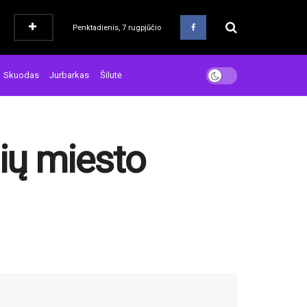
Penktadienis, 7 rugpjūčio
Skuodas
Jurbarkas
Šilutė
lių miesto