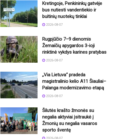
Kretingoje, Penkininkų gatvėje
bus nutiesti vandentiekio ir
buitinių nuotekų tinklai
2026-08-07
Rugpjūčio 7–9 dienomis
Žemaičių apygardos 3-ioji
rinktinė vykdys karines pratybas
2026-08-07
„Via Lietuva“ pradeda
magistralinio kelio A11 Šiauliai–
Palanga modernizavimo etapą
2026-08-07
Šilutės krašto žmonės su
negalia aktyviai įsitraukė į
Žmonių su negalia vasaros
sporto šventę
2026-08-07