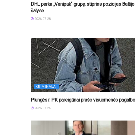
DHL perka „Venipak“ grupę: stiprins pozicijas Baltij
šalyse
2026-07-28
KRIMINALAI
Plungės r. PK pareigūnai prašo visuomenės pagalb
2026-07-24