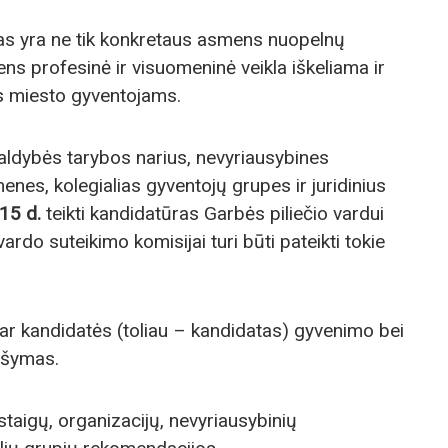
mas yra ne tik konkretaus asmens nuopelnų
ns profesinė ir visuomeninė veikla iškeliama ir
s miesto gyventojams.
aldybės tarybos narius, nevyriausybines
nes, kolegialias gyventojų grupes ir juridinius
15 d.
teikti kandidatūras Garbės piliečio vardui
o suteikimo komisijai turi būti pateikti tokie
ar kandidatės (toliau – kandidatas) gyvenimo bei
ašymas.
staigų, organizacijų, nevyriausybinių