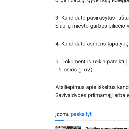
organizacijų, gyventojų kolegi
3. Kandidato pasirašytas raštas
Šiaulių miesto garbės piliečio v
4. Kandidato asmens tapatybę 
5. Dokumentus reikia pateikti į
16-osios g. 62).
Atsiliepimus apie iškeltus kan
Savivaldybės priimamąjį arba e
Įdomu
paskaityti
Policijos prevencinės p