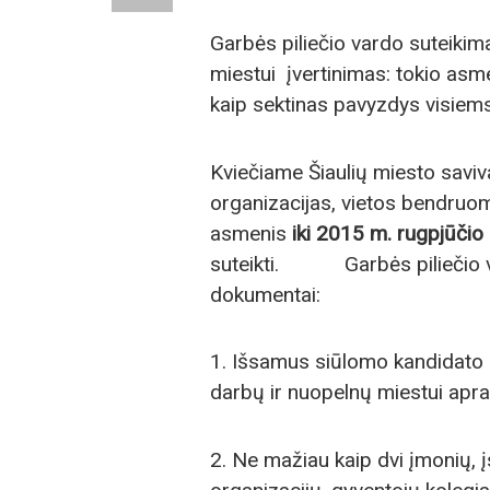
Garbės piliečio vardo suteiki
miestui įvertinimas: tokio asme
kaip sektinas pavyzdys visiem
Kviečiame Šiaulių miesto saviv
organizacijas, vietos bendruome
asmenis
iki 2015 m. rugpjūčio 
suteikti. Garbės piliečio vard
dokumentai:
1. Išsamus siūlomo kandidato 
darbų ir nuopelnų miestui apr
2. Ne mažiau kaip dvi įmonių, į