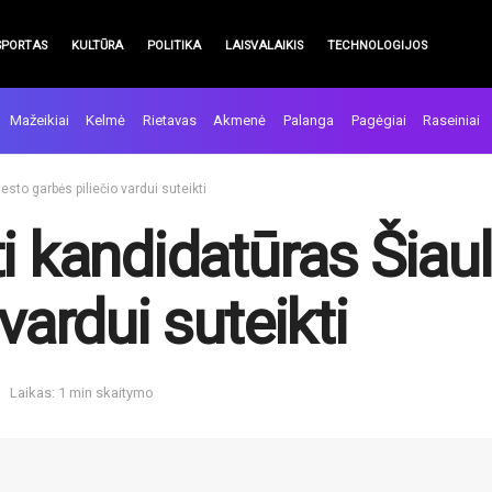
SPORTAS
KULTŪRA
POLITIKA
LAISVALAIKIS
TECHNOLOGIJOS
Mažeikiai
Kelmė
Rietavas
Akmenė
Palanga
Pagėgiai
Raseiniai
esto garbės piliečio vardui suteikti
i kandidatūras Šiau
vardui suteikti
Laikas: 1 min skaitymo