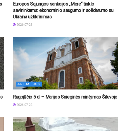
os
Europos Sąjungos sankcijos „Mere“ tinklo
savininkams: ekonominio saugumo ir solidarumo su
Ukraina užtikrinimas
2026-07-25
AKTUALIJOS
os
Rugpjūčio 5 d. – Marijos Snieginės minėjimas Šiluvoje
2026-07-22