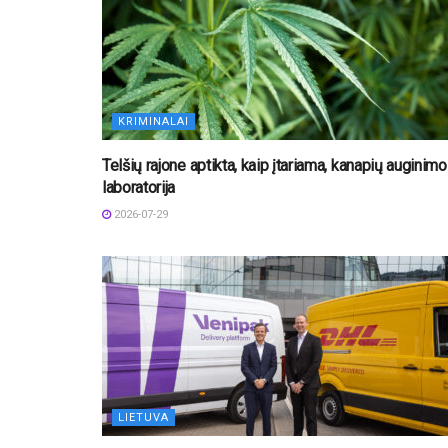
KRIMINALAI
Telšių rajone aptikta, kaip įtariama, kanapių auginimo
laboratorija
2026-07-29
LIETUVA