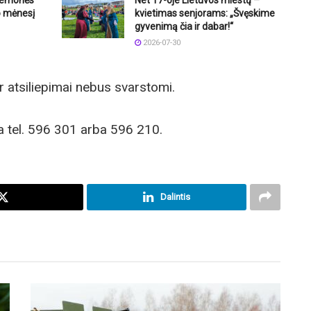
o mėnesį
kvietimas senjorams: „Švęskime
gyvenimą čia ir dabar!“
2026-07-30
 atsiliepimai nebus svarstomi.
a tel. 596 301 arba 596 210.
Dalintis