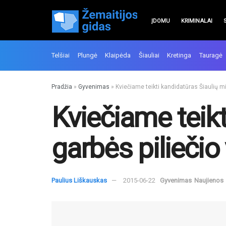
ĮDOMU
KRIMINALAI
Telšiai
Plungė
Klaipėda
Šiauliai
Kretinga
Tauragė
Pradžia
»
Gyvenimas
»
Kviečiame teikti kandidatūras Šiaulių mi
Kviečiame teikt
garbės piliečio 
Paulius Liškauskas
2015-06-22
Gyvenimas
Naujienos