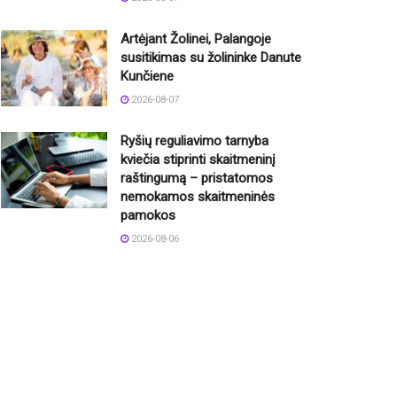
Artėjant Žolinei, Palangoje
susitikimas su žolininke Danute
Kunčiene
2026-08-07
Ryšių reguliavimo tarnyba
kviečia stiprinti skaitmeninį
raštingumą – pristatomos
nemokamos skaitmeninės
pamokos
2026-08-06