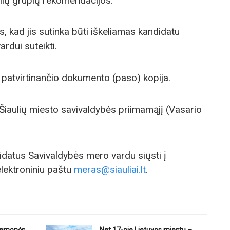
alių grupių rekomendacijos.
, kad jis sutinka būti iškeliamas kandidatu
ardui suteikti.
patvirtinančio dokumento (paso) kopija.
 Šiaulių miesto savivaldybės priimamąjį (Vasario
didatus Savivaldybės mero vardu siųsti į
lektroniniu paštu
meras@siauliai.lt
.
riemonės
Net 17-oje Lietuvos miestų –