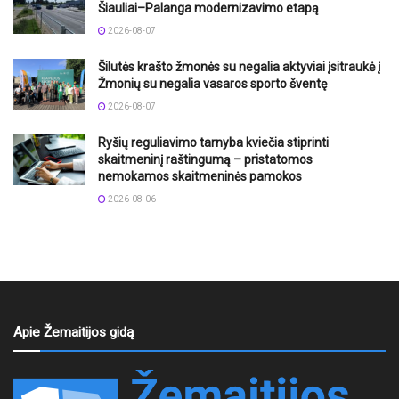
Šiauliai–Palanga modernizavimo etapą
2026-08-07
Šilutės krašto žmonės su negalia aktyviai įsitraukė į
Žmonių su negalia vasaros sporto šventę
2026-08-07
Ryšių reguliavimo tarnyba kviečia stiprinti
skaitmeninį raštingumą – pristatomos
nemokamos skaitmeninės pamokos
2026-08-06
Apie Žemaitijos gidą