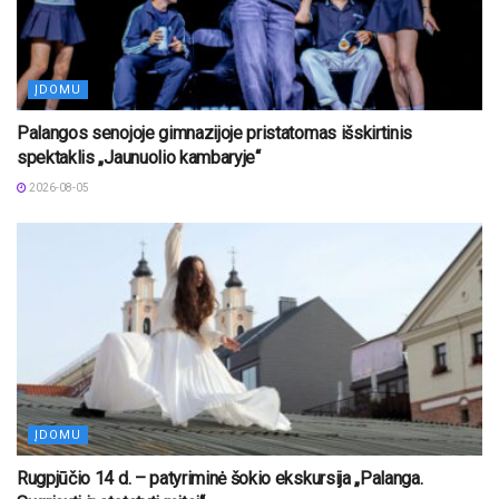
ĮDOMU
Palangos senojoje gimnazijoje pristatomas išskirtinis
spektaklis „Jaunuolio kambaryje“
2026-08-05
ĮDOMU
Rugpjūčio 14 d. – patyriminė šokio ekskursija „Palanga.