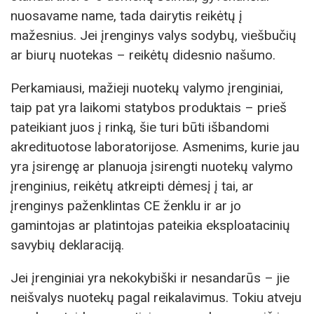
nuosavame name, tada dairytis reikėtų į
mažesnius. Jei įrenginys valys sodybų, viešbučių
ar biurų nuotekas – reikėtų didesnio našumo.
Perkamiausi, mažieji nuotekų valymo įrenginiai,
taip pat yra laikomi statybos produktais – prieš
pateikiant juos į rinką, šie turi būti išbandomi
akredituotose laboratorijose. Asmenims, kurie jau
yra įsirengę ar planuoja įsirengti nuotekų valymo
įrenginius, reikėtų atkreipti dėmesį į tai, ar
įrenginys paženklintas CE ženklu ir ar jo
gamintojas ar platintojas pateikia eksploatacinių
savybių deklaraciją.
Jei įrenginiai yra nekokybiški ir nesandarūs – jie
neišvalys nuotekų pagal reikalavimus. Tokiu atveju