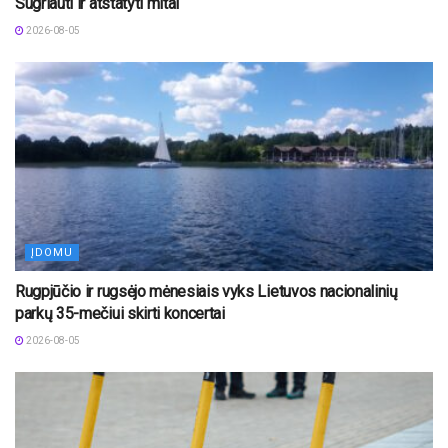
Sugriauti ir atstatyti mitai“
2026-08-05
ĮDOMU
Rugpjūčio ir rugsėjo mėnesiais vyks Lietuvos nacionalinių
parkų 35-mečiui skirti koncertai
2026-08-05