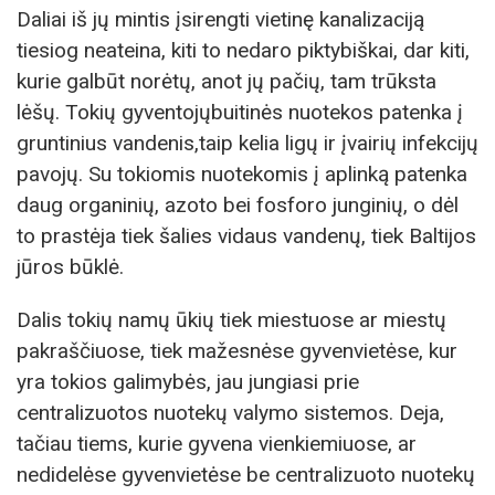
Daliai iš jų mintis įsirengti vietinę kanalizaciją
tiesiog neateina, kiti to nedaro piktybiškai, dar kiti,
kurie galbūt norėtų, anot jų pačių, tam trūksta
lėšų. Tokių gyventojųbuitinės nuotekos patenka į
gruntinius vandenis,taip kelia ligų ir įvairių infekcijų
pavojų. Su tokiomis nuotekomis į aplinką patenka
daug organinių, azoto bei fosforo junginių, o dėl
to prastėja tiek šalies vidaus vandenų, tiek Baltijos
jūros būklė.
Dalis tokių namų ūkių tiek miestuose ar miestų
pakraščiuose, tiek mažesnėse gyvenvietėse, kur
yra tokios galimybės, jau jungiasi prie
centralizuotos nuotekų valymo sistemos. Deja,
tačiau tiems, kurie gyvena vienkiemiuose, ar
nedidelėse gyvenvietėse be centralizuoto nuotekų