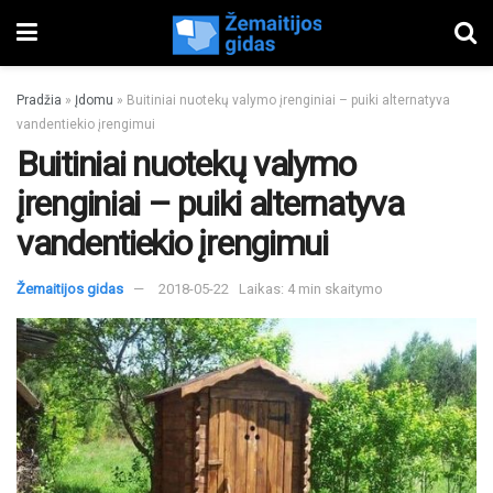
Pradžia
»
Įdomu
»
Buitiniai nuotekų valymo įrenginiai – puiki alternatyva
vandentiekio įrengimui
Buitiniai nuotekų valymo
įrenginiai – puiki alternatyva
vandentiekio įrengimui
Žemaitijos gidas
2018-05-22
Laikas: 4 min skaitymo