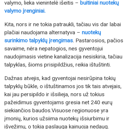
valymo, lieka vienintelė išeitis –
buitiniai nuotekų
valymo įrenginiai.
Kita, nors ir ne tokia patraukli, tačiau vis dar labai
plačiai naudojama alternatyva –
nuotekų
surinkimo talpyklų įrengimas
. Pastarosios, pačios
savaime, nėra nepatogios, nes gyventojui
naudojimasis vietine kanalizacija nesiskiria, tačiau
talpyklas, šioms prisipildžius, reikia ištuštinti.
Dažnas atvejis, kad gyventojai nesirūpina tokių
talpyklų būkle, o ištuštinamos jos tik tais atvejais,
kai jau persipildo ir išsilieja, nors už tokius
pažeidimus gyventojams gresia net 240 eurų
siekiančios baudos.Visuose regionuose yra
įmonių, kurios užsiima nuotekų išsiurbimu ir
išvežimu, o tokia paslauga kainuoja nedaug.