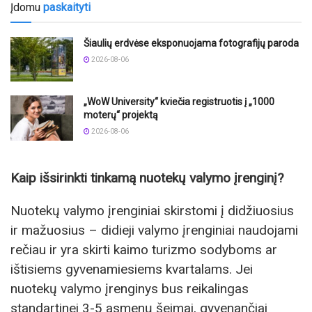
Įdomu
paskaityti
Šiaulių erdvėse eksponuojama fotografijų paroda
2026-08-06
„WoW University“ kviečia registruotis į „1000
moterų“ projektą
2026-08-06
Kaip išsirinkti tinkamą nuotekų valymo įrenginį?
Nuotekų valymo įrenginiai skirstomi į didžiuosius
ir mažuosius – didieji valymo įrenginiai naudojami
rečiau ir yra skirti kaimo turizmo sodyboms ar
ištisiems gyvenamiesiems kvartalams. Jei
nuotekų valymo įrenginys bus reikalingas
standartinei 3-5 asmenų šeimai, gyvenančiai