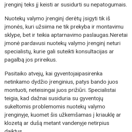
įrenginį teks jį keisti ar susidurti su nepatogumais.
Nuotekų valymo įrenginį derėtų įsigyti tik iš
įmonės, kuri užsiima ne tik prekyba ir montavimu
sklype, bet ir teikia aptarnavimo paslaugas.Neretai
įmonė pardavusi nuotekų valymo įrenginį neturi
specialistų, kurie gali suteikti konsultacijas ar
pagalbą jos prireikus.
Pasitaiko atvejų, kai gyventojaipasirenka
netinkamo dydžio įrenginius, patys bando juos
montuoti, neteisingai juos prižiūri. Specialistai
teigia, kad dažnai susiduria su gyventojų
sukeltomis problemomis nuotekų valymo
įrenginyje, kuomet šis užkemšamas į kriauklę ar
klozetą ar dušą metant vandenyje netirpius
daiktus.