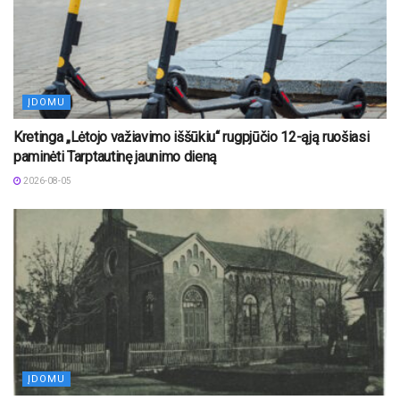
ĮDOMU
Kretinga „Lėtojo važiavimo iššūkiu“ rugpjūčio 12-ąją ruošiasi
paminėti Tarptautinę jaunimo dieną
2026-08-05
ĮDOMU