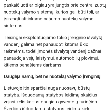
paskaičiuoti ar pigiau yra jungtis prie centralizuotų
nuotekų valymo sistemų, kurios gali būti toli, ar
įsirengti atitinkamo našumo nuotekų valymo
sistemas.
Teisingai eksploatuojamo tokio įrenginio išvalytą
vandenį galima net panaudoti kitoms ūkio
reikmėms, todėl įmonės išvalytą vandenį dažnai
panaudoja vejų laistymui, automobilių plovimui,
kitiems panašiems darbams.
Daugėja namų, bet ne nuotekų valymo įrenginių
Lietuvoje itin sparčiai auga nuosavų būstų
statyba. Išduodamų statybos leidimų skaičius
vejasi kelis kartus daugiau gyventojų turinčios
Švedijos išduodamų statybos leidimų kiekį.