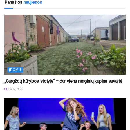
Panašios
naujienos
ĮDOMU
„Gargždų kūrybos stotyje“ – dar viena renginių kupina savaitė
2026-08-05