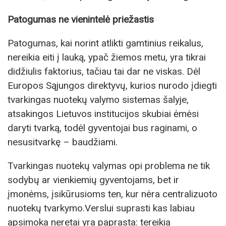
Patogumas ne vienintelė priežastis
Patogumas, kai norint atlikti gamtinius reikalus,
nereikia eiti į lauką, ypač žiemos metu, yra tikrai
didžiulis faktorius, tačiau tai dar ne viskas. Dėl
Europos Sąjungos direktyvų, kurios nurodo įdiegti
tvarkingas nuotekų valymo sistemas šalyje,
atsakingos Lietuvos institucijos skubiai ėmėsi
daryti tvarką, todėl gyventojai bus raginami, o
nesusitvarkę – baudžiami.
Tvarkingas nuotekų valymas opi problema ne tik
sodybų ar vienkiemių gyventojams, bet ir
įmonėms, įsikūrusioms ten, kur nėra centralizuoto
nuotekų tvarkymo.Verslui suprasti kas labiau
apsimoka neretai yra paprasta: tereikia