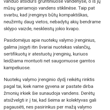
vanduo atsidurs gruntiniuose vandenyse, o iš jų
mūsų geriamojo vandens stiklinėse. Taip pat
svarbu, kad įrenginys būtų kompaktiškas,
neužimtų daug vietos, nebadytų akių bendrame
sklypo vaizde, neskleistų jokio kvapo.
Pasidomėjus apie nuotekų valymo įrenginius,
galima įsigyti itin švariai nuotekas valančių,
sertifikuotų ir atestuotų įrenginių, kuriuos
leidžiama montuoti net saugomuose gamtos
kampeliuose.
Nuotekų valymo įrenginio dydį reikėtų rinktis
pagal tai, kiek name gyvena ar pastate dirba
žmonių irkiek šie sunaudoja vandens. Derėtų
atsižvelgti ir į tai, kad šeima ar kolektyvas gali
pagausėti, nes pasirinkus per mažą valymo