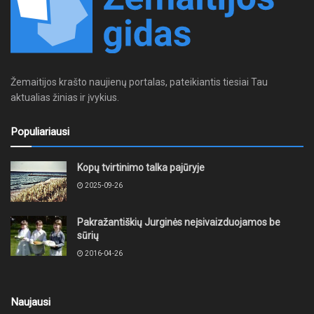
Žemaitijos krašto naujienų portalas, pateikiantis tiesiai Tau
aktualias žinias ir įvykius.
Populiariausi
Kopų tvirtinimo talka pajūryje
2025-09-26
Pakražantiškių Jurginės neįsivaizduojamos be
sūrių
2016-04-26
Naujausi