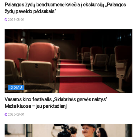
Palangos žydų bendruomenė kviečia į ekskursiją „Palangos
žydų paveldo pėdsakais“
2026-08-04
ĮDOMU
Vasaros kino festivalis „Sidabrinės gervės naktys“
Mažeikiuose – jau penktadienį
2026-08-04