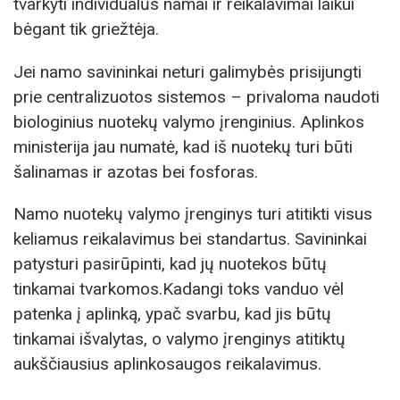
tvarkyti individualūs namai ir reikalavimai laikui
bėgant tik griežtėja.
Jei namo savininkai neturi galimybės prisijungti
prie centralizuotos sistemos – privaloma naudoti
biologinius nuotekų valymo įrenginius. Aplinkos
ministerija jau numatė, kad iš nuotekų turi būti
šalinamas ir azotas bei fosforas.
Namo nuotekų valymo įrenginys turi atitikti visus
keliamus reikalavimus bei standartus. Savininkai
patysturi pasirūpinti, kad jų nuotekos būtų
tinkamai tvarkomos.Kadangi toks vanduo vėl
patenka į aplinką, ypač svarbu, kad jis būtų
tinkamai išvalytas, o valymo įrenginys atitiktų
aukščiausius aplinkosaugos reikalavimus.