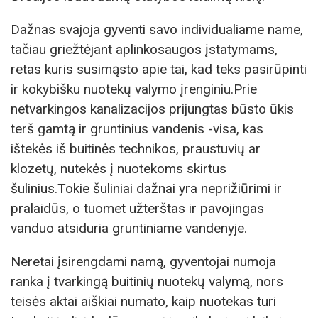
Dažnas svajoja gyventi savo individualiame name,
tačiau griežtėjant aplinkosaugos įstatymams,
retas kuris susimąsto apie tai, kad teks pasirūpinti
ir kokybišku nuotekų valymo įrenginiu.Prie
netvarkingos kanalizacijos prijungtas būsto ūkis
terš gamtą ir gruntinius vandenis -visa, kas
ištekės iš buitinės technikos, praustuvių ar
klozetų, nutekės į nuotekoms skirtus
šulinius.Tokie šuliniai dažnai yra neprižiūrimi ir
pralaidūs, o tuomet užterštas ir pavojingas
vanduo atsiduria gruntiniame vandenyje.
Neretai įsirengdami namą, gyventojai numoja
ranka į tvarkingą buitinių nuotekų valymą, nors
teisės aktai aiškiai numato, kaip nuotekas turi