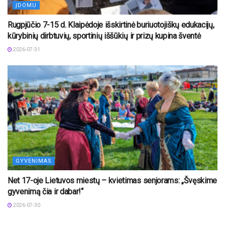
ĮDOMU
Rugpjūčio 7-15 d. Klaipėdoje išskirtinė buriuotojiškų edukacijų,
kūrybinių dirbtuvių, sportinių iššūkių ir prizų kupina šventė
2026-07-31
GYVENIMAS
Net 17-oje Lietuvos miestų – kvietimas senjorams: „Švęskime
gyvenimą čia ir dabar!“
2026-07-30