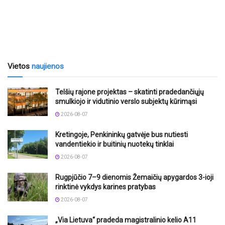
Vietos
naujienos
Telšių rajone projektas – skatinti pradedančiųjų
smulkiojo ir vidutinio verslo subjektų kūrimąsi
2026-08-07
Kretingoje, Penkininkų gatvėje bus nutiesti
vandentiekio ir buitinių nuotekų tinklai
2026-08-07
Rugpjūčio 7–9 dienomis Žemaičių apygardos 3-ioji
rinktinė vykdys karines pratybas
2026-08-07
„Via Lietuva“ pradeda magistralinio kelio A11