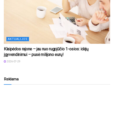
AKTUALIJOS
Klaipėdos rajone – jau nuo rugpjūčio 1-osios: idėjų
įgyvendinimui – pusė milijono eurų!
2026-07-29
Reklama