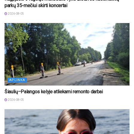
parkų 35-mečiui skirti koncertai
2026-08-05
APLINKA
Šiaulių–Palangos kelyje atliekami remonto darbai
2026-08-05