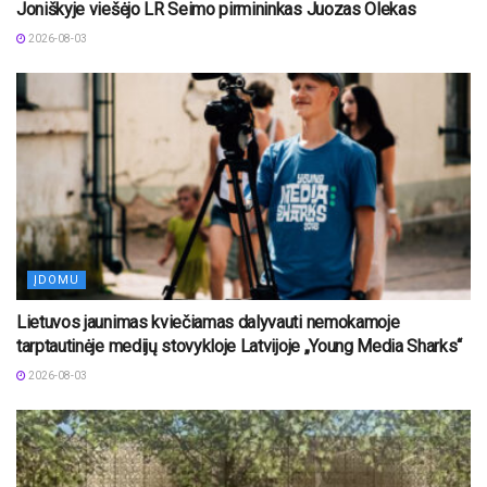
Joniškyje viešėjo LR Seimo pirmininkas Juozas Olekas
2026-08-03
ĮDOMU
Lietuvos jaunimas kviečiamas dalyvauti nemokamoje
tarptautinėje medijų stovykloje Latvijoje „Young Media Sharks“
2026-08-03