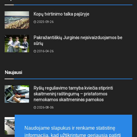
Kopų tvirtinimo talka pajūryje
2025-09-26
Pakražantiškių Jurginės neįsivaizduojamos be
sūrių
2016-04-26
Naujausi
Ryšių reguliavimo tarnyba kviečia stiprinti
skaitmeninį raštingumą – pristatomos
nemokamos skaitmeninės pamokos
2026-08-06
Ernesto Galvanausko bulvaro atnaujinimas
Klaipėdoje juda į priekį
Naudojame slapukus ir renkame statistinę
2026-08-06
informaciją, kad užtikrintume geriausią patirtį