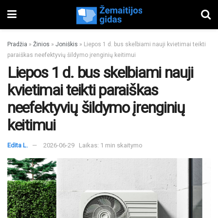
Pradžia
»
Žinios
»
Joniškis
»
Liepos 1 d. bus skelbiami nauji kvietimai teikti
paraiškas neefektyvių šildymo įrenginių keitimui
Liepos 1 d. bus skelbiami nauji
kvietimai teikti paraiškas
neefektyvių šildymo įrenginių
keitimui
Edita L.
2026-06-29
Laikas: 1 min skaitymo