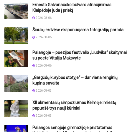
Ernesto Galvanausko bulvaro atnaujinimas
Klaipėdoje juda į priekį
2026-08-06
Šiaulių erdvėse eksponuojama fotografijų paroda
2026-08-06
Palangoje – poezijos festivalio „Liudvika“ skaitymai
su poete Vitalija Maksvyte
2026-08-06
„Gargždų kūrybos stotyje“ – dar viena renginių
kupina savaitė
2026-08-05
XII akmentašių simpoziumas Kelmėje: miestą
papuošė trys nauji kūriniai
2026-08-05
Palangos senojoje gimnazijoje pristatomas