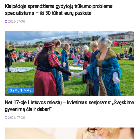
Klaipėdoje sprendžiama gydytojų trūkumo problema:
specialistams – iki 30 tūkst. eurų paskata
2026-07-30
GYVENIMAS
Net 17-oje Lietuvos miestų – kvietimas senjorams: „Švęskime
gyvenimą čia ir dabar!“
2026-07-30