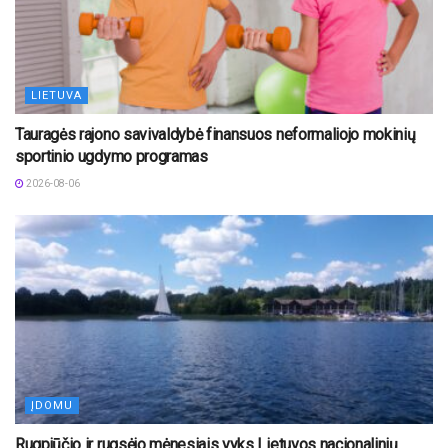
LIETUVA
Tauragės rajono savivaldybė finansuos neformaliojo mokinių
sportinio ugdymo programas
2026-08-06
ĮDOMU
Rugpjūčio ir rugsėjo mėnesiais vyks Lietuvos nacionalinių