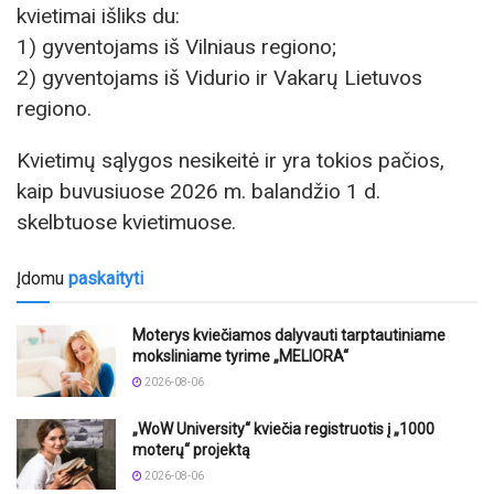
kvietimai išliks du:
1) gyventojams iš Vilniaus regiono;
2) gyventojams iš Vidurio ir Vakarų Lietuvos
regiono.
Kvietimų sąlygos nesikeitė ir yra tokios pačios,
kaip buvusiuose 2026 m. balandžio 1 d.
skelbtuose kvietimuose.
Įdomu
paskaityti
Moterys kviečiamos dalyvauti tarptautiniame
moksliniame tyrime „MELIORA“
2026-08-06
„WoW University“ kviečia registruotis į „1000
moterų“ projektą
2026-08-06