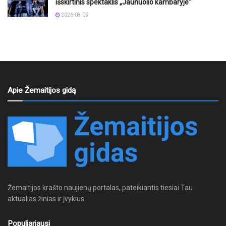
išskirtinis spektaklis „Jaunuolio kambaryje“
2026-08-05
Apie Žemaitijos gidą
Žemaitijos krašto naujienų portalas, pateikiantis tiesiai Tau
aktualias žinias ir įvykius.
Populiariausi