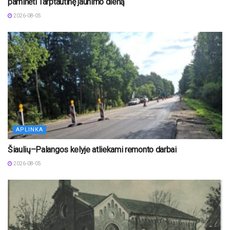
paminėti Tarptautinę jaunimo dieną
2026-08-05
APLINKA
Šiaulių–Palangos kelyje atliekami remonto darbai
2026-08-05