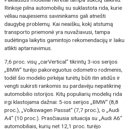
Rinkoje pilna automobilių su suklastota rida, kurie
vėliau naujiesiems savininkams gali atnešti
daugybę problemų. Kai neaišku, kokį atstumą
transporto priemonė yra nuvažiavusi, tampa
sudėtinga laikytis gamintojo rekomendacijų ir laiku
atlikti aptarnavimus.
7,6 proc. visų „carVertical“ tikrintų 3-ios serijos
„BMW“ turėjo pakoreguotus odometro rodmenis,
todėl šio modelio pirkėjai turėtų būti itin atidūs ir
vengti sukirsti rankomis su pardavėju nepatikrinę
automobilio istorijos. Kitų populiarių modelių rida
irgi klastojama dažnai: 5-ios serijos „BMW“ (8,8
proc.), „Volkswagen Passat“ (7,7 proc.), o „Audi
A4“ (10 proc.). Prasčiausia situacija su „Audi A6“
automobiliais, kurių net 12,1 proc. turėjo