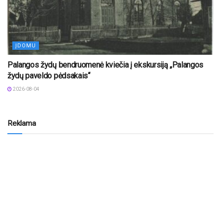
ĮDOMU
Palangos žydų bendruomenė kviečia į ekskursiją „Palangos
žydų paveldo pėdsakais“
2026-08-04
Reklama