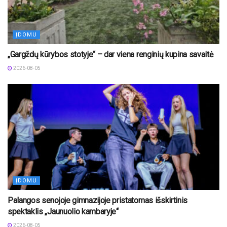
ĮDOMU
„Gargždų kūrybos stotyje“ – dar viena renginių kupina savaitė
2026-08-05
ĮDOMU
Palangos senojoje gimnazijoje pristatomas išskirtinis
spektaklis „Jaunuolio kambaryje“
2026-08-05