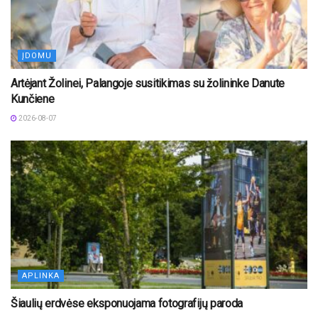
ĮDOMU
Artėjant Žolinei, Palangoje susitikimas su žolininke Danute
Kunčiene
2026-08-07
APLINKA
Šiaulių erdvėse eksponuojama fotografijų paroda