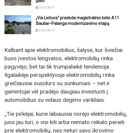
galiu“
2026-08-07
„Via Lietuva“ pradeda magistralinio kelio A11
Šiauliai–Palanga modernizavimo etapą
2026-08-07
Kalbant apie elektromobilius, šalyse, kur šviežiai
buvo įvestos lengvatos, elektromobilių rinka
pagyvėjo, bet tai tik trumpalaikė tendencija.
Ilgalaikėje perspektyvoje elektromobilių rinka
greičiausiai susidurs su sunkumais – net ir
gamintojai vėl pradėjo daugiau investuoti į
automobilius su vidaus degimo varikliais.
„Tie pirkėjai, kurie labiausiai norėjo elektromobilių,
juos jau turi, o visi kiti arba nemato reikalo pereiti
prie elektromobilių, nes neturi savo įkrovimo