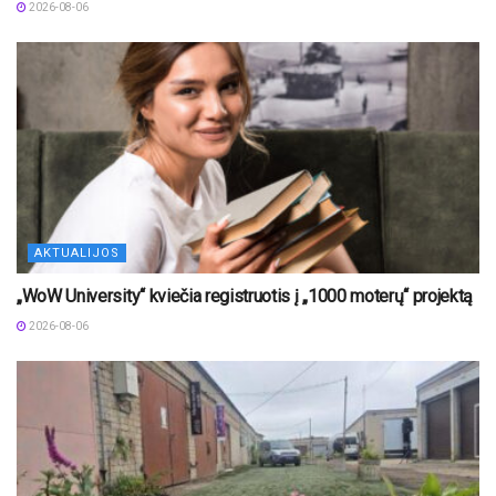
2026-08-06
AKTUALIJOS
„WoW University“ kviečia registruotis į „1000 moterų“ projektą
2026-08-06