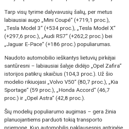
Tarp visų tyrime dalyvavusių šalių, per metus
labiausiai augo „Mini Coupé“ (+719,1 proc.),
„Tesla Model 3“ (+534 proc.), „Tesla Model X“
(+297,6 proc.), „Audi RS7“ (+262,2 proc.) bei
„Jaguar E-Pace“ (+186 proc.) populiarumas.
Naudoto automobilio ieškantys lietuvių pirkėjai
santūresni – labiausiai šalyje didėjo „Opel Zafira“
istorijos patikrų skaičius (104,3 proc.). Už šio
modelio rikiuojasi „Volvo V50“ (80,7 proc.), „Kia
Sportage“ (59 proc.), „Honda Accord“ (46,7
proc.) ir „Opel Astra“ (42,8 proc.).
Šių modelių populiarumo augimas – gera žinia
planuojantiems parduoti tokią transporto
priemonę. Kuo automobilis paklausesnis antrinėje