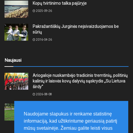
Kopų tvirtinimo talka pajūryje
2025-09-26
Pakražantiškių Jurginės neįsivaizduojamos be
sūrių
2016-04-26
Naujausi
Ariogaloje nuskambėjo tradicinis tremtinių, politinių
kalinių ir laisvės kovų dalyvių sąskrydis „Su Lietuva
širdy“
2026-08-08
Mažeikių rajono savivaldybė ragina gyventojus
laikytis Kelių eismo taisyklių, tausoti aplinką
Naudojame slapukus ir renkame statistinę
2026-08-08
informaciją, kad užtikrintume geriausią patirtį
mūsų svetainėje. Žemiau galite leisti visus