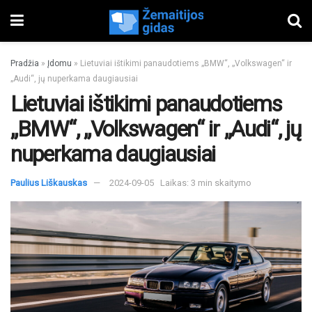
Pradžia
»
Įdomu
»
Lietuviai ištikimi panaudotiems „BMW“, „Volkswagen“ ir
„Audi“, jų nuperkama daugiausiai
Lietuviai ištikimi panaudotiems
„BMW“, „Volkswagen“ ir „Audi“, jų
nuperkama daugiausiai
Paulius Liškauskas
2024-09-05
Laikas: 3 min skaitymo