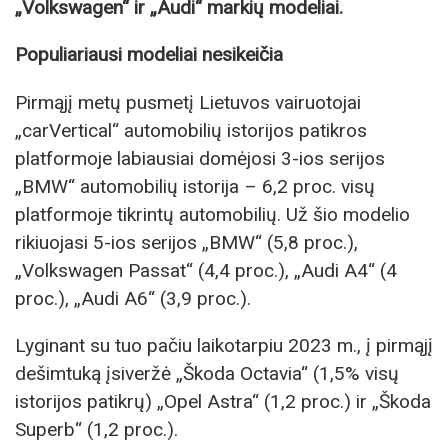
„Volkswagen“ ir „Audi“ markių modeliai.
Populiariausi modeliai nesikeičia
Pirmąjį metų pusmetį Lietuvos vairuotojai
„carVertical“ automobilių istorijos patikros
platformoje labiausiai domėjosi 3-ios serijos
„BMW“ automobilių istorija – 6,2 proc. visų
platformoje tikrintų automobilių. Už šio modelio
rikiuojasi 5-ios serijos „BMW“ (5,8 proc.),
„Volkswagen Passat“ (4,4 proc.), „Audi A4“ (4
proc.), „Audi A6“ (3,9 proc.).
Lyginant su tuo pačiu laikotarpiu 2023 m., į pirmąjį
dešimtuką įsiveržė „Škoda Octavia“ (1,5% visų
istorijos patikrų) „Opel Astra“ (1,2 proc.) ir „Škoda
Superb“ (1,2 proc.).