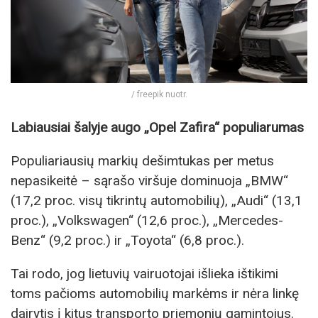
/ freepik nuotr.
Labiausiai šalyje augo „Opel Zafira“ populiarumas
Populiariausių markių dešimtukas per metus
nepasikeitė – sąrašo viršuje dominuoja „BMW“
(17,2 proc. visų tikrintų automobilių), „Audi“ (13,1
proc.), „Volkswagen“ (12,6 proc.), „Mercedes-
Benz“ (9,2 proc.) ir „Toyota“ (6,8 proc.).
Tai rodo, jog lietuvių vairuotojai išlieka ištikimi
toms pačioms automobilių markėms ir nėra linkę
dairytis į kitus transporto priemonių gamintojus.