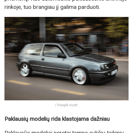
rinkoje, tuo brangiau jį galima parduoti.
/ freepik nuotr.
Paklausių modelių rida klastojama dažniau
Paklausūs modeliai neretai tampa sukčių taikiniu.