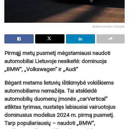
Automobiliai | Feepik
Pirmąjį metų pusmetį mėgstamiausi naudoti
automobiliai Lietuvoje nesikeitė: dominuoja
„BMW“, „Volkswagen“ ir „Audi“
Bėgant metams lietuvių ištikimybė vokiškiems
automobiliams nemažėja. Tai atskleidė
automobilių duomenų įmonės „carVertical“
atliktas tyrimas, nustatęs labiausiai vairuotojus
dominusius modelius 2024 m. pirmą pusmetį.
Tarp populiariausių – naudoti „BMW“,