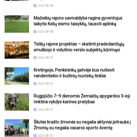
2026-08-08
Mažeikių rajono savivaldybė ragina gyventojus
laikytis Kelių eismo taisyklių, tausoti aplinką
2026-08-08
Telšių rajone projektas – skatinti pradedančiųjų
smulkiojo ir vidutinio verslo subjektų kūrimąsi
2026-08-07
Kretingoje, Penkininkų gatvėje bus nutiesti
vandentiekio ir buitinių nuotekų tinklai
2026-08-07
Rugpjūčio 7–9 dienomis Žemaičių apygardos 3-ioji
rinktinė vykdys karines pratybas
2026-08-07
Šilutės krašto žmonės su negalia aktyviai įsitraukė į
Žmonių su negalia vasaros sporto šventę
2026-08-07