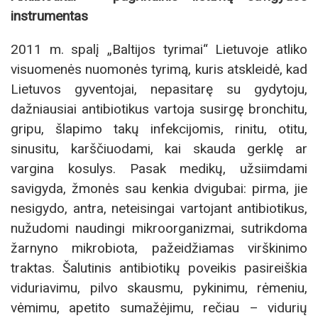
instrumentas
2011 m. spalį „Baltijos tyrimai“ Lietuvoje atliko
visuomenės nuomonės tyrimą, kuris atskleidė, kad
Lietuvos gyventojai, nepasitarę su gydytoju,
dažniausiai antibiotikus vartoja susirgę bronchitu,
gripu, šlapimo takų infekcijomis, rinitu, otitu,
sinusitu, karščiuodami, kai skauda gerklę ar
vargina kosulys. Pasak medikų, užsiimdami
savigyda, žmonės sau kenkia dvigubai: pirma, jie
nesigydo, antra, neteisingai vartojant antibiotikus,
nužudomi naudingi mikroorganizmai, sutrikdoma
žarnyno mikrobiota, pažeidžiamas virškinimo
traktas. Šalutinis antibiotikų poveikis pasireiškia
viduriavimu, pilvo skausmu, pykinimu, rėmeniu,
vėmimu, apetito sumažėjimu, rečiau – vidurių