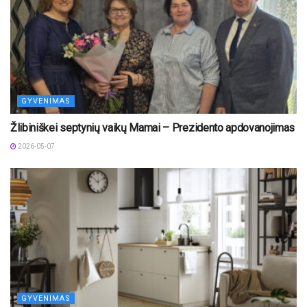
GYVENIMAS
Žlibiniškei septynių vaikų Mamai – Prezidento apdovanojimas
2026-05-07
GYVENIMAS