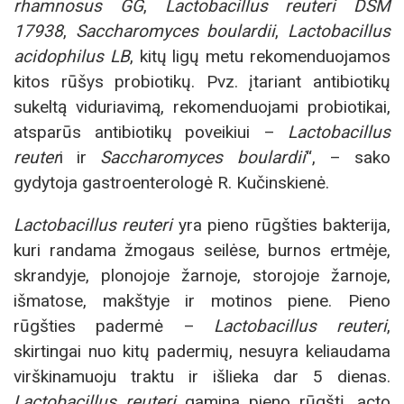
rhamnosus GG
,
Lactobacillus reuteri DSM
17938
,
Saccharomyces boulardii
,
Lactobacillus
acidophilus LB
, kitų ligų metu rekomenduojamos
kitos rūšys probiotikų. Pvz. įtariant antibiotikų
sukeltą viduriavimą, rekomenduojami probiotikai,
atsparūs antibiotikų poveikiui –
Lactobacillus
reuter
i ir
Saccharomyces boulardii
“, – sako
gydytoja gastroenterologė R. Kučinskienė.
Lactobacillus reuteri
yra pieno rūgšties bakterija,
kuri randama žmogaus seilėse, burnos ertmėje,
skrandyje, plonojoje žarnoje, storojoje žarnoje,
išmatose, makštyje ir motinos piene. Pieno
rūgšties padermė –
Lactobacillus reuteri
,
skirtingai nuo kitų padermių, nesuyra keliaudama
virškinamuoju traktu ir išlieka dar 5 dienas.
Lactobacillus reuteri
gamina pieno rūgštį, acto