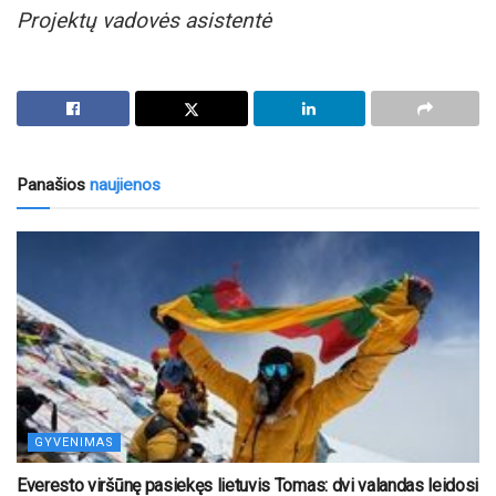
Projektų vadovės asistentė
Panašios
naujienos
GYVENIMAS
Everesto viršūnę pasiekęs lietuvis Tomas: dvi valandas leidosi