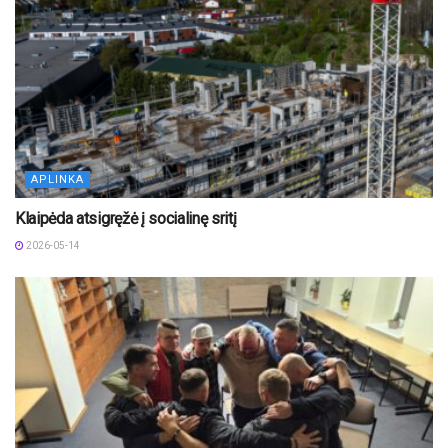
APLINKA
Klaipėda atsigręžė į socialinę sritį
2026-05-14