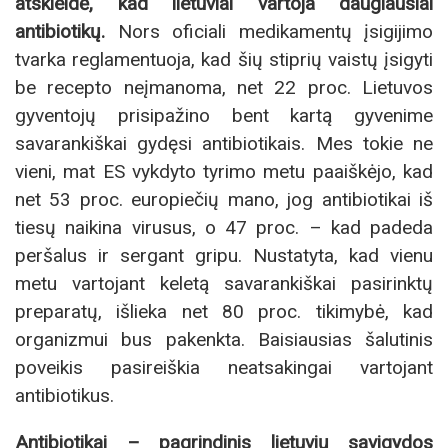
atskleidė, kad lietuviai vartoja daugiausiai
antibiotikų.
Nors oficiali medikamentų įsigijimo
tvarka reglamentuoja, kad šių stiprių vaistų įsigyti
be recepto neįmanoma, net 22 proc. Lietuvos
gyventojų prisipažino bent kartą gyvenime
savarankiškai gydęsi antibiotikais. Mes tokie ne
vieni, mat ES vykdyto tyrimo metu paaiškėjo, kad
net 53 proc. europiečių mano, jog antibiotikai iš
tiesų naikina virusus, o 47 proc. – kad padeda
peršalus ir sergant gripu. Nustatyta, kad vienu
metu vartojant keletą savarankiškai pasirinktų
preparatų, išlieka net 80 proc. tikimybė, kad
organizmui bus pakenkta. Baisiausias šalutinis
poveikis pasireiškia neatsakingai vartojant
antibiotikus.
Antibiotikai – pagrindinis lietuvių savigydos