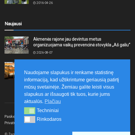
2016-04-26
Naujausi
Akmenės rajone jau devintus metus
organizuojama vaikų prevencinė stovykla „Aš galiu“
2026-08-07
Telšių rajone projektas – skatinti pradedančiųjų
smulkiojo ir vidutinio verslo subjektų kūrimąsi
Naudojame slapukus ir renkame statistinę
2026-08-07
informaciją, kad užtikrintume geriausią patirtį
mūsų svetainėje. Žemiau galite leisti visus
slapukus ar išsaugoti tik tuos, kurie jums
aktualūs.
Plačiau
Techniniai
Techniniai
Paskelbk naujieną
Rašyti redakcijai
Reklama
Rinkodaros
Rinkodaros
Privatumo politika
Susisiekite
© Žemaitijos gidas.