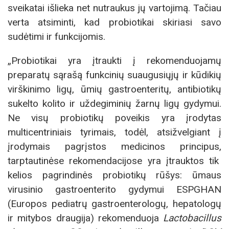
sveikatai išlieka net nutraukus jų vartojimą. Tačiau
verta atsiminti, kad probiotikai skiriasi savo
sudėtimi ir funkcijomis.
„Probiotikai yra įtraukti į rekomenduojamų
preparatų sąrašą funkcinių suaugusiųjų ir kūdikių
virškinimo ligų, ūmių gastroenteritų, antibiotikų
sukelto kolito ir uždegiminių žarnų ligų gydymui.
Ne visų probiotikų poveikis yra įrodytas
multicentriniais tyrimais, todėl, atsižvelgiant į
įrodymais pagrįstos medicinos principus,
tarptautinėse rekomendacijose yra įtrauktos tik
kelios pagrindinės probiotikų rūšys: ūmaus
virusinio gastroenterito gydymui ESPGHAN
(Europos pediatrų gastroenterologų, hepatologų
ir mitybos draugija) rekomenduoja
Lactobacillus