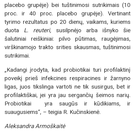
placebo grupėje) bei tuštinimosi sutrikimais (10
proc. ir 40 proc. placebo grupėje). Vertinant
tyrimo rezultatus po 20 dienų, vaikams, kuriems
duota
L. reuteri
, susilpnėjo arba išnyko šie
šalutiniai reiškiniai: pilvo pūtimas, raugėjimas,
virškinamojo trakto srities skausmas, tuštinimosi
sutrikimai.
„Kadangi įrodyta, kad probiotikai turi profilaktinį
poveikį prieš infekcines respiracines ir žarnyno
ligas, juos tikslinga vartoti ne tik susirgus, bet ir
profilaktiškai, jei yra jau sergančių šeimos narių.
Probiotikai yra saugūs ir kūdikiams, ir
suaugusiems“, – teigia R. Kučinskienė.
Aleksandra Armoškaitė