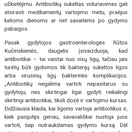
užkietėjimu. Antibiotikų sukeltas viduriavimas gali
atsirasti medikamentų vartojimo metu, praėjus
kelioms dienoms ar net savaitėms po gydymo
pabaigos.
Pasak gydytojos gastroenterologės Rūtos
Kučinskienės, daugelis įsivaizduoja, kad
antibiotikai – tai vaistai nuo visų ligų, tačiau jais
turėtų būti gydomos tik bakterijų sukeltos ligos
arba virusinių ligų bakterinės komplikacijos.
„Antibiotikų negalima vartoti nepasitarus su
gydytoju, nes skirtingai ligai gydyti reikalingi
skirtingi antibiotikai, tiksli dozė ir vartojimo kursas.
Didžiausia klaida, kai ligonis vartoja antibiotikus ir,
kiek pasijutęs geriau, savavališkai nustoja juos
vartoti, taip nutraukdamas gydymo kursą. Dėl