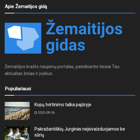
Apie Žemaitijos gidą
Žemaitijos krašto naujienų portalas, pateikiantis tiesiai Tau
aktualias žinias ir įvykius.
Populiariausi
Kopų tvirtinimo talka pajūryje
2025-09-26
Pakražantiškių Jurginės neįsivaizduojamos be
sūrių