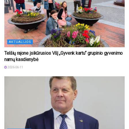
AKTUALIJOS
Telšių rajone įsikūrusios VšĮ „Gyvenk kartu“ grupinio gyvenimo
namų kasdienybė
2026-06-11