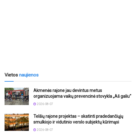
Vietos
naujienos
Akmenės rajone jau devintus metus
organizuojama vaikų prevencinė stovykla „Aš galiu“
2026-08-07
Telšių rajone projektas – skatinti pradedančiųjų
smulkiojo ir vidutinio verslo subjektų kūrimąsi
2026-08-07