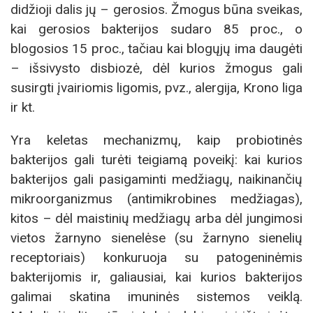
didžioji dalis jų – gerosios. Žmogus būna sveikas,
kai gerosios bakterijos sudaro 85 proc., o
blogosios 15 proc., tačiau kai blogųjų ima daugėti
– išsivysto disbiozė, dėl kurios žmogus gali
susirgti įvairiomis ligomis, pvz., alergija, Krono liga
ir kt.
Yra keletas mechanizmų, kaip probiotinės
bakterijos gali turėti teigiamą poveikį: kai kurios
bakterijos gali pasigaminti medžiagų, naikinančių
mikroorganizmus (antimikrobines medžiagas),
kitos – dėl maistinių medžiagų arba dėl jungimosi
vietos žarnyno sienelėse (su žarnyno sienelių
receptoriais) konkuruoja su patogeninėmis
bakterijomis ir, galiausiai, kai kurios bakterijos
galimai skatina imuninės sistemos veiklą.