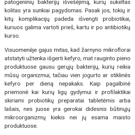
patogeninių bakterijų išvešėjimą, kurių sukeltas
kolitas yra sunkiai pagydomas. Pasak jos, tokių ir
kitų komplikacijų padeda išvengti probiotikai,
kuriuos galima vartoti prieš, kartu ir po antibiotikų
kurso.
Visuomenėje gajus mitas, kad žarnyno mikroflorai
atstatyti užtenka išgerti kefyro, mat rauginto pieno
produktuose gausu gerųjų bakterijų, kurių reikia
mūsų organizmui, tačiau vien jogurto ar stiklinės
kefyro per dieną nepakaks. Kaip pagalbinė
priemonė kai kurių ligų gydymui ir profilaktikai
skiriami probiotikų preparatai tabletėmis arba
lašais, nes juose yra gerokai didesnis būtinųjų
mikroorganizmų kiekis nei jų esama maisto
produktuose.