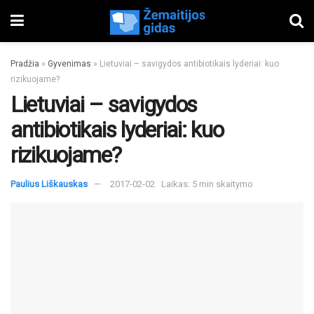
Pradžia
»
Gyvenimas
»
Lietuviai – savigydos antibiotikais lyderiai: kuo
rizikuojame?
Lietuviai – savigydos
antibiotikais lyderiai: kuo
rizikuojame?
Paulius Liškauskas
2017-02-02
Laikas: 5 min skaitymo