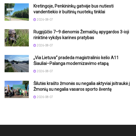
Kretingoje, Penkininkų gatvėje bus nutiesti
vandentiekio ir buitinių nuotekų tinklai
2026-08-07
Rugpjūčio 7–9 dienomis Žemaičių apygardos 3-ioji
rinktinė vykdys karines pratybas
2026-08-07
„Via Lietuva“ pradeda magistralinio kelio A11
Šiauliai–Palanga modernizavimo etapą
2026-08-07
Šilutės krašto žmonės su negalia aktyviai įsitraukė į
Žmonių su negalia vasaros sporto šventę
2026-08-07