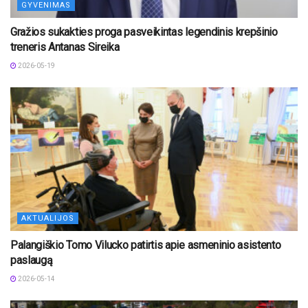
GYVENIMAS
Gražios sukakties proga pasveikintas legendinis krepšinio
treneris Antanas Sireika
2026-05-19
AKTUALIJOS
Palangiškio Tomo Vilucko patirtis apie asmeninio asistento
paslaugą
2026-05-14