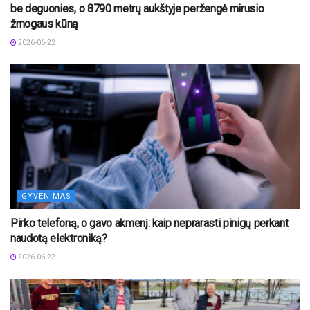
be deguonies, o 8790 metrų aukštyje peržengė mirusio
žmogaus kūną
2026-06-22
GYVENIMAS
Pirko telefoną, o gavo akmenį: kaip neprarasti pinigų perkant
naudotą elektroniką?
2026-06-22