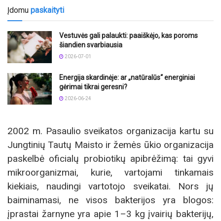
Įdomu
paskaityti
Vestuvės gali palaukti: paaiškėjo, kas poroms
šiandien svarbiausia
2026-07-01
Energija skardinėje: ar „natūralūs“ energiniai
gėrimai tikrai geresni?
2026-06-24
2002 m. Pasaulio sveikatos organizacija kartu su
Jungtinių Tautų Maisto ir žemės ūkio organizacija
paskelbė oficialų probiotikų apibrėžimą: tai gyvi
mikroorganizmai, kurie, vartojami tinkamais
kiekiais, naudingi vartotojo sveikatai. Nors jų
baiminamasi, ne visos bakterijos yra blogos:
įprastai žarnyne yra apie 1–3 kg įvairių bakterijų,