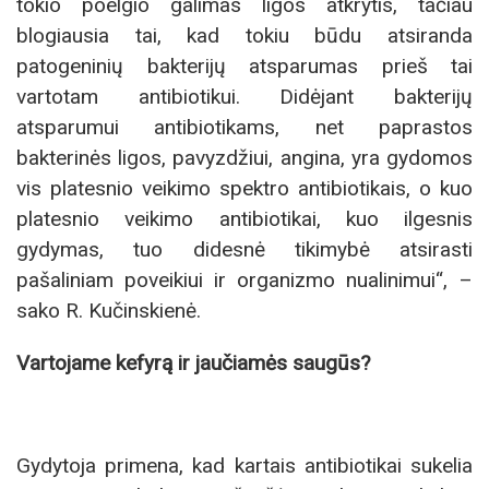
tokio poelgio galimas ligos atkrytis, tačiau
blogiausia tai, kad tokiu būdu atsiranda
patogeninių bakterijų atsparumas prieš tai
vartotam antibiotikui. Didėjant bakterijų
atsparumui antibiotikams, net paprastos
bakterinės ligos, pavyzdžiui, angina, yra gydomos
vis platesnio veikimo spektro antibiotikais, o kuo
platesnio veikimo antibiotikai, kuo ilgesnis
gydymas, tuo didesnė tikimybė atsirasti
pašaliniam poveikiui ir organizmo nualinimui“, –
sako R. Kučinskienė.
Vartojame kefyrą ir jaučiamės saugūs?
Gydytoja primena, kad kartais antibiotikai sukelia