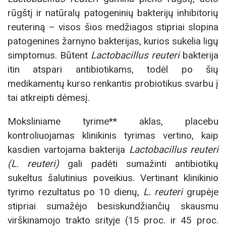
rūgštį ir natūralų patogeninių bakterijų inhibitorių
reuteriną – visos šios medžiagos stipriai slopina
patogenines žarnyno bakterijas, kurios sukelia ligų
simptomus. Būtent
Lactobacillus reuteri
bakterija
itin atspari antibiotikams, todėl po šių
medikamentų kurso renkantis probiotikus svarbu į
tai atkreipti dėmesį.
Moksliniame tyrime** aklas, placebu
kontroliuojamas klinikinis tyrimas vertino, kaip
kasdien vartojama bakterija
Lactobacillus reuteri
(L. reuteri)
gali padėti sumažinti antibiotikų
sukeltus šalutinius poveikius. Vertinant klinikinio
tyrimo rezultatus po 10 dienų,
L. reuteri
grupėje
stipriai sumažėjo besiskundžiančių skausmu
virškinamojo trakto srityje (15 proc. ir 45 proc.