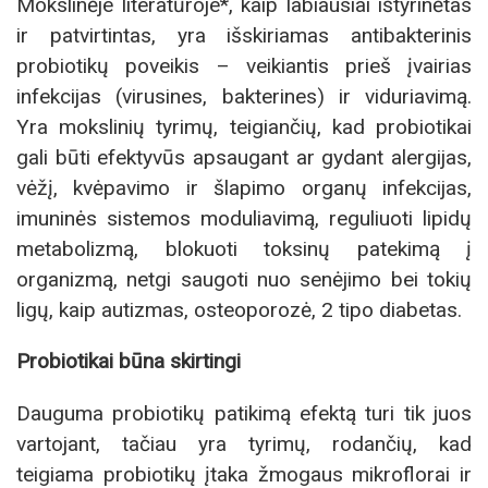
Mokslinėje literatūroje*, kaip labiausiai ištyrinėtas
ir patvirtintas, yra išskiriamas antibakterinis
probiotikų poveikis – veikiantis prieš įvairias
infekcijas (virusines, bakterines) ir viduriavimą.
Yra mokslinių tyrimų, teigiančių, kad probiotikai
gali būti efektyvūs apsaugant ar gydant alergijas,
vėžį, kvėpavimo ir šlapimo organų infekcijas,
imuninės sistemos moduliavimą, reguliuoti lipidų
metabolizmą, blokuoti toksinų patekimą į
organizmą, netgi saugoti nuo senėjimo bei tokių
ligų, kaip autizmas, osteoporozė, 2 tipo diabetas.
Probiotikai būna skirtingi
Dauguma probiotikų patikimą efektą turi tik juos
vartojant, tačiau yra tyrimų, rodančių, kad
teigiama probiotikų įtaka žmogaus mikroflorai ir