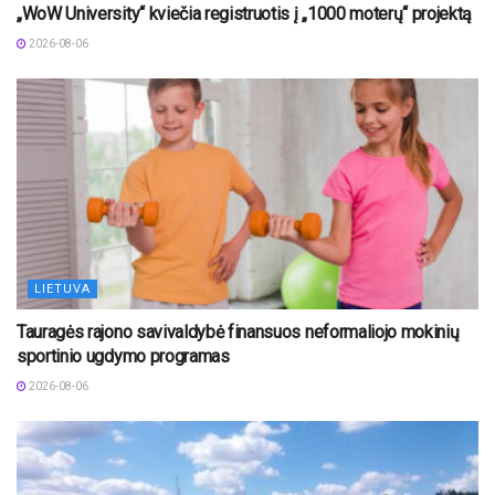
„WoW University“ kviečia registruotis į „1000 moterų“ projektą
2026-08-06
LIETUVA
Tauragės rajono savivaldybė finansuos neformaliojo mokinių
sportinio ugdymo programas
2026-08-06