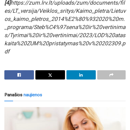
[4]
https://zum.lrv.lt/uploads/zum/documents/fil
es/LT_versija/Veiklos_sritys/Kaimo_pletra/Lietuv
os_kaimo_pletros_2014%E2%80%932020%20m.
_programa/Steb%C4%97sena%20ir%20vertinima
s/Tyrimai%20ir%20vertinimai/2023/LOD%20atas
kaita%20ZUM%20pristatymas%20v%20202309.p
df
Panašios
naujienos