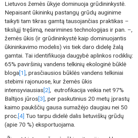
Lietuvos žemės ūkyje dominuoja grūdininkystė.
Nepaisant ūkininkų pastangų grūdų auginime
taikyti tam tikras gamtą tausojančias praktikas –
tikslųjį tręšimą, nearimines technologijas ir pan. –,
žemės ūkis (ir grūdininkystė kaip dominuojantis
ūkininkavimo modelis) vis tiek daro didelę žalą
gamtai. Tai identifikuoja daugybė aplinkos rodiklių:
65% paviršinių vandens telkinių ekologinė būklė
bloga
[1]
, prasčiausios būklės vandens telkiniai
stebimi rajonuose, kur žemės ūkis
intensyviausias
[2]
, eutrofikacija veikia net 97%
Baltijos jūros
[3]
, per paskutinius 20 metų įprastų
kaimo paukščių gausa sumažėjo daugiau nei 50
proc.
[4]
Tuo tarpu didelė dalis lietuviškų grūdų
(apie 70 %) eksportuojama.