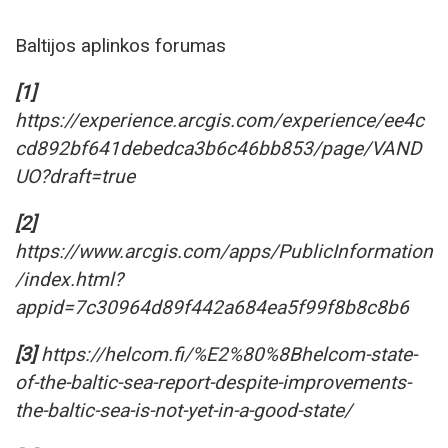
Baltijos aplinkos forumas
[1]
https://experience.arcgis.com/experience/ee4c
cd892bf641debedca3b6c46bb853/page/VAND
UO?draft=true
[2]
https://www.arcgis.com/apps/PublicInformation
/index.html?
appid=7c30964d89f442a684ea5f99f8b8c8b6
[3]
https://helcom.fi/%E2%80%8Bhelcom-state-
of-the-baltic-sea-report-despite-improvements-
the-baltic-sea-is-not-yet-in-a-good-state/