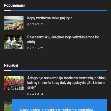
Populiariausi
Kopų tvirtinimo talka pajūryje
2025-09-26
Pakražantiškių Jurginės neįsivaizduojamos be
sūrių
2016-04-26
Naujausi
Ariogaloje nuskambėjo tradicinis tremtinių, politinių
kalinių ir laisvės kovų dalyvių sąskrydis „Su Lietuva
širdy“
2026-08-08
Mažeikių rajono savivaldybė ragina gyventojus
laikytis Kelių eismo taisyklių, tausoti aplinką
Naudojame slapukus ir renkame statistinę