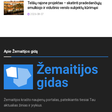
Telšių rajone projektas – skatinti pradedančiųjų
smulkiojo ir vidutinio verslo subjektų kūrimąsi
2026-08-07
Apie Žemaitijos gidą
Žemaitijos krašto naujienų portalas, pateikiantis tiesiai Tau
aktualias žinias ir įvykius.