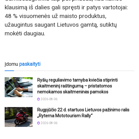
klausimą iš dalies gali spręsti ir patys vartotojai:
48 % visuomenės už maisto produktus,
užaugintus saugant Lietuvos gamtą, sutiktų
mokėti daugiau.
Įdomu
paskaityti
Ryšių reguliavimo tarnyba kviečia stiprinti
skaitmeninį raštingumą – pristatomos
nemokamos skaitmeninės pamokos
2026-08-06
Rugpjūčio 22 d. startuos Lietuvos pažinimo ralis
„Ryterna Mototourism Rally“
2026-08-06