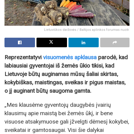
Lietuviškos daržovės / Baltijos aplinkos forumas nuotr.
Reprezentatyvi
visuomenės apklausa
parodė, kad
labiausiai gyventojai iš žemės ūkio tikisi, kad
Lietuvoje būtų auginamas mūsų šaliai skirtas,
kokybiškas, maistingas, sveikas ir pigus maistas,
o jį auginant būtų saugoma gamta.
„Mes klausėme gyventojų daugybės įvairių
klausimų apie maistą bei žemės ūkį, ir bene
visuose atsakymuose gali įžvelgti dėmesį kokybei,
sveikatai ir gamtosaugai. Visi šie dalykai