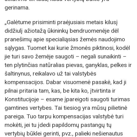
gerinama.
„Galėtume prisiminti praėjusiais metais kilusį
didžiulį ažiotažą ūkininkų bendruomenėje dėl
pranešimų apie specialiąsias žemės naudojimo
sąlygas. Tuomet kai kurie žmonės piktinosi, kodėl
jie turi savo žemėje saugoti – negali sunaikinti –
ten plytinčias natūralias pievas, ganyklas, pelkes ir
šaltinynus, reikalavo už tai valstybės
kompensacijos. Dabar visuomenė pasakė, kad ji
pilnai pritaria tam, kas, be kita ko, įtvirtinta ir
Konstitucijoje – esame įpareigoti saugoti turimas
gamtines vertybes. Tai tiesiog yra mūsų pilietinė
pareiga. Tuo tarpu kompensacijas valstybė turi
mokėti, jei tu įdedi papildomų pastangų tų
vertybių būklei gerinti, pvz., palieki nešienautus