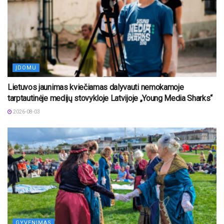
ĮDOMU
Lietuvos jaunimas kviečiamas dalyvauti nemokamoje
tarptautinėje medijų stovykloje Latvijoje „Young Media Sharks“
2026-08-03
GYVENIMAS