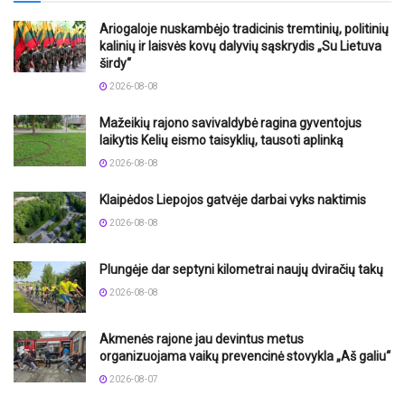
Ariogaloje nuskambėjo tradicinis tremtinių, politinių
kalinių ir laisvės kovų dalyvių sąskrydis „Su Lietuva
širdy“
2026-08-08
Mažeikių rajono savivaldybė ragina gyventojus
laikytis Kelių eismo taisyklių, tausoti aplinką
2026-08-08
Klaipėdos Liepojos gatvėje darbai vyks naktimis
2026-08-08
Plungėje dar septyni kilometrai naujų dviračių takų
2026-08-08
Akmenės rajone jau devintus metus
organizuojama vaikų prevencinė stovykla „Aš galiu“
2026-08-07