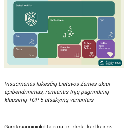
Visuomenės lūkesčių Lietuvos žemės ūkiui
apibendrinimas, remiantis trijų pagrindinių
klausimų TOP-5 atsakymų variantais
Gamtosaugininkė taip pat prideda, kad kainos