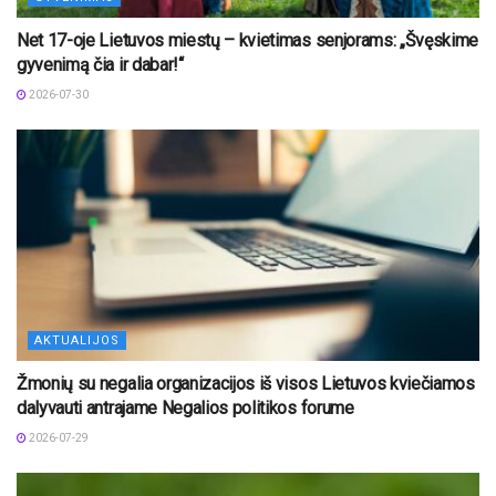
Net 17-oje Lietuvos miestų – kvietimas senjorams: „Švęskime
gyvenimą čia ir dabar!“
2026-07-30
AKTUALIJOS
Žmonių su negalia organizacijos iš visos Lietuvos kviečiamos
dalyvauti antrajame Negalios politikos forume
2026-07-29