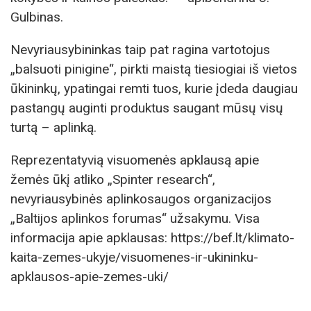
Gulbinas.
Nevyriausybininkas taip pat ragina vartotojus
„balsuoti pinigine“, pirkti maistą tiesiogiai iš vietos
ūkininkų, ypatingai remti tuos, kurie įdeda daugiau
pastangų auginti produktus saugant mūsų visų
turtą – aplinką.
Reprezentatyvią visuomenės apklausą apie
žemės ūkį atliko „Spinter research“,
nevyriausybinės aplinkosaugos organizacijos
„Baltijos aplinkos forumas“ užsakymu. Visa
informacija apie apklausas: https://bef.lt/klimato-
kaita-zemes-ukyje/visuomenes-ir-ukininku-
apklausos-apie-zemes-uki/