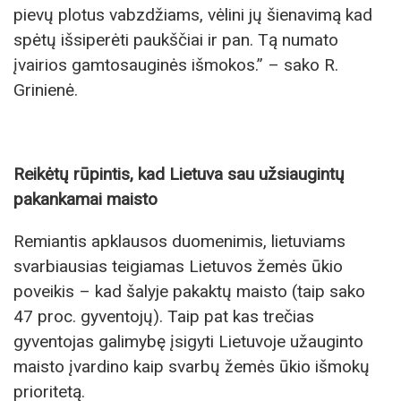
pievų plotus vabzdžiams, vėlini jų šienavimą kad
spėtų išsiperėti paukščiai ir pan. Tą numato
įvairios gamtosauginės išmokos.” – sako R.
Grinienė.
Reikėtų rūpintis, kad Lietuva sau užsiaugintų
pakankamai maisto
Remiantis apklausos duomenimis, lietuviams
svarbiausias teigiamas Lietuvos žemės ūkio
poveikis – kad šalyje pakaktų maisto (taip sako
47 proc. gyventojų). Taip pat kas trečias
gyventojas galimybę įsigyti Lietuvoje užauginto
maisto įvardino kaip svarbų žemės ūkio išmokų
prioritetą.