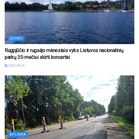
ĮDOMU
Rugpjūčio ir rugsėjo mėnesiais vyks Lietuvos nacionalinių
parkų 35-mečiui skirti koncertai
2026-08-05
APLINKA