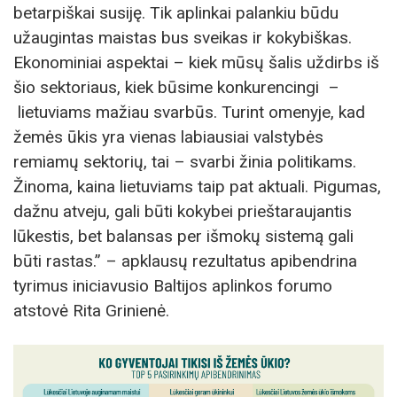
betarpiškai susiję. Tik aplinkai palankiu būdu
užaugintas maistas bus sveikas ir kokybiškas.
Ekonominiai aspektai – kiek mūsų šalis uždirbs iš
šio sektoriaus, kiek būsime konkurencingi –
lietuviams mažiau svarbūs. Turint omenyje, kad
žemės ūkis yra vienas labiausiai valstybės
remiamų sektorių, tai – svarbi žinia politikams.
Žinoma, kaina lietuviams taip pat aktuali. Pigumas,
dažnu atveju, gali būti kokybei prieštaraujantis
lūkestis, bet balansas per išmokų sistemą gali
būti rastas.” – apklausų rezultatus apibendrina
tyrimus iniciavusio Baltijos aplinkos forumo
atstovė Rita Grinienė.