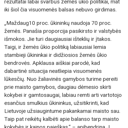
rezultatai labai svarbūs žemės ūkio politikai, mat
iki šiol čia visuomenės balsas nebuvo girdimas.
„Maždaug10 proc. ūkininkų naudoja 70 proc.
žemės. Panašia proporcija pasikirsto ir valstybės
išmokos. Jie turi daugiausiai išteklių ir įtakos.
Taigi, ir žemės ūkio politiką labiausiai lemia
stambieji ūkininkai ir didžiosios žemės ūkio
bendrovės. Apklausa aiškiai parodė, kad
dabartinė situacija neatliepia visuomenės
lūkesčių. Nuo žaliavinės gamybos turime pereiti
prie maisto gamybos, daugiau dėmesio skirti
kokybei ir gamtosaugai, labiau remti arti vartotojo
esančius smulkius ūkininkus, užsitikrinti, kad
Lietuvoje užsiaugintume pakankamai maisto sau.
Taip pat reikėtų kalbėti apie balanso tarp maisto
kokybės ir kainos paieškas.“ – apibendrina J.