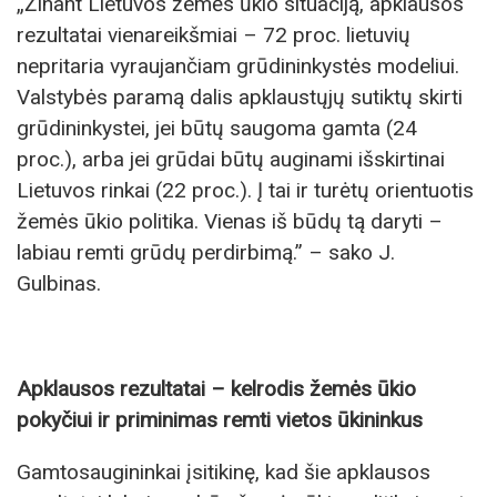
„Žinant Lietuvos žemės ūkio situaciją, apklausos
rezultatai vienareikšmiai – 72 proc. lietuvių
nepritaria vyraujančiam grūdininkystės modeliui.
Valstybės paramą dalis apklaustųjų sutiktų skirti
grūdininkystei, jei būtų saugoma gamta (24
proc.), arba jei grūdai būtų auginami išskirtinai
Lietuvos rinkai (22 proc.). Į tai ir turėtų orientuotis
žemės ūkio politika. Vienas iš būdų tą daryti –
labiau remti grūdų perdirbimą.” – sako J.
Gulbinas.
Apklausos rezultatai – kelrodis žemės ūkio
pokyčiui ir priminimas remti vietos ūkininkus
Gamtosaugininkai įsitikinę, kad šie apklausos