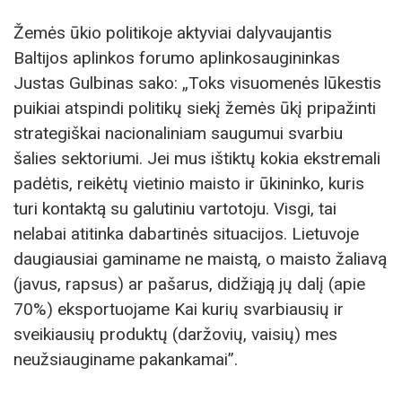
Žemės ūkio politikoje aktyviai dalyvaujantis
Baltijos aplinkos forumo aplinkosaugininkas
Justas Gulbinas sako: „Toks visuomenės lūkestis
puikiai atspindi politikų siekį žemės ūkį pripažinti
strategiškai nacionaliniam saugumui svarbiu
šalies sektoriumi. Jei mus ištiktų kokia ekstremali
padėtis, reikėtų vietinio maisto ir ūkininko, kuris
turi kontaktą su galutiniu vartotoju. Visgi, tai
nelabai atitinka dabartinės situacijos. Lietuvoje
daugiausiai gaminame ne maistą, o maisto žaliavą
(javus, rapsus) ar pašarus, didžiąją jų dalį (apie
70%) eksportuojame Kai kurių svarbiausių ir
sveikiausių produktų (daržovių, vaisių) mes
neužsiauginame pakankamai”.