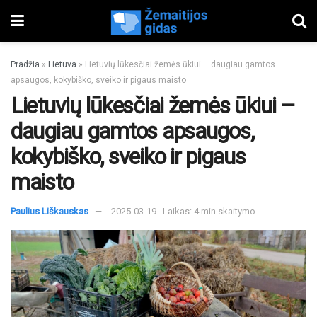
Pradžia
»
Lietuva
»
Lietuvių lūkesčiai žemės ūkiui – daugiau gamtos
apsaugos, kokybiško, sveiko ir pigaus maisto
Lietuvių lūkesčiai žemės ūkiui –
daugiau gamtos apsaugos,
kokybiško, sveiko ir pigaus
maisto
Paulius Liškauskas
2025-03-19
Laikas: 4 min skaitymo