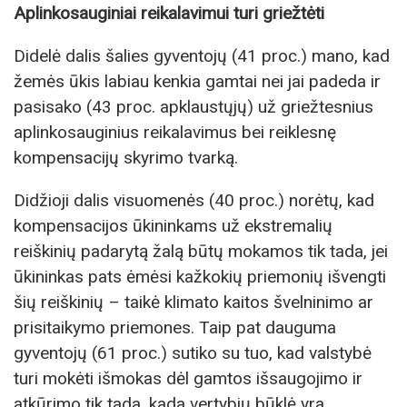
Aplinkosauginiai reikalavimui turi griežtėti
Didelė dalis šalies gyventojų (41 proc.) mano, kad
žemės ūkis labiau kenkia gamtai nei jai padeda ir
pasisako (43 proc. apklaustųjų) už griežtesnius
aplinkosauginius reikalavimus bei reiklesnę
kompensacijų skyrimo tvarką.
Didžioji dalis visuomenės (40 proc.) norėtų, kad
kompensacijos ūkininkams už ekstremalių
reiškinių padarytą žalą būtų mokamos tik tada, jei
ūkininkas pats ėmėsi kažkokių priemonių išvengti
šių reiškinių – taikė klimato kaitos švelninimo ar
prisitaikymo priemones. Taip pat dauguma
gyventojų (61 proc.) sutiko su tuo, kad valstybė
turi mokėti išmokas dėl gamtos išsaugojimo ir
atkūrimo tik tada, kada vertybių būklė yra