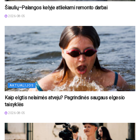
Šiaulių–Palangos kelyje atliekami remonto darbai
2026-08-05
AKTUALIJOS
Kaip elgtis nelaimės atveju? Pagrindinės saugaus elgesio
taisyklės
2026-08-05