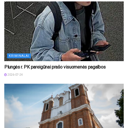
KRIMINALAI
Plungės r. PK pareigūnai prašo visuomenės pagalbos
2026-07-24