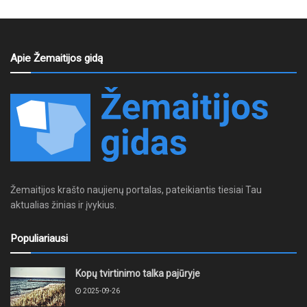
Apie Žemaitijos gidą
Žemaitijos krašto naujienų portalas, pateikiantis tiesiai Tau
aktualias žinias ir įvykius.
Populiariausi
Kopų tvirtinimo talka pajūryje
2025-09-26