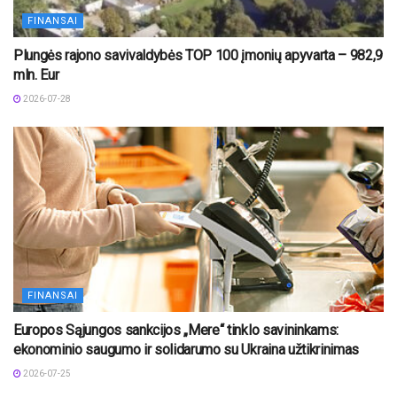
FINANSAI
Plungės rajono savivaldybės TOP 100 įmonių apyvarta – 982,9
mln. Eur
2026-07-28
FINANSAI
Europos Sąjungos sankcijos „Mere“ tinklo savininkams:
ekonominio saugumo ir solidarumo su Ukraina užtikrinimas
2026-07-25