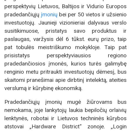
perspektyvių Lietuvos, Baltijos ir Vidurio Europos
pradedančiųjų
įmonių
bei per 50 vietos ir užsienio
investuotojų. Jaunieji vizionieriai dalyvaus verslo
susitikimuose, pristatys savo produktus ir
paslaugas, varžysis dėl 6 tūkst. eurų prizo, taip
pat tobulės meistriškumo mokykloje. Taip pat
prisistatys perspektyviausios regiono
pradedančiosios įmonės, kurios turės galimybę
renginio metu pritraukti investuotojų dėmesį, bus
skaitomi pranešimai apie dirbtinį intelektą, ateities
verslumą ir kūrybinę ekonomiką.
Pradedančiųjų įmonių mugė žiūrovams bus
nemokama, joje lankytojų laukia bepiločių orlaivių
lenktynės, robotai ir Lietuvos techninės kūrybos
atstovai „Hardware District“ zonoje. „Login