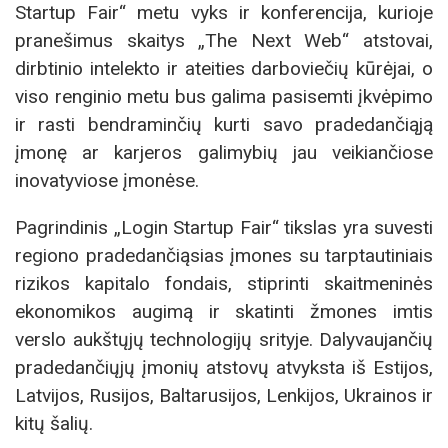
Startup Fair“ metu vyks ir konferencija, kurioje
pranešimus skaitys „The Next Web“ atstovai,
dirbtinio intelekto ir ateities darboviečių kūrėjai, o
viso renginio metu bus galima pasisemti įkvėpimo
ir rasti bendraminčių kurti savo pradedančiąją
įmonę ar karjeros galimybių jau veikiančiose
inovatyviose įmonėse.
Pagrindinis „Login Startup Fair“ tikslas yra suvesti
regiono pradedančiąsias įmones su tarptautiniais
rizikos kapitalo fondais, stiprinti skaitmeninės
ekonomikos augimą ir skatinti žmones imtis
verslo aukštųjų technologijų srityje. Dalyvaujančių
pradedančiųjų įmonių atstovų atvyksta iš Estijos,
Latvijos, Rusijos, Baltarusijos, Lenkijos, Ukrainos ir
kitų šalių.