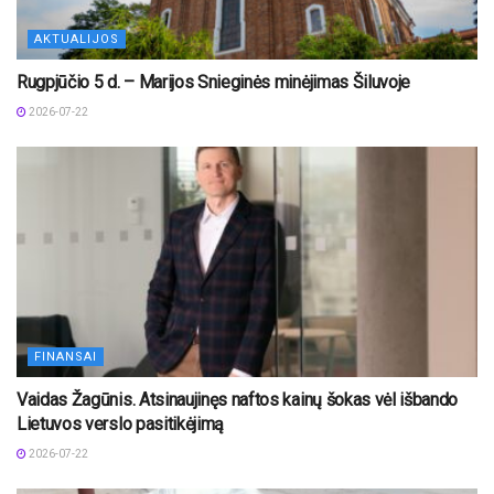
AKTUALIJOS
Rugpjūčio 5 d. – Marijos Snieginės minėjimas Šiluvoje
2026-07-22
FINANSAI
Vaidas Žagūnis. Atsinaujinęs naftos kainų šokas vėl išbando
Lietuvos verslo pasitikėjimą
2026-07-22