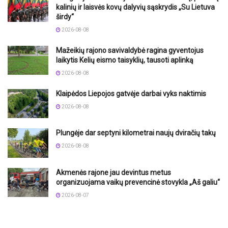
kalinių ir laisvės kovų dalyvių sąskrydis „Su Lietuva
širdy“
2026-08-08
Mažeikių rajono savivaldybė ragina gyventojus
laikytis Kelių eismo taisyklių, tausoti aplinką
2026-08-08
Klaipėdos Liepojos gatvėje darbai vyks naktimis
2026-08-08
Plungėje dar septyni kilometrai naujų dviračių takų
2026-08-08
Akmenės rajone jau devintus metus
organizuojama vaikų prevencinė stovykla „Aš galiu“
2026-08-07