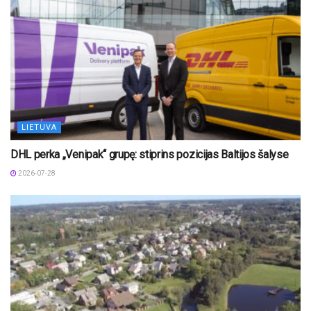
LIETUVA
DHL perka „Venipak“ grupę: stiprins pozicijas Baltijos šalyse
2026-07-28