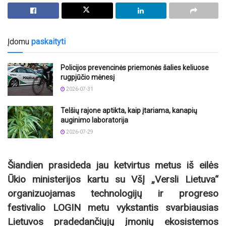
Įdomu
paskaityti
Policijos prevencinės priemonės šalies keliuose
rugpjūčio mėnesį
2026-07-31
Telšių rajone aptikta, kaip įtariama, kanapių
auginimo laboratorija
2026-07-29
Šiandien prasideda jau ketvirtus metus iš eilės
Ūkio ministerijos kartu su VšĮ „Versli Lietuva“
organizuojamas technologijų ir progreso
festivalio LOGIN metu vykstantis svarbiausias
Lietuvos pradedančiųjų įmonių ekosistemos