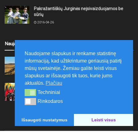
Pakražantiškių Jurginės neįsivaizduojamos be
sūrių
2016-04-26
Naujausi
Naudojame slapukus ir renkame statistinę
Šilalės rajone numatytas melioracijos statinių
informaciją, kad užtikrintume geriausią patirtį
rekonstravimas
mūsų svetainėje. Žemiau galite leisti visus
2026-08-09
slapukus ar išsaugoti tik tuos, kurie jums
aktualūs.
Plačiau
Ariogaloje nuskambėjo tradicinis tremtinių, politinių
kalinių ir laisvės kovų dalyvių sąskrydis „Su Lietuva
Techniniai
Techniniai
širdy“
Rinkodaros
Rinkodaros
2026-08-08
Išsaugoti nustatymus
Leisti visus