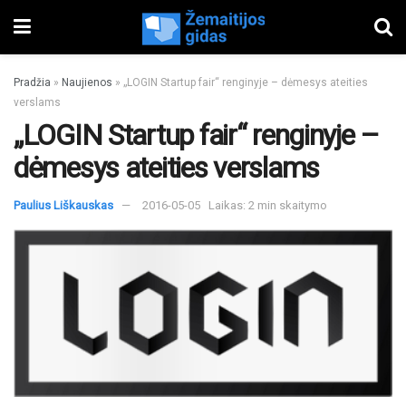
Pradžia
»
Naujienos
»
„LOGIN Startup fair“ renginyje – dėmesys ateities
verslams
„LOGIN Startup fair“ renginyje –
dėmesys ateities verslams
Paulius Liškauskas
2016-05-05
Laikas: 2 min skaitymo