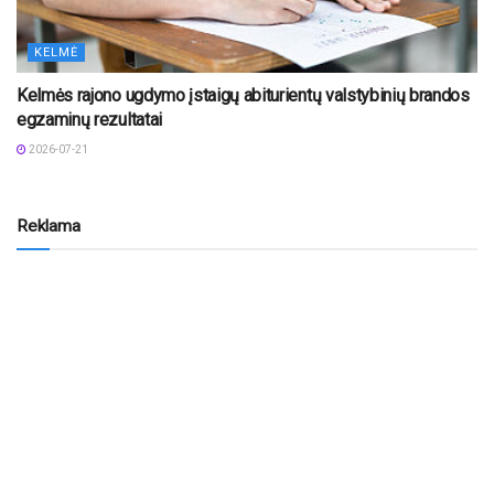
KELMĖ
Kelmės rajono ugdymo įstaigų abiturientų valstybinių brandos
egzaminų rezultatai
2026-07-21
Reklama