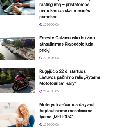
raštingumą – pristatomos
nemokamos skaitmeninės
pamokos
2026-08-06
Ernesto Galvanausko bulvaro
atnaujinimas Klaipėdoje juda į
priekį
2026-08-06
Rugpjūčio 22 d. startuos
Lietuvos pažinimo ralis „Ryterna
Mototourism Rally“
2026-08-06
Moterys kviečiamos dalyvauti
tarptautiniame moksliniame
tyrime „MELIORA“
2026-08-06