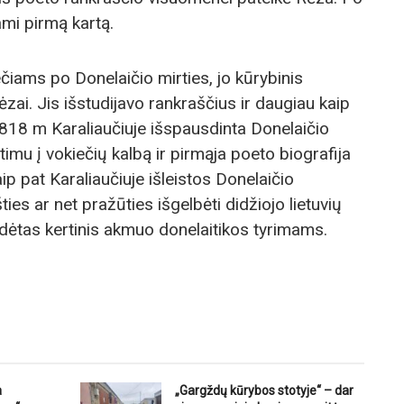
ami pirmą kartą.
iams po Donelaičio mirties, jo kūrybinis
zai. Jis išstudijavo rankraščius ir daugiau kaip
818 m Karaliaučiuje išspausdinta Donelaičio
imu į vokiečių kalbą ir pirmąja poeto biografija
ip pat Karaliaučiuje išleistos Donelaičio
ies ar net pražūties išgelbėti didžiojo lietuvių
 padėtas kertinis akmuo donelaitikos tyrimams.
a
„Gargždų kūrybos stotyje“ – dar