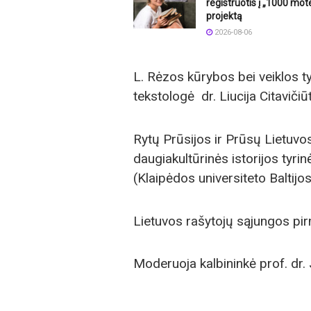
registruotis į „1000 mot
projektą
2026-08-06
L. Rėzos kūrybos bei veiklos ty
tekstologė dr. Liucija Citavičiūt
Rytų Prūsijos ir Prūsų Lietuvos 
daugiakultūrinės istorijos tyrin
(Klaipėdos universiteto Baltijos
Lietuvos rašytojų sąjungos pi
Moderuoja kalbininkė prof. dr. 