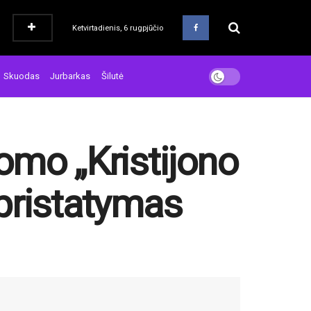
Ketvirtadienis, 6 rugpjūčio
Skuodas
Jurbarkas
Šilutė
omo „Kristijono
pristatymas