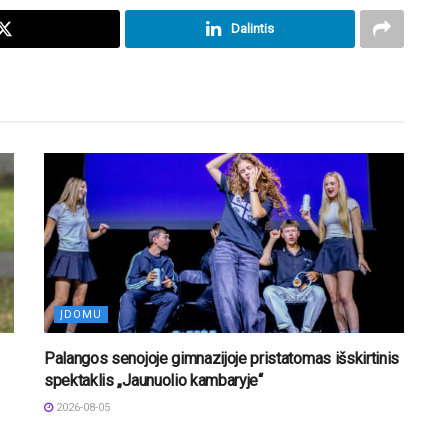
Dalintis
ĮDOMU
Palangos senojoje gimnazijoje pristatomas išskirtinis
spektaklis „Jaunuolio kambaryje“
2026-08-05