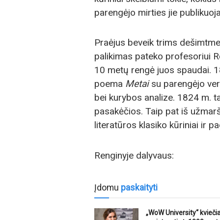
parengėjo mirties jie publikuoj
Praėjus beveik trims dešimtmeč
palikimas pateko profesoriui Rė
10 metų rengė juos spaudai. 1
poema
Metai
su parengėjo vert
bei kurybos analize. 1824 m. ta
pasakėčios. Taip pat iš užmaršt
literatūros klasiko kūriniai ir
Renginyje dalyvaus:
Įdomu
paskaityti
„WoW University“ kvieči