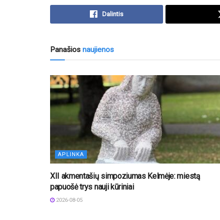
Dalintis
Panašios
naujienos
APLINKA
XII akmentašių simpoziumas Kelmėje: miestą
papuošė trys nauji kūriniai
2026-08-05