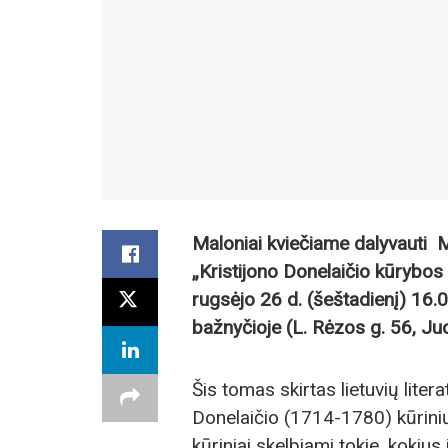
Maloniai kviečiame dalyvauti
„Kristijono Donelaičio kūrybos 
rugsėjo 26 d. (šeštadienį) 16.
bažnyčioje (L. Rėzos g. 56, Ju
Šis tomas skirtas lietuvių lite
Donelaičio (1714-1780) kūrini
kūriniai skelbiami tokie, kokiu