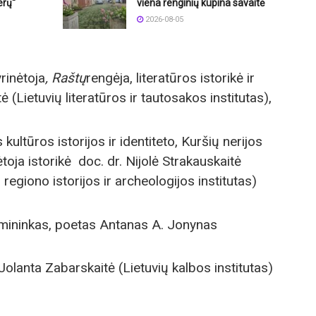
erų“
viena renginių kupina savaitė
2026-08-05
rinėtoja
, Raštų
rengėja, literatūros istorikė ir
ė (Lietuvių literatūros ir tautosakos institutas),
kultūros istorijos ir identiteto, Kuršių nerijos
ėtoja istorikė doc. dr. Nijolė Strakauskaitė
 regiono istorijos ir archeologijos institutas)
rmininkas, poetas Antanas A. Jonynas
Jolanta Zabarskaitė (Lietuvių kalbos institutas)