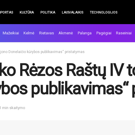
SPORTAS
KULTŪRA
POLITIKA
LAISVALAIKIS
TECHNOLOGIJOS
Mažeikiai
Kelmė
Rietavas
Akmenė
Palanga
Pagėgiai
Raseiniai
ijono Donelaičio kūrybos publikavimas“ pristatymas
ko Rėzos Raštų IV t
ybos publikavimas“ 
 1 min skaitymo