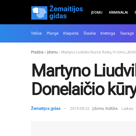
ĮDOMU
KRIMINALAI
Telšiai
Plungė
Klaipėda
Šiauliai
Kretinga
Tauragė
Pradžia
»
Įdomu
»
Martyno Liudviko Rėzos Raštų IV tomo „Krist
Martyno Liudvi
Donelaičio kūr
Žemaitijos gidas
2015-09-22
Įdomu
Kultūra
Laikas: