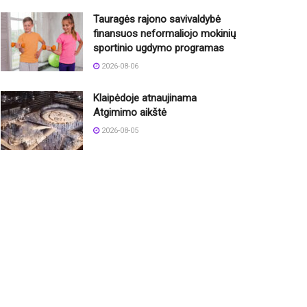
Tauragės rajono savivaldybė
finansuos neformaliojo mokinių
sportinio ugdymo programas
2026-08-06
Klaipėdoje atnaujinama
Atgimimo aikštė
2026-08-05