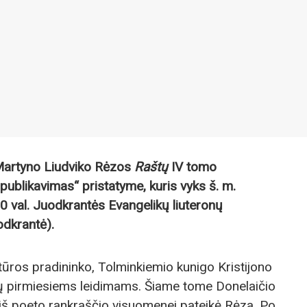
 Martyno Liudviko Rėzos
Raštų
IV tomo
publikavimas“ pristatyme, kuris vyks š. m.
00 val. Juodkrantės Evangelikų liuteronų
odkrantė).
ratūros pradininko, Tolminkiemio kunigo Kristijono
ų pirmiesiems leidimams. Šiame tome Donelaičio
s iš poeto rankraščio visuomenei pateikė Rėza. Po