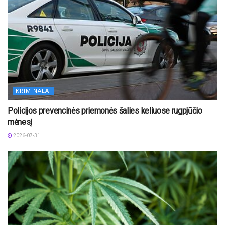
KRIMINALAI
Policijos prevencinės priemonės šalies keliuose rugpjūčio
mėnesį
2026-07-31