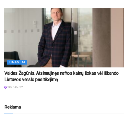
FINANSAI
Vaidas Žagūnis. Atsinaujinęs naftos kainų šokas vėl išbando
Lietuvos verslo pasitikėjimą
2026-07-22
Reklama