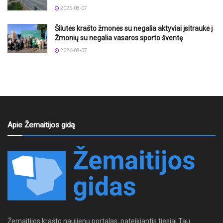
2026-08-07
Šilutės krašto žmonės su negalia aktyviai įsitraukė į
Žmonių su negalia vasaros sporto šventę
2026-08-07
Apie Žemaitijos gidą
Žemaitijos krašto naujienų portalas, pateikiantis tiesiai Tau