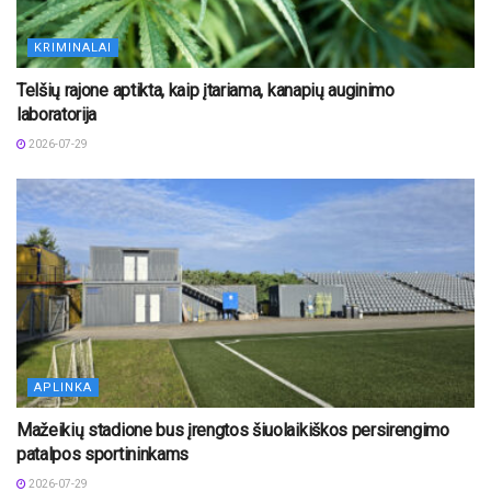
KRIMINALAI
Telšių rajone aptikta, kaip įtariama, kanapių auginimo
laboratorija
2026-07-29
APLINKA
Mažeikių stadione bus įrengtos šiuolaikiškos persirengimo
patalpos sportininkams
2026-07-29