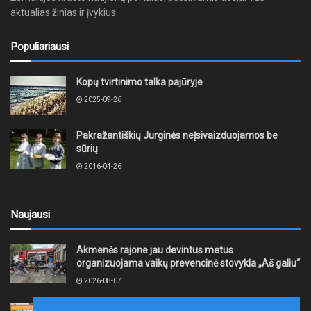
aktualias žinias ir įvykius.
Populiariausi
Kopų tvirtinimo talka pajūryje
2025-09-26
Pakražantiškių Jurginės neįsivaizduojamos be
sūrių
2016-04-26
Naujausi
Akmenės rajone jau devintus metus
organizuojama vaikų prevencinė stovykla „Aš galiu“
2026-08-07
Telšių rajone projektas – skatinti pradedančiųjų