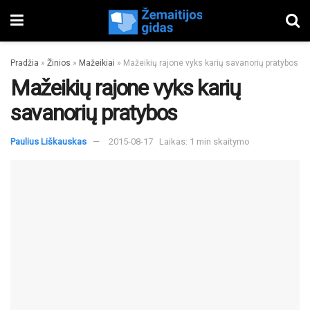
Pradžia
»
Žinios
»
Mažeikiai
»
Mažeikių rajone vyks karių savanorių pratybos
Mažeikių rajone vyks karių
savanorių pratybos
Paulius Liškauskas
2015-08-17
Laikas: 1 min skaitymo