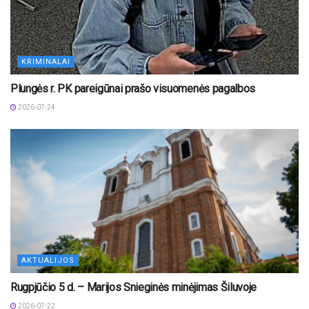
KRIMINALAI
Plungės r. PK pareigūnai prašo visuomenės pagalbos
2026-07-24
AKTUALIJOS
Rugpjūčio 5 d. – Marijos Snieginės minėjimas Šiluvoje
2026-07-22