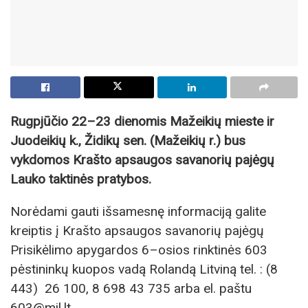
Rugpjūčio 22–23 dienomis Mažeikių mieste ir
Juodeikių k., Židikų sen. (Mažeikių r.) bus
vykdomos Krašto apsaugos savanorių pajėgų
Lauko taktinės pratybos.
Norėdami gauti išsamesnę informaciją galite
kreiptis į Krašto apsaugos savanorių pajėgų
Prisikėlimo apygardos 6–osios rinktinės 603
pėstininkų kuopos vadą Rolandą Litviną tel. : (8
443) 26 100, 8 698 43 735 arba el. paštu
603@mil.lt.