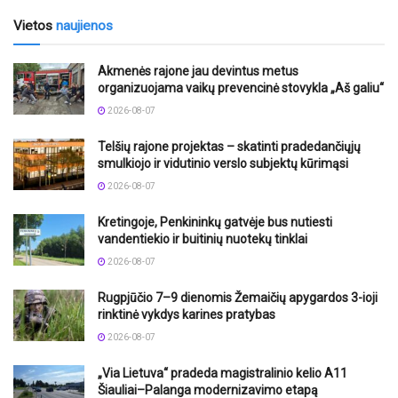
Vietos
naujienos
Akmenės rajone jau devintus metus
organizuojama vaikų prevencinė stovykla „Aš galiu“
2026-08-07
Telšių rajone projektas – skatinti pradedančiųjų
smulkiojo ir vidutinio verslo subjektų kūrimąsi
2026-08-07
Kretingoje, Penkininkų gatvėje bus nutiesti
vandentiekio ir buitinių nuotekų tinklai
2026-08-07
Rugpjūčio 7–9 dienomis Žemaičių apygardos 3-ioji
rinktinė vykdys karines pratybas
2026-08-07
„Via Lietuva“ pradeda magistralinio kelio A11
Šiauliai–Palanga modernizavimo etapą