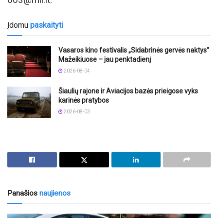
Įdomu
paskaityti
Vasaros kino festivalis „Sidabrinės gervės naktys“
Mažeikiuose – jau penktadienį
2026-08-04
Šiaulių rajone ir Aviacijos bazės prieigose vyks
karinės pratybos
2026-08-03
Panašios
naujienos