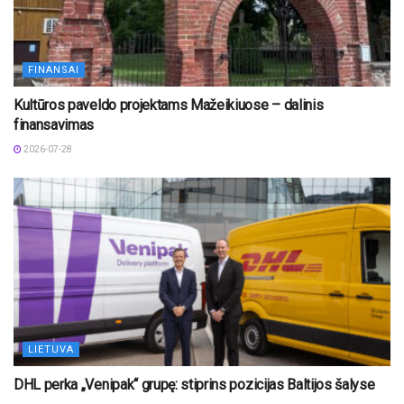
FINANSAI
Kultūros paveldo projektams Mažeikiuose – dalinis
finansavimas
2026-07-28
LIETUVA
DHL perka „Venipak“ grupę: stiprins pozicijas Baltijos šalyse