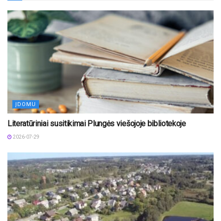
ĮDOMU
Literatūriniai susitikimai Plungės viešojoje bibliotekoje
2026-07-29