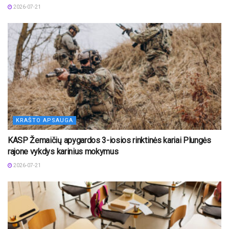
2026-07-21
KRAŠTO APSAUGA
KASP Žemaičių apygardos 3-iosios rinktinės kariai Plungės
rajone vykdys karinius mokymus
2026-07-21