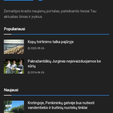
Žemaitijos krašto naujienų portalas, pateikiantis tiesiai Tau
aktualias žinias ir įvykius.
Populiariausi
Kopų tvirtinimo talka pajūryje
2025-09-26
Pakražantiškių Jurginės neįsivaizduojamos be
sūrių
2016-04-26
Naujausi
Kretingoje, Penkininkų gatvėje bus nutiesti
vandentiekio ir buitinių nuotekų tinklai