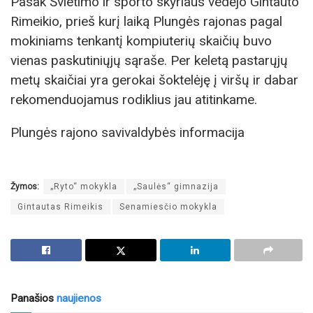
Pasak Švietimo ir sporto skyriaus vedėjo Gintauto
Rimeikio, prieš kurį laiką Plungės rajonas pagal
mokiniams tenkantį kompiuterių skaičių buvo
vienas paskutiniųjų sąraše. Per keletą pastarųjų
metų skaičiai yra gerokai šoktelėję į viršų ir dabar
rekomenduojamus rodiklius jau atitinkame.
Plungės rajono savivaldybės informacija
Žymos:
„Ryto“ mokykla
„Saulės“ gimnazija
Gintautas Rimeikis
Senamiesčio mokykla
Panašios
naujienos