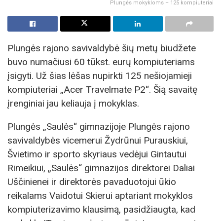
Plungės mokykloms – 125 kompiuteriai
Plungės rajono savivaldybė šių metų biudžete
buvo numačiusi 60 tūkst. eurų kompiuteriams
įsigyti. Už šias lėšas nupirkti 125 nešiojamieji
kompiuteriai „Acer Travelmate P2“. Šią savaitę
įrenginiai jau keliauja į mokyklas.
Plungės „Saulės“ gimnazijoje Plungės rajono
savivaldybės vicemerui Žydrūnui Purauskiui,
Švietimo ir sporto skyriaus vedėjui Gintautui
Rimeikiui, „Saulės“ gimnazijos direktorei Daliai
Uščinienei ir direktorės pavaduotojui ūkio
reikalams Vaidotui Skierui aptariant mokyklos
kompiuterizavimo klausimą, pasidžiaugta, kad