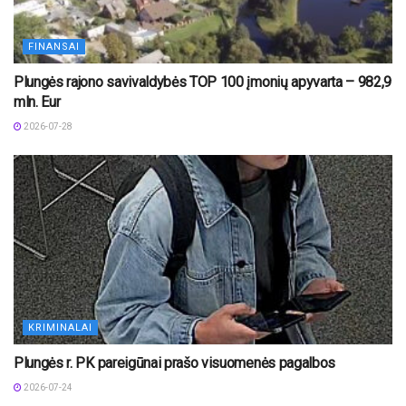
FINANSAI
Plungės rajono savivaldybės TOP 100 įmonių apyvarta – 982,9
mln. Eur
2026-07-28
KRIMINALAI
Plungės r. PK pareigūnai prašo visuomenės pagalbos
2026-07-24