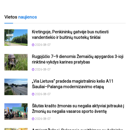
Vietos
naujienos
Kretingoje, Penkininkų gatvėje bus nutiesti
vandentiekio ir buitinių nuotekų tinklai
2026-08-07
Rugpjūčio 7–9 dienomis Žemaičių apygardos 3-ioji
rinktinė vykdys karines pratybas
2026-08-07
„Via Lietuva“ pradeda magistralinio kelio A11
Šiauliai–Palanga modernizavimo etapą
2026-08-07
Šilutės krašto žmonės su negalia aktyviai įsitraukė į
Žmonių su negalia vasaros sporto šventę
2026-08-07