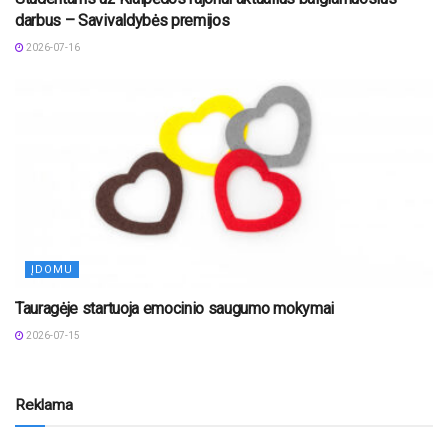
darbus – Savivaldybės premijos
2026-07-16
ĮDOMU
Tauragėje startuoja emocinio saugumo mokymai
2026-07-15
Reklama