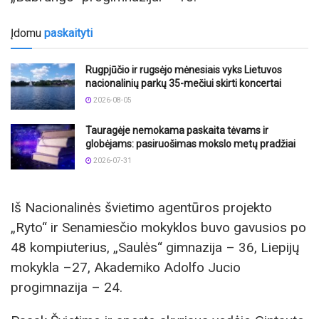
Įdomu
paskaityti
Rugpjūčio ir rugsėjo mėnesiais vyks Lietuvos
nacionalinių parkų 35-mečiui skirti koncertai
2026-08-05
Tauragėje nemokama paskaita tėvams ir
globėjams: pasiruošimas mokslo metų pradžiai
2026-07-31
Iš Nacionalinės švietimo agentūros projekto
„Ryto“ ir Senamiesčio mokyklos buvo gavusios po
48 kompiuterius, „Saulės“ gimnazija – 36, Liepijų
mokykla –27, Akademiko Adolfo Jucio
progimnazija – 24.