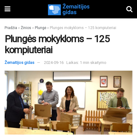
Pradžia
»
Žinios
»
Plungė
»
Plungės mokykloms – 125 kompiuteriai
Plungės mokykloms – 125
kompiuteriai
Žemaitijos gidas
2024-09-16
Laikas: 1 min skaitymo