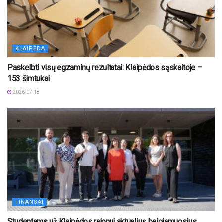
KLAIPĖDA
Paskelbti visų egzaminų rezultatai: Klaipėdos sąskaitoje –
153 šimtukai
2026-07-18
FINANSAI
Studentams už Klaipėdos rajonui aktualius baigiamuosius