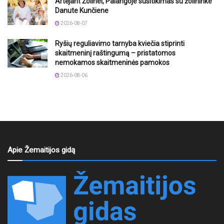
Artėjant Žolinei, Palangoje susitikimas su žolininke
Danute Kunčiene
2026-08-07
Ryšių reguliavimo tarnyba kviečia stiprinti
skaitmeninį raštingumą – pristatomos
nemokamos skaitmeninės pamokos
2026-08-06
Apie Žemaitijos gidą