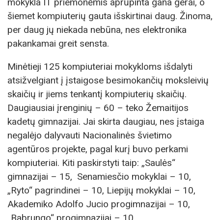
mokykla IT priemonėmis aprūpinta gana gerai, o
šiemet kompiuterių gauta išskirtinai daug. Žinoma,
per daug jų niekada nebūna, nes elektronika
pakankamai greit sensta.
Minėtieji 125 kompiuteriai mokykloms išdalyti
atsižvelgiant į įstaigose besimokančių moksleivių
skaičių ir jiems tenkantį kompiuterių skaičių.
Daugiausiai įrenginių – 60 – teko Žemaitijos
kadetų gimnazijai. Jai skirta daugiau, nes įstaiga
negalėjo dalyvauti Nacionalinės švietimo
agentūros projekte, pagal kurį buvo perkami
kompiuteriai. Kiti paskirstyti taip: „Saulės“
gimnazijai – 15, Senamiesčio mokyklai – 10,
„Ryto“ pagrindinei – 10, Liepijų mokyklai – 10,
Akademiko Adolfo Jucio progimnazijai – 10,
„Babrungo“ progimnazijai – 10.