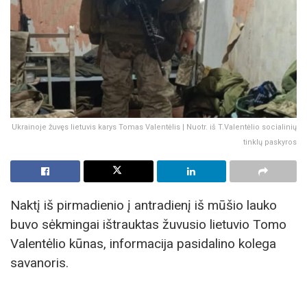
Ukrainoje žuvęs lietuvis karys Tomas Valentėlis | Nuotr. iš T.Valentėlio socialinių
tinklų paskyros
Naktį iš pirmadienio į antradienį iš mūšio lauko
buvo sėkmingai ištrauktas žuvusio lietuvio Tomo
Valentėlio kūnas, informacija pasidalino kolega
savanoris.