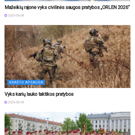
Mažeikių rajone vyks civilinės saugos pratybos „ORLEN 2026“
2026-06-04
KRAŠTO APSAUGA
Vyks karių lauko taktikos pratybos
2026-06-04