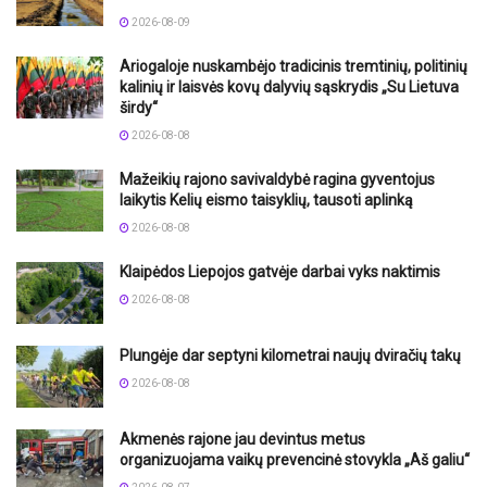
2026-08-09
Ariogaloje nuskambėjo tradicinis tremtinių, politinių
kalinių ir laisvės kovų dalyvių sąskrydis „Su Lietuva
širdy“
2026-08-08
Mažeikių rajono savivaldybė ragina gyventojus
laikytis Kelių eismo taisyklių, tausoti aplinką
2026-08-08
Klaipėdos Liepojos gatvėje darbai vyks naktimis
2026-08-08
Plungėje dar septyni kilometrai naujų dviračių takų
2026-08-08
Akmenės rajone jau devintus metus
organizuojama vaikų prevencinė stovykla „Aš galiu“