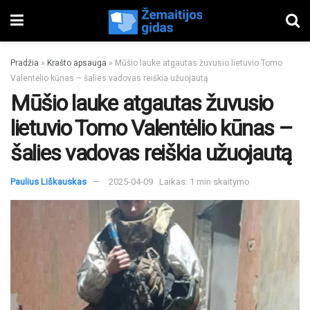
Pradžia
»
Krašto apsauga
»
Mūšio lauke atgautas žuvusio lietuvio Tomo
Valentėlio kūnas – šalies vadovas reiškia užuojautą
Mūšio lauke atgautas žuvusio
lietuvio Tomo Valentėlio kūnas –
šalies vadovas reiškia užuojautą
Paulius Liškauskas
2025-04-09
Laikas: 1 min skaitymo