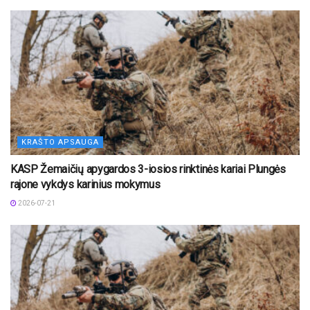
KRAŠTO APSAUGA
KASP Žemaičių apygardos 3-iosios rinktinės kariai Plungės
rajone vykdys karinius mokymus
2026-07-21