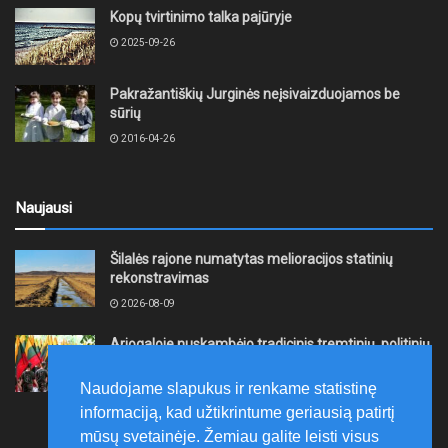
Kopų tvirtinimo talka pajūryje
2025-09-26
Pakražantiškių Jurginės neįsivaizduojamos be
sūrių
2016-04-26
Naujausi
Šilalės rajone numatytas melioracijos statinių
rekonstravimas
2026-08-09
Ariogaloje nuskambėjo tradicinis tremtinių, politinių
kalinių ir laisvės kovų dalyvių sąskrydis „Su Lietuva
širdy“
Naudojame slapukus ir renkame statistinę
2026-08-08
informaciją, kad užtikrintume geriausią patirtį
mūsų svetainėje. Žemiau galite leisti visus