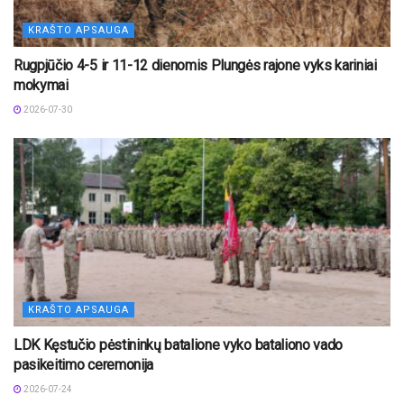
KRAŠTO APSAUGA
Rugpjūčio 4-5 ir 11-12 dienomis Plungės rajone vyks kariniai
mokymai
2026-07-30
KRAŠTO APSAUGA
LDK Kęstučio pėstininkų batalione vyko bataliono vado
pasikeitimo ceremonija
2026-07-24