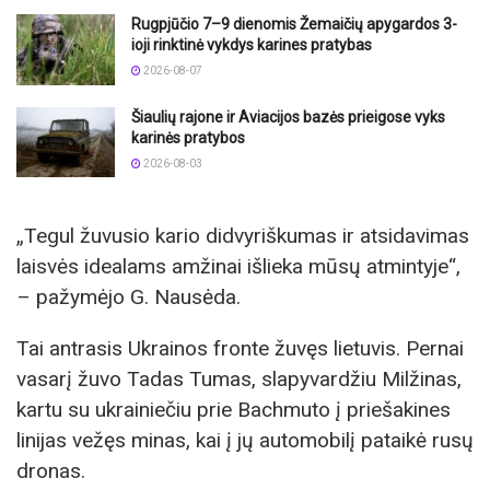
Rugpjūčio 7–9 dienomis Žemaičių apygardos 3-
ioji rinktinė vykdys karines pratybas
2026-08-07
Šiaulių rajone ir Aviacijos bazės prieigose vyks
karinės pratybos
2026-08-03
„Tegul žuvusio kario didvyriškumas ir atsidavimas
laisvės idealams amžinai išlieka mūsų atmintyje“,
– pažymėjo G. Nausėda.
Tai antrasis Ukrainos fronte žuvęs lietuvis. Pernai
vasarį žuvo Tadas Tumas, slapyvardžiu Milžinas,
kartu su ukrainiečiu prie Bachmuto į priešakines
linijas vežęs minas, kai į jų automobilį pataikė rusų
dronas.