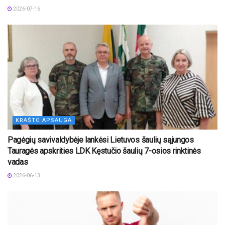
2026-07-16
KRAŠTO APSAUGA
Pagėgių savivaldybėje lankėsi Lietuvos šaulių sąjungos
Tauragės apskrities LDK Kęstučio šaulių 7-osios rinktinės
vadas
2026-06-13