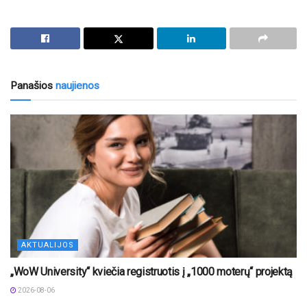
Panašios
naujienos
AKTUALIJOS
„WoW University“ kviečia registruotis į „1000 moterų“ projektą
2026-08-06