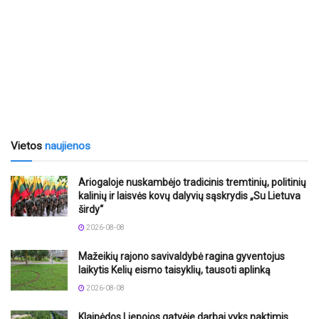
Vietos
naujienos
Ariogaloje nuskambėjo tradicinis tremtinių, politinių
kalinių ir laisvės kovų dalyvių sąskrydis „Su Lietuva
širdy“
2026-08-08
Mažeikių rajono savivaldybė ragina gyventojus
laikytis Kelių eismo taisyklių, tausoti aplinką
2026-08-08
Klaipėdos Liepojos gatvėje darbai vyks naktimis