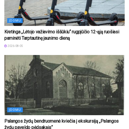
ĮDOMU
Kretinga „Lėtojo važiavimo iššūkiu“ rugpjūčio 12-ąją ruošiasi
paminėti Tarptautinę jaunimo dieną
2026-08-05
ĮDOMU
Palangos žydų bendruomenė kviečia į ekskursiją „Palangos
žydų paveldo pėdsakais“