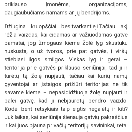
priklauso įmonėms, organizacijoms,
daugiaubučiams namams ar jų bendrijoms.
Džiugina kruopščiai besitvarkantieji.Tačiau akį
rėžia vaizdas, kai eidamas ar važiuodamas gatve
pamatai, jog žmogaus kieme žolė lyg skustuku
nuskusta, o už tvoros, prie pat gatvės, į viršų
stiebiasi ilgos smilgos. Viskas lyg ir gerai –
teritorija prie gatvės priklauso seniūnijai, tad ji ir
turėtų tą žolę nupjauti, tačiau kai kurių namų
gyventojai ar įstaigos prižiūri teritorijas ne tik
savame kieme – nepasididžiuoja žolę nupjauti ir
palei gatvę, kad ji nebjaurotų bendro vaizdo.
Kodėl bent retsykiais taip elgtis negalėtų ir kiti?
Juk laikas, kai seniūnija šienauja gatvių pakraščius
ir kai juos pjauna privačių teritorijų savininkai, retai