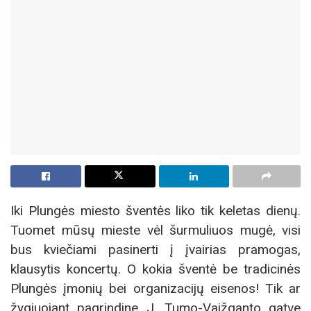
Iki Plungės miesto šventės liko tik keletas dienų.
Tuomet mūsų mieste vėl šurmuliuos mugė, visi
bus kviečiami pasinerti į įvairias pramogas,
klausytis koncertų. O kokia šventė be tradicinės
Plungės įmonių bei organizacijų eisenos! Tik ar
žygiuojant pagrindine J. Tumo-Vaižganto gatve