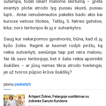
sutampa, todėl iškart matome skirtumą – greta
esantys plotai atrodo lyg pusiau skusti, pusiau
lupti… Antai nenušienautos pakelės bado akis kai
kuriose vietose Stoties, Telšių, S. Nėries gatvėse,
kitur, nors teritorijos iki jų ir sutvarkytos.
Daug kur nekarpomos gyvatvorės, būna, kad iš jų
kyšo žolės. Raginti ar kasmet rodyti pirštu, ką
reikia sutvarkyti, seniūnijai taip pat nėra malonu.
Ne tik savo teritorijoje, bet ir šalia reikia apsirinkti
šiukšles – ar jūsų namas tikrai atrodo tvarkingai,
jei už tvoros pūpso krūva šiukšlių?
Įdomu
paskaityti
Artėjant Žolinei, Palangoje susitikimas su
žolininke Danute Kunčiene