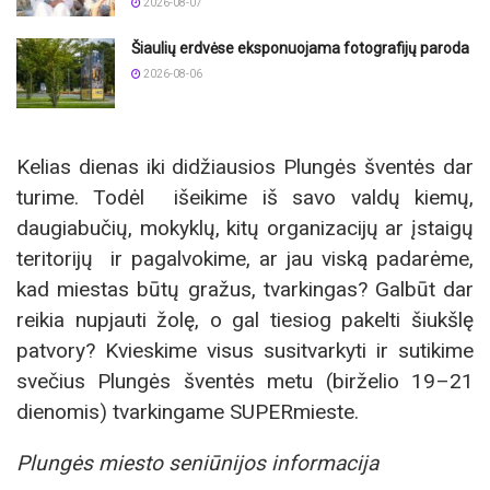
2026-08-07
Šiaulių erdvėse eksponuojama fotografijų paroda
2026-08-06
Kelias dienas iki didžiausios Plungės šventės dar
turime. Todėl išeikime iš savo valdų kiemų,
daugiabučių, mokyklų, kitų organizacijų ar įstaigų
teritorijų ir pagalvokime, ar jau viską padarėme,
kad miestas būtų gražus, tvarkingas? Galbūt dar
reikia nupjauti žolę, o gal tiesiog pakelti šiukšlę
patvory? Kvieskime visus susitvarkyti ir sutikime
svečius Plungės šventės metu (birželio 19–21
dienomis) tvarkingame SUPERmieste.
Plungės miesto seniūnijos informacija