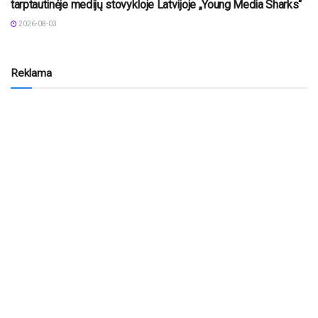
tarptautinėje medijų stovykloje Latvijoje „Young Media Sharks“
2026-08-03
Reklama