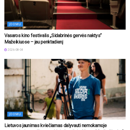
ĮDOMU
Vasaros kino festivalis „Sidabrinės gervės naktys“
Mažeikiuose – jau penktadienį
2026-08-04
ĮDOMU
Lietuvos jaunimas kviečiamas dalyvauti nemokamoje