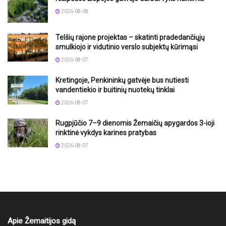
2026-08-08
Telšių rajone projektas – skatinti pradedančiųjų
smulkiojo ir vidutinio verslo subjektų kūrimąsi
2026-08-07
Kretingoje, Penkininkų gatvėje bus nutiesti
vandentiekio ir buitinių nuotekų tinklai
2026-08-07
Rugpjūčio 7–9 dienomis Žemaičių apygardos 3-ioji
rinktinė vykdys karines pratybas
2026-08-07
Apie Žemaitijos gidą