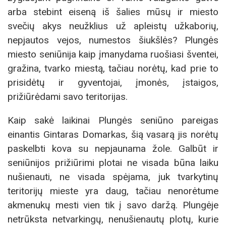
arba stebint eiseną iš šalies mūsų ir miesto
svečių akys neužklius už apleistų užkaborių,
nepjautos vejos, numestos šiukšlės? Plungės
miesto seniūnija kaip įmanydama ruošiasi šventei,
gražina, tvarko miestą, tačiau norėtų, kad prie to
prisidėtų ir gyventojai, įmonės, įstaigos,
prižiūrėdami savo teritorijas.
Kaip sakė laikinai Plungės seniūno pareigas
einantis Gintaras Domarkas, šią vasarą jis norėtų
paskelbti kova su nepjaunama žole. Galbūt ir
seniūnijos prižiūrimi plotai ne visada būna laiku
nušienauti, ne visada spėjama, juk tvarkytinų
teritorijų mieste yra daug, tačiau nenorėtume
akmenukų mesti vien tik į savo daržą. Plungėje
netrūksta netvarkingų, nenušienautų plotų, kurie