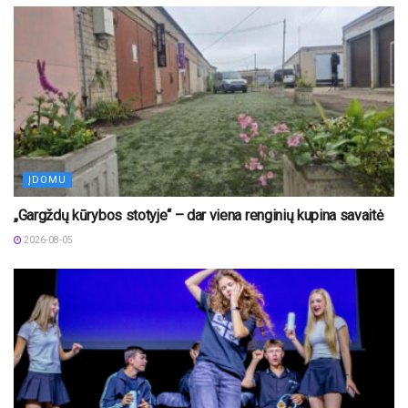
ĮDOMU
„Gargždų kūrybos stotyje“ – dar viena renginių kupina savaitė
2026-08-05