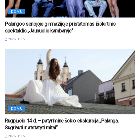
ĮDOMU
Palangos senojoje gimnazijoje pristatomas išskirtinis
spektaklis „Jaunuolio kambaryje“
2026-08-05
ĮDOMU
Rugpjūčio 14 d. – patyriminė šokio ekskursija „Palanga.
Sugriauti ir atstatyti mitai“
2026-08-05