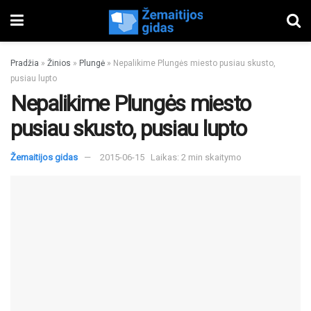
Pradžia
»
Žinios
»
Plungė
»
Nepalikime Plungės miesto pusiau skusto,
pusiau lupto
Nepalikime Plungės miesto
pusiau skusto, pusiau lupto
Žemaitijos gidas
2015-06-15
Laikas: 2 min skaitymo