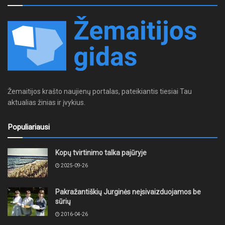
Žemaitijos krašto naujienų portalas, pateikiantis tiesiai Tau
aktualias žinias ir įvykius.
Populiariausi
Kopų tvirtinimo talka pajūryje
2025-09-26
Pakražantiškių Jurginės neįsivaizduojamos be
sūrių
2016-04-26