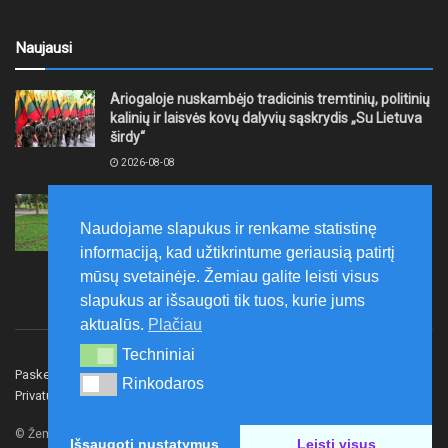
Naujausi
Ariogaloje nuskambėjo tradicinis tremtinių, politinių
kalinių ir laisvės kovų dalyvių sąskrydis „Su Lietuva
širdy“
2026-08-08
Mažeikių rajono savivaldybė ragina gyventojus
laikytis Kelių eismo taisyklių, tausoti aplinką
Naudojame slapukus ir renkame statistinę
2026-08-08
informaciją, kad užtikrintume geriausią patirtį
mūsų svetainėje. Žemiau galite leisti visus
slapukus ar išsaugoti tik tuos, kurie jums
aktualūs.
Plačiau
Techniniai
Techniniai
Paskelbk naujieną
Rašyti redakcijai
Reklama
Rinkodaros
Rinkodaros
Privatumo politika
Susisiekite
© Žemaitijos gidas.
Išsaugoti nustatymus
Leisti visus