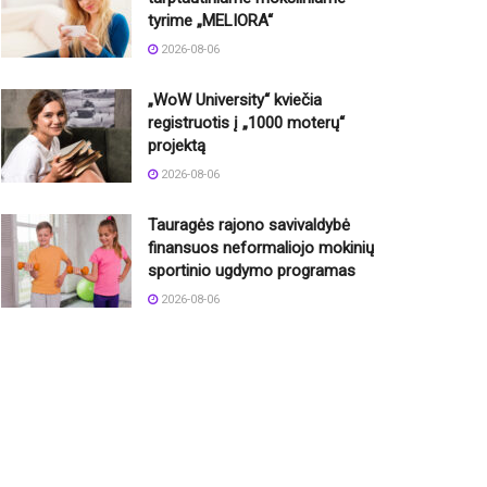
tyrime „MELIORA“
2026-08-06
„WoW University“ kviečia
registruotis į „1000 moterų“
projektą
2026-08-06
Tauragės rajono savivaldybė
finansuos neformaliojo mokinių
sportinio ugdymo programas
2026-08-06