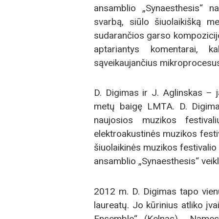
ansamblio „Synaesthesis“ na
svarbą, siūlo šiuolaikišką me
sudarančios garso kompozicijos 
aptariantys komentarai, k
sąveikaujančius mikroprocesus, 
D. Digimas ir J. Aglinskas – 
metų baigę LMTA. D. Digimas
naujosios muzikos festivali
elektroakustinės muzikos festi
šiuolaikinės muzikos festivali
ansamblio „Synaesthesis“ veikl
2012 m. D. Digimas tapo vienu
laureatų. Jo kūrinius atliko į
Ensemble“ (Kelnas), „Names“