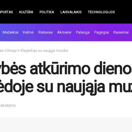
SPORTAS
KULTŪRA
POLITIKA
LAISVALAIKIS
TECHNOLOGIJOS
Mažeikiai
Kelmė
Rietavas
Akmenė
Palanga
Pagėgiai
Raseiniai
 Vilniuje ir Klaipėdoje su naująja muzika
bės atkūrimo dieno
ipėdoje su naująja mu
n skaitymo