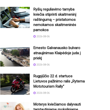
Ryšių reguliavimo tarnyba
kviečia stiprinti skaitmeninį
raštingumą – pristatomos
nemokamos skaitmeninės
pamokos
2026-08-06
Ernesto Galvanausko bulvaro
atnaujinimas Klaipėdoje juda į
priekį
2026-08-06
Rugpjūčio 22 d. startuos
Lietuvos pažinimo ralis „Ryterna
Mototourism Rally“
2026-08-06
Moterys kviečiamos dalyvauti
tarptautiniame moksliniame