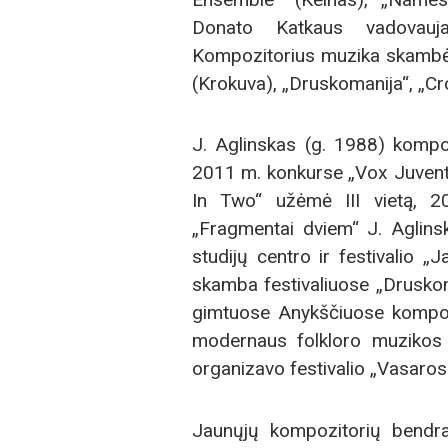
Donato Katkaus vadovauja
Kompozitorius muzika skambėj
(Krokuva), „Druskomanija“, „Cr
J. Aglinskas (g. 1988) kompoz
2011 m. konkurse „Vox Juventu
In Two“ užėmė III vietą, 2
„Fragmentai dviem“ J. Aglins
studijų centro ir festivalio 
skamba festivaliuose „Druskoma
gimtuose Anykščiuose kompozi
modernaus folkloro muzikos 
organizavo festivalio „Vasaros 
Jaunųjų kompozitorių bendraa