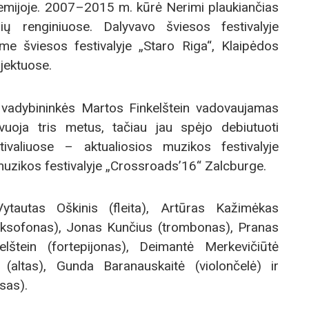
ademijoje. 2007–2015 m. kūrė Nerimi plaukiančias
nių renginiuose. Dalyvavo šviesos festivalyje
me šviesos festivalyje „Staro Riga“, Klaipėdos
ojektuose.
r vadybininkės Martos Finkelštein vadovaujamas
vuoja tris metus, tačiau jau spėjo debiutuoti
tivaliuose – aktualiosios muzikos festivalyje
s muzikos festivalyje „Crossroads’16“ Zalcburge.
tautas Oškinis (fleita), Artūras Kažimėkas
saksofonas), Jonas Kunčius (trombonas), Pranas
elštein (fortepijonas), Deimantė Merkevičiūtė
(altas), Gunda Baranauskaitė (violončelė) ir
sas).