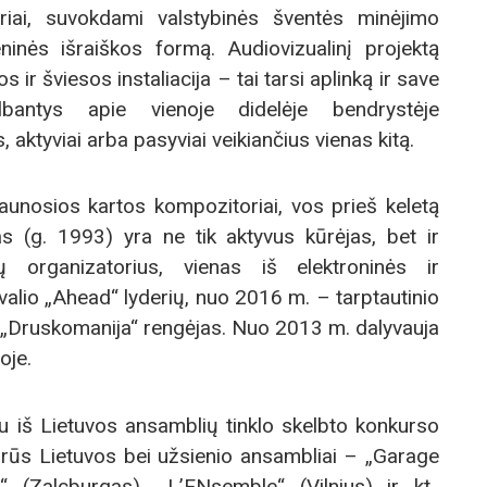
riai, suvokdami valstybinės šventės minėjimo
ninės išraiškos formą. Audiovizualinį projektą
ir šviesos instaliacija – tai tarsi aplinką ir save
albantys apie vienoje didelėje bendrystėje
aktyviai arba pasyviai veikiančius vienas kitą.
jaunosios kartos kompozitoriai, vos prieš keletą
 (g. 1993) yra ne tik aktyvus kūrėjas, bet ir
ų organizatorius, vienas iš elektroninės ir
valio „Ahead“ lyderių, nuo 2016 m. – tarptautinio
o „Druskomanija“ rengėjas. Nuo 2013 m. dalyvauja
oje.
 iš Lietuvos ansamblių tinklo skelbto konkurso
vairūs Lietuvos bei užsienio ansambliai – „Garage
 (Zalcburgas), „L’ENsemble“ (Vilnius) ir kt.,