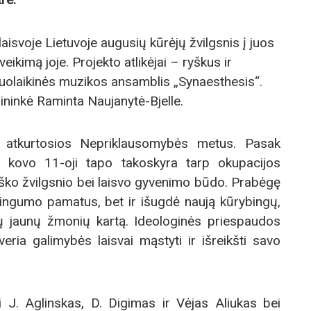
ų laisvoje Lietuvoje augusių kūrėjų žvilgsnis į juos
eikimą joje. Projekto atlikėjai – ryškus ir
iuolaikinės muzikos ansamblis „Synaesthesis“.
nininkė Raminta Naujanytė-Bjelle.
s atkurtosios Nepriklausomybės metus. Pasak
 kovo 11-oji tapo takoskyra tarp okupacijos
iško žvilgsnio bei laisvo gyvenimo būdo. Prabėgę
ybingumo pamatus, bet ir išugdė naują kūrybingų,
ių jaunų žmonių kartą. Ideologinės priespaudos
ia galimybės laisvai mąstyti ir išreikšti savo
ai J. Aglinskas, D. Digimas ir Vėjas Aliukas bei