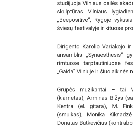
studijuoja Vilniaus dailės ak
skulptūras Vilniaus lygiadie
„Beepositive“, Rygoje vykusia
šviesų festivalyje ir kituose pr
Dirigento Karolio Variakojo i
ansamblis „Synaesthesis“ gy
rimtuose tarptautiniuose fes
„Gaida“ Vilniuje ir šiuolaikinė
Grupės muzikantai – tai Vy
(klarnetas), Arminas Bižys (
Kentra (el. gitara), M. Fink
(smuikas), Monika Kiknadzė 
Donatas Butkevičius (kontrabo