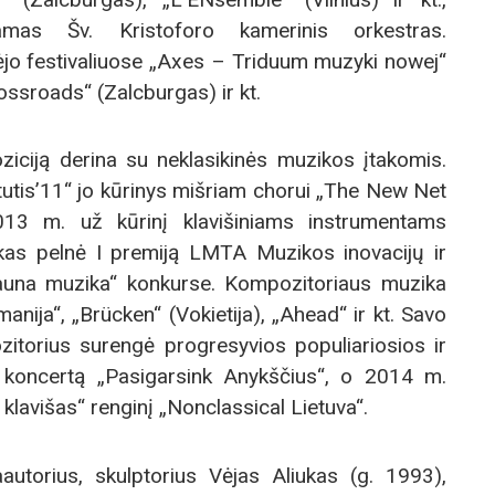
mas Šv. Kristoforo kamerinis orkestras.
o festivaliuose „Axes – Triduum muzyki nowej“
ossroads“ (Zalcburgas) ir kt.
iciją derina su neklasikinės muzikos įtakomis.
tis’11“ jo kūrinys mišriam chorui „The New Net
013 m. už kūrinį klavišiniams instrumentams
kas pelnė I premiją LMTA Muzikos inovacijų ir
„Jauna muzika“ konkurse. Kompozitoriaus muzika
nija“, „Brücken“ (Vokietija), „Ahead“ ir kt. Savo
torius surengė progresyvios populiariosios ir
koncertą „Pasigarsink Anykščius“, o 2014 m.
klavišas“ renginį „Nonclassical Lietuva“.
utorius, skulptorius Vėjas Aliukas (g. 1993),