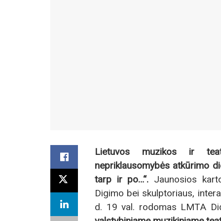
Lietuvos muzikos ir teat
nepriklausomybės atkūrimo dien
tarp ir po…“.
Jaunosios karto
Digimo bei skulptoriaus, inter
d. 19 val. rodomas LMTA Did
valstybiniame muzikiniame teat