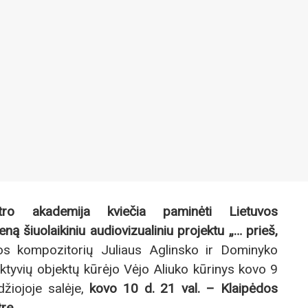
ro akademija kviečia paminėti Lietuvos
ą šiuolaikiniu audiovizualiniu projektu „… prieš,
s kompozitorių Juliaus Aglinsko ir Dominyko
aktyvių objektų kūrėjo Vėjo Aliuko kūrinys kovo 9
žiojoje salėje,
kovo 10 d. 21 val. – Klaipėdos
re.