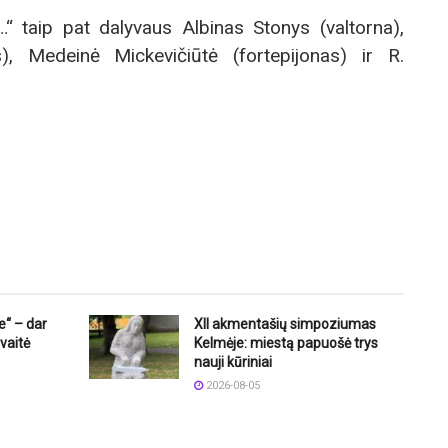
o…“ taip pat dalyvaus Albinas Stonys (valtorna),
s), Medeinė Mickevičiūtė (fortepijonas) ir R.
e“ – dar
XII akmentašių simpoziumas
vaitė
Kelmėje: miestą papuošė trys
nauji kūriniai
2026-08-05