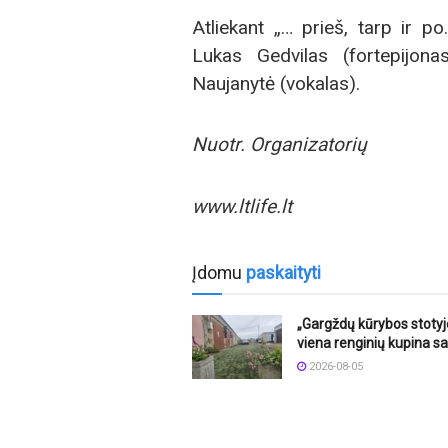
Atliekant „… prieš, tarp ir p
Lukas Gedvilas (fortepijona
Naujanytė (vokalas).
Nuotr. Organizatorių
www.ltlife.lt
Įdomu
paskaityti
„Gargždų kūrybos stotyj
viena renginių kupina sa
2026-08-05