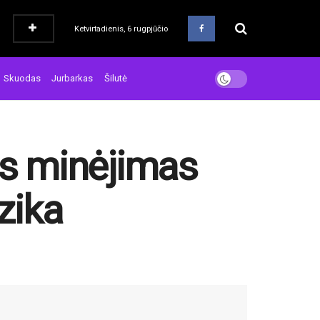
Ketvirtadienis, 6 rugpjūčio
Skuodas
Jurbarkas
Šilutė
s minėjimas
zika