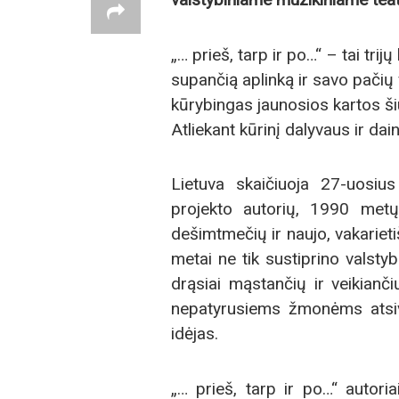
„… prieš, tarp ir po…“ – tai trij
supančią aplinką ir savo pačių v
kūrybingas jaunosios kartos š
Atliekant kūrinį dalyvaus ir dai
Lietuva skaičiuoja 27-uosiu
projekto autorių, 1990 metų
dešimtmečių ir naujo, vakariet
metai ne tik sustiprino valst
drąsiai mąstančių ir veikianč
nepatyrusiems žmonėms atsiver
idėjas.
„… prieš, tarp ir po…“ autori