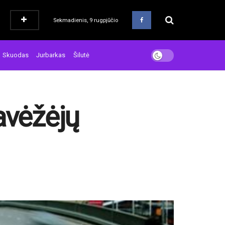
Sekmadienis, 9 rugpjūčio
Skuodas
Jurbarkas
Šilutė
avėžėjų