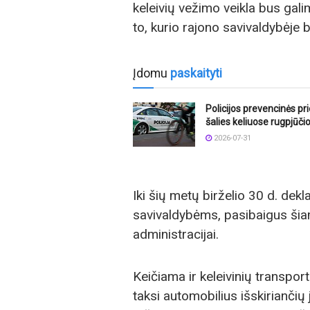
keleivių vežimo veikla bus gali
to, kurio rajono savivaldybėje 
Įdomu
paskaityti
Policijos prevencinės p
šalies keliuose rugpjūči
2026-07-31
Iki šių metų birželio 30 d. dek
savivaldybėms, pasibaigus šia
administracijai.
Keičiama ir keleivinių transpo
taksi automobilius išskiriančių