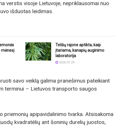
ma verstis visoje Lietuvoje, nepriklausomai nuo
buvo išduotas leidimas.
riemonės
Telšių rajone aptikta, kaip
o mėnesį
įtariama, kanapių auginimo
laboratorija
2026-07-29
laruoti savo veiklą galima pranešimus pateikiant
m terminui – Lietuvos transporto saugos
rto priemonių apipavidalinimo tvarka. Atsisakoma
 juodų kvadratėlių ant šoninių durelių juostos,