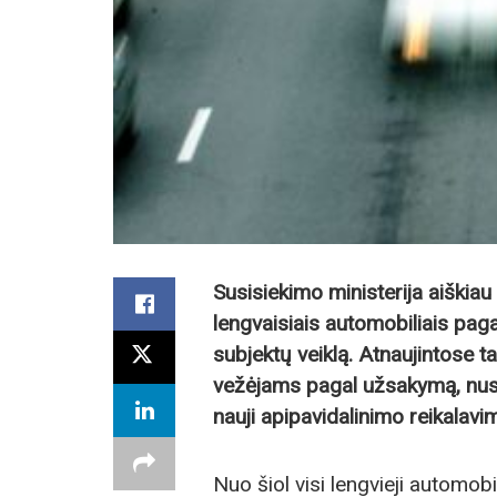
Susisiekimo ministerija aiškiau
lengvaisiais automobiliais paga
subjektų veiklą. Atnaujintose ta
vežėjams pagal užsakymą, nusta
nauji apipavidalinimo reikalavi
Nuo šiol visi lengvieji automobi