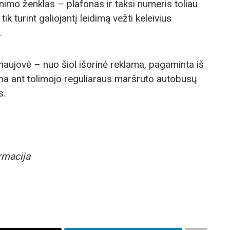
nimo ženklas – plafonas ir taksi numeris toliau
tik turint galiojantį leidimą vežti keleivius
.
a naujovė – nuo šiol išorinė reklama, pagaminta iš
ama ant tolimojo reguliaraus maršruto autobusų
s.
rmacija