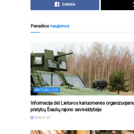
Dalintis
Panašios
naujienos
AKTUALIJOS
Informacija dėl Lietuvos kariuomenės organizuojam
pratybų Šiaulių rajono savivaldybėje
2026-07-29