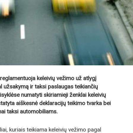
 reglamentuoja keleivių vežimo už atlygį
l užsakymą ir taksi paslaugas teikiančių
isyklėse numatyti skiriamieji ženklai keleivių
tyta aiškesnė deklaracijų teikimo tvarka bei
mai taksi automobiliams.
liai, kuriais teikiama keleivių vežimo pagal