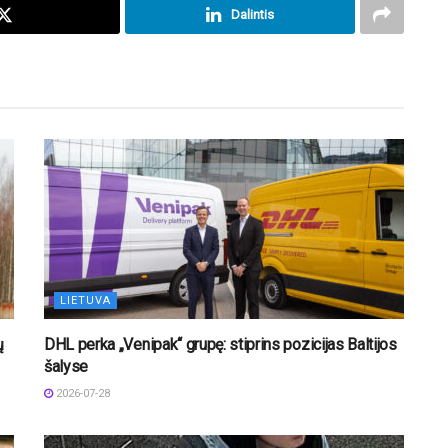
Dalintis
LIETUVA
ų
DHL perka „Venipak“ grupę: stiprins pozicijas Baltijos
šalyse
2026-07-28