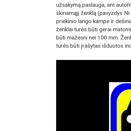
užsakymą paslauga, ant automobi
skiriamąjį ženklą (pavyzdys Nr.
priekinio lango kampe ir dešini
ženklai turės būti gerai matomi 
būti mažesni nei 100 mm. Žen
turės būti įrašytas išduotos i