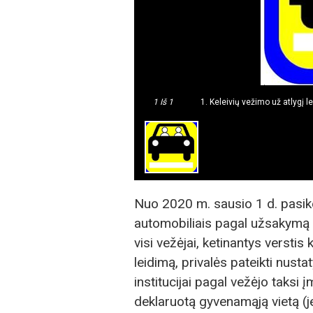
1
Iš 1
1. Keleivių vežimo už atlygį
Nuo 2020 m. sausio 1 d. pasikei
automobiliais pagal užsakymą i
visi vežėjai, ketinantys verstis 
leidimą, privalės pateikti nus
institucijai pagal vežėjo taksi
deklaruotą gyvenamąją vietą (j