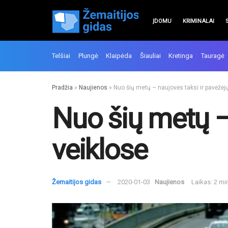
ĮDOMU
KRIMINALAI
Telšiai
Plungė
Klaipėda
Šiauliai
Kretinga
Tauragė
Pradžia
»
Naujienos
»
Nuo šių metų – naujovės taksi ir pavėžėj
Nuo šių metų –
veiklose
Žemaitijos gidas
2020-01-03
Naujienos
Laikas: 2 mi