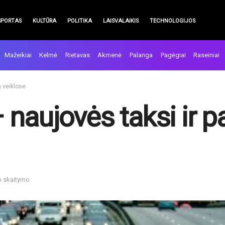
SPORTAS
KULTŪRA
POLITIKA
LAISVALAIKIS
TECHNOLOGIJOS
Mažeikiai
Kelmė
Rietavas
Akmenė
Palanga
Pagėgiai
Raseiniai
ų veiklose
 naujovės taksi ir p
n skaitymo