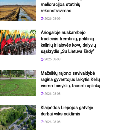
melioracijos statinių
rekonstravimas
2026-08-09
Ariogaloje nuskambėjo
tradicinis tremtinių, politinių
kalinių ir laisvės kovų dalyvių
sąskrydis „Su Lietuva širdy“
2026-08-08
Mažeikių rajono savivaldybė
ragina gyventojus laikytis Kelių
eismo taisyklių, tausoti aplinką
2026-08-08
Klaipėdos Liepojos gatvėje
darbai vyks naktimis
2026-08-08