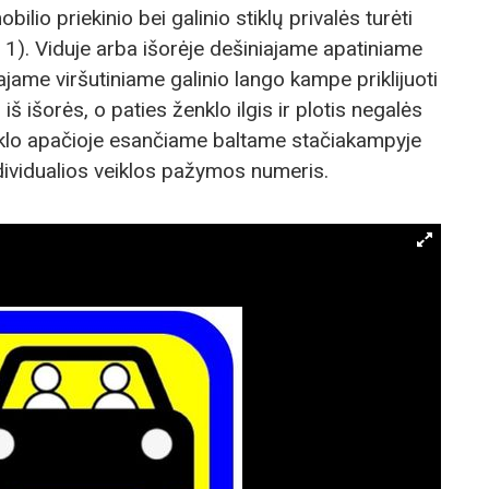
lio priekinio bei galinio stiklų privalės turėti
 1). Viduje arba išorėje dešiniajame apatiniame
ajame viršutiniame galinio lango kampe priklijuoti
iš išorės, o paties ženklo ilgis ir plotis negalės
klo apačioje esančiame baltame stačiakampyje
ndividualios veiklos pažymos numeris.