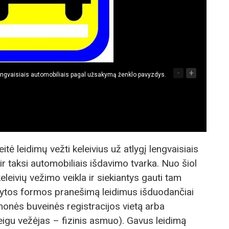
-
+
 lengvaisiais automobiliais pagal užsakymą ženklo pavyzdys.
tė leidimų vežti keleivius už atlygį lengvaisiais
r taksi automobiliais išdavimo tvarka. Nuo šiol
keleivių vežimo veikla ir siekiantys gauti tam
tatytos formos pranešimą leidimus išduodančiai
 įmonės buveinės registracijos vietą arba
eigu vežėjas – fizinis asmuo). Gavus leidimą