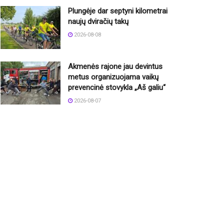
Plungėje dar septyni kilometrai
naujų dviračių takų
2026-08-08
Akmenės rajone jau devintus
metus organizuojama vaikų
prevencinė stovykla „Aš galiu“
2026-08-07